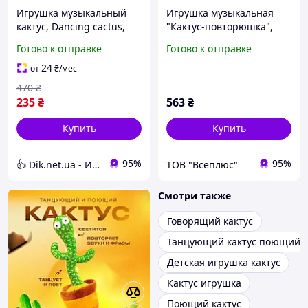
Игрушка музыкальный
Игрушка музыкальная
кактус, Dancing cactus,
"Кактус-повторюшка",
Танцующий кактус с
King Toys
Готово к отправке
Готово к отправке
песнями танцы с музыкой
JO-38
24
от
₴
/мес
470
₴
235
₴
563
₴
Купить
Купить
95%
95%
👍 Dik.net.ua - Интернет магазин
ТОВ "Всеплюс"
Смотри также
Говорящий кактус
Танцующий кактус поющий
Детская игрушка кактус
Кактус игрушка
Поющий кактус