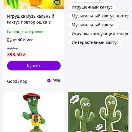
Игрушечный кактус
Музыкальный кактус повто
Игрушка музыкальный
кактус повторюшка в
Музыкальный кактус
горшке поющий,
Готово к отправке
Игрушка танцующий кактус
танцевальная игрушка
говорящий кактус с
40
от
₴
/мес
Интерактивный кактус
звуками
797
₴
398
.50
₴
Купить
98%
GoodShop