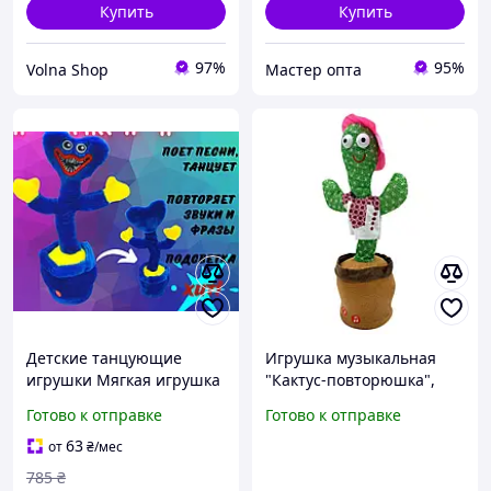
Купить
Купить
97%
95%
Volna Shop
Мастер опта
Детские танцующие
Игрушка музыкальная
игрушки Мягкая игрушка
"Кактус-повторюшка",
кактус Музыкальный
King Toys
Готово к отправке
Готово к отправке
кактус в горшке Хаги Ваги
Кактус со звуковыми
63
от
₴
/мес
эффектами
785
₴