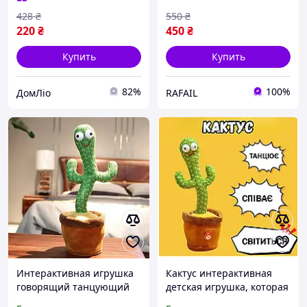
21
428
₴
550
₴
220
₴
450
₴
Купить
Купить
82%
100%
ДомЛіо
RAFAIL
Интерактивная игрушка
Кактус интерактивная
говорящий танцующий
детская игрушка, которая
кактус, Танцующий
танцует поет говорит