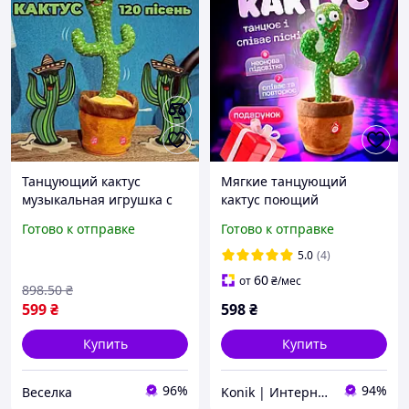
Танцующий кактус
Мягкие танцующий
музыкальная игрушка с
кактус поющий
подсветкой 120 песен
говорящий
Готово к отправке
Готово к отправке
интерактивная для детей
интерактивная игрушка с
32 см FLAME
повторюшка
5.0
(4)
музыкальный с
60
от
₴
/мес
898
.50
₴
подсветкой
599
₴
598
₴
Купить
Купить
96%
94%
Веселка
Konik | Интернет-магазин