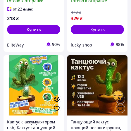
Готово к отправке
Готово к отправке
поющий кактус, Игрушка
dancing cactus
музыкальный кактус
повторяшка музыкальная
22
от
₴
/мес
470
₴
218
₴
329
₴
Купить
Купить
90%
98%
EliteWay
lucky_shop
Кактус с аккумулятором
Танцующий кактус
usb, Кактус танцующий
поющий песни игрушка,