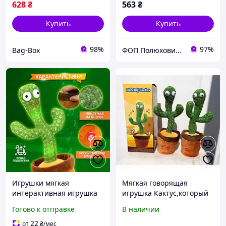
628
₴
563
₴
Купить
Купить
98%
97%
Bag-Box
ФОП Полюхович Л.Г.
Игрушки мягкая
Мягкая говорящая
интерактивная игрушка
игрушка Кактус,который
танцующий кактус,
танцует Игрушка
Готово к отправке
В наличии
Повторюшка dancing
музыкальная
cactus, Dancing cactus SO-
"Танцующий кактус"
22
от
₴
/мес