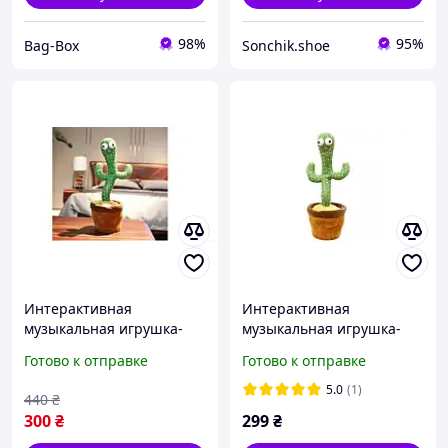
98%
95%
Bag-Box
Sonchik.shoe
Интерактивная
Интерактивная
музыкальная игрушка-
музыкальная игрушка-
повторюшка Кактус в
повторюшка кактус поет
Готово к отправке
Готово к отправке
горшке/ Говорящий
и танцует
кактус
5.0
(1)
440
₴
300
₴
299
₴