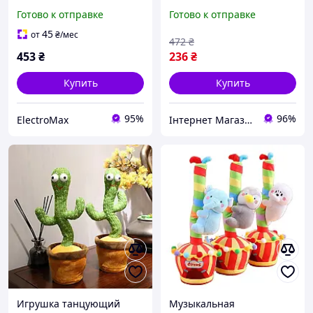
поющий говорящий
Плюшевый кактус из
Готово к отправке
Готово к отправке
игрушка Игрушка
tiktok повторюшка tiktok
танцующий OE-31
CH-23
45
от
₴
/мес
472
₴
453
₴
236
₴
Купить
Купить
95%
96%
ElectroMax
Інтернет Магазин "Tano"
Игрушка танцующий
Музыкальная