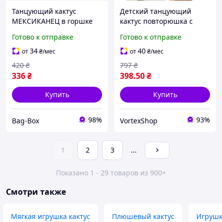
Танцующий кактус
Детский танцующий
МЕКСИКАНЕЦ в горшке
кактус повторюшка с
Детские танцующие
песнями и световыми
Готово к отправке
Готово к отправке
игрушки Мягкая игрушка
эффектами, музыкальная
кактус Игрушка
игрушка для детей
34
40
от
₴
/мес
от
₴
/мес
музыкальный кактус
420
₴
797
₴
336
₴
398
.50
₴
Купить
Купить
98%
93%
Bag-Box
VortexShop
1
2
3
...
Показано 1 - 29 товаров из 900+
Смотри также
Мягкая игрушка кактус
Плюшевый кактус
Игрушк