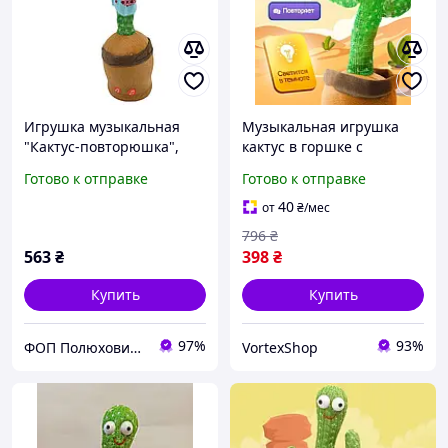
Игрушка музыкальная
Музыкальная игрушка
"Кактус-повторюшка",
кактус в горшке с
King Toys
танцами и звуками,
Готово к отправке
Готово к отправке
детский поющий кактус
для игр
40
от
₴
/мес
796
₴
563
₴
398
₴
Купить
Купить
97%
93%
ФОП Полюхович Л.Г.
VortexShop