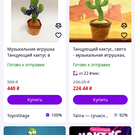
Музыкальная игрушка
Танцующий кактус, свето
Танцующий кактус в
- музыкальная игрушках,
горшке поющий с
Dancing Cactus TikTok
Готово к отправке
Готово к отправке
подсветкой Повторюшка
кактус в вазоне 34 см
33 см
22
от
₴
/мес
500
₴
236
.25
₴
440
₴
224
.44
₴
Купить
Купить
100%
92%
ToysVillage
Talira — сучасний онлайн-магазин. Відправка Новою Поштою по Україні.