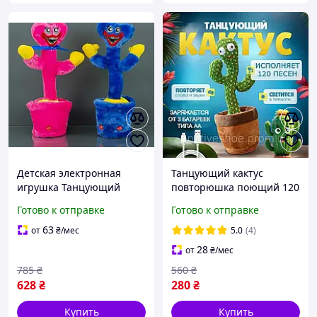
Детская электронная
Танцующий кактус
игрушка Танцующий
повторюшка поющий 120
кактус Музыкальный
песен Детская игрушка
Готово к отправке
Готово к отправке
кактус мелодии кактус
музыкальный кактус с
хаги весы и киси мисси
песнями и светом
63
от
₴
/мес
5.0
(4)
28
от
₴
/мес
785
₴
560
₴
628
₴
280
₴
Купить
Купить