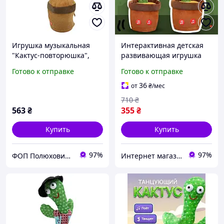
Игрушка музыкальная
Интерактивная детская
"Кактус-повторюшка",
развивающая игрушка
King Toys
музыкальный плюшевый
Готово к отправке
Готово к отправке
кактус танцы с музыкой
dancing cactus
36
от
₴
/мес
710
₴
563
₴
355
₴
Купить
Купить
97%
97%
ФОП Полюхович Л.Г.
Интернет магазин "Select Store" 🛒 Только качественные товары по лучшим ценам ✅