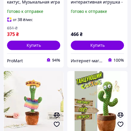
кактус, Музыкальная игра
интерактивная игрушка -
танцующий кактус с
повторюшка "Цирк"
Готово к отправке
Готово к отправке
аккумулятором usb GT-70
(кактус) СЛОНИК арт. М
49105
38
от
₴
/мес
651
₴
375
₴
466
₴
Купить
Купить
94%
100%
ProMart
Интернет-магазин "Lovely Toys"