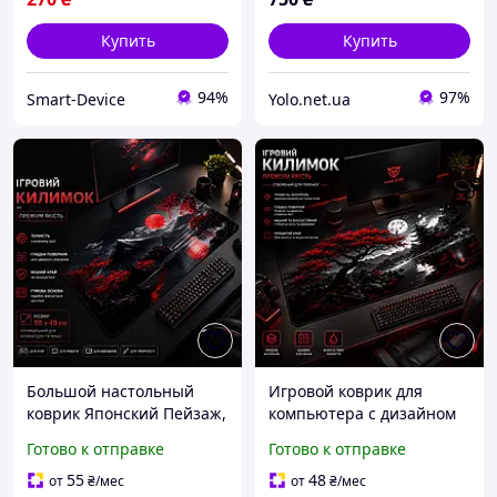
Купить
Купить
94%
97%
Smart-Device
Yolo.net.ua
Большой настольный
Игровой коврик для
коврик Японский Пейзаж,
компьютера с дизайном
игровой коврик для
японской сакуры для
Готово к отправке
Готово к отправке
мыши и клавиатуры,
мыши и клавиатуры
антискользящий для ПК
55
48
от
₴
/мес
от
₴
/мес