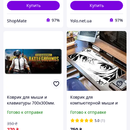
Купить
Купить
97%
97%
ShopMate
Yolo.net.ua
Коврик для мыши и
Коврик для
клавиатуры 700х300мм.
компьютерной мыши и
Razer Goliathus Long.
клавиатуры 900x400x3
Готово к отправке
Готово к отправке
Большой коврик для
YOLO XL16 игровая
мышки игровой 70х30 см
поверхность на стол с
5.0
(1)
350
₴
принтом Бело-черный
270
₴
750
₴