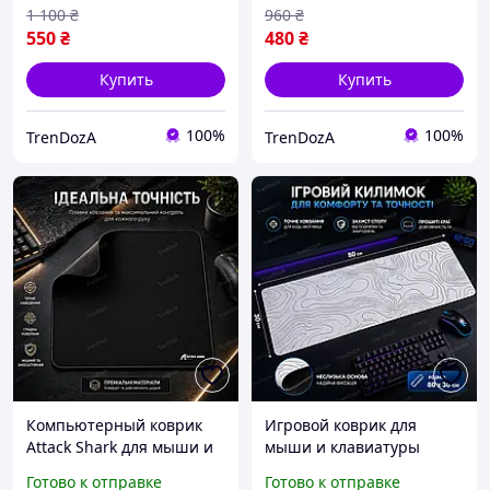
1 100
₴
960
₴
550
₴
480
₴
Купить
Купить
100%
100%
TrenDozA
TrenDozA
Компьютерный коврик
Игровой коврик для
Attack Shark для мыши и
мыши и клавиатуры
клавиатуры 450х400 мм,
80×30 см XXL, большой
Готово к отправке
Готово к отправке