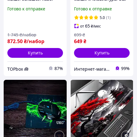
70х30, коврик под мышь
WT5 700×300×3 мм с
Готово к отправке
Готово к отправке
и клавиатуру геймерский,
подсветкой
коврик для миші и коврик
5.0
(1)
для міши, килимок
65
от
₴
/мес
1 745
₴/набор
699
₴
872
.50
₴/набор
649
₴
Купить
Купить
87%
99%
TOPbox 🧰
Интернет-магазин PARROT