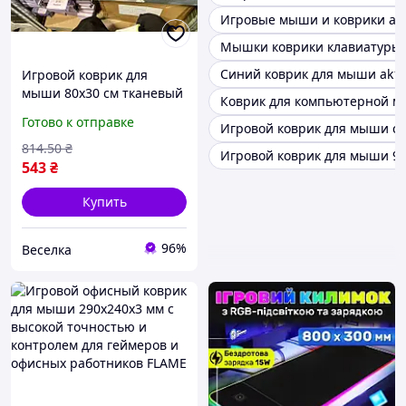
Игровые мыши и коврики ao
Мышки коврики клавиатуры
Синий коврик для мыши ak1
Игровой коврик для
мыши 80х30 см тканевый
Коврик для компьютерной м
с резиновым основанием
Готово к отправке
Игровой коврик для мыши с 
для геймеров и офисных
работников FLAME
814
.50
₴
Игровой коврик для мыши 9
543
₴
Купить
96%
Веселка