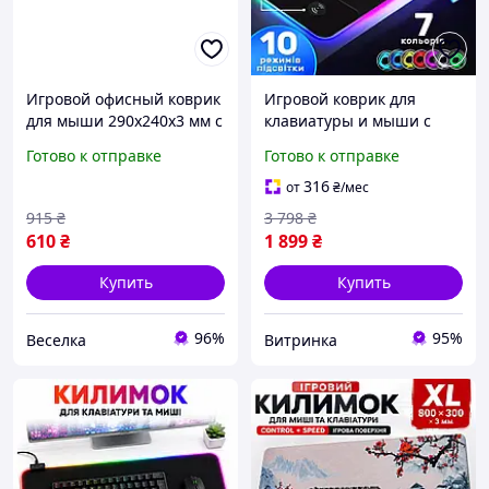
Игровой офисный коврик
Игровой коврик для
для мыши 290x240x3 мм с
клавиатуры и мыши с
высокой точностью и
беспроводной зарядкой
Готово к отправке
Готово к отправке
контролем для геймеров
15Вт RGB подсветка
и офисных работников
большой 80х30см
316
от
₴
/мес
FLAME
геймерский для дома и
915
₴
3 798
₴
офиса
610
₴
1 899
₴
Купить
Купить
96%
95%
Веселка
Витринка