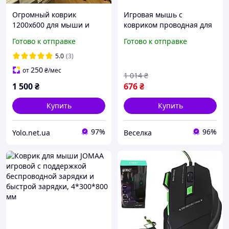
Огромный коврик
Игровая мышь с
1200х600 для мыши и
ковриком проводная для
клавиатуры YLXXL5
геймеров с высоким
Готово к отправке
Готово к отправке
Дракон на весь
разрешением 12800 dpi и
компьютерный стол
подсветкой FLAME
5.0
(3)
игровая поверхность
250
от
₴
/мес
1 014
₴
1 500
₴
676
₴
Купить
Купить
97%
96%
Yolo.net.ua
Веселка