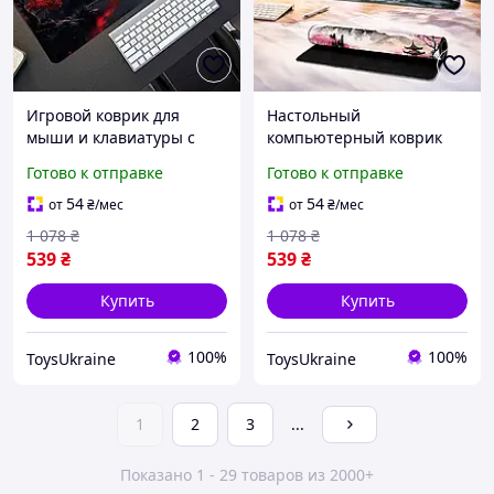
Игровой коврик для
Настольный
мыши и клавиатуры с
компьютерный коврик
принтом, компьютерный
для мыши и клавиатуры с
Готово к отправке
Готово к отправке
desk mat
принтом, игровой коврик
для рабочего стола
54
54
от
₴
/мес
от
₴
/мес
1 078
₴
1 078
₴
539
₴
539
₴
Купить
Купить
100%
100%
ToysUkraine
ToysUkraine
1
2
3
...
Показано 1 - 29 товаров из 2000+