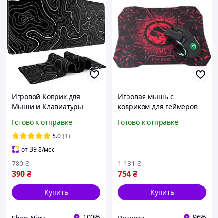
Игровой Коврик для
Игровая мышь с
Мыши и Клавиатуры
ковриком для геймеров
Антискользящий 80x30 см
эргономичная проводная
Готово к отправке
Готово к отправке
Черный
с подсветкой 8 кнопок и
тканевым покрытием
5.0
(1)
BROWN
39
от
₴
/мес
780
₴
1 131
₴
390
₴
754
₴
Купить
Купить
100%
96%
Shop Njoy
Веселка