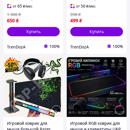
большой
настольный коврик с
антискользящий игровой
нескользящей резиновой
65
50
от
₴
/мес
от
₴
/мес
мат для стола
основой
1 300
₴
998
₴
650
₴
499
₴
Купить
Купить
100%
100%
TrenDozA
TrenDozA
Игровой коврик для
Игровой RGB коврик для
мыши большой Razer
мыши и клавиатуры U&P