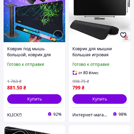
Коврик под мышь
Коврик для мышки
большой, коврик для
большая игровая
мыши кс го, коврик под
поверхность Fantech
Готово к отправке
Готово к отправке
клавиатуру и мышь,
900х400мм для мыши и
игровой коврик для
клавиатуры игровой
80
от
₴
/мес
мыши
коврик игровой
1 763
₴
998
.75
₴
881
.50
₴
799
₴
Купить
Купить
92%
98%
KLICK🖱️
Интернет-магазин "Crazy Panda"