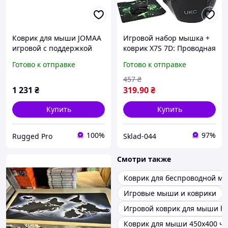
Коврик для мыши JOMAA
Игровой набор мышка +
игровой с поддержкой
коврик X7S 7D: Проводная
беспроводной зарядки и
геймерская мышь с
Готово к отправке
Готово к отправке
быстрой зарядки,
кнопкой Turbo Fire и RGB
4*300*800 мм
подсветкой
457
₴
1 231
₴
319
.90
₴
Купить
Купить
100%
97%
Rugged Pro
Sklad-044
Смотри также
Коврик для беспроводной м
Игровые мыши и коврики
Игровой коврик для мыши hy
Коврик для мыши 450x400 ч