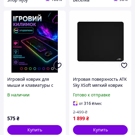
Игровой коврик для
Игровая поверхность ATK
мыши и клавиатуры с
Sky XSoft мягкий коврик
подсветкой 80x30 см RGB
для мыши с
В наличии
Готово к отправке
геймерский коврик
антискользящим
основанием и мягким
316
от
₴
/мес
покрытием
2 499
₴
575
₴
1 899
₴
Купить
Купить