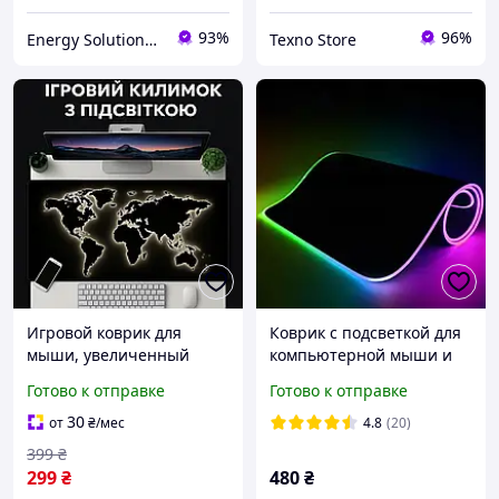
93%
96%
Energy Solutions UA
Texno Store
Игровой коврик для
Коврик с подсветкой для
мыши, увеличенный
компьютерной мыши и
размер, тканевая
клавиатуры 80х30х4
Готово к отправке
Готово к отправке
поверхность и
Игровая поверхность с
нескользящая основа
светодиодной RGB
30
от
₴
/мес
4.8
(20)
80*30 см
399
₴
299
₴
480
₴