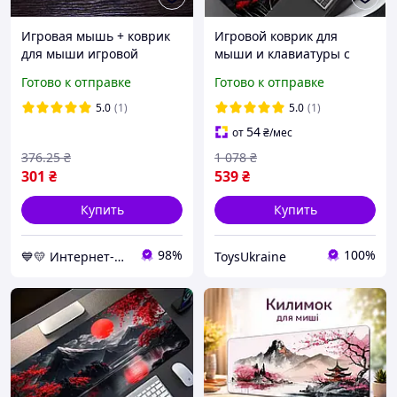
Игровая мышь + коврик
Игровой коврик для
для мыши игровой
мыши и клавиатуры с
Черно-синий (7 клавиш)
изображением сакуры и
Готово к отправке
Готово к отправке
мышка геймерская с
пагоды | Водостойкий с
подсветкой
резиновой основой
5.0
(1)
5.0
(1)
компьютерная
54
от
₴
/мес
376
.25
₴
1 078
₴
301
₴
539
₴
Купить
Купить
98%
100%
💙💛 Интернет-магазин Non-Stop 🎁％🚚 ⤵
ToysUkraine