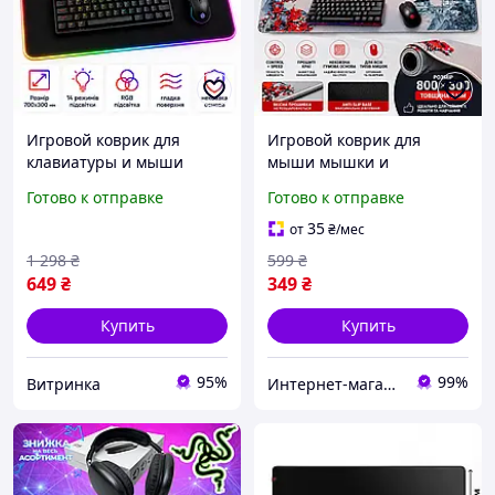
Игровой коврик для
Игровой коврик для
клавиатуры и мыши
мыши мышки и
700х300 мм геймерский с
клавиатуры XL 800x300
Готово к отправке
Готово к отправке
подсветкой RGB 14
U&P Sakura Control Speed
режимов от USB
игровая поверхность
35
от
₴
/мес
антискользящий для игр
1 298
₴
599
₴
и работы
649
₴
349
₴
Купить
Купить
95%
99%
Витринка
Интернет-магазин PARROT