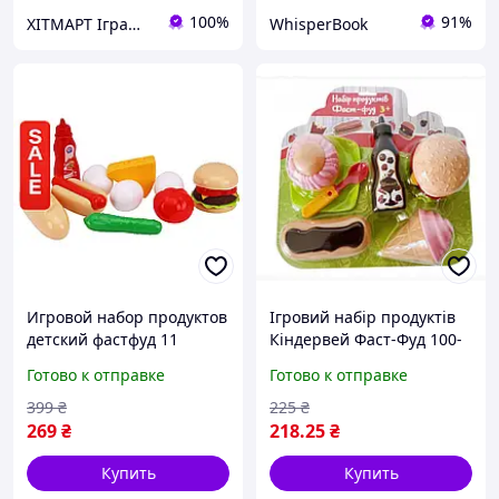
100%
91%
ХІТМАРТ Іграшки
WhisperBook
Игровой набор продуктов
Ігровий набір продуктів
детский фастфуд 11
Кіндервей Фаст-Фуд 100-
предметов пластик хотдог
522 tjy
Готово к отправке
Готово к отправке
бургер для детской кухни
и ролевых игр
399
₴
225
₴
269
₴
218
.25
₴
Купить
Купить