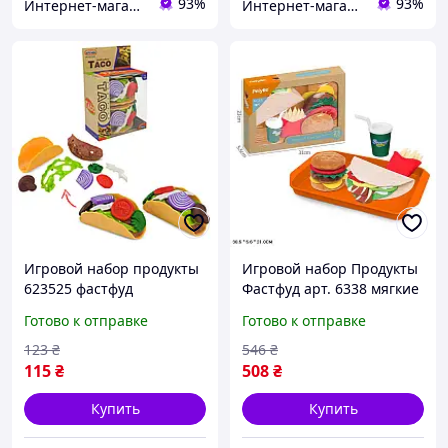
93%
93%
Интернет-магазин "TorgZp"
Интернет-магазин "TorgZp"
Игровой набор продукты
Игровой набор Продукты
623525 фастфуд
Фастфуд арт. 6338 мягкие
разборные продукты
продукты
Готово к отправке
Готово к отправке
123
₴
546
₴
115
₴
508
₴
Купить
Купить