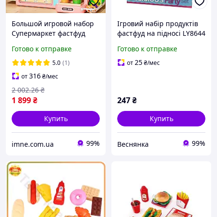
Большой игровой набор
Ігровий набір продуктів
Супермаркет фастфуд
фастфуд на підносі LY8644
кафе с кофеваркой и
Готово к отправке
Готово к отправке
кассой 50 предметов свет
музыка продукты сканер
25
5.0
(1)
от
₴
/мес
316
от
₴
/мес
2 002
.26
₴
1 899
₴
247
₴
Купить
Купить
99%
99%
imne.com.ua
Веснянка