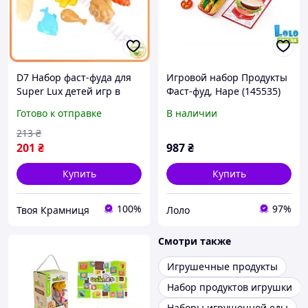
D7 Набор фаст-фуда для
Игровой набор Продукты
Super Lux детей игр в
Фаст-фуд, Hape (145535)
магазин или ресторан
Готово к отправке
В наличии
игровой набор продуктов
из пластика MOD58L
213
₴
201
₴
987
₴
Купить
Купить
100%
97%
Твоя Крамниця
Лоло
Смотри также
Игрушечные продукты
Набор продуктов игрушки
Наборы игрушечной еды