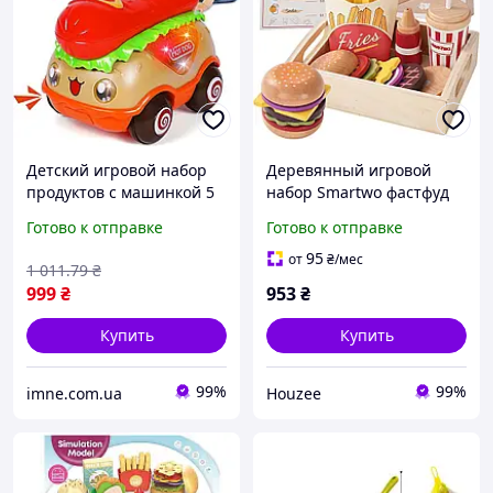
Детский игровой набор
Деревянный игровой
продуктов с машинкой 5
набор Smartwo фастфуд
предметов автомобиль
для детей от 3 лет для
Готово к отправке
Готово к отправке
гамбургер хот дог на
ролевых игр и развития
инерции игра в фастфуд
моторики
95
от
₴
/мес
1 011
.79
₴
свет мелодии
999
₴
953
₴
Купить
Купить
99%
99%
imne.com.ua
Houzee