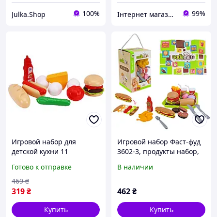
100%
99%
Julka.Shop
Інтернет магазин "Toyjoy"
Игровой набор для
Игровой набор Фаст-фуд
детской кухни 11
3602-3, продукты набор,
предметов: фастфуд
поднос, аксессуары
Готово к отправке
В наличии
бургер хотдог пластик для
сюжетных игр
469
₴
319
₴
462
₴
Купить
Купить