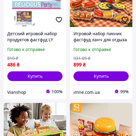
Детский игровой набор
Игровой набор пикник
продуктов фастфуд LY
фастфуд ланч для отдыха
8638 A
на свежем воздухе 32
Готово к отправке
Готово к отправке
предмета Кухонная
игрушка корзина и
810
₴
931
.05
₴
продукты
486
₴
899
₴
Купить
Купить
100%
99%
Vianshop
imne.com.ua