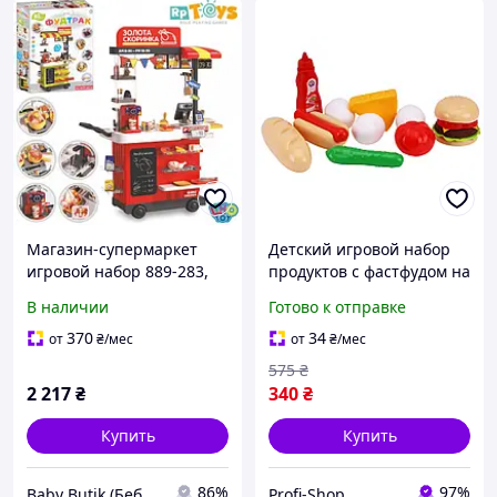
Магазин-супермаркет
Детский игровой набор
игровой набор 889-283,
продуктов с фастфудом на
фаст-фуд, прилавок,
12 элементов
В наличии
Готово к отправке
мойка-льётся вода, касса,
Комбинированный
кофеварка, продукты
(47770181612)
370
34
от
₴
/мес
от
₴
/мес
575
₴
2 217
₴
340
₴
Купить
Купить
86%
97%
Baby Butik (Беби Бутик)
Profi-Shop