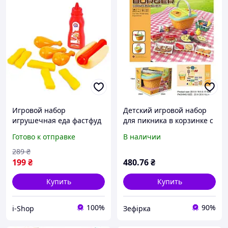
Игровой набор
Детский игровой набор
игрушечная еда фастфуд
для пикника в корзинке с
пластиковые продукты
продуктами фастфуд 32
Готово к отправке
В наличии
фри хот-дог курица для
элемента 9184725
детской кухни 11
289
₴
элементов
199
₴
480
.76
₴
Купить
Купить
100%
90%
i-Shop
Зефірка