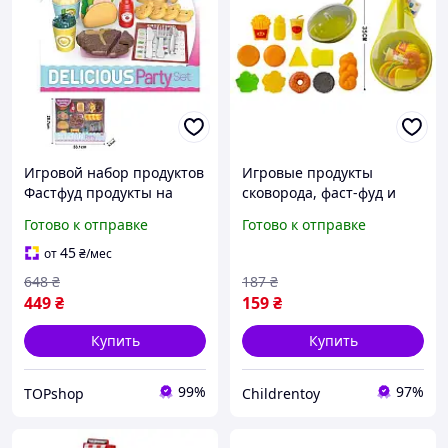
Игровой набор продуктов
Игровые продукты
Фастфуд продукты на
сковорода, фаст-фуд и
липучках с посудой меню
сладости, сетка, 19x35x9
Готово к отправке
Готово к отправке
детская кухня муляжи
см, набор для детской
пищи для детей
кухни (RM221-2)
45
от
₴
/мес
648
₴
187
₴
449
₴
159
₴
Купить
Купить
99%
97%
TOPshop
Childrentoy