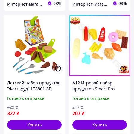
93%
93%
Интернет-магазин "TorgZp"
Интернет-магазин "TorgZp"
Детский набор продуктов
A12 Игровой набор
"Фаст-фуд" LT8801-8D,
продуктов Smart Pro
овощи, приборы ХІТМАРТ
Фаст-фуд для детей из
Готово к отправке
Готово к отправке
Іграшки
пластика разноцветный
для игры в магазин и
425
₴
217
₴
MAX14
327
₴
207
₴
Купить
Купить