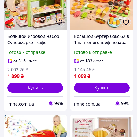
Большой игровой набор
Большой бургер бокс 62 в
Супермаркет кафе
1 для юного шеф повара
фастфуд с кассой и
Кухонный набор фастфуд
Готово к отправке
Готово к отправке
кофеваркой 50 предметов
Игровой сет продуктов на
свет музыка продукты
липучках для детей
316
183
от
₴
/мес
от
₴
/мес
сканер Зелёный
2 002
.26
₴
1 145
.46
₴
1 899
₴
1 099
₴
Купить
Купить
99%
99%
imne.com.ua
imne.com.ua