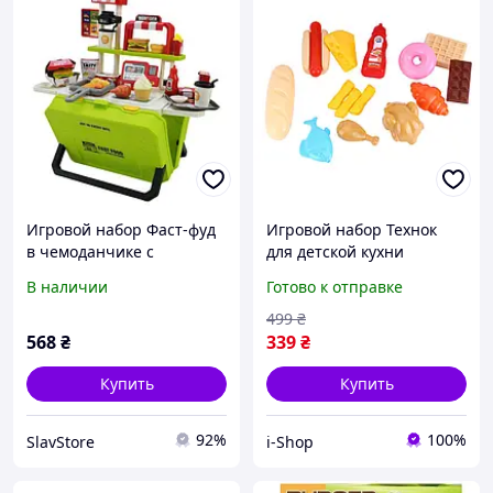
Игровой набор Фаст-фуд
Игровой набор Технок
в чемоданчике с
для детской кухни
продуктами и едой 55
пластиковая еда фастфуд
В наличии
Готово к отправке
элементов
игрушечные продукты
для ролевых игр
499
₴
568
₴
339
₴
Купить
Купить
92%
100%
SlavStore
i-Shop