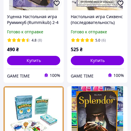
Уценка Настольная игра
Настольная игра Сиквенс
Руммикуб (Rummikub) 2-4
(последовательность)
игрока + в подарок
SEQUENCE +в подарок
Готово к отправке
Готово к отправке
правила с переводом
правила с переводом
4.8
(8)
5.0
(6)
490
₴
525
₴
Купить
Купить
100%
100%
GAME TIME
GAME TIME