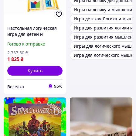
Игры на логику для дошколь
Игры на логику и мышление
Игра детская Логика и мышл
Игра для развития логики и
Настольная логическая
игра для детей и
Игра для развития мышлени
взрослых с заданиями
Готово к отправке
Игры для логического мышл
для развития мышления
и творчества FLAME
2 737
.50
₴
Игра для логического мышле
1 825
₴
Купить
95%
Веселка