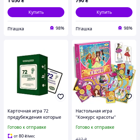
1 050
₴
790
₴
Купить
Купить
98%
98%
Пташка
Пташка
Карточная игра 72
Настольная игра
предубеждения которые
"Конкурс красоты"
мешают мыслить 0040MG
MKB0107 правила игры
Готово к отправке
Готово к отправке
72 карты для развития
на рус. и укр. языках
критического мышления
SUNNY
80
от
₴
/мес
437
₴