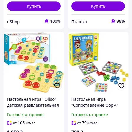
Купить
Купить
100%
98%
i-Shop
Пташка
Настольная игра "Oliso"
Настольная игра
детская развлекательная
"Сопоставление форм"
игра, на логику
детская развлекательная
Готово к отправке
Готово к отправке
мышление для детей от 2
игра, на логику
до 4 игроков
мышление и
105
79
от
₴
/мес
от
₴
/мес
концентрацию для детей