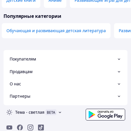
Детские книги
Аниме
Развивающие игры для дет
Популярные категории
Обучающая и развивающая детская литература
Разв
Покупателям
Продавцам
О нас
Партнеры
Тема
-
светлая
BETA