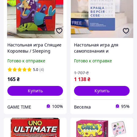
Настольная игра Спящие
Настольная игра для
Королевы / Sleeping
самопознания и
Queens + в подарок
личностного роста с
Готово к отправке
Готово к отправке
правила с переводом
карточками для развития
уверенности и общения
5.0
(4)
1 707
₴
FLAME
165
₴
1 138
₴
Купить
Купить
100%
95%
GAME TIME
Веселка