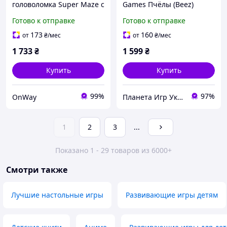
головоломка Super Maze с
Games Пчёлы (Beez)
500 уровнями логическая
(англ.) + правила на
Готово к отправке
Готово к отправке
игра для развития
украинском!
мышления черный
(NMG60080EN)
173
160
от
₴
/мес
от
₴
/мес
пластик 138х35х205 мм
1 733
₴
1 599
₴
Купить
Купить
99%
97%
OnWay
Планета Игр Украина 💙💛
1
2
3
...
Показано 1 - 29 товаров из 6000+
Смотри также
Лучшие настольные игры
Развивающие игры детям