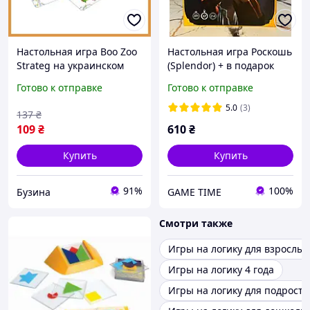
Настольная игра Boo Zoo
Настольная игра Роскошь
Strateg на украинском
(Splendor) + в подарок
языке для развития
правила с переводом
Готово к отправке
Готово к отправке
памяти в дорогу, набор из
55 карт и правил
5.0
(3)
137
₴
109
₴
610
₴
Купить
Купить
91%
100%
Бузина
GAME TIME
Смотри также
Игры на логику для взрослых
Игры на логику 4 года
Игры на логику для подростк