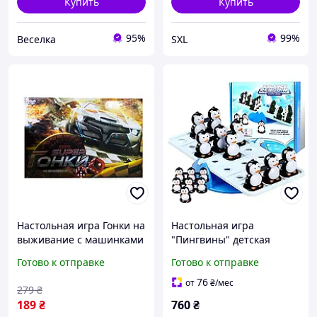
Купить
Купить
95%
99%
Веселка
SXL
Настольная игра Гонки на
Настольная игра
выживание с машинками
"Пингвины" детская
для детей и взрослых для
развлекательная игра
Готово к отправке
Готово к отправке
развития логики и
балансир,на логику
мышления
мышление и мелкую
76
от
₴
/мес
279
₴
моторику рук
189
₴
760
₴