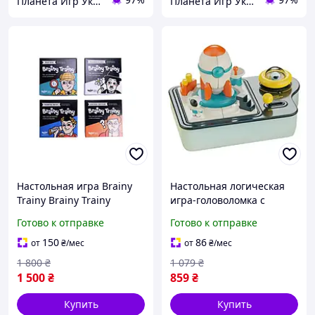
Планета Игр Украина 💙💛
Планета Игр Украина 💙💛
Настольная игра Brainy
Настольная логическая
Trainy Brainy Trainy
игра-головоломка с
Эмоциональный
механическим таймером
Готово к отправке
Готово к отправке
интеллект + Развитие
и игровой платформой
памяти + Критическое
для развития внимания и
150
86
от
₴
/мес
от
₴
/мес
мышление + Логика (укр.)
мышления детей
1 800
₴
1 079
₴
1 500
₴
859
₴
Купить
Купить