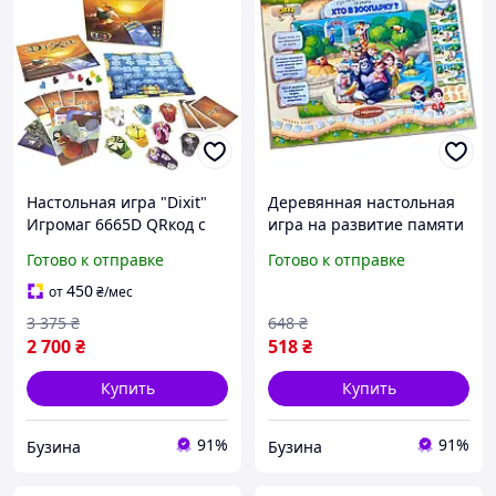
Настольная игра "Dixit"
Деревянная настольная
Игромаг 6665D QRкод с
игра на развитие памяти
украинскими правилами,
"Зоопарк" PSD301 от
Готово к отправке
Готово к отправке
World-of-Toys
Panda Toys
450
от
₴
/мес
3 375
₴
648
₴
2 700
₴
518
₴
Купить
Купить
91%
91%
Бузина
Бузина