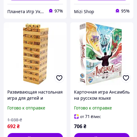
97%
95%
Планета Игр Украина 💙💛
Mizi Shop
Развивающая настольная
Карточная игра Ансамбль
игра для детей и
на русском языке
взрослых из дерева для
кооперативная
Готово к отправке
Готово к отправке
логического мышления и
настольная игра для
командной работы SPICY
компании 2-10 игроков
71
от
₴
/мес
1 038
₴
ассоциативное
692
₴
706
₴
мышление комплект