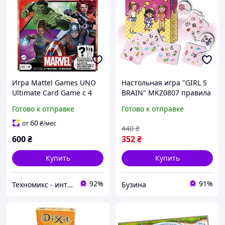
Игра Mattel Games UNO
Настольная игра "GIRL S
Ultimate Card Game с 4
BRAIN" MKZ0807 правила
колодами персонажей,
на укр. и рус. языках
Готово к отправке
Готово к отправке
правилами на 2-4 игрока,
2-е издание
60
от
₴
/мес
440
₴
600
₴
352
₴
Купить
Купить
92%
91%
Техномикс - интернет - магазин качественной техники, электроники и других товаров для дома и работы
Бузина