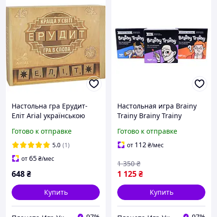
Настольна гра Ерудит-
Настольная игра Brainy
Еліт Arial українською
Trainy Brainy Trainy
мовою словесна гра для
Воображение + Развитие
Готово к отправке
Готово к отправке
розвитку мислення та
памяти + Критическое
словникового запасу
мышление (укр.)
112
5.0
(1)
от
₴
/мес
(673219)
(УКР060+2)
65
от
₴
/мес
1 350
₴
648
₴
1 125
₴
Купить
Купить
97%
97%