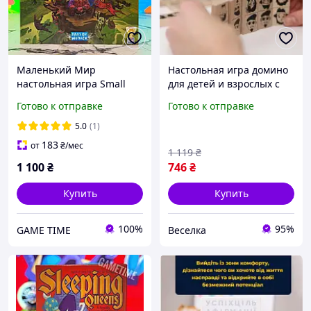
Маленький Мир
Настольная игра домино
настольная игра Small
для детей и взрослых с
World + в подарок
яркими персонажами для
Готово к отправке
Готово к отправке
правила с переводом
развития логического
мышления SPICY
5.0
(1)
183
от
₴
/мес
1 119
₴
1 100
₴
746
₴
Купить
Купить
100%
95%
GAME TIME
Веселка