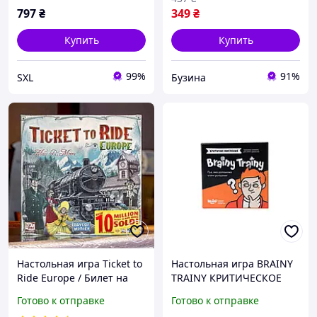
ребёнка
797
₴
349
₴
Купить
Купить
99%
91%
SXL
Бузина
Настольная игра Ticket to
Настольная игра BRAINY
Ride Europe / Билет на
TRAINY КРИТИЧЕСКОЕ
поезд Европа + правила
МЫШЛЕНИЕ на
Готово к отправке
Готово к отправке
на УКРАИНСКОМ
украинском