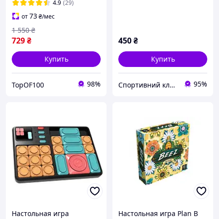
4.9
(29)
73
от
₴
/мес
1 550
₴
729
₴
450
₴
Купить
Купить
98%
95%
TopOF100
Спортивний клуб VELIKAN
Настольная игра
Настольная игра Plan B