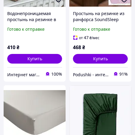
Водонепроницаемая
Простынь на резинке из
простынь на резинке в
ранфорса SoundSleep
коляску 45х80 Капучино
PR80R-Ran-149 Pink
Готово к отправке
Готово к отправке
розовая 160х200 см
47
от
₴
/мес
410
₴
468
₴
Купить
Купить
100%
91%
Интернет магазин тканин "Улюблена Постіль"
Podushki - интернет-магазин Подушки