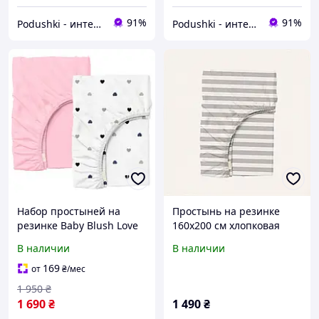
91%
91%
Podushki - интернет-магазин Подушки
Podushki - интернет-магазин Подушки
Набор простыней на
Простынь на резинке
резинке Baby Blush Love
160х200 см хлопковая
ранфорс Cosas высота 20
Smoky Line, X85T66626
В наличии
В наличии
см 80х160 см 2 шт
169
от
₴
/мес
1 950
₴
1 690
₴
1 490
₴