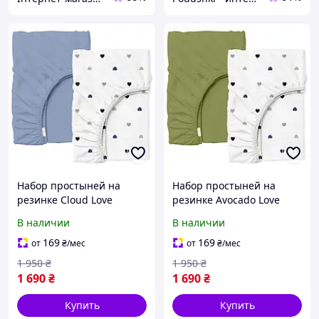
Набор простыней на
Набор простыней на
резинке Cloud Love
резинке Avocado Love
ранфорс Cosas высота 20
ранфорс Cosas высота 20
В наличии
В наличии
см 80х160 см 2 шт
см 80х160 см 2 шт
169
169
от
₴
/мес
от
₴
/мес
1 950
₴
1 950
₴
1 690
₴
1 690
₴
Купить
Купить