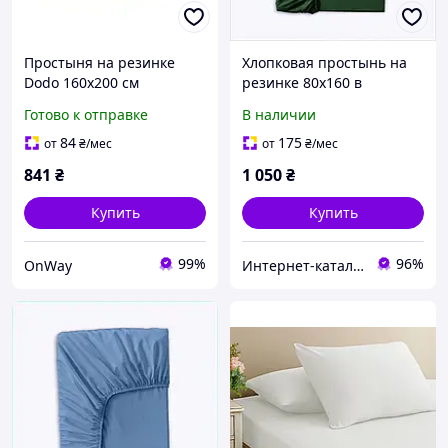
Простыня на резинке
Хлопковая простынь на
Dodo 160х200 см
резинке 80х160 в
хлопковая
кроватку 160х80
Готово к отправке
В наличии
терморегулирующая
85681EBE45
серого цвета для
84
175
от
₴
/мес
от
₴
/мес
матрасов до 37 см
841
₴
1 050
₴
Купить
Купить
99%
96%
OnWay
Интернет-кат​алог ск​​ид​​​ок "TRIVIA"