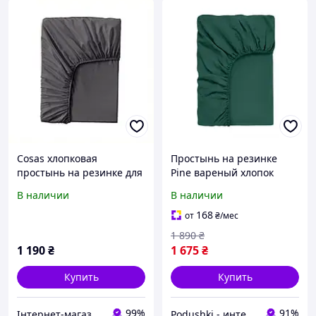
Cosas хлопковая
Простынь на резинке
простынь на резинке для
Pine вареный хлопок
детей 80*160 8567H23H3
Cosas высота 20 см
В наличии
В наличии
80х160 см
168
от
₴
/мес
1 890
₴
1 190
₴
1 675
₴
Купить
Купить
99%
91%
Інтернет-магазин SaleX
Podushki - интернет-магазин Подушки