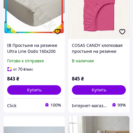
ІВ Простыня на резинке
COSAS CANDY хлопковая
Ultra Line Dodo 160х200
простыня на резинке
см серый хлопковый
80х160х20 см 76C93280H
Готово к отправке
В наличии
наматрасник для
двуспального матраса
70
от
₴
/мес
ЕMN_PS
843
₴
845
₴
Купить
Купить
100%
99%
Click
Інтернет-магазин SaleX