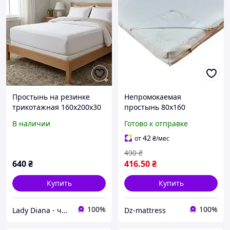
Простынь на резинке
Непромокаемая
трикотажная 160х200х30
простынь 80х160
см S.Oliver Турция
(наматрасник), на
В наличии
Готово к отправке
хлопковая двуспальная
резинках. Полиэстер
42
от
₴
/мес
490
₴
640
₴
416
.50
₴
Купить
Купить
100%
100%
Lady Diana - чехлы на мебель и домашний текстиль
Dz-mattress