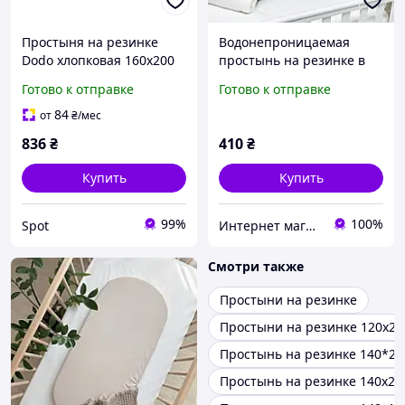
Простыня на резинке
Водонепроницаемая
Dodo хлопковая 160х200
простынь на резинке в
см терморегулирующая
коляску 45х80 Мрамор
Готово к отправке
Готово к отправке
серый перкаль Bonnet 37
мятный
см
84
от
₴
/мес
836
₴
410
₴
Купить
Купить
99%
100%
Spot
Интернет магазин тканин "Улюблена Постіль"
Смотри также
Простыни на резинке
Простыни на резинке 120х20
Простынь на резинке 140*20
Простынь на резинке 140х20