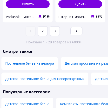
Купить
Купить
91%
99%
Podushki - интернет-магазин Подушки
Інтернет-магазин SaleX
1
2
3
...
Показано 1 - 29 товаров из 6000+
Смотри также
Постельное белье из велюра
Детская простынь на рез
Детское постельное белье для новорожденных
Детская
Популярные категории
Детское постельное белье
Комплекты постельного бел