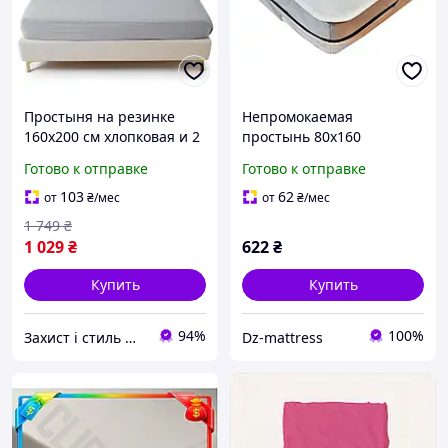
Простыня на резинке
Непромокаемая
160х200 см хлопковая и 2
простынь 80х160
наволочки 50х70 см
(наматрасник), на
Готово к отправке
Готово к отправке
агатовый серый GL-4922
резинках. Хлопок (махра)
103
62
от
₴
/мес
от
₴
/мес
1 749
₴
1 029
₴
622
₴
Купить
Купить
94%
100%
Захист і стиль — в одному магазині
Dz-mattress