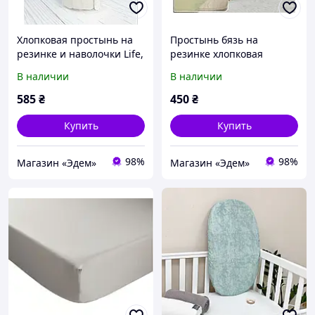
Хлопковая простынь на
Простынь бязь на
резинке и наволочки Life,
резинке хлопковая
Бежевый, 160х200+50х70-
Ярослав 05, Оливковый,
В наличии
В наличии
2 шт
120х200
585
₴
450
₴
Купить
Купить
98%
98%
Магазин «Эдем»
Магазин «Эдем»