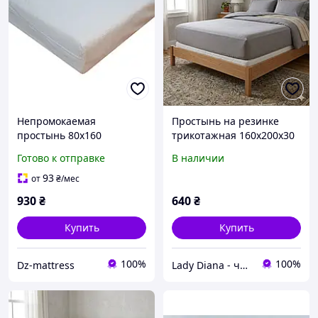
Непромокаемая
Простынь на резинке
простынь 80х160
трикотажная 160х200х30
(наматрасник), с бортами.
см Rubin Турция
Готово к отправке
В наличии
Хлопок (махра)
хлопковая двуспальная
93
от
₴
/мес
930
₴
640
₴
Купить
Купить
100%
100%
Dz-mattress
Lady Diana - чехлы на мебель и домашний текстиль