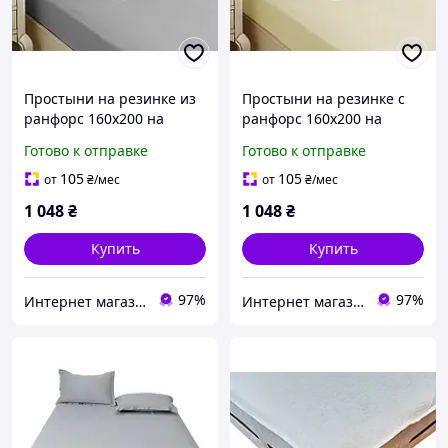
Простыни на резинке из
Простыни на резинке с
ранфорс 160х200 на
ранфорс 160х200 на
резинке, натяжные
резинке, натяжные
Готово к отправке
Готово к отправке
простыни хлопковое на
простыни хлопковое на
матрас с наволочками
матрас с наволочками
105
105
от
₴
/мес
от
₴
/мес
Серый
Кремовый
1 048
₴
1 048
₴
Купить
Купить
97%
97%
Интернет магазин "От и дО"
Интернет магазин "От и дО"