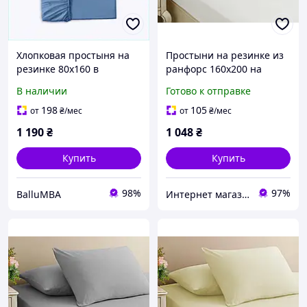
Хлопковая простыня на
Простыни на резинке из
резинке 80х160 в
ранфорс 160х200 на
кроватку, X85E672M30
резинке, натяжные
В наличии
Готово к отправке
простыни хлопковое на
матрас с наволочками
198
105
от
₴
/мес
от
₴
/мес
Белый
1 190
₴
1 048
₴
Купить
Купить
98%
97%
BalluMBA
Интернет магазин "От и дО"