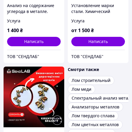
Анализ на содержание
Установление марки
углерода в металле.
стали. Химический
Химический анализ
анализ металлов.
Услуга
Услуга
металла Днепр.
Подтверждение марки
стали. Определение
1 400
₴
от
1 500
₴
марка стали
Написать
Написать
ТОВ "СЕНДЛАБ"
ТОВ "СЕНДЛАБ"
Смотри также
Лом строительный
Лом меди
Спектральный анализ метал
Анализаторы металлов
Лом твердого сплава
Лом цветных металлов