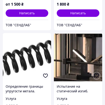
Механические
от
1 500
₴
1 800
₴
испытания металлов.
Написать
Написать
ТОВ "СЕНДЛАБ"
ТОВ "СЕНДЛАБ"
Определение границы
Испытание на
упругости метала.
статический изгиб.
Механические
Механические
Услуга
Услуга
испытания металлов
испытания металлов.