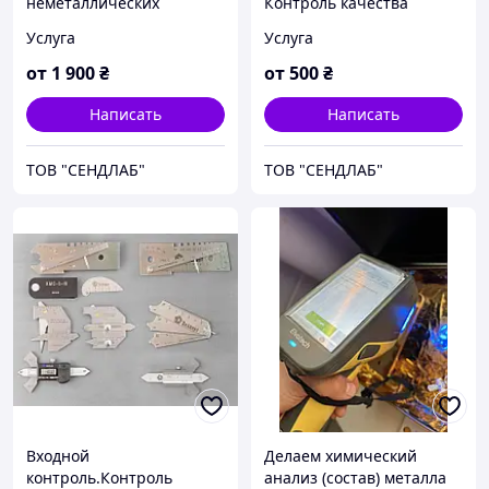
неметаллических
Контроль качества
включений металла.
сварных соединений,
Услуга
Услуга
Металлографический
строительных
контроль металлов
металлоконструкций
от
1 900
₴
от
500
₴
Написать
Написать
ТОВ "СЕНДЛАБ"
ТОВ "СЕНДЛАБ"
Входной
Делаем химический
контроль.Контроль
анализ (состав) металла