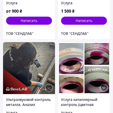
Услуга
Услуга
определение марки
металлов.
от
900
₴
1 500
₴
Написать
Написать
ТОВ "СЕНДЛАБ"
ТОВ "СЕНДЛАБ"
Ультразвуковой контроль
Услуга капиллярный
металла. Анализ
контроль (цветная
металлов Днепр
дефектоскопия) металла.
Услуга
Услуга