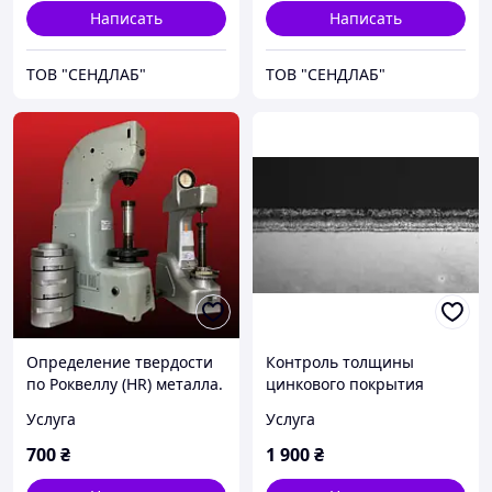
Написать
Написать
ТОВ "СЕНДЛАБ"
ТОВ "СЕНДЛАБ"
Определение твердости
Контроль толщины
по Роквеллу (НR) металла.
цинкового покрытия
Испытания и
металла.
Услуга
Услуга
определения твердости
Металлографический
металла
контроль металлов.
700
₴
1 900
₴