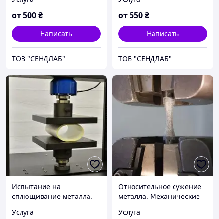
Неразрушающий
контроль металлов.
от
500
₴
от
550
₴
Написать
Написать
ТОВ "СЕНДЛАБ"
ТОВ "СЕНДЛАБ"
Испытание на
Относительное сужение
сплющивание металла.
металла. Механические
Испытание на
испытания металлов.
Услуга
Услуга
сплющивание труб.