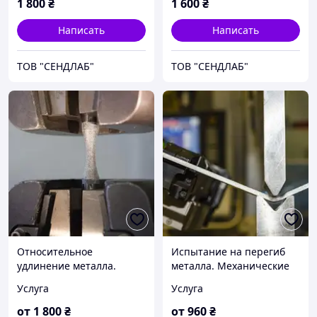
1 800
₴
1 600
₴
Написать
Написать
ТОВ "СЕНДЛАБ"
ТОВ "СЕНДЛАБ"
Относительное
Испытание на перегиб
удлинение металла.
металла. Механические
Механические
испытания металлов.
Услуга
Услуга
испытания металлов.
от
1 800
₴
от
960
₴