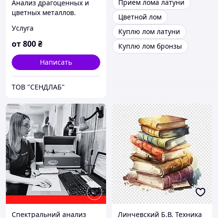
Прием лома латуни
Анализ драгоценных и
цветных металлов.
Цветной лом
Химический состав
Услуга
Куплю лом латуни
металлического изделия,
сплава.
от
800
₴
Куплю лом бронзы
Написать
ТОВ "СЕНДЛАБ"
Спектральний анализ
Линчевский Б.В. Техника