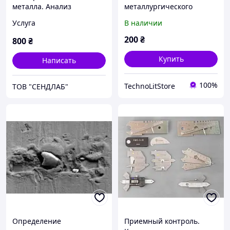
металла. Анализ
металлургического
нержавейки. Химический
эксперимента. Учебное
Услуга
В наличии
состав чугуна. Анализ
пособие для вузов.
цветных металлов.
200
₴
800
₴
Купить
Написать
100%
TechnoLitStore
ТОВ "СЕНДЛАБ"
Определение
Приемный контроль.