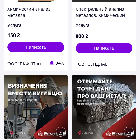
Химический анализ
Спектральный анализ
металла
металлов. Химический
анализ металла.
Услуга
Услуга
Определение
химического состава
150
₴
800
₴
металлов.
Написать
Написать
94%
ООО"ПКФ "Промметалсервис"
ТОВ "СЕНДЛАБ"