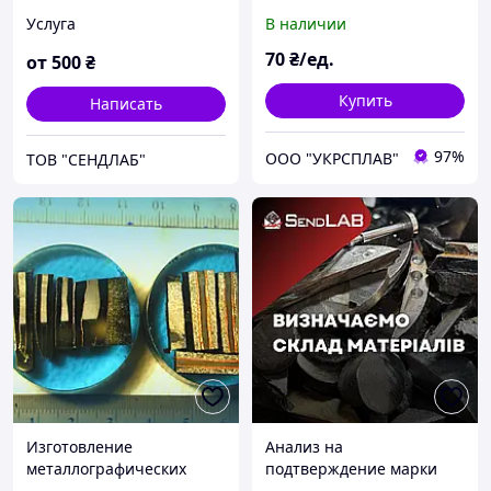
качества сварных
время анализа 1 минута
Услуга
В наличии
соединений.
70
₴/ед.
от
500
₴
Купить
Написать
97%
OOO "УКРСПЛАВ"
ТОВ "СЕНДЛАБ"
Изготовление
Анализ на
металлографических
подтверждение марки
шлифов
стали. Анализ на