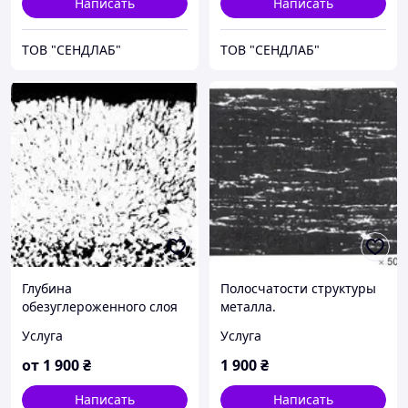
Написать
Написать
ТОВ "СЕНДЛАБ"
ТОВ "СЕНДЛАБ"
Глубина
Полосчатости структуры
обезуглероженного слоя
металла.
металла.
Металлографический
Услуга
Услуга
Металлографический
контроль металлов
контроль металлов
от
1 900
₴
1 900
₴
Написать
Написать