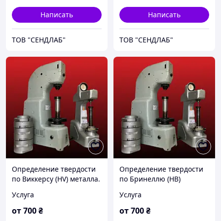
Написать
Написать
ТОВ "СЕНДЛАБ"
ТОВ "СЕНДЛАБ"
Определение твердости
Определение твердости
по Виккерсу (HV) металла.
по Бринеллю (НВ)
Испытания и
металла. Испытания и
Услуга
Услуга
определения твердости
определения твердости
металла
металла
от
700
₴
от
700
₴