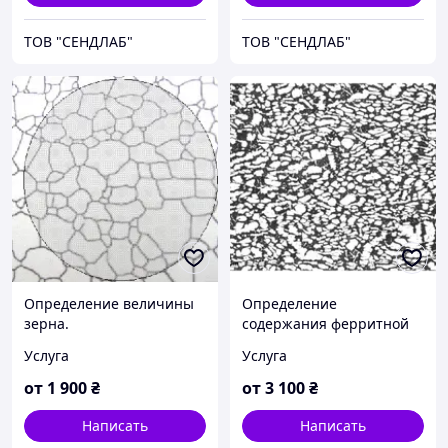
ТОВ "СЕНДЛАБ"
ТОВ "СЕНДЛАБ"
Определение величины
Определение
зерна.
содержания ферритной
Металлографический
фазы металла.
Услуга
Услуга
контроль металлов.
Металлографический
контроль металлов
от
1 900
₴
от
3 100
₴
Написать
Написать