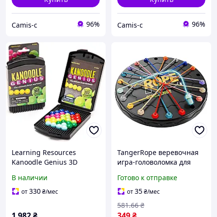
96%
96%
Camis-c
Camis-c
Learning Resources
TangerRope веревочная
Kanoodle Genius 3D
игра-головоломка для
головоломка для
детей и взрослых
В наличии
Готово к отправке
дорослих підлітків і дітей
понад 200 завдань
330
35
от
₴
/мес
от
₴
/мес
подарунок від 8 років
581
.66
₴
1 982
₴
349
₴