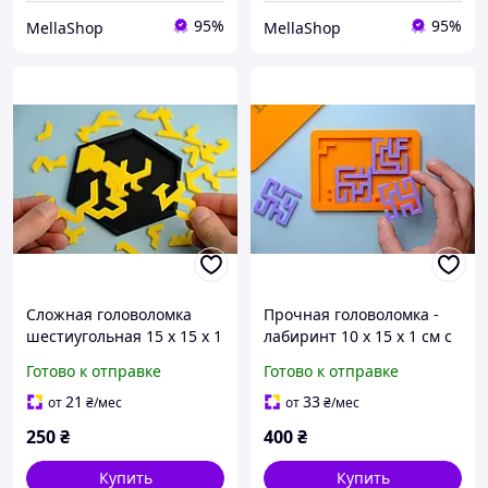
95%
95%
MellaShop
MellaShop
Сложная головоломка
Прочная головоломка -
шестиугольная 15 x 15 x 1
лабиринт 10 x 15 x 1 см с
см с геометрическими 24
рамкой на 4 детали
Готово к отправке
Готово к отправке
деталями Пазл-
Пластиковая головоломка
головоломка с пластика
с пластика для взрослых
21
33
от
₴
/мес
от
₴
/мес
для взрослых
250
₴
400
₴
Купить
Купить