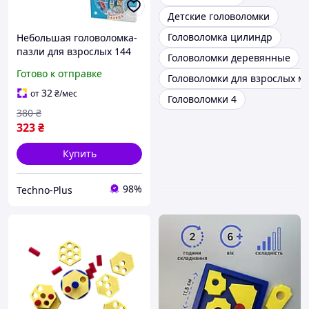
Детские головоломки
Головоломка цилиндр
Небольшая головоломка-
пазли для взрослых 144
Головоломки деревянные
шт Universal-Castle
Готово к отправке
Головоломки для взрослых м
32
от
₴
/мес
Головоломки 4
380
₴
323
₴
Купить
98%
Techno-Plus