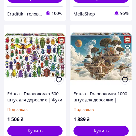
100%
95%
Eruditik - головоломки та іграшки
MellaShop
Educa - Головоломка 500
Educa - Головоломка 1000
штук для дорослих | Жуки
штук для дорослих |
з клеєм для кріплення
Королівство хмар,
Под заказ
Под заказ
головоломки, розміри: 48
включаючи клей для
х 34 см. Від 11 років
головоломки, розміри: 68
1 506
₴
1 889
₴
(20252)
х 48 см. Від 14 років
Купить
Купить