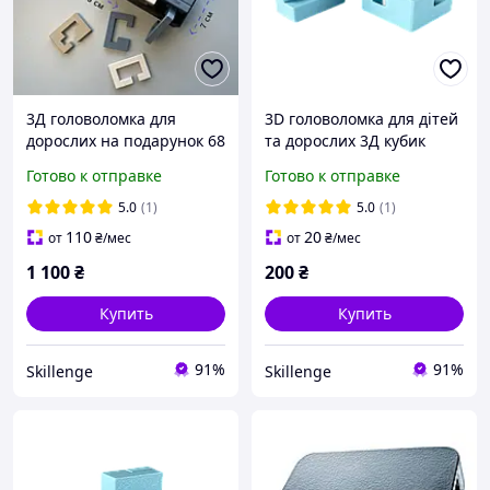
3Д головоломка для
3D головоломка для дітей
дорослих на подарунок 68
та дорослих 3Д кубик
рівнів 3D настільна гра з
неможливий куб
Готово к отправке
Готово к отправке
подарунком
5.0
(1)
5.0
(1)
110
20
от
₴
/мес
от
₴
/мес
1 100
₴
200
₴
Купить
Купить
91%
91%
Skillenge
Skillenge