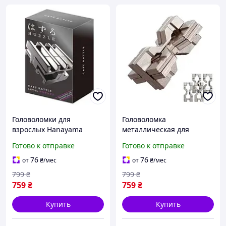
Головоломки для
Головоломка
взрослых Hanayama
металлическая для
Погремушка Huzzle Rattle
взрослых Песочные часы
Готово к отправке
Готово к отправке
5 уровень
Huzzle Hourglass 6
уровень
76
76
от
₴
/мес
от
₴
/мес
799
₴
799
₴
759
₴
759
₴
Купить
Купить