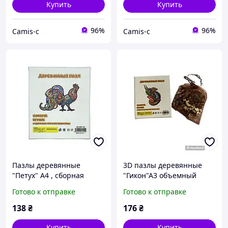
Купить
Купить
96%
96%
Camis-c
Camis-c
Пазлы деревянные
3D пазлы деревянные
"Петух" А4 , сборная
"Гикон"А3 объемный
модель, головоломка для
конструктор,
Готово к отправке
Готово к отправке
детей и взрослых,
головоломка, для детей и
развивающий
взрослых, лазерная резка
138
₴
176
₴
конструктор
Купить
Купить