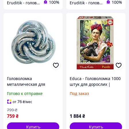
100%
100%
Eruditik - головоломки та іграшки
Eruditik - головоломки та іграшки
Головоломка
Educa - Головоломка 1000
металлическая для
штук для дорослих |
взрослых Водоворот
Фріда Кало, Сад життя,
Готово к отправке
Под заказ
Huzzle Vortex 6 уровень
клей для кріплення
головоломки в комплекті.
76
от
₴
/мес
За 14 років
799
₴
759
₴
1 884
₴
Купить
Купить