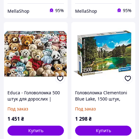
95%
95%
MellaShop
MellaShop
Educa - Головоломка 500
Головоломка Clementoni
штук для дорослих |
Blue Lake, 1500 штук,
плюшеві ведмедики з
плакат у наборі,
Под заказ
Под заказ
клеєм для фіксації
головоломка для
головоломки, розміри: 48
дорослих 14-99 років,
1 451
₴
1 298
₴
х 34 см. Від 11 років
подарунок для чоловіків/
жінок,
Купить
Купить