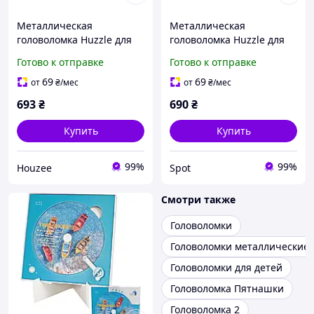
Металлическая
Металлическая
головоломка Huzzle для
головоломка Huzzle для
взрослых и детей
взрослых и детей
Готово к отправке
Готово к отправке
развивает логическое
серебристая
мышление и внимание
развивающая логическое
69
69
от
₴
/мес
от
₴
/мес
мышление
693
₴
690
₴
Купить
Купить
99%
99%
Houzee
Spot
Смотри также
Головоломки
Головоломки металлические
Головоломки для детей
Головоломка Пятнашки
Головоломка 2