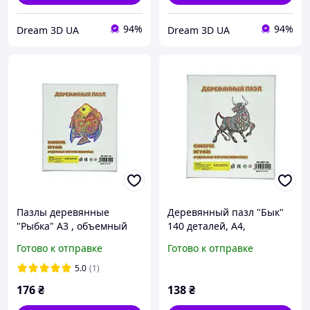
94%
94%
Dream 3D UA
Dream 3D UA
Пазлы деревянные
Деревянный пазл "Бык"
"Рыбка" А3 , объемный
140 деталей, А4,
конструктор, головоломка
головоломка для детей и
Готово к отправке
Готово к отправке
для детей и взрослых,
взрослых
развивающий набор
5.0
(1)
176
₴
138
₴