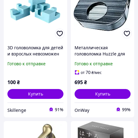
3D головоломка для детей
Металлическая
и взрослых невозможен
головоломка Huzzle для
куб
взрослых и детей
Готово к отправке
Готово к отправке
серебристая
развивающая логическое
70
от
₴
/мес
мышление
100
₴
695
₴
Купить
Купить
91%
99%
Skillenge
OnWay