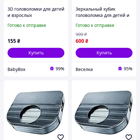
3D головоломки для детей
Зеркальный кубик
и взрослых
головоломка для детей и
взрослых 5,7 см
Готово к отправке
Готово к отправке
развивает логику и
пространственное
900
₴
мышление FLAME
155
₴
600
₴
Купить
Купить
99%
95%
BabyBox
Веселка