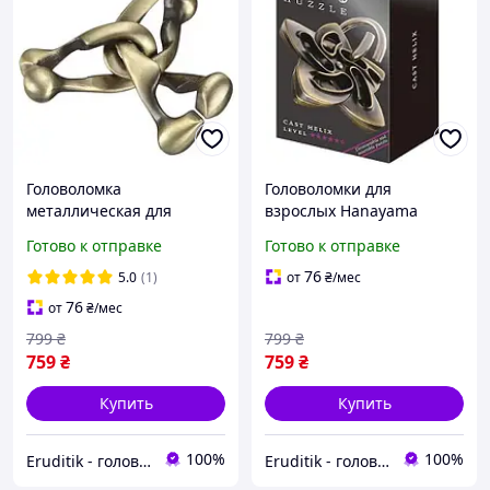
Головоломка
Головоломки для
металлическая для
взрослых Hanayama
взрослых Тринити Huzzle
Завиток Huzzle Helix 5
Готово к отправке
Готово к отправке
Trinity 6 уровень
уровень
76
5.0
(1)
от
₴
/мес
76
от
₴
/мес
799
₴
799
₴
759
₴
759
₴
Купить
Купить
100%
100%
Eruditik - головоломки та іграшки
Eruditik - головоломки та іграшки