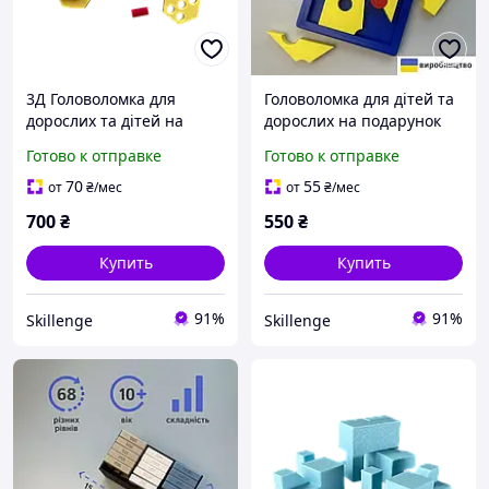
3Д Головоломка для
Головоломка для дітей та
дорослих та дітей на
дорослих на подарунок
подарунок Вавилонська
Миша та сир
Готово к отправке
Готово к отправке
вежа 3D конструктор
70
55
от
₴
/мес
от
₴
/мес
700
₴
550
₴
Купить
Купить
91%
91%
Skillenge
Skillenge