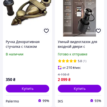
Ручка Декоративная
Умный видеоглазок для
стучалка с глазком
входной двери с
(кольцо, гонг) для входной
видеокамерой и широким
В наличии
Готово к отправке
двери А 716 AB
углом, камера
наблюдения в глазок для
5.0
(1)
двери с экраном и
210
от
₴
/мес
памятью
4 198
₴
350
₴
2 099
₴
Купить
Купить
99%
93%
Palermo
IKS