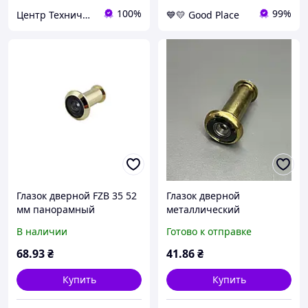
100%
99%
Центр Технической Безопасности
💙💛 Good Place
Глазок дверной FZB 35 52
Глазок дверной
мм панорамный
металлический
металлический глазок
стандартный Ø14 мм 40-
В наличии
Готово к отправке
для входных дверей с
60 мм 01-28-001 для
широким углом обзора
деревянных,
68
.93
₴
41
.86
₴
металлических и входных
дверей
Купить
Купить