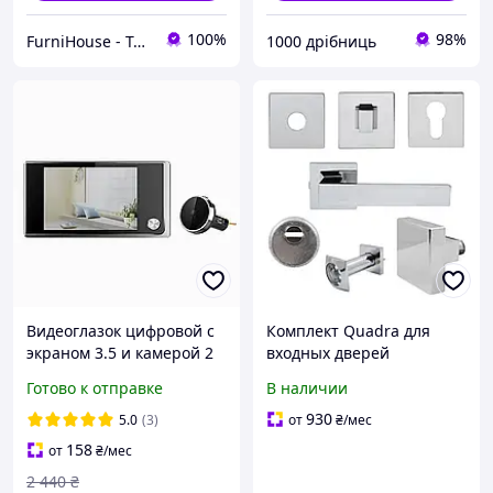
100%
98%
FurniHouse - Товары для дома и сада
1000 дрібниць
Видеоглазок цифровой с
Комплект Quadra для
экраном 3.5 и камерой 2
входных дверей
Мп для входной двери в
(ручка,кноб,накладка под
Готово к отправке
В наличии
квартиру
цилиндр,накладка в/
ж,броненакладка,глазок)
930
5.0
(3)
от
₴
/мес
хром
158
от
₴
/мес
2 440
₴