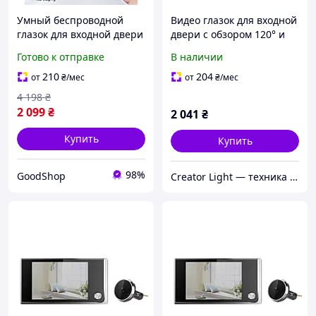
Умный беспроводной
Видео глазок для входной
глазок для входной двери
двери с обзором 120° и
с видеокамерой, Wi-Fi
камерой 2 МП
Готово к отправке
В наличии
камера дверной глазок с
датчиком движения и
210
204
от
₴
/мес
от
₴
/мес
видеосвязью
4 198
₴
2 099
₴
2 041
₴
Купить
Купить
98%
GoodShop
Creator Light — техника для контента