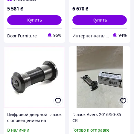
хром матовый
5 581
₴
6 670
₴
Купить
Купить
96%
94%
Door Furniture
Интернет-каталог скидок "Профит плюс"
Цифровой дверной глазок
Глазок Avers 2016/50-85
с оповещением на
CR
смартфон через WiFi
В наличии
Готово к отправке
68HP682M71