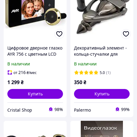
Цифровое дверное глазко
Декоративный элемент -
AYR 756 с цветным LCD
кольца-стучалки для
дисплеем 2.6 для входной
дверей с глазком (кольцо,
В наличии
В наличии
двери
гонг) для входной двери А
716 BBN
216
от
₴
/мес
5.0
(1)
1 299
₴
350
₴
Купить
Купить
98%
99%
Cristal Shop
Palermo