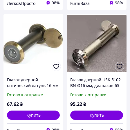
98%
98%
Легко&Просто
FurniBaza
Глазок дверной
Глазок дверной USK 5102
оптический латунь 16 мм
BN Ø16 мм, диапазон 65
70-110 мм AB бронза для
105 мм, для входных
Готово к отправке
Готово к отправке
входных деревянных и
дверей, черный никель
металлических дверей
67
.62
₴
95
.22
₴
Купить
Купить
98%
98%