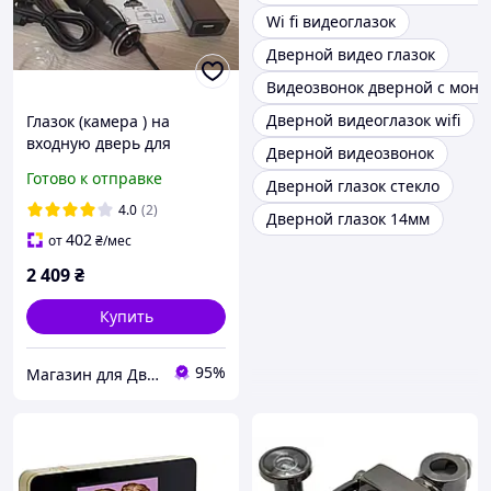
Wi fi видеоглазок
Дверной видео глазок
Видеозвонок дверной с мон
Дверной видеоглазок wifi
Глазок (камера ) на
входную дверь для
Дверной видеозвонок
дистанционного
Готово к отправке
Дверной глазок стекло
наблюдения с углом
обзора 160 градусов
4.0
(2)
Дверной глазок 14мм
402
от
₴
/мес
2 409
₴
Купить
95%
Магазин для Двоих