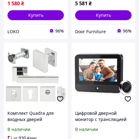
1 580
₴
5 581
₴
Купить
Купить
96%
96%
LOKO
Door Furniture
Комплект Quadra для
Цифровой дверной
входных дверей
монитор с трансляцией
(ручка,кноб,накладка под
видео на телефон в
В наличии
В наличии
цилиндр,накладка в/
реальном времени,
ж,броненакладка,глазок)
P885E4979
930
от
₴
/мес