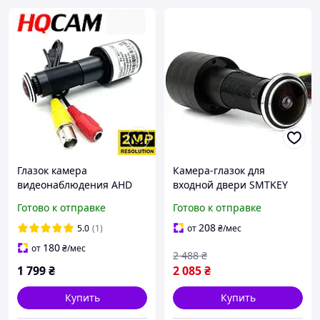
Глазок камера
Камера-глазок для
видеонаблюдения AHD
входной двери SMTKEY
1080P для входной двери
SMT-MY323 1080P с 2 Мп
Готово к отправке
Готово к отправке
HQCAM RX2000BT, 2000
AHD GoodPlace -worry-
ТВЛ, 2Мп, угол 120°
free-shopping-
208
5.0
(1)
от
₴
/мес
180
от
₴
/мес
2 488
₴
1 799
₴
2 085
₴
Купить
Купить