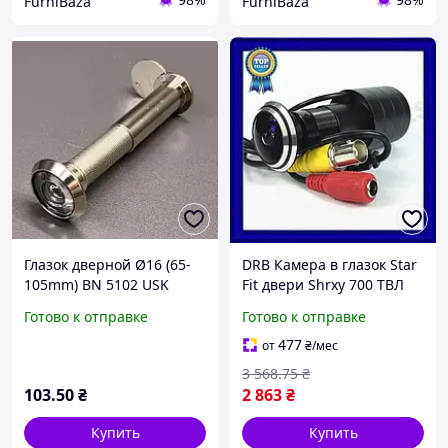
FurniBaza
FurniBaza
Глазок дверной Ø16 (65-
DRB Камера в глазок Star
105mm) BN 5102 USK
Fit двери Shrxy 700 ТВЛ
для входной двери
Готово к отправке
Готово к отправке
видеонаблюдения с
широким углом обзо
477
от
₴
/мес
DRB_Q7
3 568
.75
₴
103
.50
₴
2 863
₴
Купить
Купить