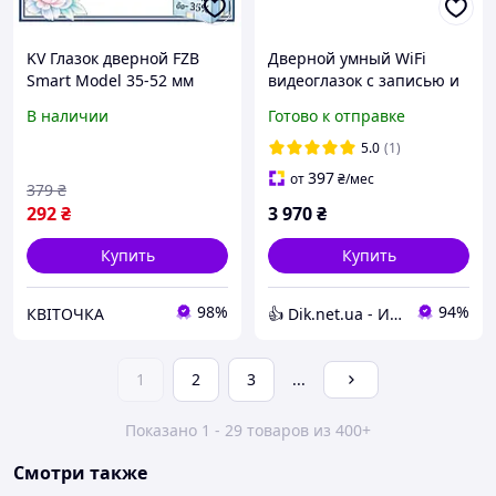
KV Глазок дверной FZB
Дверной умный WiFi
Smart Model 35-52 мм
видеоглазок с записью и
стальной для входной
датчиком движения Tuya
В наличии
Готово к отправке
двери элемент
Smart Video Doorbell
безопасности для дома и
5.0
(1)
99/KVI
397
от
₴
/мес
379
₴
292
₴
3 970
₴
Купить
Купить
98%
94%
КВІТОЧКА
👍 Dik.net.ua - Интернет магазин
1
2
3
...
Показано 1 - 29 товаров из 400+
Смотри также