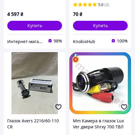
5.0
(2)
4 597
₴
70
₴
Купить
Купить
98%
100%
Интернет-магазин "SmartShop"
KnobixHub
Глазок Avers 2216/60-110
Mm Камера в глазок Lux
CR
Ver двери Shrxy 700 ТВЛ
для входной двери