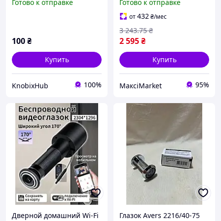
Готово к отправке
Готово к отправке
видеонаблюдения с
широким углом обзор
432
от
₴
/мес
Maxi7\Q
3 243
.75
₴
100
₴
2 595
₴
Купить
Купить
100%
95%
KnobixHub
МаксіMarket
Дверной домашний Wi-Fi
Глазок Avers 2216/40-75