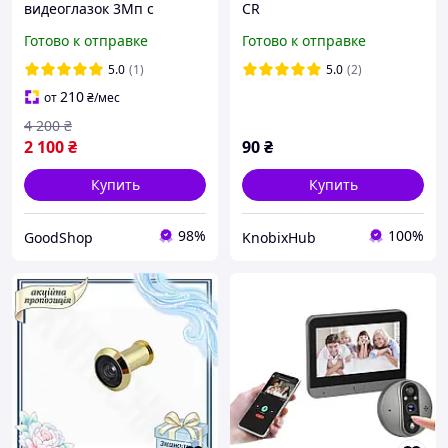
видеоглазок 3Мп с
CR
видеосвязью и датчиком
Готово к отправке
Готово к отправке
движения для квартиры,
умный глазок Tuya Smart
5.0
(1)
5.0
(2)
видеокамера в дверь
210
от
₴
/мес
4 200
₴
2 100
₴
90
₴
Купить
Купить
98%
100%
GoodShop
KnobixHub