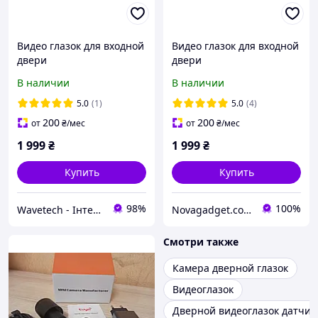
Видео глазок для входной
Видео глазок для входной
двери
двери
В наличии
В наличии
5.0
(1)
5.0
(4)
200
200
от
₴
/мес
от
₴
/мес
1 999
₴
1 999
₴
Купить
Купить
98%
100%
Wavetech - Інтернет магазин
Novagadget.com.ua - сучасний інтернет-магазин техніки
Смотри также
Камера дверной глазок
Видеоглазок
Дверной видеоглазок датчи