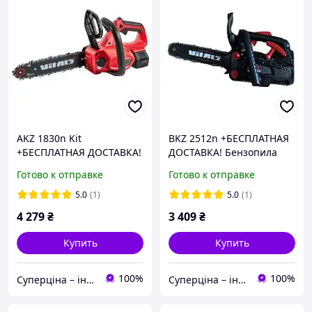
AKZ 1830n Kit
BKZ 2512n +БЕСПЛАТНАЯ
+БЕСПЛАТНАЯ ДОСТАВКА!
ДОСТАВКА! Бензопила
Пила цепная
цепная Vitals 236401
Готово к отправке
Готово к отправке
аккумуляторная
КОМПЛЕКТ Vitals 210694
5.0
(1)
5.0
(1)
4 279
₴
3 409
₴
Купить
Купить
100%
100%
Суперціна – інтернет-магазин: supertsena.com.ua
Суперціна – інтернет-магазин: supertsena.com.ua