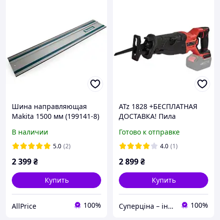
Шина направляющая
ATz 1828 +БЕСПЛАТНАЯ
Makita 1500 мм (199141-8)
ДОСТАВКА! Пила
сабельная
В наличии
Готово к отправке
аккумуляторная Vitals
Master SmartLine+ 184449
5.0
(2)
4.0
(1)
2 399
₴
2 899
₴
Купить
Купить
100%
100%
AllPrice
Суперціна – інтернет-магазин: supertsena.com.ua