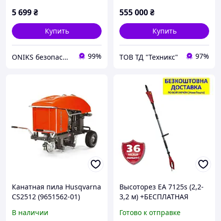
5 699
₴
555 000
₴
Купить
Купить
99%
97%
ONIKS безопасность и комфорт
ТОВ ТД "Техникс"
Канатная пила Husqvarna
Высоторез EA 7125s (2,2-
CS2512 (9651562-01)
3,2 м) +БЕСПЛАТНАЯ
ДОСТАВКА (VITALS Master,
В наличии
Готово к отправке
Латвия) электрический