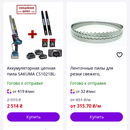
Аккумуляторная цепная
Ленточные пилы для
пила SAKUMA CS1021BL-
резки свежего,
CORE SET224SB 2 АКБ
замороженного мяса и
Готово к отправке
Готово к отправке
4.0Ah
костей (Италия,
Германия) 16*0.6*4TPI
419
32
от
₴
/мес
от
₴
/мес
2 919
₴
от
451
₴/м
2 514
₴
от
315
.70
₴/м
Купить
Купить