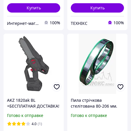
Купить
Купить
100%
100%
Интернет-магазин "Мир Всего"
ТЕХНІКС
AKZ 1820ak BL
Пила стрічкова
+БЕСПЛАТНАЯ ДОСТАВКА!
стелітована 80-206 мм.
Пила цепная
Готово к отправке
Готово к отправке
аккумуляторная Vitals
Professional (N-серия)
4.0
(1)
237653