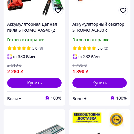
Аккумуляторная цепная
Аккумуляторный секатор
пила STROMO AAS40 (2
STROMO ACP30 с
АКБ, 2 шины, 2 цепи)
бесщеточным двигателем
Готово к отправке
Готово к отправке
5.0
(8)
5.0
(2)
380
232
от
₴
/мес
от
₴
/мес
2 610
₴
1 795
₴
2 280
₴
1 390
₴
Купить
Купить
100%
100%
Вольт+
Вольт+