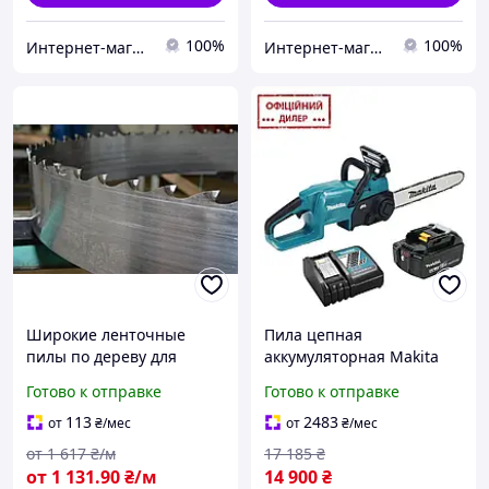
100%
100%
Интернет-магазин "Мир Всего"
Интернет-магазин "Мир Всего"
Широкие ленточные
Пила цепная
пилы по дереву для
аккумуляторная Makita
профессиональных
DUC357Z (1 АКБ 5 Ач)
Готово к отправке
Готово к отправке
пилорам Rontgen
(Германия) 130*1,2*35
113
2483
от
₴
/мес
от
₴
/мес
от
1 617
₴/м
17 185
₴
от
1 131
.90
₴/м
14 900
₴