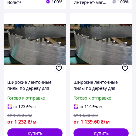
100%
100%
Вольт+
Интернет-магазин "Мир Всего"
Широкие ленточные
Широкие ленточные
пилы по дереву для
пилы по дереву для
профессиональных
профессиональных
Готово к отправке
Готово к отправке
пилорам Uddeholm
пилорам Rontgen
(Швеция) 110*1,1*35
(Германия) 120*1,2*35
123
114
от
₴
/мес
от
₴
/мес
от
1 760
₴/м
от
1 628
₴/м
от
1 232
₴/м
от
1 139
.60
₴/м
Купить
Купить