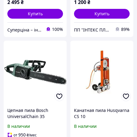
2 495
₴
1 200
₴
Купить
Купить
100%
89%
Суперціна – інтернет-магазин: supertsena.com.ua
ПП "ІНТЕКС ПЛЮС"
Цепная пила Bosch
Канатная пила Husqvarna
UniversalChain 35
CS 10
(06008B8303)
В наличии
В наличии
950
от
₴
/мес