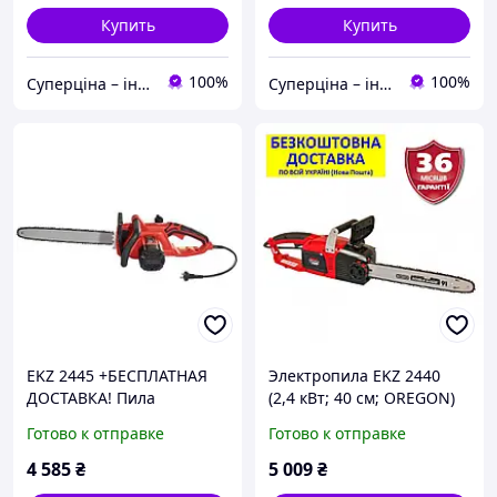
Купить
Купить
100%
100%
Суперціна – інтернет-магазин: supertsena.com.ua
Суперціна – інтернет-магазин: supertsena.com.ua
EKZ 2445 +БЕСПЛАТНАЯ
Электропила EKZ 2440
ДОСТАВКА! Пила
(2,4 кВт; 40 см; OREGON)
электрическая Vitals
+БЕСПЛАТНАЯ ДОСТАВКА
Готово к отправке
Готово к отправке
Master 183335
(VITALS Master, Латвия)
16596
4 585
₴
5 009
₴