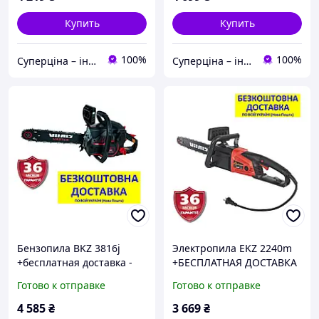
Купить
Купить
100%
100%
Суперціна – інтернет-магазин: supertsena.com.ua
Суперціна – інтернет-магазин: supertsena.com.ua
Бензопила BKZ 3816j
Электропила EKZ 2240m
+бесплатная доставка -
+БЕСПЛАТНАЯ ДОСТАВКА
Black Edition, Vitals Master
(VITALS, Латвия), 2,2 кВт;
Готово к отправке
Готово к отправке
90375
40 см 148185
4 585
₴
3 669
₴