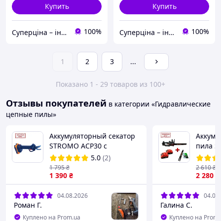
Купить
Купить
100%
100%
Суперціна – інтернет-магазин: supertsena.com.ua
Суперціна – інтернет-магазин: supertsena.com.ua
1
2
3
...
Показано 1 - 29 товаров из 100+
Отзывы покупателей
в категории «Гидравлические
цепные пилы»
Аккумуляторный секатор
Аккуму
STROMO ACP30 с
пила S
бесщеточным двигателем
АКБ, 2
5.0
(2)
1 795
₴
2 610
₴
1 390
₴
2 280
₴
04.08.2026
04.08
Роман Г.
Галина С.
+
1
Куплено на Prom.ua
Куплено на Prom.