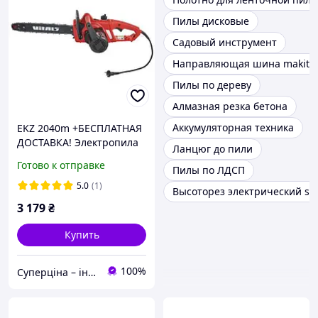
Пилы дисковые
Садовый инструмент
Направляющая шина makita
Пилы по дереву
Алмазная резка бетона
Аккумуляторная техника
EKZ 2040m +БЕСПЛАТНАЯ
ДОСТАВКА! Электропила
Ланцюг до пили
(2,0 кВт; 40 см) VITALS,
Готово к отправке
Пилы по ЛДСП
арт. 80508
5.0
(1)
Высоторез электрический st
3 179
₴
Купить
100%
Суперціна – інтернет-магазин: supertsena.com.ua