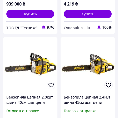
41715
939 000
₴
4 219
₴
Купить
Купить
97%
100%
ТОВ ТД "Техникс"
Суперціна – інтернет-магазин: supertsena.com.ua
Бензопила цепная 2.0кВт
Бензопила цепная 2.4кВт
шина 40см шаг цепи
шина 45см шаг цепи
0.325 SIGMA (5605421)
0.325 SIGMA (5605491)
Готово к отправке
Готово к отправке