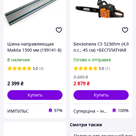
Шина направляющая
Бензопила CS 5236hm (4,9
Makita 1500 мм (199141-8)
л.с.; 45 см) +БЕСПЛАТНАЯ
ДОСТАВКА! Powercraft
В наличии
Готово к отправке
54153
5.0
(4)
5.0
(1)
3 209
₴
2 399
₴
2 879
₴
Купить
Купить
97%
100%
ИМПУЛЬС
Суперціна – інтернет-магазин: supertsena.com.ua
Смотри также
Полотно для ленточной пил