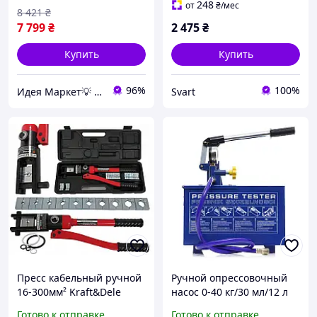
станок
248
от
₴
/мес
8 421
₴
7 799
₴
2 475
₴
Купить
Купить
96%
100%
Идея Маркет💡 Интернет-магазин полезных идей
Svart
Пресс кабельный ручной
Ручной опрессовочный
16-300мм² Kraft&Dele
насос 0-40 кг/30 мл/12 л
KD10340 GoodPlace -
Kraft&Dele KD10479 насос
Готово к отправке
Готово к отправке