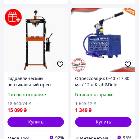
Гидравлический
Опрессовщик 0-40 кг / 30
вертикальный пресс
мл / 12 л Kraft&Dele
напольный 20 Т
KD10479
Готово к отправке
Готово к отправке
Kraft&Dele KD318
напольный пресс
18 640
.74
₴
1 645
.12
₴
15 099
₴
1 349
₴
Купить
Купить
92%
95%
Mega Tool
✅ Интернет-магазин ➤ KRAFT & DELE