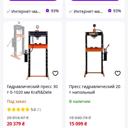
93%
93%
✅ Интернет-магазин ➤INT-Tool
✅ Интернет-магазин ➤INT-Tool
Гидравлический пресс 30
Пресс гидравлический 20
т 0-1020 мм Kraft&Dele
т напольный
KD317 гидропресс с
вертикальный Kraft Dele
Под заказ
В наличии
рычагом эффективный
KD318 пресс для
пресс на гидравлике
автосервиса
5.0
(1)
26 814
.47
₴
18 640
.74
₴
20 379
₴
15 099
₴