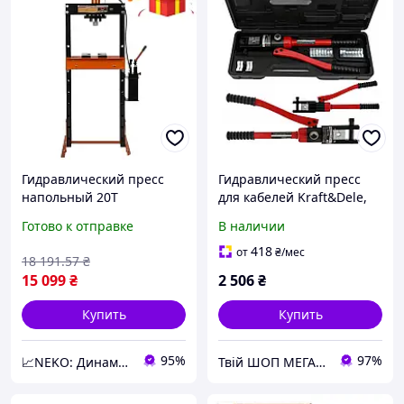
Гидравлический пресс
Гидравлический пресс
напольный 20T
для кабелей Kraft&Dele,
Kraft&Dele KD318
10т. 16-300мм
Готово к отправке
В наличии
профессиональный пресс
гидравлический
418
от
₴
/мес
18 191
.57
₴
15 099
₴
2 506
₴
Купить
Купить
95%
97%
📈NEKO: Динамика инструментов для твоего успеха
Твій ШОП МЕГА корисних речей "Механік"