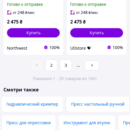
KD10340 Northwest
KD10340 UDstore -store-
Готово к отправке
Готово к отправке
with-good-prices-
248
248
от
₴
/мес
от
₴
/мес
2 475
₴
2 475
₴
Купить
Купить
100%
100%
Northwest
UDstore 💝
1
2
3
...
Показано 1 - 29 товаров из 100+
Смотри также
Гидравлический кримпер
Пресс настольный ручной
Пресс для опрессовки
Инструмент для втулок
Пре