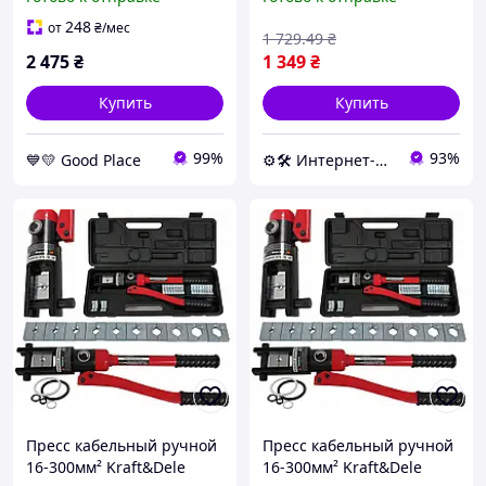
worry-free-shopping-
опрессовочный
248
от
₴
/мес
1 729
.49
₴
2 475
₴
1 349
₴
Купить
Купить
99%
93%
💙💛 Good Place
⚙️🛠 Интернет-магазин ALORA
Пресс кабельный ручной
Пресс кабельный ручной
16-300мм² Kraft&Dele
16-300мм² Kraft&Dele