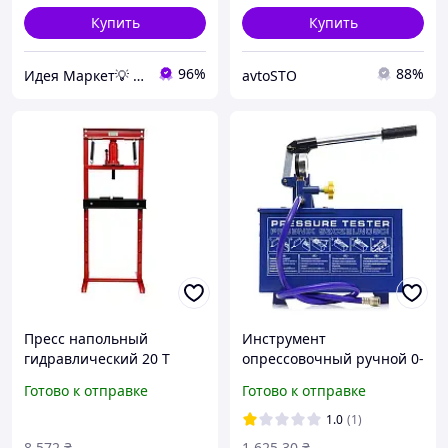
Купить
Купить
96%
88%
Идея Маркет💡 Интернет-магазин полезных идей
avtoSTO
Пресс напольный
Инструмент
гидравлический 20 Т
опрессовочный ручной 0-
Kraft&Dele KD329 3K
40 кг/30 мл/12 л
Готово к отправке
Готово к отправке
гидравлический пресс
Kraft&Dele KD10479
для СТО
опрессовщик ручной
1.0
(1)
8 572
₴
1 625
.30
₴