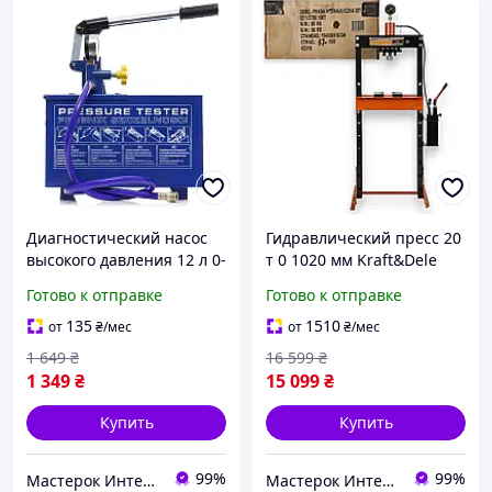
Диагностический насос
Гидравлический пресс 20
высокого давления 12 л 0-
т 0 1020 мм Kraft&Dele
50 бар 30 мл/такт
KD318 гидропресс с
Готово к отправке
Готово к отправке
Kraft&Dele KD10479 насос
всысоким уровнем
для проверки давления и
сжатия гидравлические
135
1510
от
₴
/мес
от
₴
/мес
герметичности
прессы для мастерской
1 649
₴
16 599
₴
1 349
₴
15 099
₴
Купить
Купить
99%
99%
Мастерок Интернет магазин для каждого
Мастерок Интернет магазин для каждого