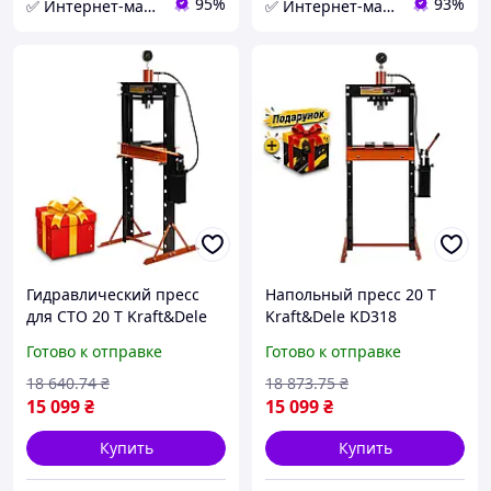
95%
93%
✅ Интернет-магазин ➤ KRAFT & DELE
✅ Интернет-магазин ➤INT-Tool
Гидравлический пресс
Напольный пресс 20 Т
для СТО 20 Т Kraft&Dele
Kraft&Dele KD318
KD318 пресс
гидравлический пресс
Готово к отправке
Готово к отправке
гидравлический
для СТО
вертикальный
18 640
.74
₴
18 873
.75
₴
напольный для
15 099
₴
15 099
₴
мастерской
Купить
Купить