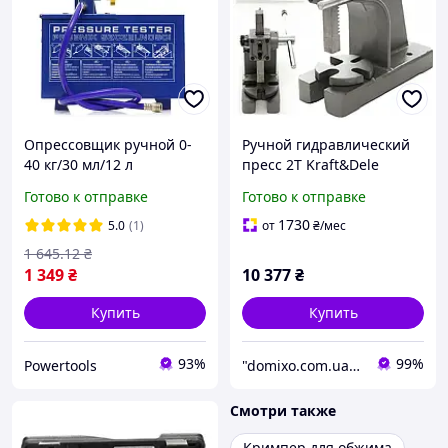
Опрессовщик ручной 0-
Ручной гидравлический
40 кг/30 мл/12 л
пресс 2T Kraft&Dele
Kraft&Dele KD10479 насос
KD10343 слесарный
Готово к отправке
Готово к отправке
для гидравлических
пресс для мастерской и
испытаний
гаража
1730
5.0
(1)
от
₴
/мес
1 645
.12
₴
1 349
₴
10 377
₴
Купить
Купить
93%
99%
Powertools
"domixo.com.ua" - интернет-магазин
Смотри также
Кримпер для обжима