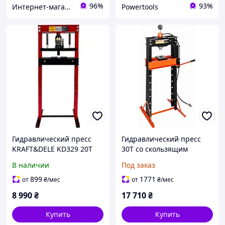
96%
93%
Интернет-магазин kilowat.in.ua
Powertools
Гидравлический пресс
Гидравлический пресс
KRAFT&DELE KD329 20T
30T со скользящим
поршнем KD5876
В наличии
Под заказ
899
1771
от
₴
/мес
от
₴
/мес
8 990
₴
17 710
₴
Купить
Купить