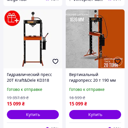
Гидравлический пресс
Вертикальный
20T Kraft&Dele KD318
гидропресс 20 т 190 мм
гидравлический пресс
Kraft&Dele KD318
Готово к отправке
Готово к отправке
для СТО
сервисный
гидравлический пресс с
19 357
.69
₴
16 599
₴
манометром гидропрессы
15 099
₴
15 099
₴
Купить
Купить