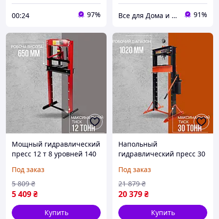
97%
91%
00:24
Все для Дома и Сада Bizon24🛠
Мощный гидравлический
Напольный
пресс 12 т 8 уровней 140
гидравлический пресс 30
мм Kraft&Dele KD328
т 190 мм Kraft&Dele
Под заказ
Под заказ
сервисный гидропресс
KD317 вертикальный
напольный
гидропресс сервисные
5 809
₴
21 879
₴
вертикальный пресс для
прессы для мастерской
5 409
₴
20 379
₴
СТО
Купить
Купить