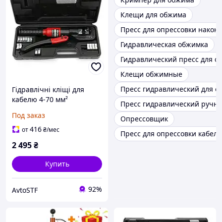
Клещи для обжима
Пресс для опрессовки након
Гидравлическая обжимка
Гидравлический пресс для о
Клещи обжимные
Пресс гидравлический для о
Гідравлічні кліщі для
кабелю 4-70 мм²
Пресс гидравлический ручн
Kraft&Dele KD1034
Под заказ
Опрессовщик
416
от
₴
/мес
Пресс для опрессовки кабел
2 495
₴
Купить
92%
AvtoSTF