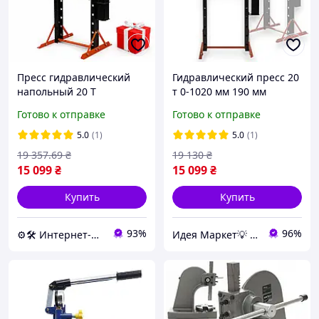
Пресс гидравлический
Гидравлический пресс 20
напольный 20 Т
т 0-1020 мм 190 мм
Kraft&Dele KD318 пресс
Kraft&Dele KD318
Готово к отправке
Готово к отправке
гидравлический
гидропресс ручной пресс
на гидравлике
5.0
(1)
5.0
(1)
19 357
.69
₴
19 130
₴
15 099
₴
15 099
₴
Купить
Купить
93%
96%
⚙️🛠 Интернет-магазин ALORA
Идея Маркет💡 Интернет-магазин полезных идей