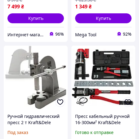
7 499
₴
1 349
₴
Купить
Купить
96%
92%
Интернет-магазин kilowat.in.ua
Mega Tool
Ручной гидравлический
Пресс кабельный ручной
пресс 2 т Kraft&Dele
16-300мм² Kraft&Dele
KD10343 гидравлические
KD10340 /Svart/ -stunning-
Под заказ
Готово к отправке
прессы прессовальный
products-for-life-