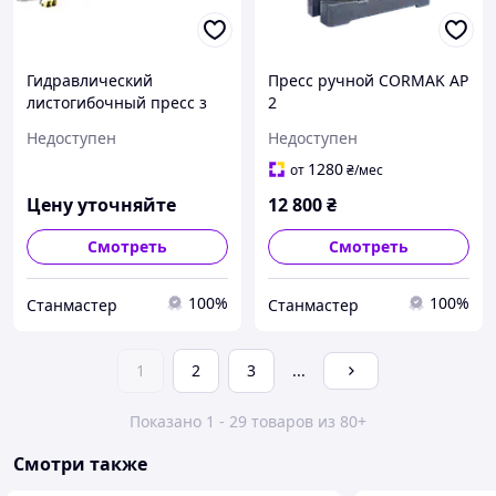
Гидравлический
Пресс ручной CORMAK AP
листогибочный пресс з
2
ЧПУ 6000x325 Cormak
Недоступен
Недоступен
1280
от
₴
/мес
Цену уточняйте
12 800
₴
Смотреть
Смотреть
100%
100%
Станмастер
Станмастер
1
2
3
...
Показано 1 - 29 товаров из 80+
Смотри также