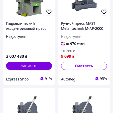
Гидравлический
Ручной пресс MAST
эксцентриковый пресс
Metalltechnik M-AP-2000
CECP 100 С-образный 100
Недоступен
Недоступен
тонн мощность 75 кВт
размеры 2300x1600x2600
970
от
₴
/мес
мм (
10 260
₴
3 007 480
₴
9 699
₴
Написать
Смотреть
91%
95%
Express Shop
AutoReg