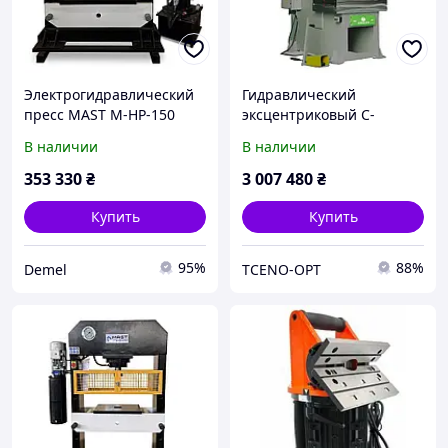
Электрогидравлический
Гидравлический
пресс MAST M-HP-150
эксцентриковый С-
образный пресс CECP 100
В наличии
В наличии
353 330
₴
3 007 480
₴
Купить
Купить
95%
88%
Demel
TCENO-OPT