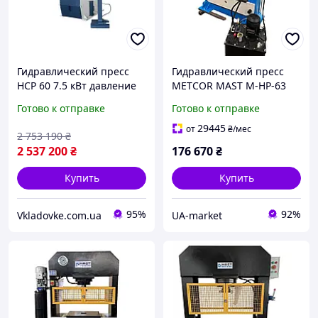
Гидравлический пресс
Гидравлический пресс
HCP 60 7.5 кВт давление
METCOR MAST M-HP-63
236 Бар размер стола
(M-HP-63), максимальное
Готово к отправке
Готово к отправке
500×750 мм вес 4000 кг
давление 63 т,
компактные размеры
29445
от
₴
/мес
2 753 190
₴
2 537 200
₴
176 670
₴
Купить
Купить
95%
92%
Vkladovke.com.ua
UA-market