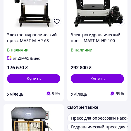
Электрогидравлический
Электрогидравлический
пресс MAST M-HP-63
пресс MAST M-HP-100
В наличии
В наличии
29445
от
₴
/мес
176 670
₴
292 800
₴
Купить
Купить
99%
99%
Умілець
Умілець
Смотри также
Пресс для опрессовки након
Гидравлический пресс для о