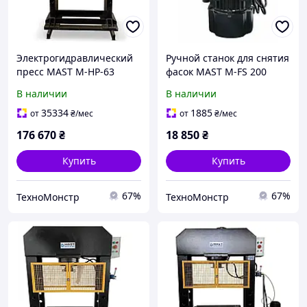
Электрогидравлический
Ручной станок для снятия
пресс MAST M-HP-63
фасок MAST M-FS 200
В наличии
В наличии
35334
1885
от
₴
/мес
от
₴
/мес
176 670
₴
18 850
₴
Купить
Купить
67%
67%
ТехноМонстр
ТехноМонстр