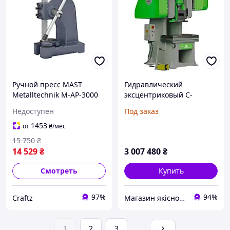
Ручной пресс MAST
Гидравлический
Metalltechnik M-AP-3000
эксцентриковый С-
образный пресс CECP 100
Недоступен
Под заказ
1453
от
₴
/мес
15 750
₴
14 529
₴
3 007 480
₴
Смотреть
Купить
97%
94%
Craftz
Магазин якісного інструменту Tools Shop 24/7
1
2
3
...