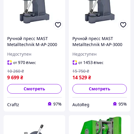
Ручной пресс MAST
Ручной пресс MAST
Metalltechnik M-AP-2000
Metalltechnik M-AP-3000
Недоступен
Недоступен
970
1453
от
₴
/мес
от
₴
/мес
10 260
₴
15 750
₴
9 699
₴
14 529
₴
Смотреть
Смотреть
97%
95%
Craftz
AutoReg