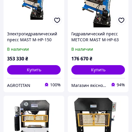
Электрогидравлический
Гидравлический пресс
пресс MAST M-HP-150
METCOR MAST M-HP-63
В наличии
В наличии
353 330
₴
176 670
₴
Купить
Купить
100%
94%
AGROTITAN
Магазин якісного інструменту Tools Shop 24/7