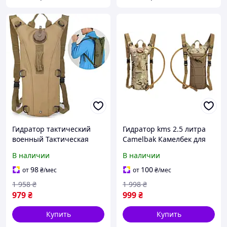
Гидратор тактический
Гидратор kms 2.5 литра
военный Тактическая
Camelbak Камелбек для
питьевая система
воды военный
В наличии
В наличии
рюкзак-гидратор
тактический
флектарн для воды 2.5л
туристический для
98
100
от
₴
/мес
от
₴
/мес
tru
страйкбола и бега tru
1 958
₴
1 998
₴
979
₴
999
₴
Купить
Купить