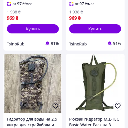
туристическая военная
туристическая военная
97
97
от
₴
/мес
от
₴
/мес
zin
zin
1 938
₴
1 938
₴
969
₴
969
₴
Купить
Купить
91%
91%
TsinoRub
TsinoRub
Гидратор для воды на 2.5
Рюкзак гидратор MIL-TEC
литра для страйкбола и
Basic Water Pack на 3