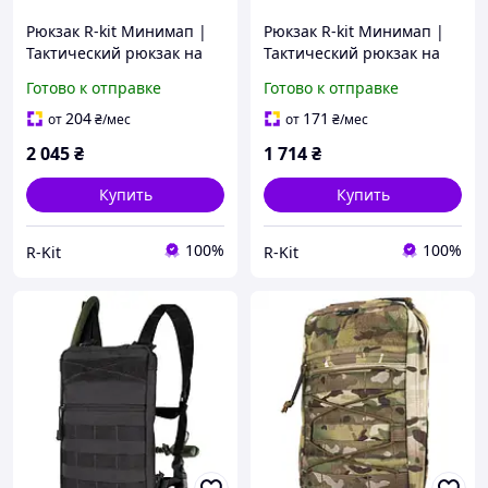
Рюкзак R-kit Минимап |
Рюкзак R-kit Минимап |
Тактический рюкзак на
Тактический рюкзак на
бронежилет | Assault
бронежилет | Assault
Готово к отправке
Готово к отправке
Pack | Multicam
Pack | Coyote
204
171
от
₴
/мес
от
₴
/мес
2 045
₴
1 714
₴
Купить
Купить
100%
100%
R-Kit
R-Kit