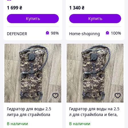
системой
1 699
₴
1 340
₴
Купить
Купить
98%
100%
DEFENDER
Home-shopinng
Гидратор для воды 2.5
Гидратор для воды на 2.5
литра для страйкбола
л для страйкбола и бега,
бега, Питьевая система
Питьевая система
В наличии
В наличии
Camelbak Камелбек
Camelbak Камелбек