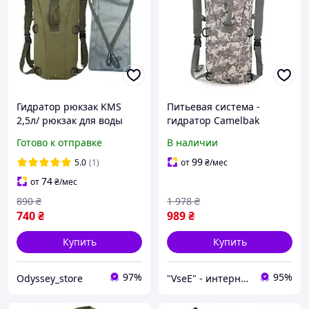
Гидратор рюкзак KMS
Питьевая система -
2,5л/ рюкзак для воды
гидратор Camelbak
Камелбек 2.5 литра для
Готово к отправке
В наличии
страйкбола
туристический военный
99
5.0
(1)
от
₴
/мес
армейский для ЗСУ
74
от
₴
/мес
890
₴
1 978
₴
740
₴
989
₴
Купить
Купить
97%
95%
Odyssey_store
"VseE" - интернет-магазин тактического военного снаряжения | Собственное производство | туризма