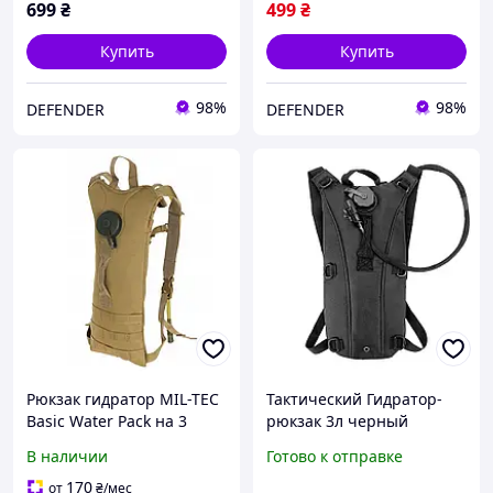
699
₴
499
₴
Купить
Купить
98%
98%
DEFENDER
DEFENDER
Рюкзак гидратор MIL-TEC
Тактический Гидратор-
Basic Water Pack на 3
рюкзак 3л черный
литра с MOLLE/
Питьевая система
В наличии
Готово к отправке
Тактический гидратор
военная всу
рюкзак с питьевой
170
от
₴
/мес