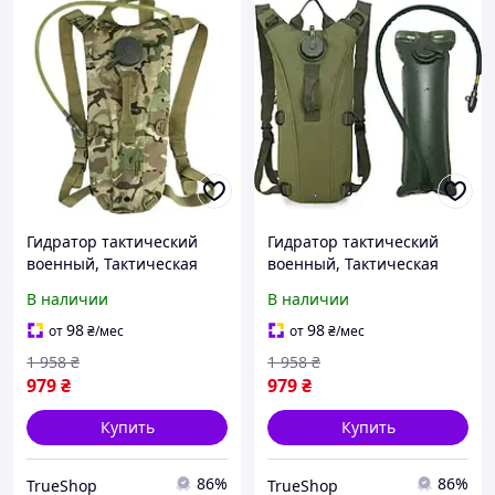
Гидратор тактический
Гидратор тактический
военный, Тактическая
военный, Тактическая
питьевая система
питьевая система
В наличии
В наличии
рюкзак-гидратор
рюкзак-гидратор
флектарн для воды 2.5л
флектарн для воды 2.5л
98
98
от
₴
/мес
от
₴
/мес
tru
tru
1 958
₴
1 958
₴
979
₴
979
₴
Купить
Купить
86%
86%
TrueShop
TrueShop