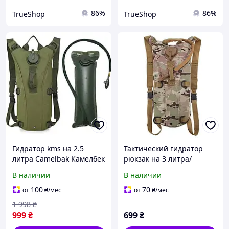
86%
86%
TrueShop
TrueShop
Гидратор kms на 2.5
Тактический гидратор
литра Camelbak Камелбек
рюкзак на 3 литра/
военный тактический
Походная питьевая
В наличии
В наличии
туристический для
система для военных/
страйкбола и бега цвет
Армейский гидратор
100
70
от
₴
/мес
от
₴
/мес
tru
мультикам
1 998
₴
999
₴
699
₴