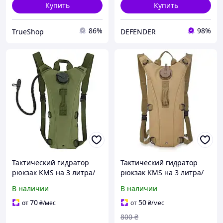
Купить
Купить
86%
98%
TrueShop
DEFENDER
Тактический гидратор
Тактический гидратор
рюкзак KMS на 3 литра/
рюкзак KMS на 3 литра/
Военный гидратор
Походная питьевая
В наличии
В наличии
рюкзак с питьевой
система для военных/
системой/ Оливковая
Армейский гидратор
70
50
от
₴
/мес
от
₴
/мес
система
Койот
800
₴