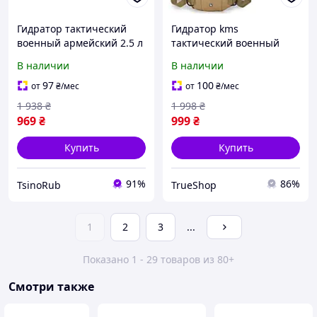
Гидратор тактический
Гидратор kms
военный армейский 2.5 л
тактический военный
для воды, рюкзак
Camelbak Камелбек
В наличии
В наличии
гидратор мультикам
туристический питьевая
питьевая система
система фректарн для
97
100
от
₴
/мес
от
₴
/мес
фректарн zin
страйкбола tru
1 938
₴
1 998
₴
969
₴
999
₴
Купить
Купить
91%
86%
TsinoRub
TrueShop
1
2
3
...
Показано 1 - 29 товаров из 80+
Смотри также