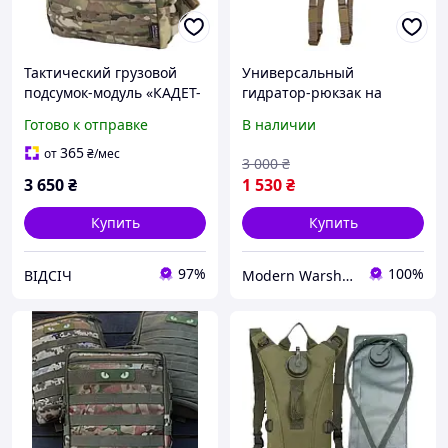
Тактический грузовой
Универсальный
подсумок-модуль «КАДЕТ-
гидратор-рюкзак на
М» SOF Multicam (АТАКА)
бронежилет мультикам
Готово к отправке
В наличии
армейский утилитарный
подсумок MOLLE для
365
от
₴
/мес
3 000
₴
снаряжения
3 650
₴
1 530
₴
Купить
Купить
97%
100%
ВІДСІЧ
Modern Warshop