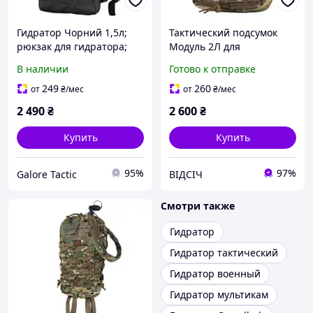
Гидратор Чорний 1,5л;
Тактический подсумок
рюкзак для гидратора;
Модуль 2Л для
гидратор на бронежилет,
дополнительных вещей в
В наличии
Готово к отправке
гидратор на плитоноску
цвете MULTICAM
249
260
от
₴
/мес
от
₴
/мес
2 490
₴
2 600
₴
Купить
Купить
95%
97%
Galore Tactic
ВІДСІЧ
Смотри также
Гидратор
Гидратор тактический
Гидратор военный
Гидратор мультикам