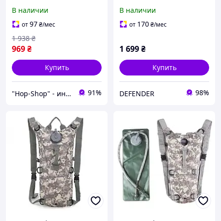
бега, Питьевая система
литра с MOLLE/
В наличии
В наличии
Camelbak Камелбек
Тактический гидратор
туристическая военная
рюкзак с питьевой
97
170
от
₴
/мес
от
₴
/мес
системой
1 938
₴
969
₴
1 699
₴
Купить
Купить
91%
98%
"Hop-Shop" - интернет-магазин тактического военного снаряжения | Собственное производство | туризма
DEFENDER