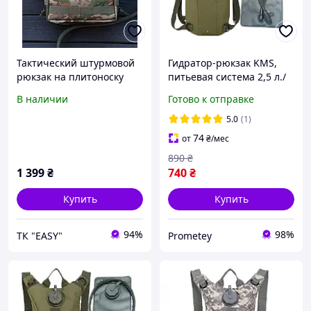
Тактический штурмовой
Гидратор-рюкзак KMS,
рюкзак на плитоноску
питьевая система 2,5 л./
под гидратор.
рюкзак для воды
В наличии
Готово к отправке
5.0
(1)
74
от
₴
/мес
890
₴
1 399
₴
740
₴
Купить
Купить
94%
98%
ТК "EASY"
Prometey