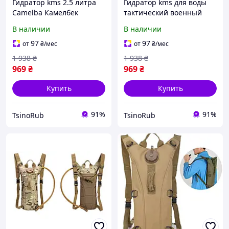
Гидратор kms 2.5 литра
Гидратор kms для воды
Camelba Камелбек
тактический военный
военный тактический,
Camelbak Камелбек,
В наличии
В наличии
питьевая система
питьевая система для
туристическая для
бега страйкбола пиксель
97
97
от
₴
/мес
от
₴
/мес
страйкбола zin
zin
1 938
₴
1 938
₴
969
₴
969
₴
Купить
Купить
91%
91%
TsinoRub
TsinoRub