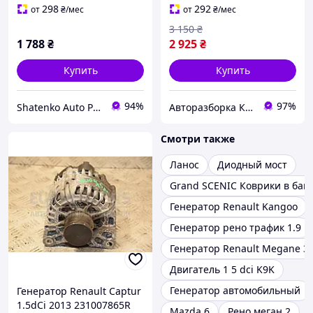
298
292
от
₴
/мес
от
₴
/мес
3 150
₴
1 788
₴
2 925
₴
Купить
Купить
94%
97%
Shatenko Auto Parts
Авторазборка Киев б/у автозапчасти
Смотри также
Ланос
Диодный мост
Grand SCENIC Коврики в баг
Генератор Renault Kangoo
Генератор рено трафик 1.9
Генератор Renault Megane 3
Двигатель 1 5 dci K9K
Генератор автомобильный
Генератор Renault Captur
1.5dCi 2013 231007865R
Mazda 6
Рено меган 2