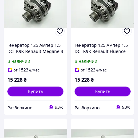
Генератор 125 Ампер 1.5
Генератор 125 Ампер 1.5
DCI K9K Renault Megane 3
DCI K9K Renault Fluence
Рено Меган 3 (2009-2016)
Рено Флюенс (2009-2016)
В наличии
В наличии
Оригинал 231002949R
Оригинал 231002949R
1523
1523
от
₴
/мес
от
₴
/мес
15 228
₴
15 228
₴
Купить
Купить
93%
93%
Разборкино
Разборкино