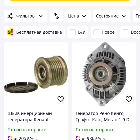
Фильтры
Цена
Состояние
Т
Бесплатная доставка
Б/У
Новое
Вос
Шкив инерционный
Генератор Рено Кенго,
генератора Renault
Трафік, Кліо, Меган 1.9 D
Laguna, Megane, Scenic
75 А новий
Готово к отправке
Готово к отправке
205
986
от
₴
/мес
от
₴
/мес