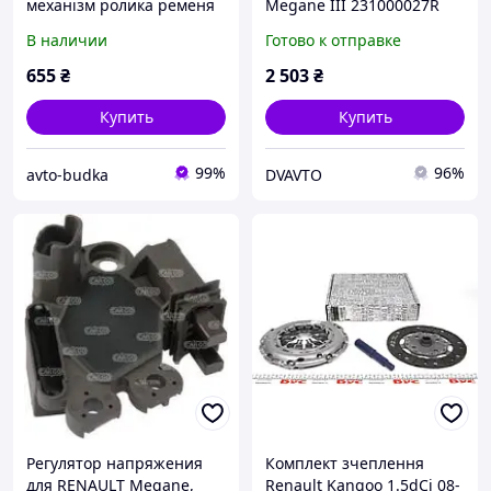
механізм ролика ременя
Megane III 231000027R
генератора (+ AC) Рено
В наличии
Готово к отправке
Логан 1.4+1.6 Renault
(Оригінал)8200104754
655
₴
2 503
₴
Купить
Купить
99%
96%
avto-budka
DVAVTO
Регулятор напряжения
Комплект зчеплення
для RENAULT Megane,
Renault Kangoo 1.5dCi 08-