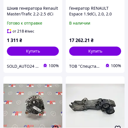
Шкив генератора Renault
Генератор RENAULT
Master/Trafic 2.2-2.5 dCi
Espace 1.9dCi, 2.0, 2.0
01- (7PK) SNR NTN
Turbo, SG15L023,
Готово к отправке
В наличии
GA755.05
SG15L033, SG15L036,
0986082110, 8200225806
218
от
₴
/мес
1 311
₴
17 262
.21
₴
Купить
Купить
100%
100%
SOLD_AUTO24 (Автозапчасти)
ТОВ "Спецстартер Центр"