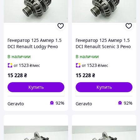
Генератор 125 Ампер 1.5
Генератор 125 Ампер 1.5
DCI Renault Lodgy Рено
DCI Renault Scenic 3 Рено
Лоджи (2013-...) Оригинал
Сценик 3 (2009-2016)
В наличии
В наличии
231002949R
Оригинал 231002949R
1523
1523
от
₴
/мес
от
₴
/мес
15 228
₴
15 228
₴
Купить
Купить
92%
92%
Geravto
Geravto