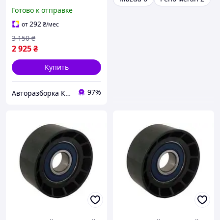
405666
Готово к отправке
292
от
₴
/мес
3 150
₴
2 925
₴
Купить
97%
Авторазборка Киев б/у автозапчасти