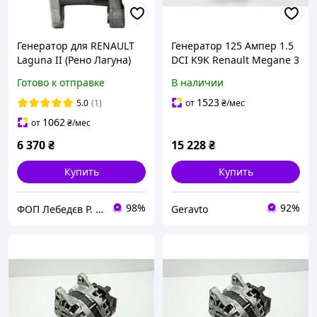
Генератор для RENAULT
Генератор 125 Ампер 1.5
Laguna II (Рено Лагуна)
DCI K9K Renault Megane 3
1.8, 2.0 2001-2007 125A
Рено Меган 3 (2009-2016)
Готово к отправке
В наличии
новый
Оригинал 231002949R
1523
5.0
(1)
от
₴
/мес
1062
от
₴
/мес
6 370
₴
15 228
₴
Купить
Купить
98%
92%
ФОП Лебедєв Р. В. Стартери Генератори Комплектуючі.
Geravto