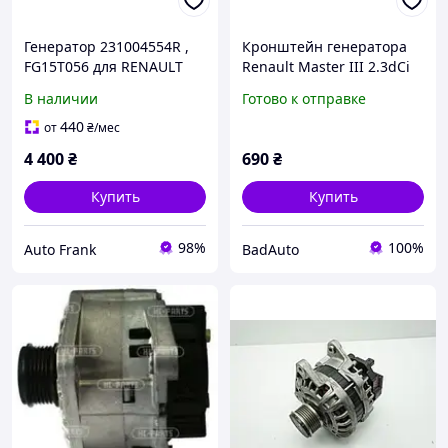
Генератор 231004554R ,
Кронштейн генератора
FG15T056 для RENAULT
Renault Master III 2.3dCi
Scenic III
117103703R
В наличии
Готово к отправке
440
от
₴
/мес
4 400
₴
690
₴
Купить
Купить
98%
100%
Auto Frank
BadAuto