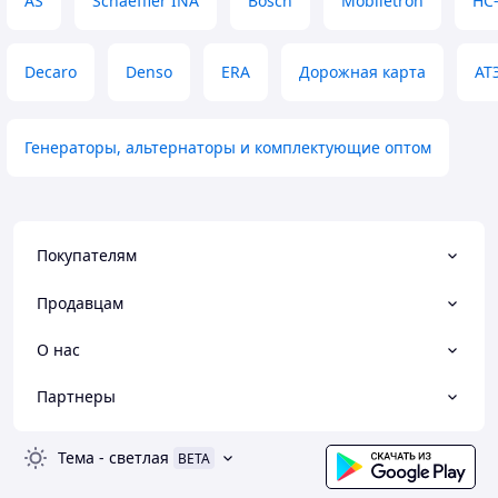
AS
Schaeffler INA
Bosch
Mobiletron
HC
Decaro
Denso
ERA
Дорожная карта
АТ
Генераторы, альтернаторы и комплектующие оптом
Покупателям
Продавцам
О нас
Партнеры
Тема
-
светлая
BETA