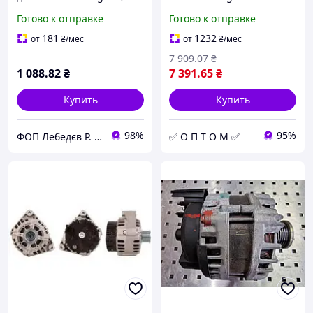
Scénic I 2.0, Laguna, Clio II
RENAULT 302057505R (opt-
Готово к отправке
Готово к отправке
1.9 D 1999-
om)
181
1232
от
₴
/мес
от
₴
/мес
7 909
.07
₴
1 088
.82
₴
7 391
.65
₴
Купить
Купить
98%
95%
ФОП Лебедєв Р. В. Стартери Генератори Комплектуючі.
✅ О П Т О М ✅