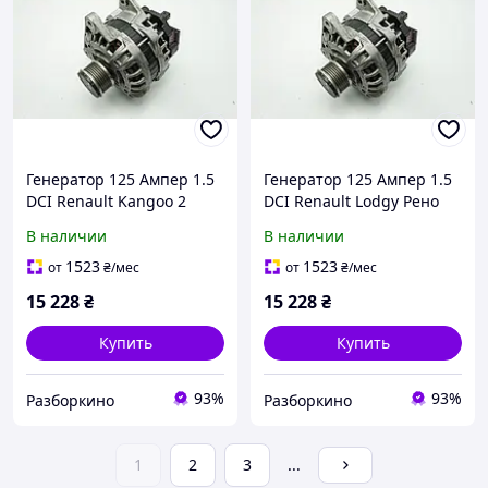
Генератор 125 Ампер 1.5
Генератор 125 Ампер 1.5
DCI Renault Kangoo 2
DCI Renault Lodgy Рено
Рено Кенго 2 (2008-2017)
Лоджи (2013-...) Оригинал
В наличии
В наличии
Оригинал 231002949R
231002949R
1523
1523
от
₴
/мес
от
₴
/мес
15 228
₴
15 228
₴
Купить
Купить
93%
93%
Разборкино
Разборкино
1
2
3
...