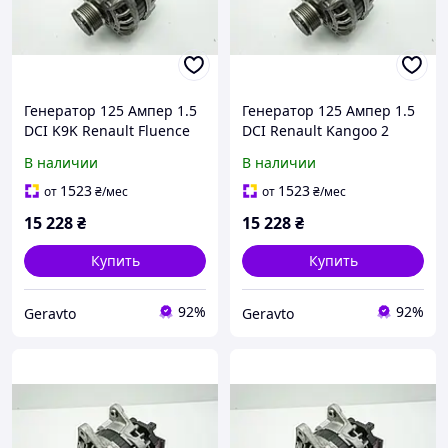
Генератор 125 Ампер 1.5
Генератор 125 Ампер 1.5
DCI K9K Renault Fluence
DCI Renault Kangoo 2
Рено Флюенс (2009-2016)
Рено Кенго 2 (2008-2017)
В наличии
В наличии
Оригинал 231002949R
Оригинал 231002949R
1523
1523
от
₴
/мес
от
₴
/мес
15 228
₴
15 228
₴
Купить
Купить
92%
92%
Geravto
Geravto