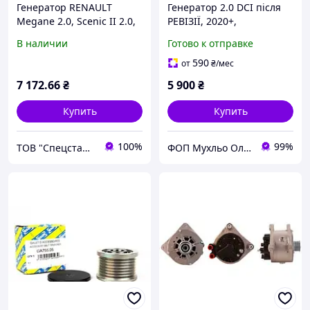
Генератор RENAULT
Генератор 2.0 DCI після
Megane 2.0, Scenic II 2.0,
РЕВІЗІЇ, 2020+,
0124425018, 0124425074,
231002513R, 231001423R
В наличии
Готово к отправке
8200356669, 8200726639,
Рено Трафік 3, Опель
LRA03044, LRA3044
Віваро, Фіат Таленто,
590
от
₴
/мес
Ніссан NV 300
7 172
.66
₴
5 900
₴
Купить
Купить
100%
99%
ТОВ "Спецстартер Центр"
ФОП Мухльо Олег Олександрович