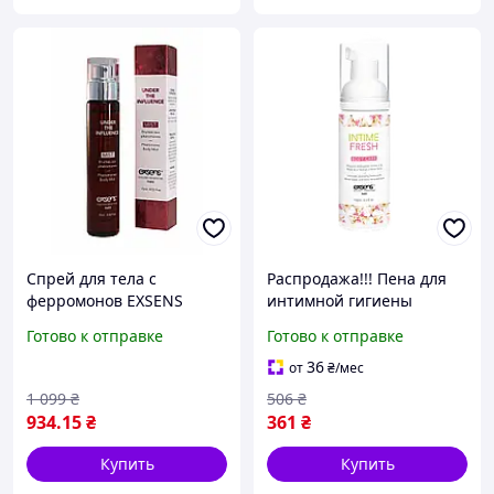
Спрей для тела с
Распродажа!!! Пена для
ферромонов EXSENS
интимной гигиены
Under The Influence 15
EXSENS Intime Fresh
Готово к отправке
Готово к отправке
мл, чтобы быть
150мл (срок 11.2026)
неотразимой
36
от
₴
/мес
1 099
₴
506
₴
934
.15
₴
361
₴
Купить
Купить