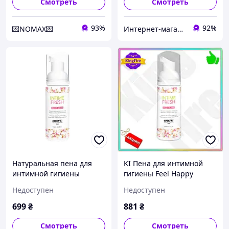
Смотреть
Смотреть
93%
92%
💌NOMAX💌
Интернет-магазин "Просто"
Натуральная пена для
KI Пена для интимной
интимной гигиены
гигиены Feel Happy
EXSENS Intime Fresh, 150
Exsens 150 мл
Недоступен
Недоступен
мл.
натуральная с экстрактом
розы и алоэ вера для же
699
₴
881
₴
FIR41_R
Смотреть
Смотреть