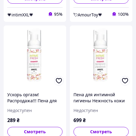
95%
100%
💗intimXXL💗
💘AmourToy💗
Ускорь оргазм!
Пена для интимной
Распродажа!!! Пена для
гигиены Нежность кожи
интимной гигиены
EXSENS Intime Fresh
Недоступен
Недоступен
EXSENS Intime Fresh
150мл аромат Цветущая
150мл (срок 06.2024)
Роза Папайя
289
₴
699
₴
Смотреть
Смотреть