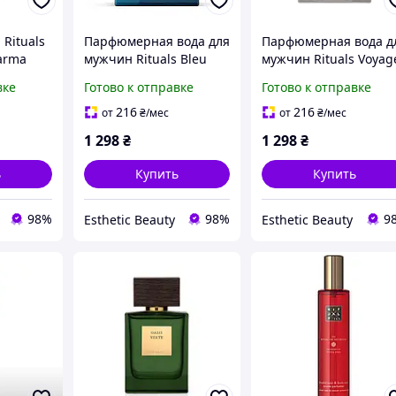
 Rituals
Парфюмерная вода для
Парфюмерная вода д
Karma
мужчин Rituals Bleu
мужчин Rituals Voyag
л
Byzantin EAU DE
d&apos;Ombre EAU D
вке
Готово к отправке
Готово к отправке
PARFUM 15 мл (24740Es)
PARFUM 15 мл (24741E
216
216
от
₴
/мес
от
₴
/мес
1 298
₴
1 298
₴
ь
Купить
Купить
98%
98%
9
Esthetic Beauty
Esthetic Beauty