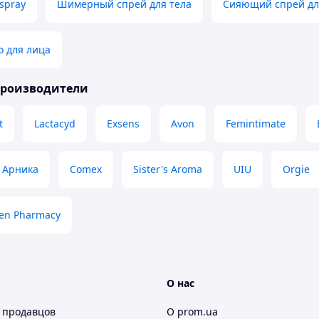
spray
Шимерный спрей для тела
Сияющий спрей дл
о для лица
производители
t
Lactacyd
Exsens
Avon
Femintimate
Арника
Comex
Sister's Aroma
UIU
Orgie
en Pharmacy
О нас
 продавцов
О prom.ua