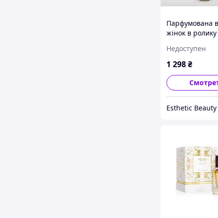
Парфумована в
жінок в ролику 
Intuitia Eau de
Недоступен
15 ml
1 298
₴
Смотре
Esthetic Beauty