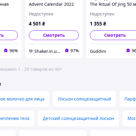
нная
Advent Calendar 2022
The Ritual Of Jing 50 
ин
Адвент календарь
(22684Es)
Недоступен
Недоступен
, Rituals
Rituals
e Eau de
4 501
₴
1 355
₴
ть
Смотреть
Смотреть
96%
97%
9
💚 Shaker.in.ua - Спортивное питание и витамины!
Guddini
оказано 1 - 29 товаров из 40+
е
ое молочко для лица
Лосьон солнцезащитный
Парф
репления тела
Детский солнцезащитный лосьон
Мос