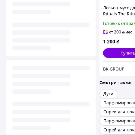
Лосьон-мусс дл
Rituals The Ritu
Sakura 150 мл,
Готово к отпра
Сакура "Kg"
200
от
₴
/мес
1 200
₴
Купит
BK GROUP
Смотри также
Духи
Спреи для тел