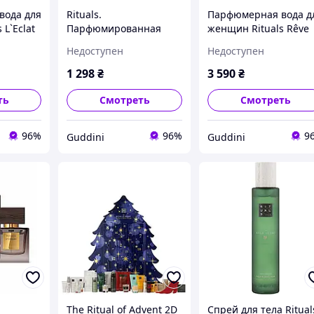
вода для
Rituals.
Парфюмерная вода д
 L`Eclat
Парфюмированная
женщин Rituals Rêve
 50 мл
вода для женщин "
de Hanami EAU DE
Недоступен
Недоступен
Rêve de Hanami" 15 мл.
PARFUM 50 мл
Производство
1 298
₴
3 590
₴
Нидерланды
ть
Смотреть
Смотреть
96%
96%
9
Guddini
Guddini
The Ritual of Advent 2D
Спрей для тела Ritual