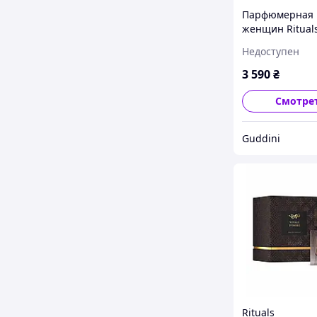
Парфюмерная 
женщин Rituals
EAU DE PARFUM
Недоступен
3 590
₴
Смотре
Guddini
Rituals