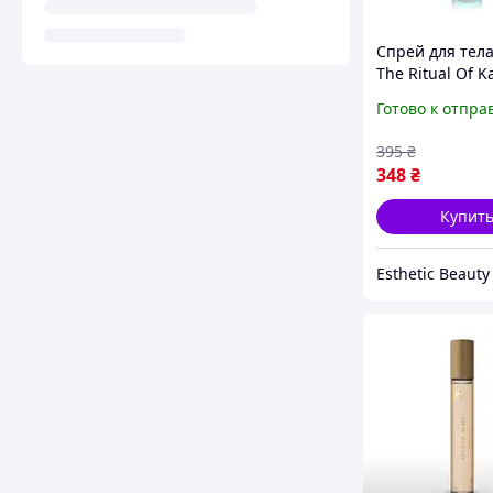
Спрей для тела
The Ritual Of 
Body Mist 20 м
Готово к отпра
395
₴
348
₴
Купит
Esthetic Beauty