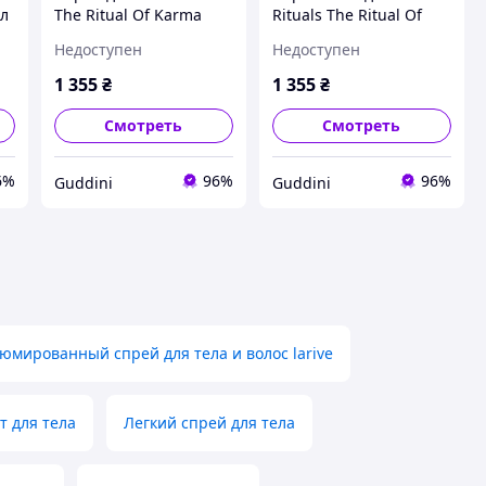
мл
The Ritual Of Karma
Rituals The Ritual Of
Body Mist 50 мл
Mehr Hair & Body Mist
Недоступен
Недоступен
(22682Gu)
50 мл (23024Ab)
1 355
₴
1 355
₴
Смотреть
Смотреть
6%
96%
96%
Guddini
Guddini
юмированный спрей для тела и волос larive
т для тела
Легкий спрей для тела