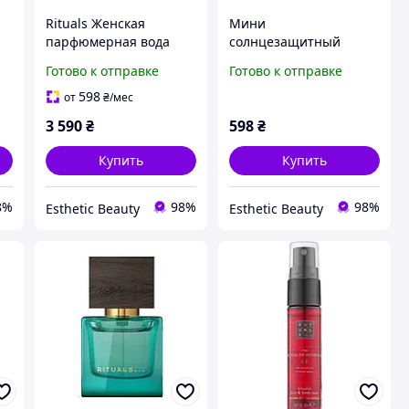
Rituals Женская
Мини
парфюмерная вода
солнцезащитный
50
Rituals Fleurs de
спрей SPF 30 Rituals
Готово к отправке
Готово к отправке
L'Himalaya 50мл
THE RITUAL OF KARMA
50 мл
598
от
₴
/мес
3 590
₴
598
₴
Купить
Купить
8%
98%
98%
Esthetic Beauty
Esthetic Beauty