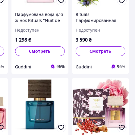
Парфумована вода для
Rituals
жінок Rituals "Nuit de
Парфюмированная
l'Himalaya" Eau de
вода для мужчин
Недоступен
Недоступен
Parfum 15 ml
Rituals Bleu Byzantin
Eau de Parfum, 50 ml
1 298
₴
3 590
₴
Нидерланды
Смотреть
Смотреть
6%
96%
96%
Guddini
Guddini