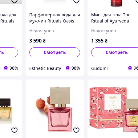
ода для
Парфюмерная вода для
Мист для тела The
Rituals
мужчин Rituals Oasis
Ritual of Ayurveda
 Parfum
Verte Eau De Parfum 50
Rituals, 50 мл
Недоступен
Недоступен
мл (26579Qu)
3 590
₴
1 355
₴
ть
Смотреть
Смотреть
98%
98%
9
Esthetic Beauty
Guddini