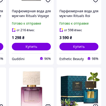
ля
Парфюмерная вода для
Парфюмерная вода для
e
мужчин Rituals Voyage
мужчин Rituals Roi
E
d&apos;Ombre EAU DE
d&apos;Orient EAU DE
Готово к отправке
Готово к отправке
s)
PARFUM 15 мл
PARFUM 50 мл
(24741Qu)
216
598
от
₴
/мес
от
₴
/мес
1 298
₴
3 590
₴
Купить
Купить
8%
96%
98%
Guddini
Esthetic Beauty