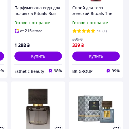
Парфумована вода для
Спрей для тела
чоловіків Rituals Bois
женский Rituals The
15
Royal Eau de Parfum 15
Ritual Of Ayurveda 20
Готово к отправке
Готово к отправке
ml
мл (24697Es)
216
от
₴
/мес
5.0
(1)
395
₴
1 298
₴
339
₴
Купить
Купить
9%
98%
99%
Esthetic Beauty
BK GROUP