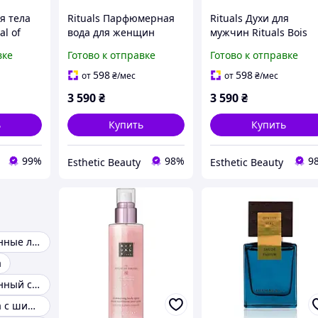
я тела
Rituals Парфюмерная
Rituals Духи для
al of
вода для женщин
мужчин Rituals Bois
 Ритуал
Rituals Ciel Rouge 50 мл
Royal Eau de Parfum, 
вке
Готово к отправке
Готово к отправке
ml
598
598
от
₴
/мес
от
₴
/мес
3 590
₴
3 590
₴
ь
Купить
Купить
99%
98%
9
Esthetic Beauty
Esthetic Beauty
Парфюмированные лосьоны для тела
а
Парфюмированный спрей для волос
Спрей для тела с шиммером