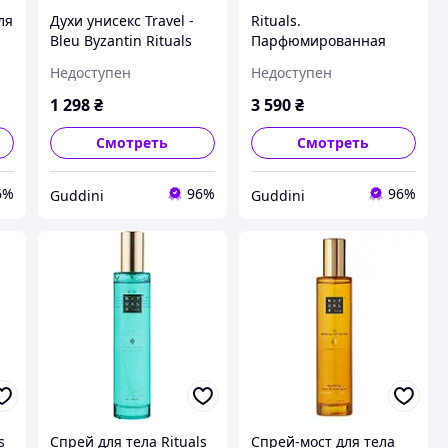
ля
Духи унисекс Travel -
Rituals.
Bleu Byzantin Rituals
Парфюмированная
travel eau de parfum 15
вода для женщин Nuit
Недоступен
Недоступен
ml.
de l Himalaya. 50 мл.
Производство
1 298
₴
3 590
₴
Нидерланды.
Смотреть
Смотреть
6%
96%
96%
Guddini
Guddini
s
Спрей для тела Rituals
Спрей-мост для тела