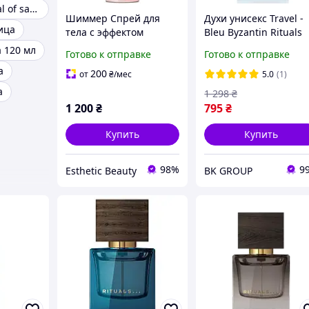
Rituals the ritual of sakura
Шиммер Спрей для
Духи унисекс Travel -
ица
тела с эффектом
Bleu Byzantin Rituals
мерцания Ritual of
travel eau de parfum 
 120 мл
Готово к отправке
Готово к отправке
Sakura Rituals, 150 мл
ml.
а
200
от
₴
/мес
5.0
(1)
а
1 298
₴
1 200
₴
795
₴
Купить
Купить
98%
9
Esthetic Beauty
BK GROUP