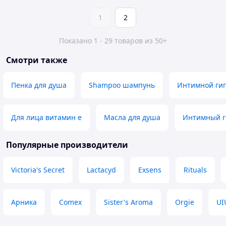
1
2
Показано 1 - 29 товаров из 50+
Смотри также
Пенка для душа
Shampoo шампунь
Интимной ги
Для лица витамин е
Масла для душа
Интимный г
Популярные производители
Victoria's Secret
Lactacyd
Exsens
Rituals
Арника
Comex
Sister's Aroma
Orgie
UI