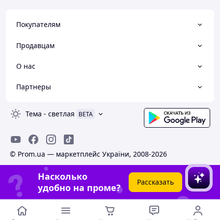
Покупателям
Продавцам
О нас
Партнеры
Тема
-
светлая
BETA
© Prom.ua — маркетплейс України, 2008-2026
Насколько
Рассказать
удобно на проме?