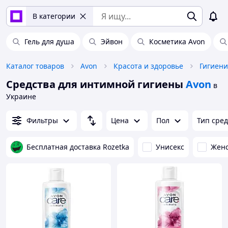
В категории
Гель для душа
Эйвон
Косметика Avon
Каталог товаров
Avon
Красота и здоровье
Гигиени
Средства для интимной гигиены
Avon
в
Украине
Фильтры
Цена
Пол
Тип сред
Бесплатная доставка Rozetka
Унисекс
Жен