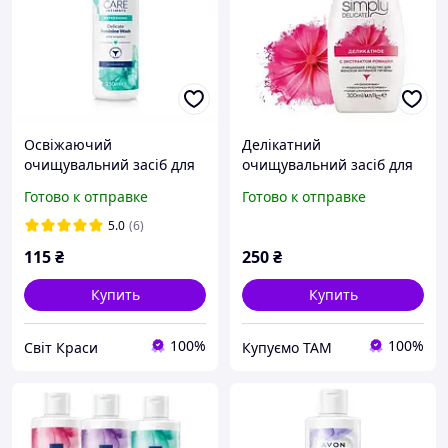
Освіжаючий
Делікатний
очищувальний засіб для
очищувальний засіб для
жіночої інтимної гігієни з
жіночої інтимної гігієни з
Готово к отправке
Готово к отправке
вітаміном E, 250 мл,
екстрактом ромашки
1560552
Activele Avon, 300 мл
5.0
(6)
115
₴
250
₴
Купить
Купить
100%
100%
Світ Краси
Купуємо ТАМ