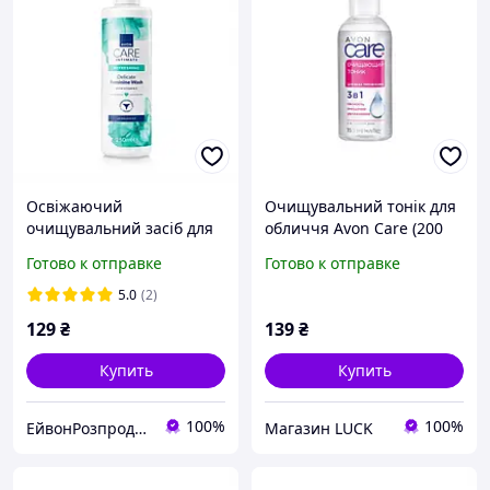
Освіжаючий
Очищувальний тонік для
очищувальний засіб для
обличчя Avon Care (200
жіночої інтимної гігієни з
мл)
Готово к отправке
Готово к отправке
вітаміном E, ейвон 250мл
5.0
(2)
129
₴
139
₴
Купить
Купить
100%
100%
ЕйвонРозпродаж
Магазин LUCK