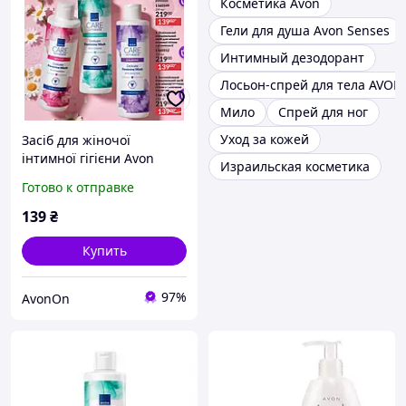
Косметика Avon
Гели для душа Avon Senses
Интимный дезодорант
Лосьон-спрей для тела AVON
Мило
Спрей для ног
Уход за кожей
Засіб для жіночої
інтимної гігієни Avon
Израильская косметика
Готово к отправке
139
₴
Купить
97%
AvonOn