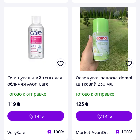
Очищувальний тонік для
Освежувач запаска domol
обличчя Avon Care
квітковий 250 мл.
Освежувач повітря для
Готово к отправке
Готово к отправке
кімнати.
119
₴
125
₴
Купить
Купить
100%
100%
VerySale
Market AvonDianna