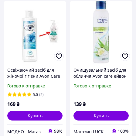
Освіжаючий засіб для
Очищувальний засіб для
жіночої гігієни Avon Care
обличчя Avon care ейвон
Intimate 250 мл з
з алоє та екстрактом
Готово к отправке
Готово к отправке
вітаміном Е
огірка 200 мл
5.0
(2)
169
₴
139
₴
Купить
Купить
98%
100%
МОДНО - Магазин детской и женской одежды и обуви
Магазин LUCK