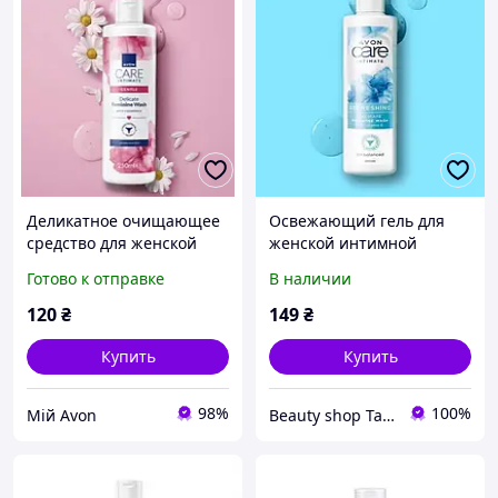
Деликатное очищающее
Освежающий гель для
средство для женской
женской интимной
интимной гигиены с
гигиены с алоэ вера Avon
Готово к отправке
В наличии
экстрактом ромашки, 250
Simply Delicate
мл
120
₴
149
₴
Купить
Купить
98%
100%
Мій Avon
Beauty shop Tanja