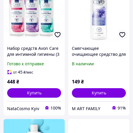
Набор средств Avon Care
Смягчающее
для интимной гигиены (3
очищающее средство для
единицы)
женской интимной
Готово к отправке
В наличии
гигиены без
ароматизатора - Avon
45
от
₴
/мес
Care Intimate 250 мл
448
₴
149
₴
Купить
Купить
100%
91%
NataCosmo Kyiv
M ART FAMILY