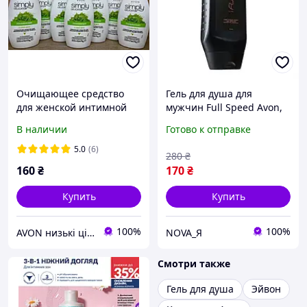
Очищающее средство
Гель для душа для
для женской интимной
мужчин Full Speed Avon,
гигиены с алоэ вера
250 мл
В наличии
Готово к отправке
эйвон (300мл)
5.0
(6)
280
₴
160
₴
170
₴
Купить
Купить
100%
100%
AVON низькі ціни
NOVA_Я
Смотри также
Гель для душа
Эйвон