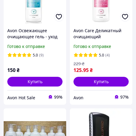
Avon Освежающее
Avon Care Деликатный
очищающее гель - уход
очищающий
для женской гигиены с
средствосред для
Готово к отправке
Готово к отправке
витамином Е, 200 мл
женской интимной
Оновлений
гигиены с экстрактом
5.0
(9)
5.0
(4)
ромашки
229
₴
150
₴
125
.95
₴
Купить
Купить
99%
97%
Avon Hot Sale
Avon