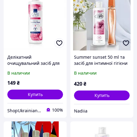
Делікатний
Summer sunset 50 ml та
очищувальний засіб для
засіб для інтимної гігієни
жіночої інтимної гігієни з
, жіночий набір за
В наличии
В наличии
екстрактом ромашки
суперціною
149
₴
420
₴
Купить
Купить
100%
ShopUkrainian123
Nadiia