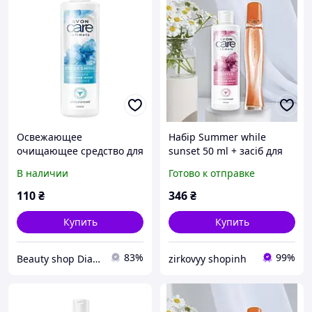
Освежающее
Набір Summer while
очищающее средство для
sunset 50 ml + засіб для
женской интимной
жіночої інтимної гігієни
В наличии
Готово к отправке
гигиены с витамином E
250 мл 1542707
110
₴
346
₴
Купить
Купить
83%
99%
Beauty shop Diana
zirkovyy shopinh