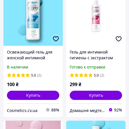
Освежающий гель для
Гель для интимной
женской интимной
гигиены с экстрактом
гигиены с алоэ вера Avon
ромашки Avon [ 250 мл ]
В наличии
Готово к отправке
Simply Delicate
5.0
(2)
5.0
(2)
100
₴
299
₴
Купить
Купить
88%
92%
Cosmetics.cv.ua
Домашня медтехніка та ортопедичні товари