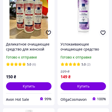
Деликатное очищающее
Успокаивающее
средство для женской
очищающее средство
интимной гигиены с
Avon Care Intimate для
Готово к отправке
Готово к отправке
экстрактом ромашки от
женской интимной
Avon
гигиены. Без
5.0
(6)
5.0
(2)
ароматизаторов 250 мл
229
₴
150
₴
149
₴
Купить
Купить
99%
100%
Avon Hot Sale
OllgaCosmavon