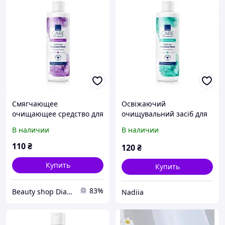
Смягчающее
Освіжаючий
очищающее средство для
очищувальний засіб для
женской интимной
жіночої інтимної гігієни з
В наличии
В наличии
гигиены
вітаміном E
110
₴
120
₴
Купить
Купить
83%
Beauty shop Diana
Nadiia