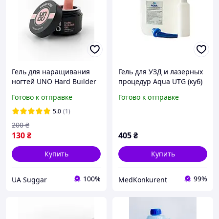
Гель для наращивания
Гель для УЗД и лазерных
ногтей UNO Hard Builder
процедур Aqua UTG (куб)
Gel Sweet Rose 15ml гель
5000 мл
Готово к отправке
Готово к отправке
укрепления и
выравнивания
5.0
(1)
200
₴
130
₴
405
₴
Купить
Купить
100%
99%
UA Suggar
MedKonkurent