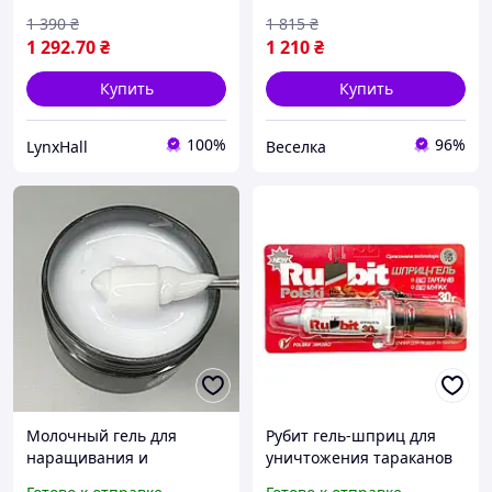
парфюмированным
безопасный SPICY
1 390
₴
1 815
₴
мылом
1 292
.70
₴
1 210
₴
Купить
Купить
100%
96%
LynxHall
Веселка
Молочный гель для
Рубит гель-шприц для
наращивания и
уничтожения тараканов
укрепления ногтей Sweet
и муравьев 30 г