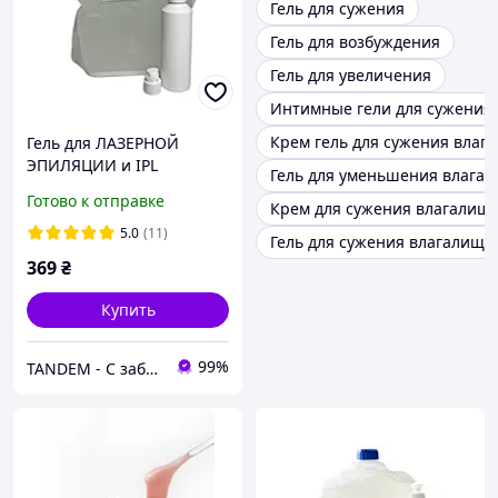
Гель для сужения
Гель для возбуждения
Гель для увеличения
Интимные гели для сужения
Крем гель для сужения влаг
Гель для ЛАЗЕРНОЙ
ЭПИЛЯЦИИ и IPL
Гель для уменьшения влага
процедур EKO LASER
Готово к отправке
Крем для сужения влагалищ
высокой вязкости пакет
standart pack
5.0
(11)
Гель для сужения влагалища
ПРОЗРАЧНЫЙ 5 литров
369
₴
Купить
99%
TANDEM - С заботой о Вас и ваших клиентах