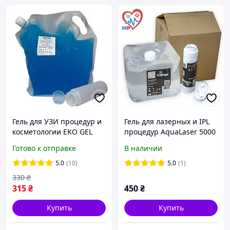
Гель для УЗИ процедур и
Гель для лазерных и IPL
косметологии EKO GEL
процедур AquaLaser 5000
высокой вязкости пакет
гр. (контейнер) (UIQ5000)
Готово к отправке
В наличии
standart pack ГОЛУБОЙ5
л. Украина
5.0
(10)
5.0
(1)
330
₴
315
₴
450
₴
Купить
Купить