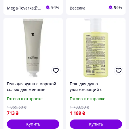
94%
96%
Mega-Tovarka📦💙💛
Веселка
Гель для душа с морской
Гель для душа
солью для женщин
увлажняющий с
увлажняющий
пробиотиками для
Готово к отправке
Готово к отправке
очищающий с маслами
женщин для очищения и
авокадо и макадамии
ухода за кожей 250 мл
1 069
.50
₴
1 783
.50
₴
SPICY
FLAME
713
₴
1 189
₴
Купить
Купить