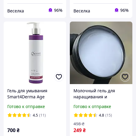
96%
96%
Веселка
Веселка
Гель для умывания
Молочный гель для
Smart4Derma Age
наращивания и
Performance «Активатор
укрепления ногтей ЛЭД
Готово к отправке
Готово к отправке
Энергии» Oxygen
Sweet Nails Classic Gel
Cleanser AHA-PHA-
№07 30г
4.5
(11)
4.8
(15)
ENZYME 250 мл
498
₴
700
₴
249
₴