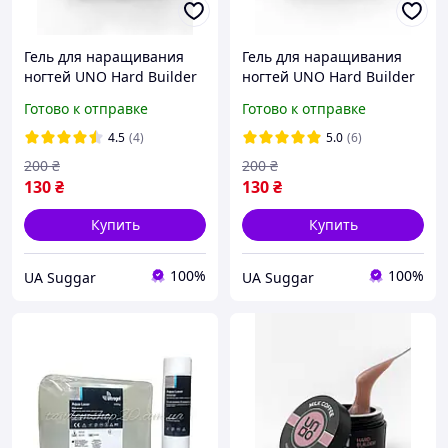
Гель для наращивания
Гель для наращивания
ногтей UNO Hard Builder
ногтей UNO Hard Builder
Gel Baby Doll 15ml гель
Gel White 15ml гель
Готово к отправке
Готово к отправке
укрепления и
укрепления и
выравнивания
выравнивания
4.5
(4)
5.0
(6)
200
₴
200
₴
130
₴
130
₴
Купить
Купить
100%
100%
UA Suggar
UA Suggar