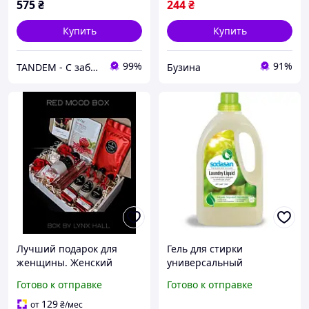
575
₴
244
₴
Италия
Купить
Купить
99%
91%
TANDEM - С заботой о Вас и ваших клиентах
Бузина
Лучший подарок для
Гель для стирки
женщины. Женский
универсальный
подарочный бокс с
органический 1.5 л для
Готово к отправке
Готово к отправке
парфюмом капучино
белого и цветного белья
сиропами гелем для душа
эффективный
129
от
₴
/мес