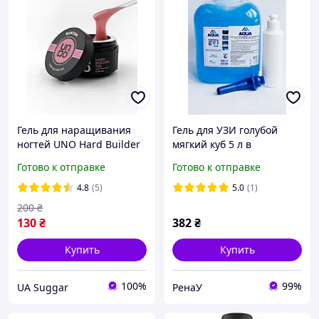
Гель для наращивания
Гель для УЗИ голубой
ногтей UNO Hard Builder
мягкий куб 5 л в
Gel Suntan 15ml гель
комплекте с носиком-
Готово к отправке
Готово к отправке
укрепления и
дозатором и бутылкой
выравнивания
250 мл
4.8
(5)
5.0
(1)
200
₴
130
₴
382
₴
Купить
Купить
100%
99%
UA Suggar
РенаУ