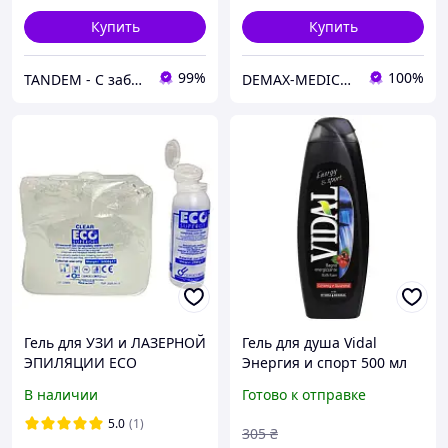
Купить
Купить
99%
100%
TANDEM - С заботой о Вас и ваших клиентах
DEMAX-MEDICARE
Гель для УЗИ и ЛАЗЕРНОЙ
Гель для душа Vidal
ЭПИЛЯЦИИ ECO
Энергия и спорт 500 мл
SUPERGEL CLEAR высокой
8008970011813/800897005
В наличии
Готово к отправке
вязкости пакет standart
5381 pelican
pack ПРОЗРАЧНЫЙ 5
5.0
(1)
305
₴
литров производитель