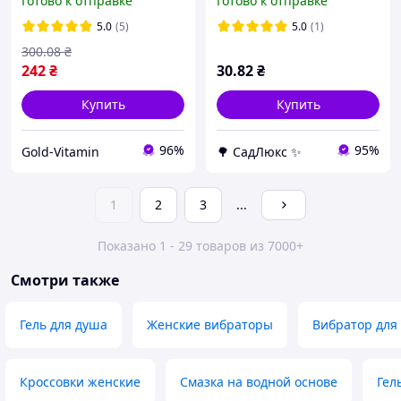
Готово к отправке
Готово к отправке
Nails №07 30г
5.0
(5)
5.0
(1)
300
.08
₴
242
₴
30
.82
₴
Купить
Купить
96%
95%
Gold-Vitamin
🌳 СадЛюкс ✨
1
2
3
...
Показано 1 - 29 товаров из 7000+
Смотри также
Гель для душа
Женские вибраторы
Вибратор для
Кроссовки женские
Смазка на водной основе
Гел