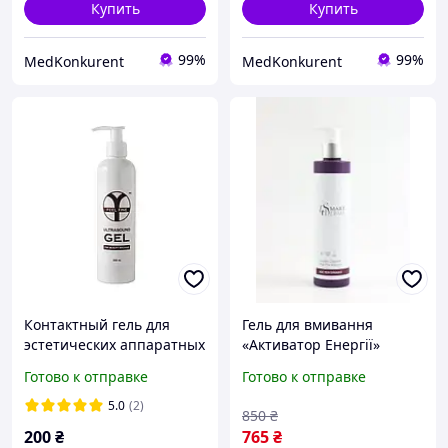
Купить
Купить
99%
99%
MedKonkurent
MedKonkurent
Контактный гель для
Гель для вмивання
эстетических аппаратных
«Активатор Енергії»
процедур (лицо и тело)
Smart4Derma 250мл
Готово к отправке
Готово к отправке
Ultrasound Gel FEEL FINE
250 мл
5.0
(2)
850
₴
200
₴
765
₴