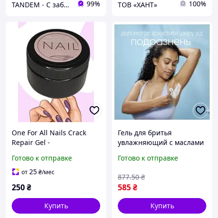
99%
100%
TANDEM - С заботой о Вас и ваших клиентах
ТОВ «ХАНТ»
One For All Nails Crack
Гель для бритья
Repair Gel -
увлажняющий с маслами
моделирующий гель для
авокадо и алоэ для
Готово к отправке
Готово к отправке
ремонта и укрепления
женщин с защитой от
ногтей (100 г)
порезов BROWN
25
от
₴
/мес
877
.50
₴
250
₴
585
₴
Купить
Купить