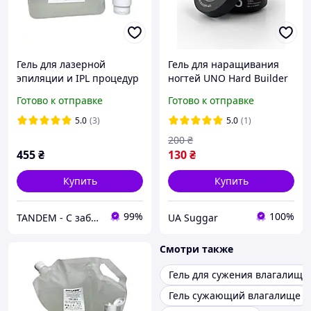
Гель для лазерной
Гель для наращивания
эпиляции и IPL процедур
ногтей UNO Hard Builder
AQUA LASER высокой
Gel Milk Coffee 15ml гель
Готово к отправке
Готово к отправке
вязкости ПРОЗРАЧНЫЙ 5
укрепления и
л. для УЗИ Венгрия
выравнивания
5.0
(3)
5.0
(1)
200
₴
455
₴
130
₴
Купить
Купить
99%
100%
TANDEM - С заботой о Вас и ваших клиентах
UA Suggar
Смотри также
Гель для сужения влагалища
Гель сужающий влагалище