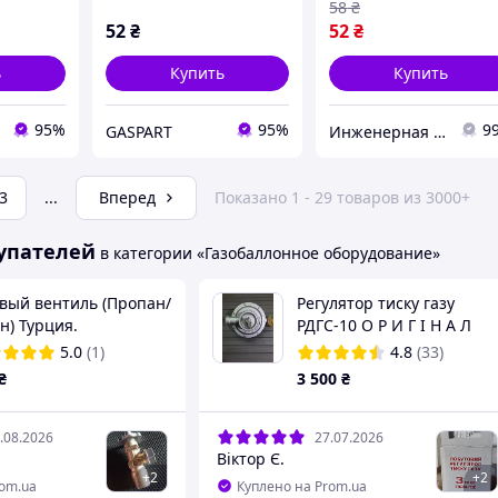
наружная резьба х М
58
₴
х 1.25 шаг резьбы
52
₴
52
₴
ь
Купить
Купить
95%
95%
9
GASPART
Инженерная и бытовая сантехника компании PARTNЁR
3
...
Вперед
Показано 1 - 29 товаров из 3000+
упателей
в категории «Газобаллонное оборудование»
овый вентиль (Пропан/
Регулятор тиску газу
н) Турция.
РДГС-10 О Р И Г І Н А Л
виробництво Україна
5.0
(1)
4.8
(33)
мЛуцьк ( три роки
₴
3 500
₴
гарантії)
.08.2026
27.07.2026
Віктор Є.
+
2
+
2
rom.ua
Куплено на Prom.ua