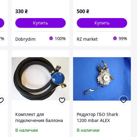
330
₴
500
₴
Купить
Купить
7%
100%
99%
Dobrydim
RZ market
Комплект для
Редуктор ГБО Shark
подключения баллона
1200 mbar ALEX
г
к плите: Газовый
В наличии
В наличии
редуктор для бытовых