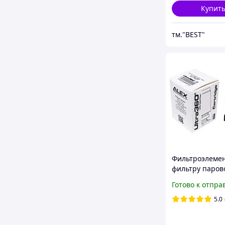
Купит
тм."BEST"
Фильтроэлемен
фильтру паров
с отстойником 
Готово к отпра
(Оригинал)
5.0