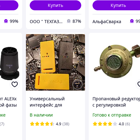
ь
Купить
Купить
99%
87%
9
ООО " ТЕХГАЗ-ХАРЬКОВ "
АльфаСварка
т ALEXк
Универсальный
Пропановый редукто
ой фазы
интерфейс для
с регулировкой
Ultra
диагностики ГБО: STAG,
вке
В наличии
Готово к отправке
LPG Tech, KME, Yota,
Torelli и многие другие
(7)
4.9
(38)
4.0
(6)