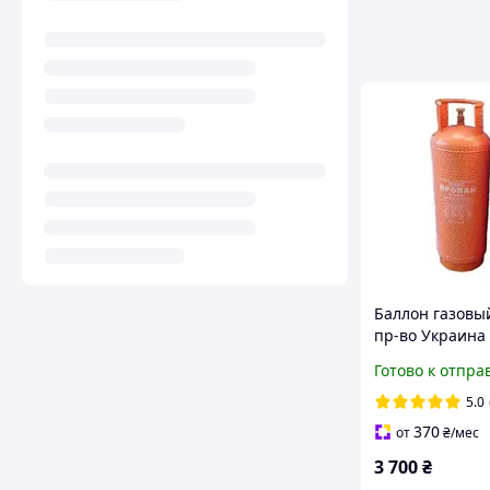
Баллон газовый
пр-во Украина 
безопасным ве
Готово к отпра
толщина метал
мм
5.0
370
от
₴
/мес
3 700
₴