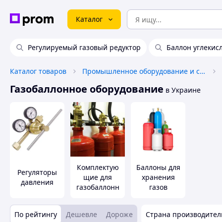
Каталог
Регулируемый газовый редуктор
Баллон углекис
Каталог товаров
Промышленное оборудование и станки
Газобаллонное оборудование
в Украине
Комплектую
Баллоны для
Регуляторы
щие для
хранения
давления
газобаллонн
газов
ого
оборудовани
По рейтингу
Дешевле
Дороже
Страна производител
я