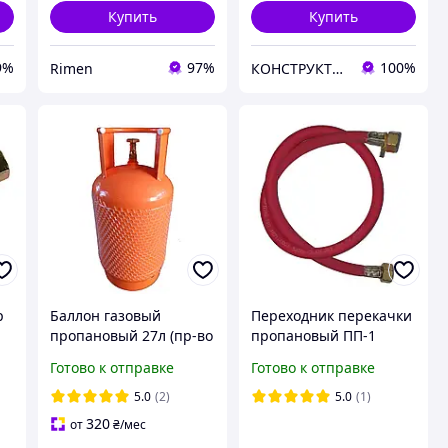
Купить
Купить
9%
97%
100%
Rimen
КОНСТРУКТОР онлайн-магазин
р
Баллон газовый
Переходник перекачки
пропановый 27л (пр-во
пропановый ПП-1
Украина) толщина
Готово к отправке
Готово к отправке
стенки 2.5 мм
5.0
(2)
5.0
(1)
320
от
₴
/мес