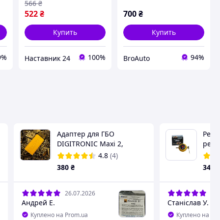
8
баллонов + Газовый
566
₴
Шланг 2 м
522
₴
700
₴
Купить
Купить
9%
100%
94%
Наставник 24
BroAuto
Адаптер для ГБО
Реду
DIGITRONIC Maxi 2,
регу
DIGITRONIC IQ
4.8
(4)
380
₴
340
26.07.2026
23.
Андрей Е.
Станіслав У.
Куплено на Prom.ua
Куплено на Pr