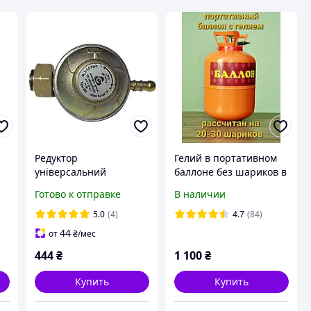
Редуктор
Гелий в портативном
універсальний
баллоне без шариков в
регульований
комплекте . Гелий для
Готово к отправке
В наличии
на
пропановий CAVAGNA
воздушных шаров .
(Італія) Type 692.
Портативный
5.0
(4)
4.7
(84)
баллончик
44
от
₴
/мес
444
₴
1 100
₴
Купить
Купить