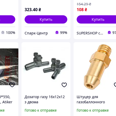
154
.29
₴
323
.40
₴
108
₴
ь
Купить
Купить
100%
99%
9
Спарк-Центр
SUPERSHOP супер цены, супер выбор, супер покупки!
0*550,
Дозатор газу 16х12х12
Штуцер для
 Atiker
з двома
газобаллонного
регулюваннями
оборудования фитин
вке
Готово к отправке
Готово к отправке
для ГБО Valve J.G. М8