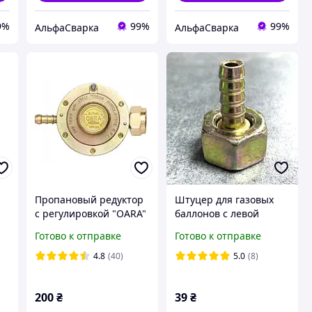
9%
99%
99%
АльфаСварка
АльфаСварка
Пропановый редуктор
Штуцер для газовых
с регулировкой "OARA"
баллонов с левой
(Италия) AR-0016
резьбой под рукав
Готово к отправке
Готово к отправке
шланг 9 мм
4.8
(40)
5.0
(8)
200
₴
39
₴