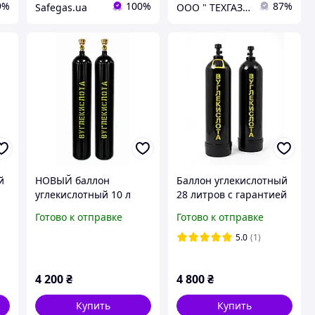
9%
100%
87%
Safegas.ua
ООО " ТЕХГАЗ-ХАРЬКОВ "
й
НОВЫЙ баллон
Баллон углекислотный
углекислотный 10 л
28 литров с гарантией
вентиль ВК-20 G-¾
5 лет
Готово к отправке
Готово к отправке
5.0
(1)
4 200
₴
4 800
₴
Купить
Купить