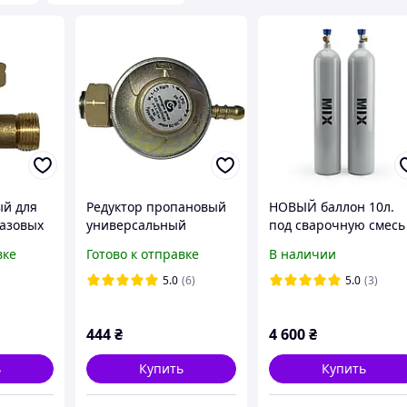
ый для
Редуктор пропановый
НОВЫЙ баллон 10л.
азовых
универсальный
под сварочную смесь
ан бутан
регулируемый тип 692
MIX с сифонной
вке
Готово к отправке
В наличии
CAVAGNA
трубкой (аттестован 
5 лет)
5.0
(6)
5.0
(3)
444
₴
4 600
₴
ь
Купить
Купить