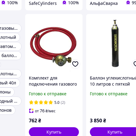
100%
100%
9
SafeCylinders
АльфаСварка
Регулируемый газовый редуктор
слотный
Балон для полуавтомата
Углекислотный баллон 40л
Баллон углекислотный 5л
Комплект для
Баллон углекислотны
вый 40л
подключения газового
10 литров с пяткой
баллона к плите (
(атестован на 5 лет)
ллоны
Готово к отправке
Готово к отправке
регулируемый ) Италия
Баллон кислородный 40 л
5.0
(2)
лонов
76
от
₴
/мес
762
₴
3 850
₴
Купить
Купить