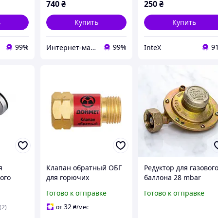
740
₴
250
₴
ь
Купить
Купить
99%
99%
9
Интернет-магазин NOVACAR
InteX
я
Клапан обратный ОБГ
Редуктор для газовог
ого
для горючих
баллона 28 mbar
газов(пропан,
пропан-бутан бытово
Готово к отправке
Готово к отправке
ацетилен) на вход
со штуцером 8-9 мм
резака / горелки
32
(2)
от
₴
/мес
М16х1,5LH