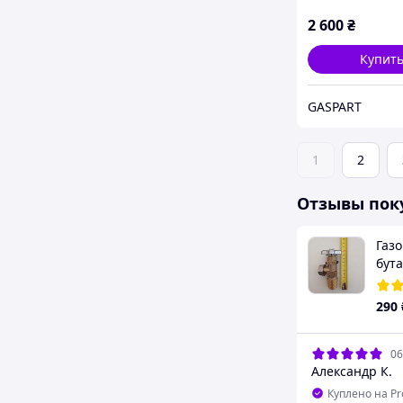
2 600
₴
Купит
GASPART
1
2
Отзывы пок
Газ
бута
290
06
Александр К.
Куплено на P