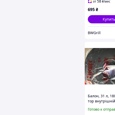
58
от
₴
/мес
695
₴
Купит
BWGrill
Балон, 31 л, 18
тор внутрішній,
Готово к отпра