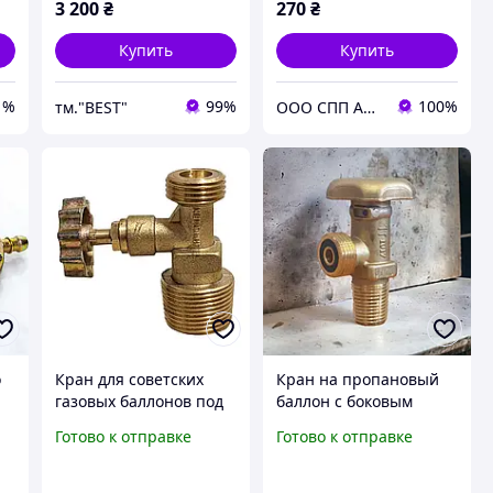
3 200
₴
270
₴
Купить
Купить
1%
99%
100%
тм."BEST"
ООО СПП АВТОГЕН
о
Кран для советских
Кран на пропановый
газовых баллонов под
баллон с боковым
й
горелку 21.8мм,
выходом W19 2 - 21 8
Готово к отправке
Готово к отправке
газовый вентиль
LH, вентиль на
пропановый баллон,
вентиль баллонный