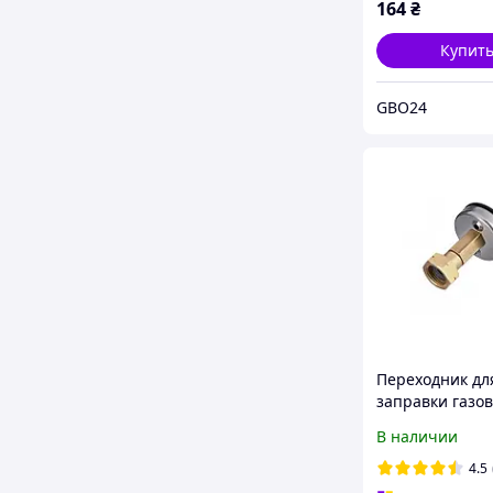
164
₴
Купит
GBO24
Переходник дл
заправки газов
баллона (P01)
В наличии
4.5