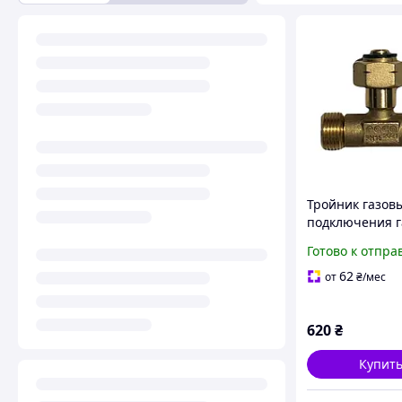
Тройник газов
подключения г
баллонов проп
Готово к отпра
Италия
62
от
₴
/мес
620
₴
Купит