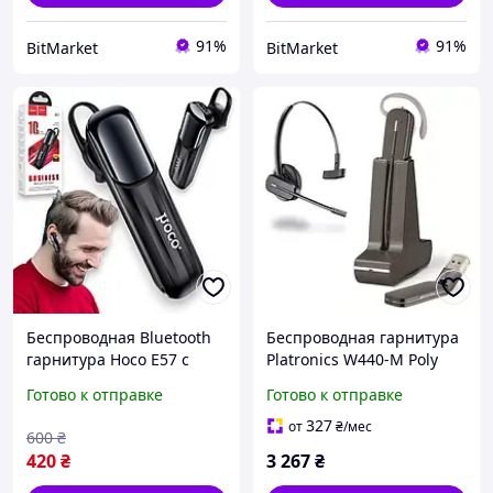
91%
91%
BitMarket
BitMarket
Беспроводная Bluetooth
Беспроводная гарнитура
гарнитура Hoco E57 с
Platronics W440-M Poly
микрофоном, черный
Гарнитура с 3
Готово к отправке
Готово к отправке
вариантами ношения,
микрофоном с
327
от
₴
/мес
600
₴
шумоподавлением
420
₴
3 267
₴