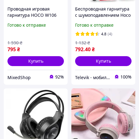
Проводная игровая
Беспроводная гарнитура
гарнитура HOCO W106
с шумоподавлением Hoco
Tiger с микрофоном и
S19 ENC BT5.0 Bluetooth
Готово к отправке
Готово к отправке
оголовьем
гарнитура с микрофоном,
черный
4.8
(4)
1 590
₴
1 132
₴
795
₴
792
.40
₴
Купить
Купить
92%
100%
MixedShop
Televik - мобильные аксессуары и гаджеты