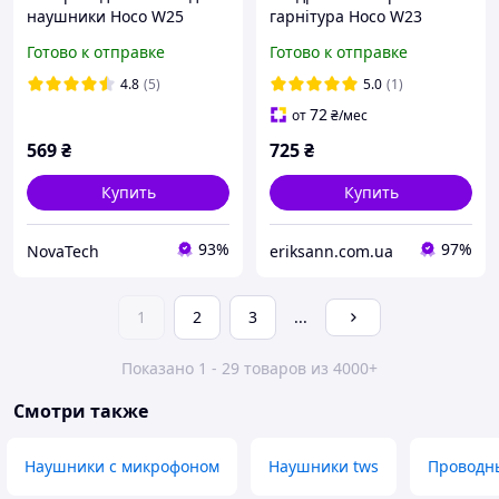
наушники Hoco W25
гарнітура Hoco W23
Bluetooth 5.0 гарнитура
Bluetooth 5.0 з
Готово к отправке
Готово к отправке
для телефона и спорта с
мікрофоном і картою
микрофоном Black
пам'яті
4.8
(5)
5.0
(1)
72
от
₴
/мес
569
₴
725
₴
Купить
Купить
93%
97%
NovaTech
eriksann.com.ua
1
2
3
...
Показано 1 - 29 товаров из 4000+
Смотри также
Наушники с микрофоном
Наушники tws
Проводн