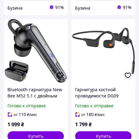
91%
91%
Бузина
Бузина
Bluetooth-гарнитура New
Гарнитура костной
Bee M52 5.1 с двойным
проводимости DG09
микрофоном ENC, до 50 ч
Bluetooth 5.3 с двойным
Готово к отправке
Готово к отправке
работы, кейс 500 мАч,
микрофоном ENC,
весом 8.2 г, чёрная
поворот 270°, до 10 ч
110
180
от
₴
/мес
от
₴
/мес
работы, чёрная
1 099
₴
1 799
₴
Купить
Купить