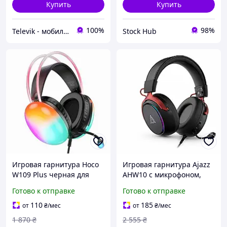
Купить
Купить
100%
98%
Televik - мобильные аксессуары и гаджеты
Stock Hub
Игровая гарнитура Hoco
Игровая гарнитура Ajazz
W109 Plus черная для
AHW10 с микрофоном,
геймеров с 7.1 звуком и
RGB подсветка,
Готово к отправке
Готово к отправке
микрофоном для
шумоподавление,
общения
проводная, для ПК /
110
185
от
₴
/мес
от
₴
/мес
ноутбука /
1 870
₴
2 555
₴
консолей(черные)