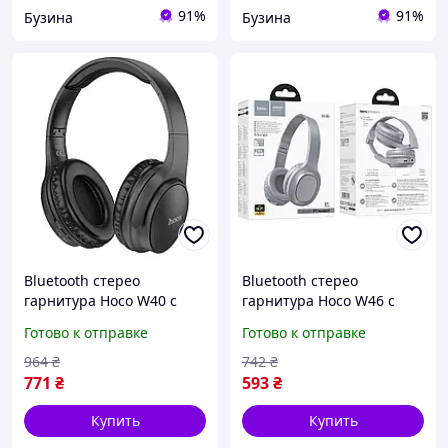
91%
91%
Бузина
Бузина
Bluetooth стерео
Bluetooth стерео
гарнитура Hoco W40 с
гарнитура Hoco W46 с
микрофоном и
амбушюрами и
Готово к отправке
Готово к отправке
амбушюрами из мягкого
микрофоном серая
материала черная sea
buzyna
964
₴
742
₴
771
₴
593
₴
Купить
Купить