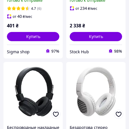
Готово к отправке
Готово к отправке
съемным микрофоном и
подсветкой RGB, игровые
234
4.7
(6)
от
₴
/мес
наушники
40
от
₴
/мес
401
₴
2 338
₴
Купить
Купить
97%
98%
Sigma shop
Stock Hub
Беспроводные накладные
Бездротова стерео