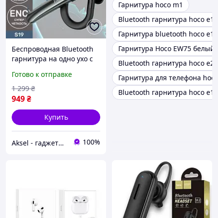
Гарнитура hoco m1
Bluetooth гарнитура hoco e1 
Гарнитура bluetooth hoco e1
Гарнитура Hoco EW75 белый
Беспроводная Bluetooth
гарнитура на одно ухо с
Bluetooth гарнитура hoco e2
микрофоном Hoco S19
Готово к отправке
Гарнитура для телефона hoc
черный
1 299
₴
Bluetooth гарнитура hoco e15
949
₴
Купить
100%
Aksel - гаджети та мобільні аксесуари