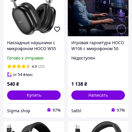
Накладные наушники с
Игровая гарнитура HOCO
микрофоном HOCO W35
W106 с микрофоном 50
Max Joy Bluetooth 5.3/SD-
мм 1.8 м 3.5 мм черная
Готово к отправке
Недоступен
карта/до 90 часов
для геймеров
Черный (26564)
4.9
(25)
54
от
₴
/мес
540
₴
1 138
₴
Купить
Написать
97%
97%
Sigma shop
Sattil