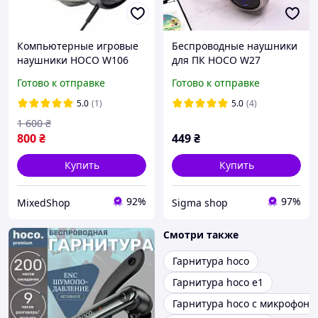
Компьютерные игровые
Беспроводные наушники
наушники HOCO W106
для ПК HOCO W27
Tiger с микрофоном
(Bluetooth 5.0) Grey
Готово к отправке
Готово к отправке
(проводные) черный
5.0
(1)
5.0
(4)
1 600
₴
800
₴
449
₴
Купить
Купить
92%
97%
MixedShop
Sigma shop
Смотри также
Гарнитура hoco
Гарнитура hoco e1
Гарнитура hoco с микрофоно