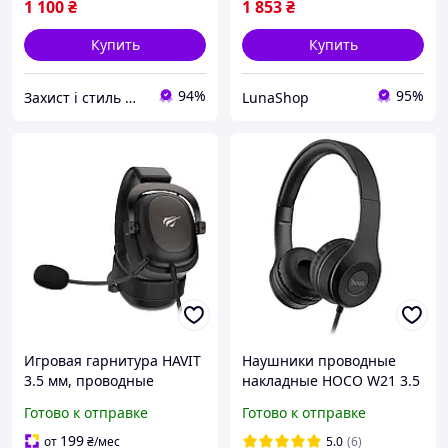
1 100
₴
1 853
₴
Купить
Купить
94%
95%
Захист і стиль — в одному магазині
LunaShop
Игровая гарнитура HAVIT
Наушники проводные
3.5 мм, проводные
накладные HOCO W21 3.5
наушники с 53 мм
мм гарнитура с
Готово к отправке
Готово к отправке
динамиками, объемный
микрофоном Black
звук, съемный микрофон,
199
от
₴
/мес
5.0
(6)