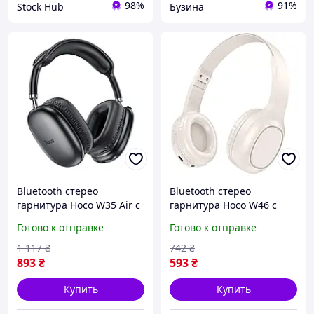
98%
91%
Stock Hub
Бузина
Bluetooth стерео
Bluetooth стерео
гарнитура Hoco W35 Air с
гарнитура Hoco W46 с
микрофоном и складной
микрофоном и
Готово к отправке
Готово к отправке
конструкцией черная
амбушюрами из мягкого
buzyna
материала белая newyork
1 117
₴
742
₴
893
₴
593
₴
Купить
Купить