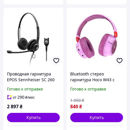
Проводная гарнитура
Bluetooth стерео
EPOS Sennheiser SC 260
гарнитура Hoco W43 с
бинауральная для офиса
регулируемым оголовьем
Готово к отправке
Готово к отправке
с микрофоном и
и микрофоном
ActiveGard
фиолетовая sea
290
от
₴
/мес
1 050
₴
2 897
₴
840
₴
Купить
Купить