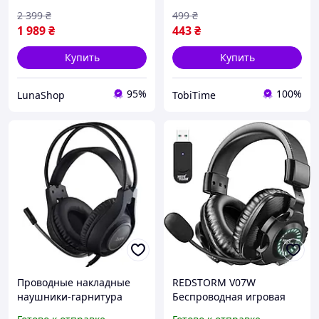
универсальные gaming
2 399
₴
499
₴
headp
1 989
₴
443
₴
Купить
Купить
95%
100%
LunaShop
TobiTime
Проводные накладные
REDSTORM V07W
наушники-гарнитура
Беспроводная игровая
Hoco W106 Tiger (Чёрный)
гарнитура для ПК со