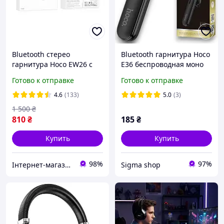
Bluetooth стерео
Bluetooth гарнитура Hoco
гарнитура Hoco EW26 с
E36 беспроводная моно
микрофоном и кейсом
гарнитура для телефона с
Готово к отправке
Готово к отправке
белая pelican
микрофоном, черная
4.6
(133)
5.0
(3)
1 500
₴
810
₴
185
₴
Купить
Купить
98%
97%
Інтернет-магазин Smart Room
Sigma shop