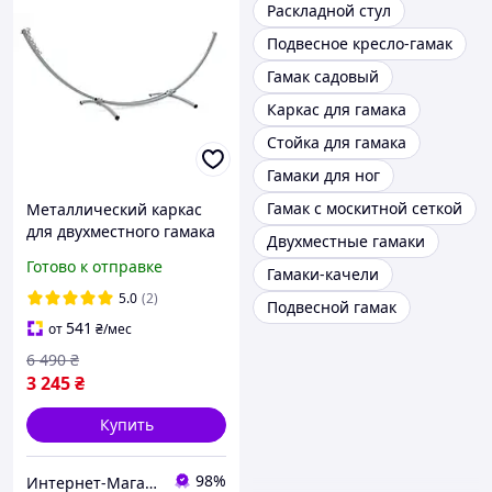
Раскладной стул
Подвесное кресло-гамак
Гамак садовый
Каркас для гамака
Стойка для гамака
Гамаки для ног
Гамак с москитной сеткой
Металлический каркас
для двухместного гамака
Двухместные гамаки
WCG металлическая
Готово к отправке
Гамаки-качели
стойка с креплением
гамака для сада Серый
5.0
(2)
Подвесной гамак
541
от
₴
/мес
6 490
₴
3 245
₴
Купить
98%
Интернет-Магазин "Shopik"