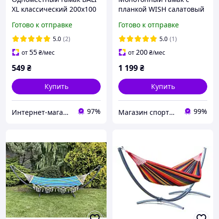
XL классический 200х100
планкой WISH салатовый
WCG
двухместный XXL 200х150
Готово к отправке
Готово к отправке
WCG Planetsport
5.0
(2)
5.0
(1)
55
200
от
₴
/мес
от
₴
/мес
549
₴
1 199
₴
Купить
Купить
97%
99%
Интернет-магазин "TRENAZHERY"
Магазин спортивных товаров "PLANETSPORT"