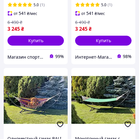
дома и дачи Серый
двухместный гамак для
5.0
(1)
5.0
(1)
дома Черный
541
541
от
₴
/мес
от
₴
/мес
6 490
₴
6 490
₴
3 245
₴
3 245
₴
Купить
Купить
99%
98%
Магазин спортивных товаров "PLANETSPORT"
Интернет-Магазин "Shopik"
Одноместный гамак BALI
Монотонный гамак с