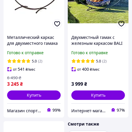
Металлический каркас
Двухместный гамак с
для двухместного гамака
железным каркасом BALI
WCG стальная стойка на
XXL 200x150 см синего
Готово к отправке
Готово к отправке
двухместный гамак для
цвета
дома Коричневый
5.0
(2)
5.0
(2)
541
400
от
₴
/мес
от
₴
/мес
6 490
₴
3 245
₴
3 999
₴
Купить
Купить
99%
97%
Магазин спортивных товаров "PLANETSPORT"
Интернет-магазин "Астрокомфорт"
Смотри также