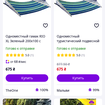
Одноместный гамак RIO
Одноместный
XL Зеленый 200х100 с
туристический подвесной
планкой WCG "TheOne"
гамак для сада и пляжа
Готово к отправке
Готово к отправке
RIO XL Зеленый 200х100 с
планкой WCG _Mal
5.0
(1)
5.0
(1)
68
от
₴
/мес
877
.50
₴
675
₴
675
₴
Купить
Купить
100%
99%
TheOne
Мальви