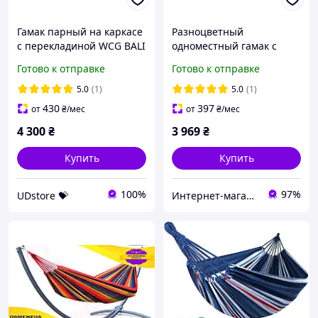
Гамак парный на каркасе
Разноцветный
с перекладиной WCG BALI
одноместный гамак с
XXL 200х150 UDstore -
железным каркасом WCG
Готово к отправке
Готово к отправке
store-with-good-prices-
Mexico XL 200x100 см
5.0
(1)
5.0
(1)
430
397
от
₴
/мес
от
₴
/мес
4 300
₴
3 969
₴
Купить
Купить
100%
97%
UDstore 💝
Интернет-магазин "Астрокомфорт"