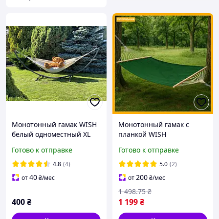
Монотонный гамак WISH
Монотонный гамак с
белый одноместный XL
планкой WISH
200х100 WCG
двухместный XXL 200х150
Готово к отправке
Готово к отправке
см изумрудный для
отдыха на природе и
4.8
(4)
5.0
(2)
дома
40
200
от
₴
/мес
от
₴
/мес
1 498
.75
₴
400
₴
1 199
₴