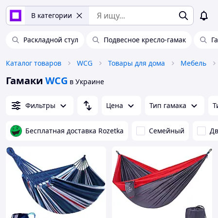
В категории
Раскладной стул
Подвесное кресло-гамак
Г
Каталог товаров
WCG
Товары для дома
Мебель
Гамаки
WCG
в Украине
Фильтры
Цена
Тип гамака
Т
Бесплатная доставка Rozetka
Семейный
Дв