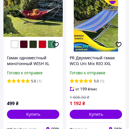
Гамак одноместный
PR Двухместный гамак
монотонный WISH XL
WCG Uni Mix RIO XXL
200х100 WCG подвесной
Синий 200х150 для
Готово к отправке
Готово к отправке
туристический для сада
отдыха на природе и
дачи Бордовый W_1184
дома подвесное ложе для
5.0
(1)
5.0
(1)
Per33/R
199
от
₴
/мес
1 606
.50
₴
499
₴
1 192
₴
Купить
Купить
99%
96%