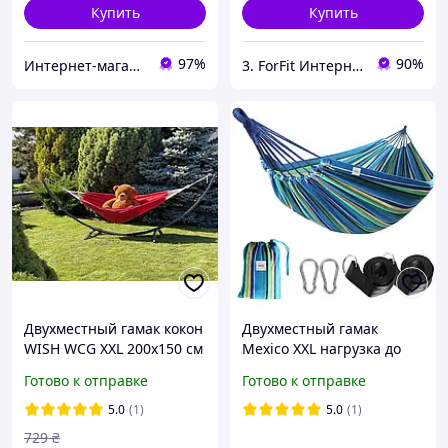
Купить
Купить
97%
90%
Интернет-магазин "Астрокомфорт"
3. ForFit Интернет-магазин спортивных товаров
Двухместный гамак кокон
Двухместный гамак
WISH WCG XXL 200х150 см
Mexico XXL нагрузка до
цвет красный
250 кг Зеленый 200х150
Готово к отправке
Готово к отправке
WCG Shopik
5.0
(1)
5.0
(1)
729
₴