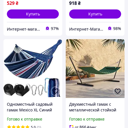
529
₴
918
₴
Купить
Купить
97%
98%
Интернет-магазин "Астрокомфорт"
Интернет-Магазин "Shopik"
Одноместный садовый
Двухместный гамак с
гамак Mexico XL Синий
металлической стойкой
200х100 WCG Shopik
350х120х120 стеганный
Готово к отправке
Готово к отправке
садовый с подушкой и
планками WCG SOFT XXL
866
5.0
(1)
от
₴
/мес