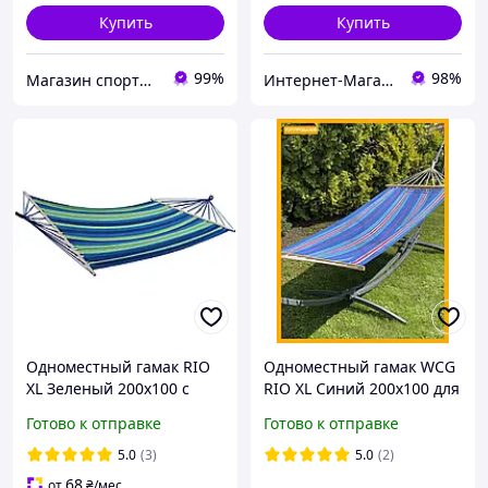
Купить
Купить
99%
98%
Магазин спортивных товаров "PLANETSPORT"
Интернет-Магазин "Shopik"
Одноместный гамак RIO
Одноместный гамак WCG
XL Зеленый 200х100 с
RIO XL Синий 200х100 для
планкой WCG
отдыха на природе и
Готово к отправке
Готово к отправке
дома комфортный
подвесной гамак
5.0
(3)
5.0
(2)
68
от
₴
/мес