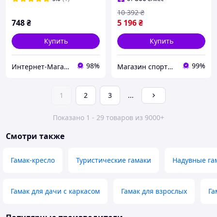
200x140 см до 200/250кг
10 392
₴
748
₴
5 196
₴
Купить
Купить
98%
99%
Интернет-Магазин "Shopik"
Магазин спортивных товаров "PLANETSPORT"
1
2
3
...
Показано 1 - 29 товаров из 9000+
Смотри также
Гамак-кресло
Туристические гамаки
Надувные га
Гамак для дачи с каркасом
Гамак для взрослых
Га