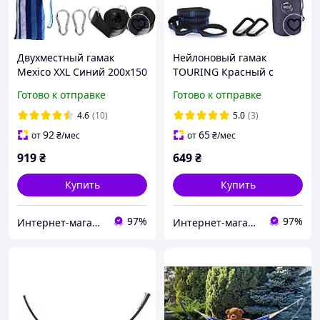
Двухместный гамак
Нейлоновый гамак
Mexico XXL Синий 200х150
TOURING Красный с
WCG
черным XL 270х140 WCG
Готово к отправке
Готово к отправке
4.6
(10)
5.0
(3)
92
65
от
₴
/мес
от
₴
/мес
919
₴
649
₴
Купить
Купить
97%
97%
Интернет-магазин "TRENAZHERY"
Интернет-магазин "TRENAZHERY"