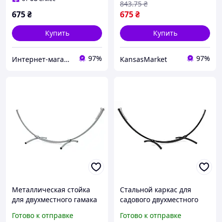
843
.75
₴
675
₴
675
₴
Купить
Купить
97%
97%
Интернет-магазин "TRENAZHERY"
KansasMarket
Металлическая стойка
Стальной каркас для
для двухместного гамака
садового двухместного
WCG металлический
гамака WCG
Готово к отправке
Готово к отправке
каркас с креплением для
металическая стойка под