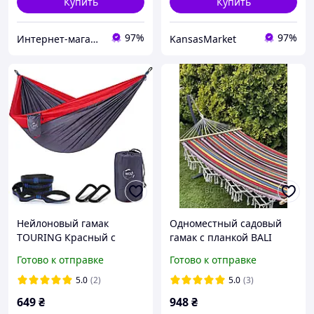
Купить
Купить
97%
97%
Интернет-магазин "TRENAZHERY"
KansasMarket
Нейлоновый гамак
Одноместный садовый
TOURING Красный с
гамак с планкой BALI
черным XL 270х140 WCG
Разноцветный XL 200х100
Готово к отправке
Готово к отправке
Planetsport
WCG Shopik
5.0
(2)
5.0
(3)
649
₴
948
₴