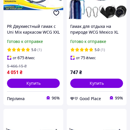
PR Двухместный гамак с
Гамак для отдыха на
Uni Mix каркасом WCG XXL
природе WCG Mexico XL
200х150 см для отдыха на
синий 200х100
Готово к отправке
Готово к отправке
природе и дома
одноместный GoodPlace -
комфортное мес Per33/R
worry-free-shopping-
5.0
(1)
5.0
(1)
675
75
от
₴
/мес
от
₴
/мес
5 466
.15
₴
4 051
₴
747
₴
Купить
Купить
96%
99%
Перлина
💙💛 Good Place