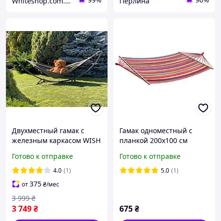
Whiteshop.com.ua
Перлина
Двухместный гамак с
Гамак одноместный с
железным каркасом WISH
планкой 200х100 см
XXL 200x150 см. зеленый
хлопок RIO XL
Готово к отправке
Готово к отправке
цвет.
разноцветный для дома и
улицы с нагрузкой до 180
4.0
(1)
5.0
(1)
кг
375
от
₴
/мес
3 999
₴
3 749
₴
675
₴