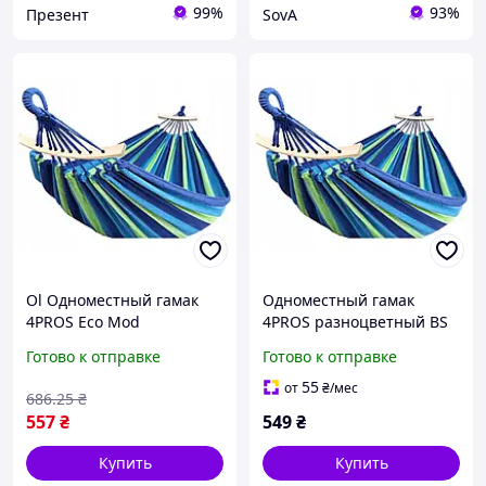
99%
93%
Презент
SovA
Ol Одноместный гамак
Одноместный гамак
4PROS Eco Mod
4PROS разноцветный BS
разноцветный
Готово к отправке
Готово к отправке
туристический для
отдыха и расслабления
55
от
₴
/мес
686
.25
₴
на природе хло TOP22-G
557
₴
549
₴
Купить
Купить