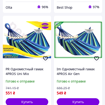
96%
97%
Olta
Best Shop
PR Одноместный гамак
Im Одноместный гамак
4PROS Uni Mix
4PROS Air Gen
разноцветный
разноцветный
Готово к отправке
Готово к отправке
туристический для
туристический для
отдыха и расслабления
отдыха и релаксации с
741
.15
₴
686
.25
₴
на природе хло Per33/R
деревянной рам IMD22/G
551
₴
549
₴
Купить
Купить