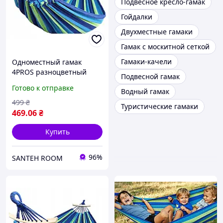
Подвесное кресло-гамак
Гойдалки
Двухместные гамаки
Гамак с москитной сеткой
Гамаки-качели
Одноместный гамак
4PROS разноцветный
Подвесной гамак
SantehROOM
Готово к отправке
Водный гамак
499
₴
Туристические гамаки
469
.06
₴
Купить
96%
SANTEH ROOM