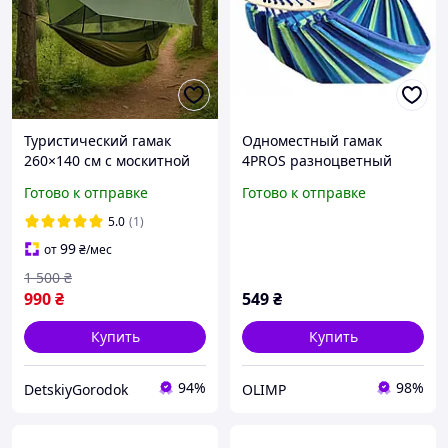
Туристический гамак
Одноместный гамак
260×140 см с москитной
4PROS разноцветный
сеткой и навесом от
Готово к отправке
Готово к отправке
солнца и дождя
нейлоновый. Гамак-
5.0
(1)
спальный мешок.
99
от
₴
/мес
1 500
₴
990
₴
549
₴
Купить
Купить
94%
98%
DetskiyGorodok
OLIMP