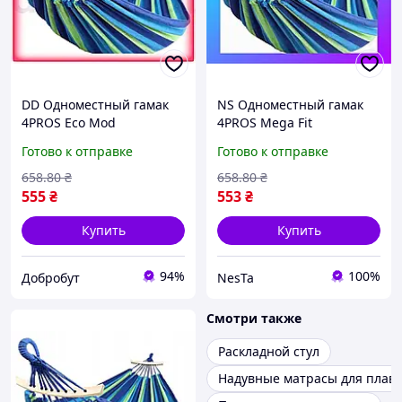
DD Одноместный гамак
NS Одноместный гамак
4PROS Eco Mod
4PROS Mega Fit
разноцветный для
разноцветный Nes22/Q
Готово к отправке
Готово к отправке
отдыха до 100 кг
туристический гамак с
658
.80
₴
658
.80
₴
рейкой Dobro-A
555
₴
553
₴
Купить
Купить
94%
100%
Добробут
NesTa
Смотри также
Раскладной стул
Надувные матрасы для плав