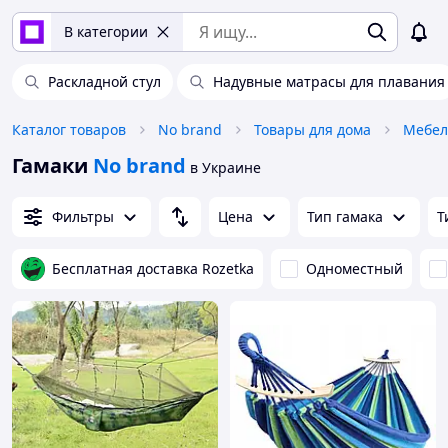
В категории
Раскладной стул
Надувные матрасы для плавания
Каталог товаров
No brand
Товары для дома
Мебел
Гамаки
No brand
в Украине
Фильтры
Цена
Тип гамака
Т
Бесплатная доставка Rozetka
Одноместный