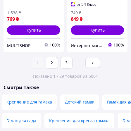
деревянных планках для
54
от
₴
/мес
дома и улицы до 150 кг
1 538
₴
749
₴
769
₴
649
₴
Купить
Купить
100%
100%
MULTISHOP
Интернет магазин ВСЕМ ОПТ
1
2
3
...
Показано 1 - 29 товаров из 500+
Смотри также
Крепление для гамака
Детский гамак
Гамак для 
Гамак для сада
Крепление для кресла гамака
Гам