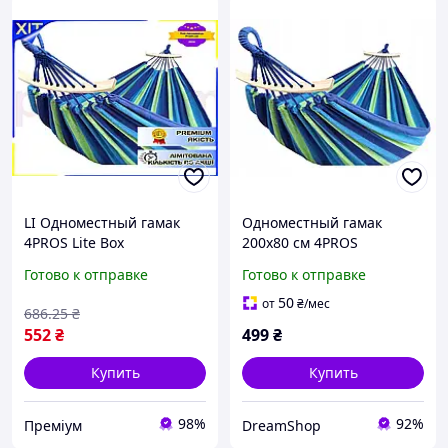
LI Одноместный гамак
Одноместный гамак
4PROS Lite Box
200х80 см 4PROS
разноцветный
разноцветный DS
Готово к отправке
Готово к отправке
туристический для
отдыха и релаксации с
50
от
₴
/мес
686
.25
₴
деревянной ра LIP77/R
552
₴
499
₴
Купить
Купить
98%
92%
Преміум
DreamShop