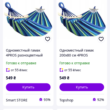
Одноместный гамак
Одноместный гамак
4PROS разноцветный
200х80 см 4PROS
Store
разноцветный TS
Готово к отправке
Готово к отправке
55
55
от
₴
/мес
от
₴
/мес
549
₴
549
₴
Купить
Купить
93%
92%
Smart STORE
Topshop