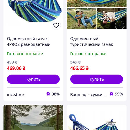
Одноместный гамак
Одноместный
4PROS разноцветный
туристический гамак
inc.store
4PROS с деревянной
Готово к отправке
Готово к отправке
рамой и в разноцветном
исполнении,
499
₴
549
₴
максимальная нагрузка
469
.06
₴
466
.65
₴
Купить
Купить
98%
99%
inc.store
Bagmag – сумки, чемоданы, рюкзаки и аксессуары для вашего стиля и путешествий