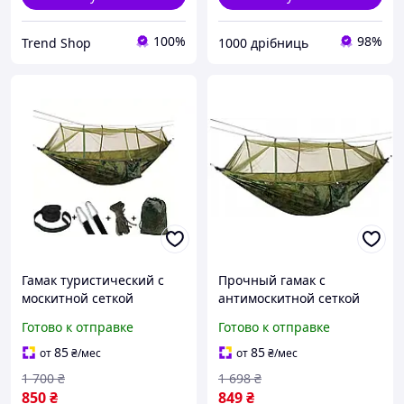
100%
98%
Trend Shop
1000 дрібниць
Гамак туристический с
Прочный гамак с
москитной сеткой
антимоскитной сеткой
263х135 см, двухместный
263х135 см, Гамак с
Готово к отправке
Готово к отправке
нейлоновый гамак до 200
нагрузкой 200кг, Гамак со
кг в чехле для дачи и
стропами и крючками
85
85
от
₴
/мес
от
₴
/мес
похода
для отдыха
1 700
₴
1 698
₴
850
₴
849
₴