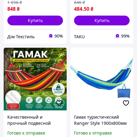
1 696
₴
646
₴
848
₴
484
.50
₴
Купить
Купить
90%
99%
Дім Текстиль
TAKU
Качественный и
Гамак туристический
прочный подвесной
Ranger Style 1900х800мм
гамак 200×150 см
(Синий)
Готово к отправке
Готово к отправке
Подвесной гамак на