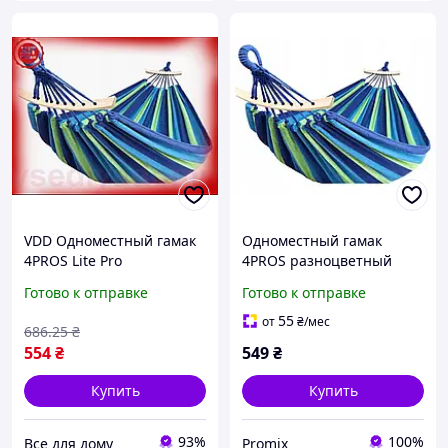
VDD Одноместный гамак
Одноместный гамак
4PROS Lite Pro
4PROS разноцветный
разноцветный
PMX
Готово к отправке
Готово к отправке
туристический для
отдыха и расслабления
55
от
₴
/мес
686
.25
₴
на природе хл VDD11-S
554
₴
549
₴
Купить
Купить
93%
100%
Все для дому
Promix