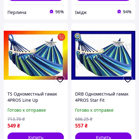
96%
94%
Перлина
Імідж
TS Одноместный гамак
DRB Одноместный гамак
4PROS Line Up
4PROS Star Fit
разноцветный TRD-33/1
разноцветный
Готово к отправке
Готово к отправке
туристический для
отдыха и расслабления
713
.70
₴
686
.25
₴
на природе хл DRB_Q7
549
₴
557
₴
Купить
Купить