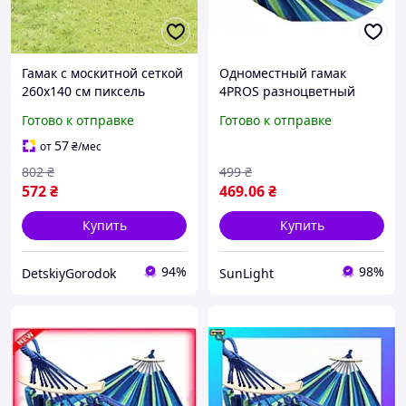
Гамак с москитной сеткой
Одноместный гамак
260х140 см пиксель
4PROS разноцветный
GMSK-01 Туристический
санлайт
Готово к отправке
Готово к отправке
гамак-спальный мешок с
карманоМ
57
от
₴
/мес
802
₴
499
₴
572
₴
469
.06
₴
Купить
Купить
94%
98%
DetskiyGorodok
SunLight