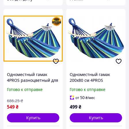
Одноместный гамак
Одноместный гамак
4PROS разноцветный для
200х80 см 4PROS
отдыха и туризма
разноцветный SV
Готово к отправке
Готово к отправке
хлопковый гамак с
рейкой 100 кг
50
от
₴
/мес
686
.25
₴
549
₴
499
₴
Купить
Купить