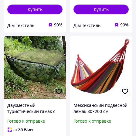
Купить
Купить
90%
90%
Дім Текстиль
Дім Текстиль
Двухместный
Мексиканский подвесной
туристический гамак с
лежак 80×200 см
москитной сеткой от
тканевый, оранжевый
Готово к отправке
Готово к отправке
насекомых, Нейлоновый
подвесной гамак 263х135
85
от
₴
/мес
см в чехле