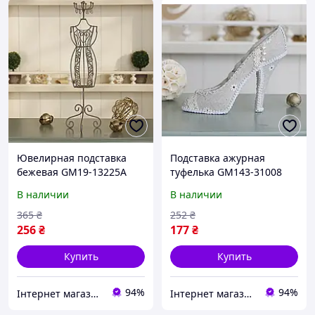
Ювелирная подставка
Подставка ажурная
бежевая GM19-13225A
туфелька GM143-31008
Гранд Презент GM19-
Гранд Презент GM143-
В наличии
В наличии
13225A
31008
365
₴
252
₴
256
₴
177
₴
Купить
Купить
94%
94%
Інтернет магазин Mobizoo
Інтернет магазин Mobizoo