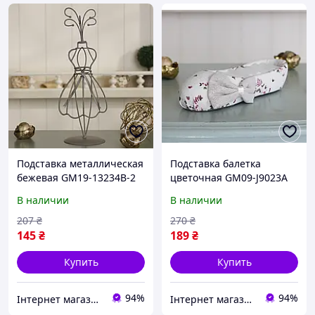
Подставка металлическая
Подставка балетка
бежевая GM19-13234B-2
цветочная GM09-J9023A
Гранд Презент GM19-
Гранд Презент GM09-
В наличии
В наличии
13234B-2
J9023A
207
₴
270
₴
145
₴
189
₴
Купить
Купить
94%
94%
Інтернет магазин Mobizoo
Інтернет магазин Mobizoo