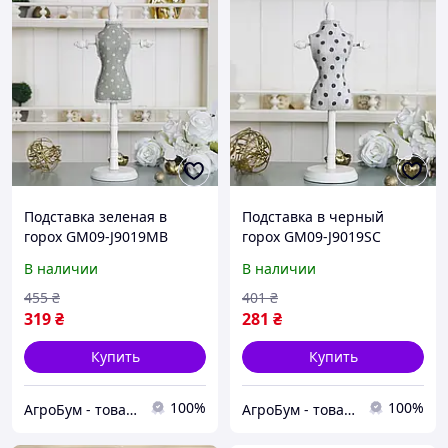
Подставка зеленая в
Подставка в черный
горох GM09-J9019MB
горох GM09-J9019SC
Гранд Презент GM09-
Гранд Презент GM09-
В наличии
В наличии
J9019MB
J9019SC
455
₴
401
₴
319
₴
281
₴
Купить
Купить
100%
100%
АгроБум - товары для дома, сада и огорода
АгроБум - товары для дома, сада и огорода