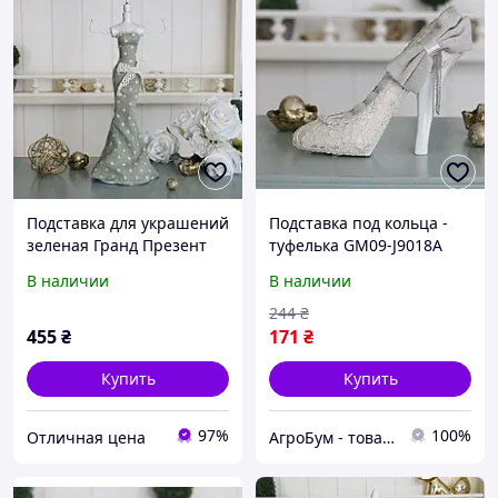
Подставка для украшений
Подставка под кольца -
зеленая Гранд Презент
туфелька GM09-J9018A
GM09-J9020B
Гранд Презент GM09-
В наличии
В наличии
J9018A
244
₴
455
₴
171
₴
Купить
Купить
97%
100%
Отличная цена
АгроБум - товары для дома, сада и огорода