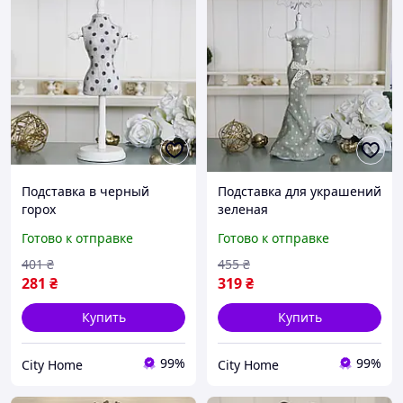
Подставка в черный
Подставка для украшений
горох
зеленая
Готово к отправке
Готово к отправке
401
₴
455
₴
281
₴
319
₴
Купить
Купить
99%
99%
City Home
City Home