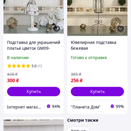
Подставка для украшений
Ювелирная подставка
платье цветок GM09-
бежевая
J9021A Гранд Презент
В наличии
Готово к отправке
GM09-J9021A
5.0
(1)
428
₴
365
₴
300
₴
256
₴
Купить
Купить
94%
99%
Інтернет магазин Mobizoo
"Планета Дом"
Смотри также
Кольцо