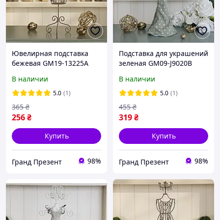
Ювелирная подставка
Подставка для украшений
бежевая GM19-13225A
зеленая GM09-J9020B
Гранд Презент GM19-
Гранд Презент GM09-
В наличии
В наличии
13225A
J9020B
5.0
(1)
5.0
(1)
365
₴
455
₴
256
₴
319
₴
Купить
Купить
98%
98%
Гранд Презент
Гранд Презент