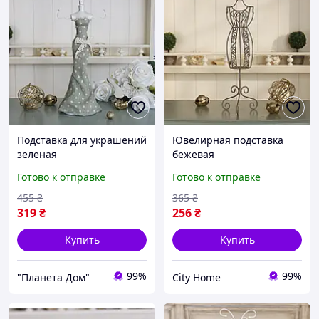
Подставка для украшений
Ювелирная подставка
зеленая
бежевая
Готово к отправке
Готово к отправке
455
₴
365
₴
319
₴
256
₴
Купить
Купить
99%
99%
"Планета Дом"
City Home