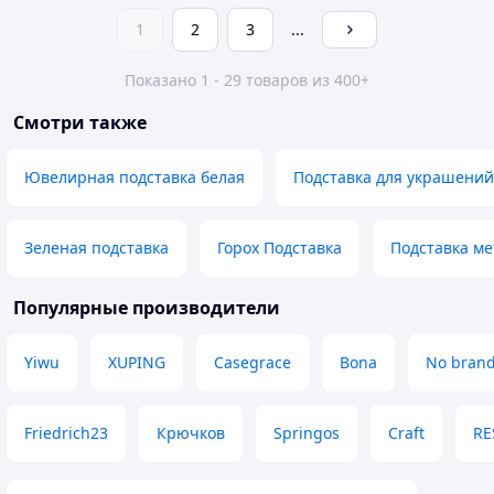
1
2
3
...
Показано 1 - 29 товаров из 400+
Смотри также
Ювелирная подставка белая
Подставка для украшений
Зеленая подставка
Горох Подставка
Подставка ме
Популярные производители
Yiwu
XUPING
Casegrace
Bona
No bran
Friedrich23
Крючков
Springos
Craft
RE