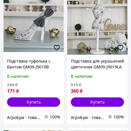
Подставка туфелька с
Подставка для украшений
бантом GM09-J9018B
цветочная GM09-J9019LA
Гранд Презент GM09-
Гранд Презент GM09-
В наличии
В наличии
J9018B
J9019LA
244
₴
513
₴
171
₴
360
₴
Купить
Купить
100%
100%
АгроБум - товары для дома, сада и огорода
АгроБум - товары для дома, сада и огорода