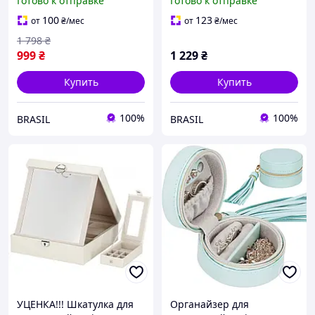
Готово к отправке
Готово к отправке
HA1048 :BRASIL:
см :BRASIL:
100
123
от
₴
/мес
от
₴
/мес
1 798
₴
999
₴
1 229
₴
Купить
Купить
100%
100%
BRASIL
BRASIL
УЦЕНКА!!! Шкатулка для
Органайзер для