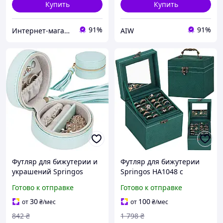
Купить
Купить
91%
91%
Интернет-магазин Allegoriya
AIW
Футляр для бижутерии и
Футляр для бижутерии
украшений Springos
Springos HA1048 с
размером 8 x 5 см HA1041
размерами 12 x 12 x 12 см
Готово к отправке
Готово к отправке
AllInOne -market-without-
AllInOne -market-without-
queues-
queues-
30
100
от
₴
/мес
от
₴
/мес
842
₴
1 798
₴