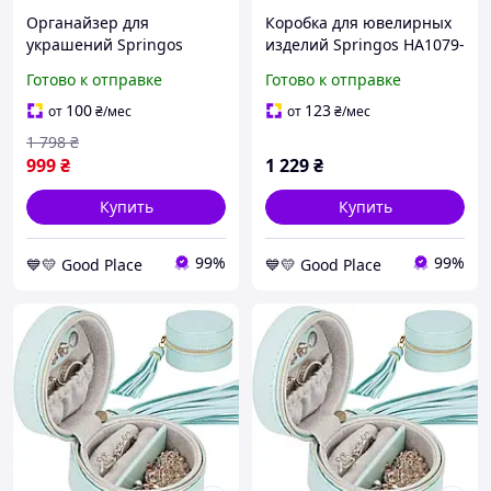
Органайзер для
Коробка для ювелирных
украшений Springos
изделий Springos HA1079-
HA1048, габариты 12 на
UC, размер 25х25х8.5 см
Готово к отправке
Готово к отправке
12 на 12 см GoodPlace -
GoodPlace -worry-free-
worry-free-shopping-
shopping-
100
123
от
₴
/мес
от
₴
/мес
1 798
₴
999
₴
1 229
₴
Купить
Купить
99%
99%
💙💛 Good Place
💙💛 Good Place