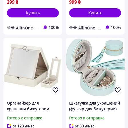
299
₴
999
₴
Купить
Купить
100%
100%
💛💙 AllInOne - находи все необходимое в одном магазине!
💛💙 AllInOne - находи все необходимое в одном магазине!
Органайзер для
Шкатулка для украшений
хранения бижутерии
(футляр для бижутерии)
Springos HA1079-UC,
Springos 8 x 5 см HA1041
Готово к отправке
Готово к отправке
габариты 25х25х8.5 см
:BRASIL:
AllInOne -market-without-
123
30
от
₴
/мес
от
₴
/мес