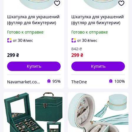
Шкатулка для украшений
Шкатулка для украшений
(футляр для бижутерии)
(футляр для бижутерии)
Springos 8 x 5 см HA1041 .
Springos 8 x 5 см HA1041
Готово к отправке
Готово к отправке
"TheOne"
30
30
от
₴
/мес
от
₴
/мес
842
₴
299
₴
299
₴
Купить
Купить
95%
100%
Navamarket.com.ua © Туристическое и спортивное снаряжение
TheOne