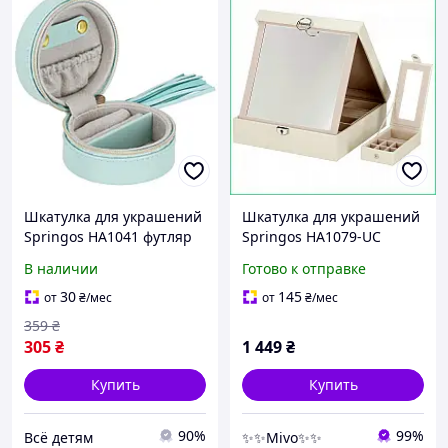
Шкатулка для украшений
Шкатулка для украшений
Springos HA1041 футляр
Springos HA1079-UC
8x5 см, Vse-detyam
уценка под ремонт декор
В наличии
Готово к отправке
органайзер премиум кейс
бархат 25х25см
30
145
от
₴
/мес
от
₴
/мес
359
₴
305
₴
1 449
₴
Купить
Купить
90%
99%
Всё детям
✨✨Mivo✨✨