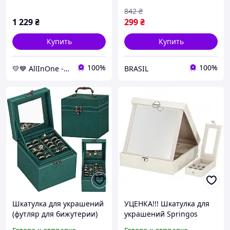
queues-
842
₴
1 229
₴
299
₴
Купить
Купить
100%
100%
💛💙 AllInOne - находи все необходимое в одном магазине!
BRASIL
Шкатулка для украшений
УЦЕНКА!!! Шкатулка для
(футляр для бижутерии)
украшений Springos
Springos 12 x 12 x 12 см
HA1079-UC, 25 x 25 x 8.5