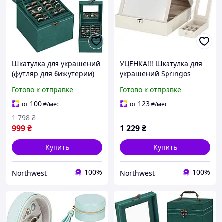
Шкатулка для украшений
УЦЕНКА!!! Шкатулка для
(футляр для бижутерии)
украшений Springos
Springos 12 x 12 x 12 см
HA1079-UC, 25 x 25 x 8.5
Готово к отправке
Готово к отправке
HA1048 Northwest
см Northwest
100
123
от
₴
/мес
от
₴
/мес
1 798
₴
999
₴
1 229
₴
Купить
Купить
100%
100%
Northwest
Northwest