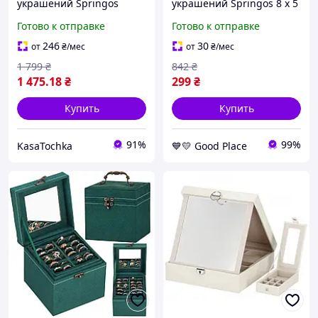
украшений Springos
украшений Springos 8 x 5
HA1079-UC, 25 x 25 x 8.5
см, футляр для
Готово к отправке
Готово к отправке
см
бижутерии HA1041
GoodPlace -worry-free-
246
30
от
₴
/мес
от
₴
/мес
shopping-
1 799
₴
842
₴
1 475
.18
₴
299
₴
Купить
Купить
91%
99%
KasaTochka
💙💛 Good Place