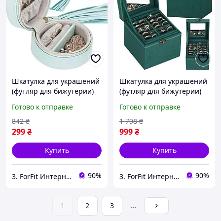
Шкатулка для украшений
Шкатулка для украшений
(футляр для бижутерии)
(футляр для бижутерии)
Springos 8 x 5 см HA1041
Springos 12 x 12 x 12 см
Готово к отправке
Готово к отправке
лучшая цена с быстрой
HA1048 лучшая цена с
доставкой по Украине
быстрой доставкой по
842
₴
1 798
₴
Украине
299
₴
999
₴
Купить
Купить
90%
90%
3. ForFit Интернет-магазин спортивных товаров
3. ForFit Интернет-магазин спортивных товаров
1
2
3
...