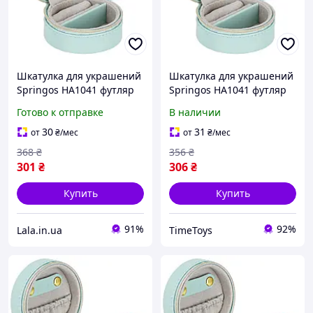
Шкатулка для украшений
Шкатулка для украшений
Springos HA1041 футляр
Springos HA1041 футляр
8x5 см, Lala.in.ua
8x5 см, Time Toys
Готово к отправке
В наличии
30
31
от
₴
/мес
от
₴
/мес
368
₴
356
₴
301
₴
306
₴
Купить
Купить
91%
92%
Lala.in.ua
TimeToys