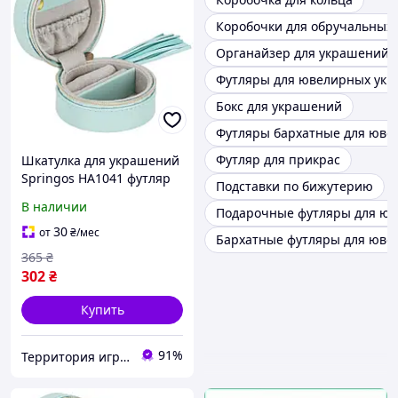
Коробочки для обручальных 
Органайзер для украшений
Футляры для ювелирных ук
Бокс для украшений
Футляры бархатные для юве
Футляр для прикрас
Шкатулка для украшений
Springos HA1041 футляр
Подставки по бижутерию
8x5 см, Land of Toys
В наличии
Подарочные футляры для ю
30
от
₴
/мес
Бархатные футляры для юве
365
₴
302
₴
Купить
91%
Территория игрушек