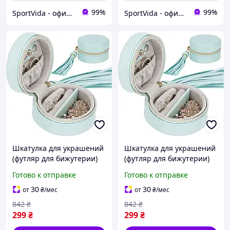
99%
99%
SportVida - официальный интернет-магазин
SportVida - официальный интернет-магазин
Шкатулка для украшений
Шкатулка для украшений
(футляр для бижутерии)
(футляр для бижутерии)
Springos 8 x 5 см HA1041
Springos 8 x 5 см HA1041
Готово к отправке
Готово к отправке
orig2539
30
30
от
₴
/мес
от
₴
/мес
842
₴
842
₴
299
₴
299
₴