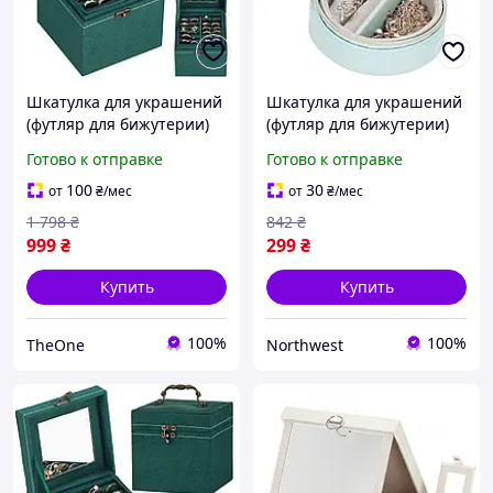
Шкатулка для украшений
Шкатулка для украшений
(футляр для бижутерии)
(футляр для бижутерии)
Springos 12 x 12 x 12 см
Springos 8 x 5 см HA1041
Готово к отправке
Готово к отправке
HA1048 "TheOne"
Northwest
100
30
от
₴
/мес
от
₴
/мес
1 798
₴
842
₴
999
₴
299
₴
Купить
Купить
100%
100%
TheOne
Northwest