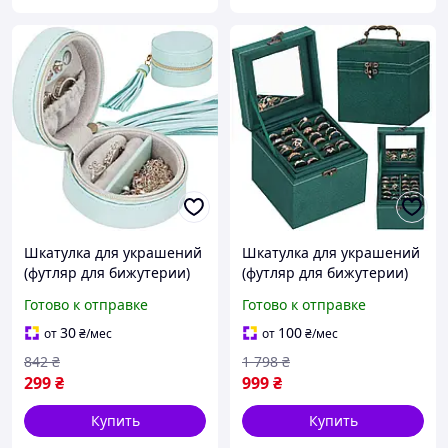
Шкатулка для украшений
Шкатулка для украшений
(футляр для бижутерии)
(футляр для бижутерии)
Springos 8 x 5 см HA1041
Springos 12 x 12 x 12 см
Готово к отправке
Готово к отправке
HA1048
30
100
от
₴
/мес
от
₴
/мес
842
₴
1 798
₴
299
₴
999
₴
Купить
Купить