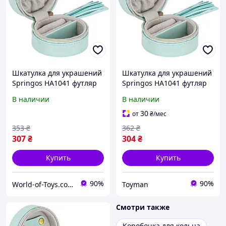
Шкатулка для украшений
Шкатулка для украшений
Springos HA1041 футляр
Springos HA1041 футляр
8x5 см, World-of-Toys
8x5 см, Toyman
В наличии
В наличии
30
от
₴
/мес
353
₴
362
₴
307
₴
304
₴
Купить
Купить
90%
90%
World-of-Toys.com.ua
Toyman
Смотри также
Коробочка для кольца