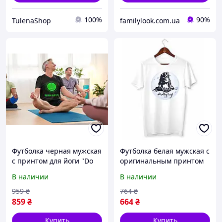
100%
90%
TulenaShop
familylook.com.ua
Футболка черная мужская
Футболка белая мужская с
с принтом для йоги "Do
оригинальным принтом
yoga enjoy life. Займитесь
для любителей йоги
В наличии
В наличии
йогой, наслаждайтесь
"Adiyogi. Адийоги" Push IT
жизнью" Push IT
959
₴
764
₴
859
₴
664
₴
Купить
Купить