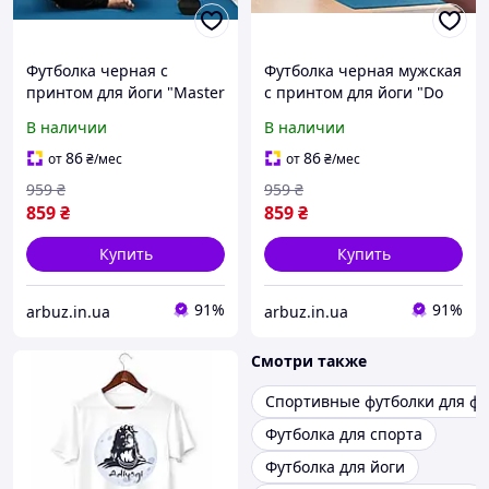
Футболка черная с
Футболка черная мужская
принтом для йоги "Master
с принтом для йоги "Do
yoga. Мастер йоги. Yoga.
yoga enjoy life. Займитесь
В наличии
В наличии
Йога" Push IT
йогой, наслаждайтесь
жизнью" Push IT
86
86
от
₴
/мес
от
₴
/мес
959
₴
959
₴
859
₴
859
₴
Купить
Купить
91%
91%
arbuz.in.ua
arbuz.in.ua
Смотри также
Спортивные футболки для ф
Футболка для спорта
Футболка для йоги