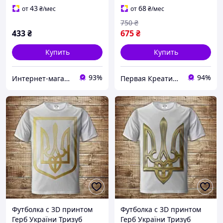
размеры Все размеры
43
68
от
₴
/мес
от
₴
/мес
Премиум ткань
750
₴
433
₴
675
₴
Купить
Купить
93%
94%
Интернет-магазин Westyle
Первая Креативная Мануфактура PERFECTUS - Производство одежды и декора с 3D принтами на заказ
Футболка с 3D принтом
Футболка с 3D принтом
Герб України Тризуб
Герб України Тризуб