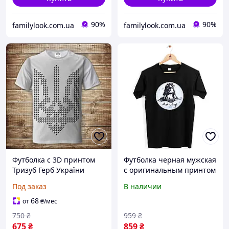
90%
90%
familylook.com.ua
familylook.com.ua
Футболка с 3D принтом
Футболка черная мужская
Тризуб Герб України
с оригинальным принтом
Взрослые и детские
для любителей йоги
Под заказ
В наличии
размеры Все размеры
"Adiyogi. Адийоги" Push IT
Премиум ткань
68
от
₴
/мес
750
₴
959
₴
675
₴
859
₴