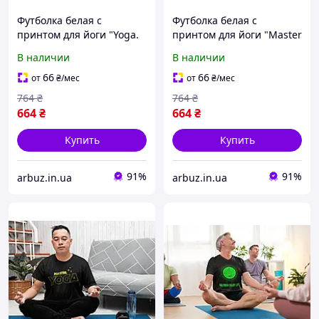
Футболка белая с
Футболка белая с
принтом для йоги "Yoga.
принтом для йоги "Master
Йога. Master yoga.
yoga. Мастер йоги. Yoga.
В наличии
В наличии
Мастер йоги" Push IT
Йога" Push IT
66
66
от
₴
/мес
от
₴
/мес
764
₴
764
₴
664
₴
664
₴
Купить
Купить
91%
91%
arbuz.in.ua
arbuz.in.ua