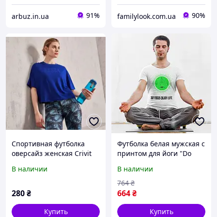
91%
90%
arbuz.in.ua
familylook.com.ua
Спортивная футболка
Футболка белая мужская с
оверсайз женская Crivit
принтом для йоги "Do
yoga enjoy life. Займитесь
В наличии
В наличии
йогой, наслаждайтесь
жизнью" Push IT
764
₴
280
₴
664
₴
Купить
Купить