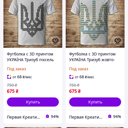
Футболка с 3D принтом
Футболка с 3D принтом
УКРАЇНА Тризуб піксель
УКРАЇНА Тризуб жовто-
Взрослые и детские
блакитний піксель
Под заказ
Под заказ
размеры Все размеры
Взрослые и детские
Премиум ткань
размеры Все размеры
68
68
от
₴
/мес
от
₴
/мес
Премиум ткань
750
₴
750
₴
675
₴
675
₴
Купить
Купить
94%
94%
Первая Креативная Мануфактура PERFECTUS - Производство одежды и декора с 3D принтами на заказ
Первая Креативная Мануфактура PERFECTUS - Производство одежды и декора с 3D принтами на заказ