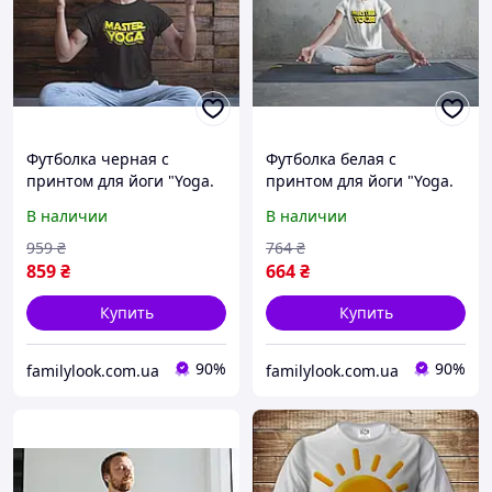
Футболка черная с
Футболка белая с
принтом для йоги "Yoga.
принтом для йоги "Yoga.
Йога. Master yoga.
Йога. Master yoga.
В наличии
В наличии
Мастер йоги" Push IT
Мастер йоги" Push IT
959
₴
764
₴
859
₴
664
₴
Купить
Купить
90%
90%
familylook.com.ua
familylook.com.ua