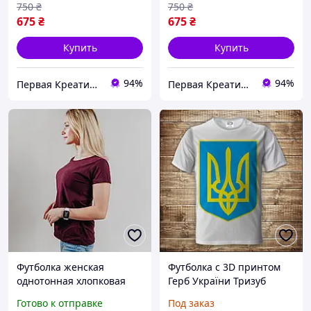
750
₴
750
₴
675
₴
675
₴
Купить
Купить
94%
94%
Первая Креативная Мануфактура PERFECTUS - Производство одежды и декора с 3D принтами на заказ
Первая Креативная Мануфактура PERFECTUS - Производство одежды и декора с 3D принтами на заказ
Футболка женская
Футболка с 3D принтом
однотонная хлопковая
Герб України Тризуб
бордового цвета
довто-блакитний
Готово к отправке
Под заказ
Взрослые и детские