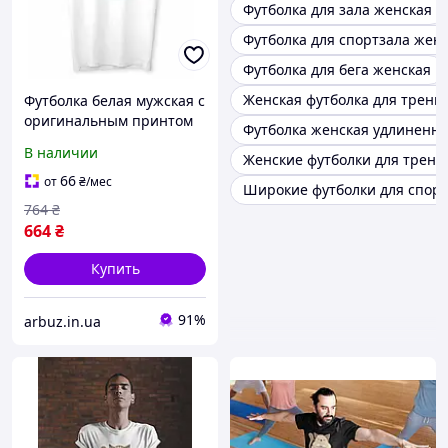
Футболка для зала женская
Футболка для спортзала жен
Футболка для бега женская
Женская футболка для трени
Футболка белая мужская с
оригинальным принтом
Футболка женская удлиненна
для любителей йоги
В наличии
Женские футболки для трена
"Adiyogi. Адийоги" Push IT
66
от
₴
/мес
Широкие футболки для спор
764
₴
664
₴
Купить
91%
arbuz.in.ua