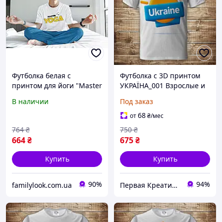
Футболка белая с
Футболка с 3D принтом
принтом для йоги "Master
УКРАЇНА_001 Взрослые и
yoga. Мастер йоги. Yoga.
детские размеры Все
В наличии
Под заказ
Йога" Push IT
размеры Премиум ткань
68
от
₴
/мес
764
₴
750
₴
664
₴
675
₴
Купить
Купить
90%
94%
familylook.com.ua
Первая Креативная Мануфактура PERFECTUS - Производство одежды и декора с 3D принтами на заказ