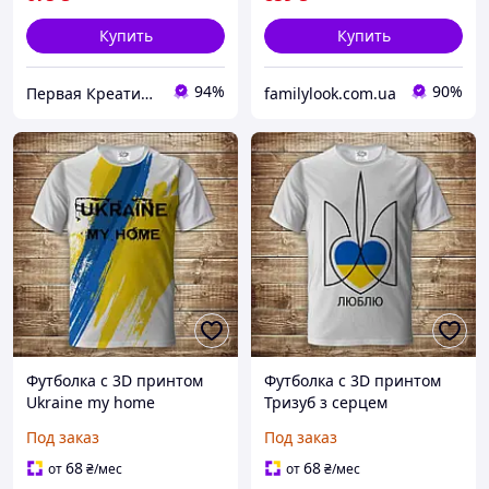
Купить
Купить
94%
90%
Первая Креативная Мануфактура PERFECTUS - Производство одежды и декора с 3D принтами на заказ
familylook.com.ua
Футболка с 3D принтом
Футболка с 3D принтом
Ukraine my home
Тризуб з серцем
Взрослые и детские
Взрослые и детские
Под заказ
Под заказ
размеры Все размеры
размеры Все размеры
Премиум ткань
Премиум ткань
68
68
от
₴
/мес
от
₴
/мес