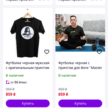
Футболка черная мужская
Футболка черная с
с оригинальным принтом
принтом для йоги "Master
для любителей йоги
yoga. Мастер йоги. Yoga.
В наличии
В наличии
"Adiyogi. Адийоги" Push IT
Йога" Push IT
86
от
₴
/мес
959
₴
959
₴
859
₴
859
₴
Купить
Купить