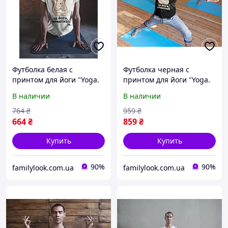
Футболка белая с
Футболка черная с
принтом для йоги "Yoga.
принтом для йоги "Yoga.
Йога. Это йога, крошка.
Йога. Это йога, крошка.
В наличии
В наличии
Кот занимается йогой"
Кот занимается йогой"
Push IT
Push IT
764
₴
959
₴
664
₴
859
₴
Купить
Купить
90%
90%
familylook.com.ua
familylook.com.ua