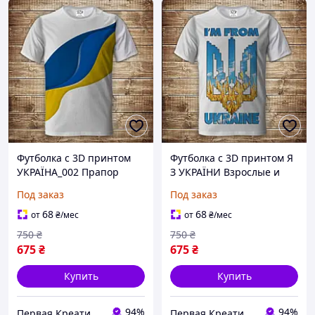
Футболка с 3D принтом
Футболка с 3D принтом Я
УКРАЇНА_002 Прапор
З УКРАЇНИ Взрослые и
Взрослые и детские
детские размеры Все
Под заказ
Под заказ
размеры Все размеры
размеры Премиум ткань
Премиум ткань
68
68
от
₴
/мес
от
₴
/мес
750
₴
750
₴
675
₴
675
₴
Купить
Купить
94%
94%
Первая Креативная Мануфактура PERFECTUS - Производство одежды и декора с 3D принтами на заказ
Первая Креативная Мануфактура PERFECTUS - Производство одежды и декора с 3D принтами на заказ