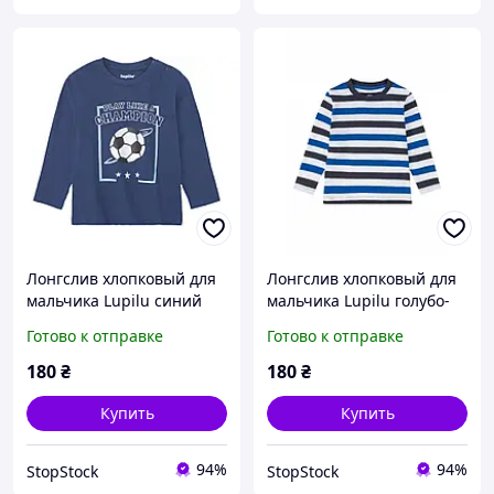
Лонгслив хлопковый для
Лонгслив хлопковый для
мальчика Lupilu синий
мальчика Lupilu голубо-
86/92
белый в полоску 110-116
Готово к отправке
Готово к отправке
180
₴
180
₴
Купить
Купить
94%
94%
StopStock
StopStock