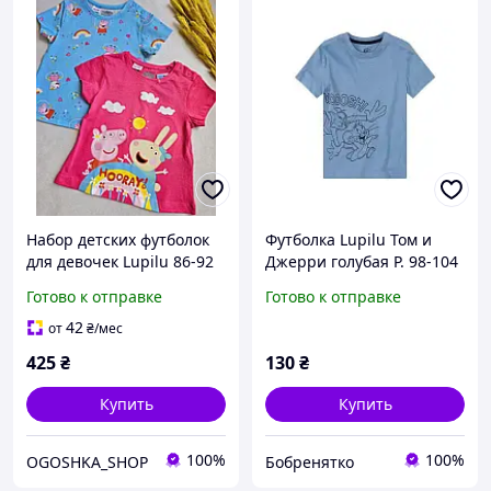
Набор детских футболок
Футболка Lupilu Том и
для девочек Lupilu 86-92
Джерри голубая Р. 98-104
см разные цвета
Готово к отправке
Готово к отправке
42
от
₴
/мес
425
₴
130
₴
Купить
Купить
100%
100%
OGOSHKA_SHOP
Бобренятко