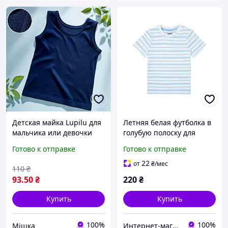
Детская майка Lupilu для
Летняя белая футболка в
мальчика или девочки
голубую полоску для
размер 86/92, темно-
мальчика Lupilu р. 98-104
Готово к отправке
Готово к отправке
синяя трикотажная майка
унисекс Лупилу
22
от
₴
/мес
110
₴
93
.50
₴
220
₴
Купить
Купить
100%
100%
Мішка
Интернет-магазин "Детки"