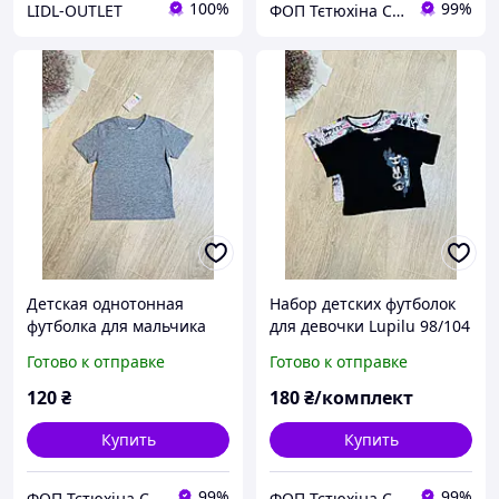
100%
99%
LIDL-OUTLET
ФОП Тєтюхіна Сніжана Сергіївна
Детская однотонная
Набор детских футболок
футболка для мальчика
для девочки Lupilu 98/104
Lupilu 110/116 см
см
Готово к отправке
Готово к отправке
120
₴
180
₴/комплект
Купить
Купить
99%
99%
ФОП Тєтюхіна Сніжана Сергіївна
ФОП Тєтюхіна Сніжана Сергіївна