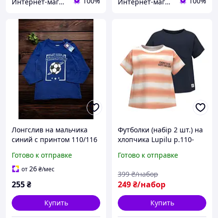
100%
100%
Интернет-магазин "Детки"
Интернет-магазин "Детки"
Лонгслив на мальчика
Футболки (набір 2 шт.) на
синий с принтом 110/116
хлопчика Lupilu р.110-
см (5-6 лет) Lupilu
116, 4-6 років
Готово к отправке
Готово к отправке
26
от
₴
/мес
399
₴/набор
255
₴
249
₴/набор
Купить
Купить