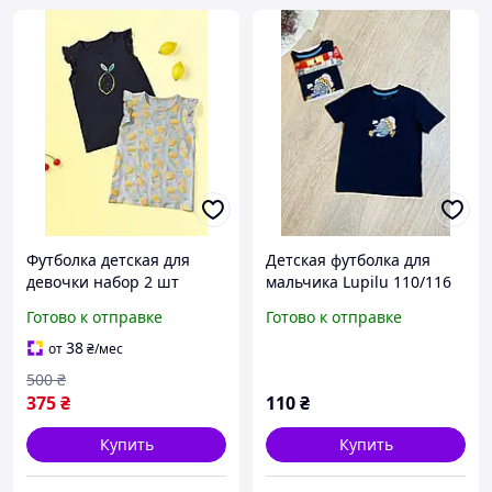
Футболка детская для
Детская футболка для
девочки набор 2 шт
мальчика Lupilu 110/116
Lupilu 122-128 (6-8 лет)
см том и джери темно-
Готово к отправке
Готово к отправке
разноцветный (113276)
синяя
38
от
₴
/мес
500
₴
375
₴
110
₴
Купить
Купить