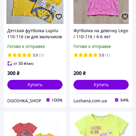
Детская футболка Lupilu
Футболка на девочку Lego
110-116 см для мальчиков
/ 110-116 / 4-6 лет
Готово к отправке
Готово к отправке
5.0
(1)
5.0
(1)
30
от
₴
/мес
300
₴
200
₴
Купить
Купить
100%
94%
OGOSHKA_SHOP
Lushana.com.ua