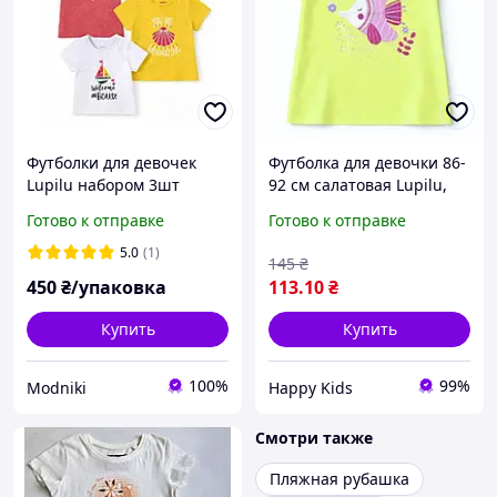
Футболки для девочек
Футболка для девочки 86-
Lupilu набором 3шт
92 см салатовая Lupilu,
детская летняя футболка
Готово к отправке
Готово к отправке
с принтом
5.0
(1)
145
₴
450
₴/упаковка
113
.10
₴
Купить
Купить
100%
99%
Modniki
Happy Kids
Смотри также
Пляжная рубашка