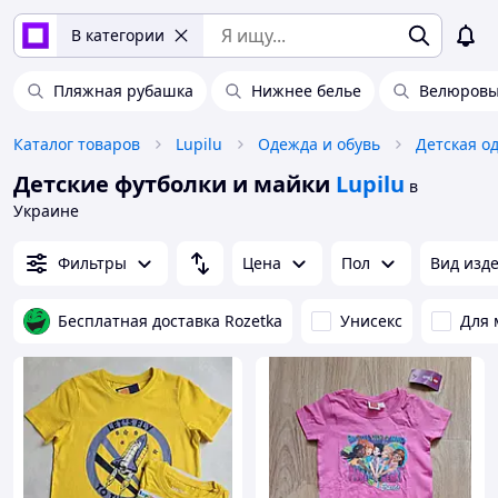
В категории
Пляжная рубашка
Нижнее белье
Велюровы
Каталог товаров
Lupilu
Одежда и обувь
Детская о
Детские футболки и майки
Lupilu
в
Украине
Фильтры
Цена
Пол
Вид изд
Бесплатная доставка Rozetka
Унисекс
Для 