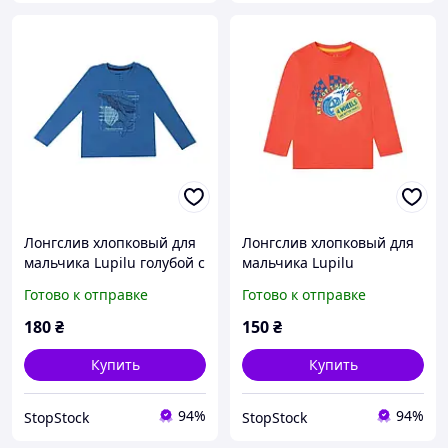
Лонгслив хлопковый для
Лонгслив хлопковый для
мальчика Lupilu голубой с
мальчика Lupilu
китом 98/104
оранжевый 86/92
Готово к отправке
Готово к отправке
180
₴
150
₴
Купить
Купить
94%
94%
StopStock
StopStock