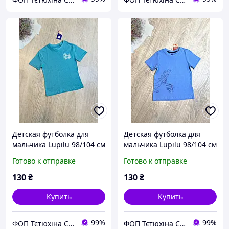
Детская футболка для
Детская футболка для
мальчика Lupilu 98/104 см
мальчика Lupilu 98/104 см
бирюзовая
том и джери голубая
Готово к отправке
Готово к отправке
130
₴
130
₴
Купить
Купить
99%
99%
ФОП Тєтюхіна Сніжана Сергіївна
ФОП Тєтюхіна Сніжана Сергіївна