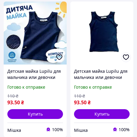
Детская майка Lupilu для
Детская майка Lupilu для
мальчика или девочки
мальчика или девочки
размер 98/104, темно-
размер 110/116, темно-
Готово к отправке
Готово к отправке
синяя трикотажная майка
синяя трикотажная майка
унисекс Лупилу
унисекс Лупилу
110
₴
110
₴
93
.50
₴
93
.50
₴
Купить
Купить
100%
100%
Мішка
Мішка