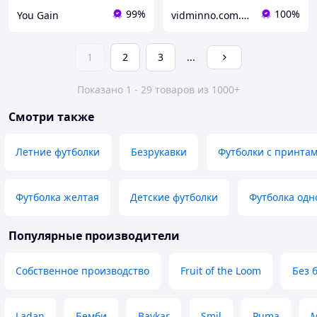
99%
100%
You Gain
vidminno.com.ua - відмінний одяг для всієї родини
1
2
3
...
Показано 1 - 29 товаров из 1000+
Смотри также
Летние футболки
Безрукавки
Футболки с принта
Футболка желтая
Детские футболки
Футболка одн
Популярные производители
Собственное производство
Fruit of the Loom
Без 
Ladan
Бемби
Baykar
Smil
Puma
M