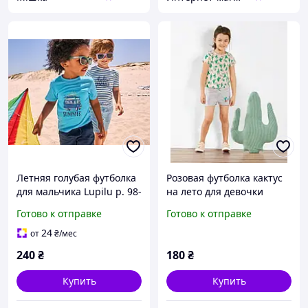
Летняя голубая футболка
Розовая футболка кактус
для мальчика Lupilu р. 98-
на лето для девочки
104
Lupilu 104
Готово к отправке
Готово к отправке
24
от
₴
/мес
240
₴
180
₴
Купить
Купить