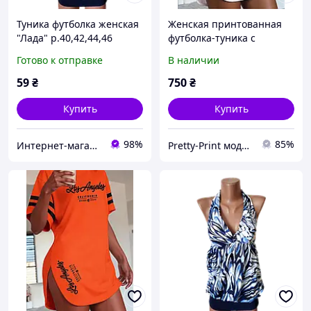
Туника футболка женская
Женская принтованная
"Лада" р.40,42,44,46
футболка-туника с
хлопок стрейч. Цвета
вырезами, и бабочкой с
Готово к отправке
В наличии
разные. 00ФЖ19
надписями
59
₴
750
₴
Купить
Купить
98%
85%
Интернет-магазин "Sens"
Pretty-Print модная одежда с принтами по низким ценам