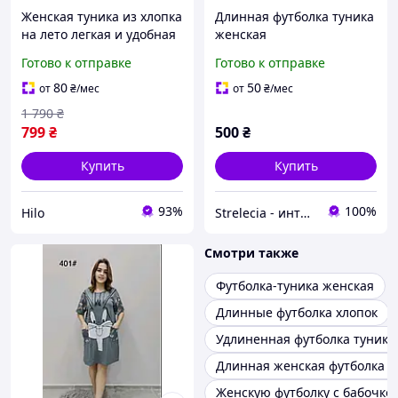
Женская туника из хлопка
Длинная футболка туника
на лето легкая и удобная
женская
черного цвета
Готово к отправке
Готово к отправке
молодежная
повседневная длинная
80
50
от
₴
/мес
от
₴
/мес
футболка с принтом
1 790
₴
799
₴
500
₴
Купить
Купить
93%
100%
Hilo
Strelecia - интернет-магазин
Смотри также
Футболка-туника женская
Длинные футболка хлопок
Удлиненная футболка туника
Длинная женская футболка т
Женскую футболку с бабочко