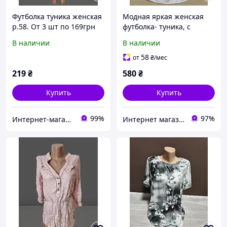
Футболка туника женская
Модная яркая женская
р.58. От 3 шт по 169грн
футболка- туника, с
принтом , разные цвета
В наличии
В наличии
,р 46-50, оверсайз
58
от
₴
/мес
219
₴
580
₴
Купить
Купить
99%
97%
Интернет-магазин "Задарма"
Интернет магазин Zheneva