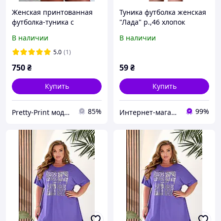
Женская принтованная
Туника футболка женская
футболка-туника с
"Лада" р.,46 хлопок
вырезами,лампасами и
стрейч. Цвета разные. От
В наличии
В наличии
принтом "LOS ANGELES"
3шт по 49грн
5.0
(1)
750
₴
59
₴
Купить
Купить
85%
99%
Pretty-Print модная одежда с принтами по низким ценам
Интернет-магазин "Задарма"