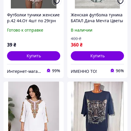
Футболки туники женские
Женская футболка туника
р.42 44.От 4шт по 29грн
БАТАЛ Дача Мечта Цветы
50-54 размеры серая
Готово к отправке
В наличии
400
₴
39
₴
360
₴
Купить
Купить
99%
96%
Интернет-магазин "Задарма"
ИМЕННО ТО!