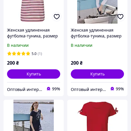
Женская удлиненная
Женская удлиненная
футболка-туника, размер
футболка-туника, размер
M/L, цвет красный в
S/M, цвет синий
В наличии
В наличии
полоску
5.0
(1)
200
₴
200
₴
Купить
Купить
99%
99%
Оптовый интернет-магазин av-style.com.ua
Оптовый интернет-магазин av-style.com.ua