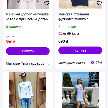
Женская футболка-туника
Женская стильная
батал с принтом «Цветы»
футболка туника с
белый р.56
коротким рукавом и с
В наличии
В наличии
красивым леопардовым
принтом
69
от
₴
/мес
650
₴
690
₴
590
₴
Купить
Купить
97%
Интернет магазин Zheneva
Магазин Твій гардеробчик. Наші ціни краще за знижки!