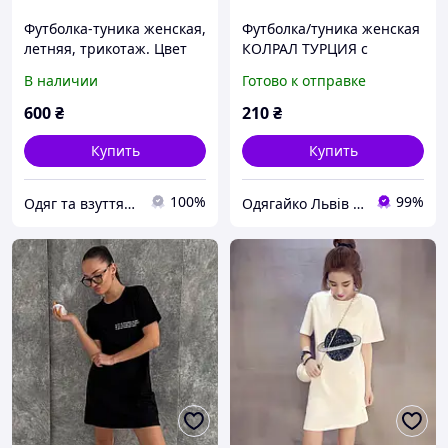
Футболка-туника женская,
Футболка/туника женская
летняя, трикотаж. Цвет
КОЛРАЛ ТУРЦИЯ с
черный, белый,
цветами L-ка - ог виробу
В наличии
Готово к отправке
салатовый. Размер 54-56,
98см КОТТОН тянеться
58-60, 62-64.
сильно
600
₴
210
₴
Купить
Купить
100%
99%
Одяг та взуття NataLI
Одягайко Львів інтернет-магазин