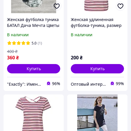
Женская футболка туника
Женская удлиненная
БАТАЛ Дача Мечта Цветы
футболка-туника, размер
50-54 размеры серая
S/M, цвет красный в
В наличии
В наличии
полоску
5.0
(1)
400
₴
360
₴
200
₴
Купить
Купить
96%
99%
"Exactly": Именно то, что Вы искали!
Оптовый интернет-магазин av-style.com.ua