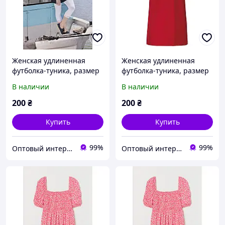
Женская удлиненная
Женская удлиненная
футболка-туника, размер
футболка-туника, размер
XS/S, цвет синий
S/M, цвет красный
В наличии
В наличии
200
₴
200
₴
Купить
Купить
99%
99%
Оптовый интернет-магазин av-style.com.ua
Оптовый интернет-магазин av-style.com.ua