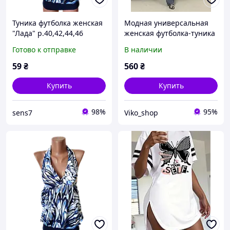
Туника футболка женская
Модная универсальная
"Лада" р.40,42,44,46
женская футболка-туника
хлопок стрейч. Цвета
из хлопка и атласа в
Готово к отправке
В наличии
разные.
стиле Zara 42-46, 48-50
59
₴
560
₴
Купить
Купить
98%
95%
sens7
Viko_shop