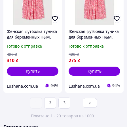
Женская футболка туника
Женская футболка туника
для беременных H&M,
для беременных H&M,
цветы, р.XS
цветы, р.XS
Готово к отправке
Готово к отправке
420
₴
420
₴
310
₴
275
₴
Купить
Купить
94%
94%
Lushana.com.ua
Lushana.com.ua
1
2
3
...
Показано 1 - 29 товаров из 1000+
Смотри также