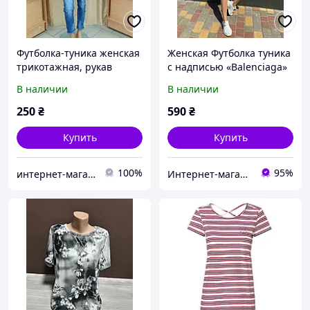
Футболка-туника женская
Женская Футболка туника
трикотажная, рукав
с надписью «Balenciaga»
длинный, цвет
Цвета: белый и черный
В наличии
В наличии
молочный, размер 46-48
Размер: 42/46 (единый)
250
₴
590
₴
Купить
Купить
100%
95%
интернет-магазин Boscap
Интернет-магазин "Подружки"