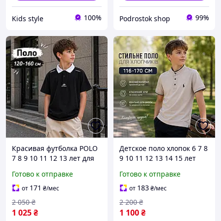
100%
99%
Kids style
Podrostok shop
Красивая футболка POLO
Детское поло хлопок 6 7 8
7 8 9 10 11 12 13 лет для
9 10 11 12 13 14 15 лет
мальчиков подростков,
для мальчиков
Готово к отправке
Готово к отправке
крутые футболки с
подростков,
контрастным
праздничные летние
171
183
от
₴
/мес
от
₴
/мес
воротничком для детей в
футболки поло под горло
2 050
₴
2 200
₴
школу
для детей
1 025
₴
1 100
₴