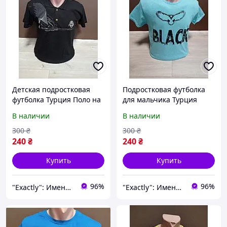
Детская подростковая
Подростковая футболка
футболка Турция Поло на
для мальчика Турция
12-18 лет хлопок черная
Орел на 12-18 лет
В наличии
В наличии
голубой хлопок
300
₴
300
₴
240
₴
240
₴
Купить
Купить
96%
96%
"Exactly": Именно то, что Вы искали!
"Exactly": Именно то, что Вы искали!