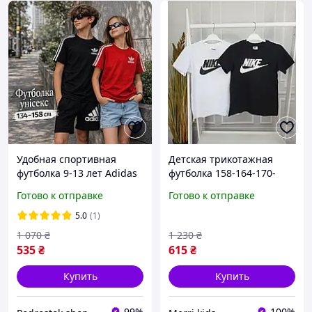
Удобная спортивная
Детская трикотажная
футболка 9-13 лет Adidas
футболка 158-164-170-
мальчику девочке
176см одежда для
Готово к отправке
Готово к отправке
подростку, детские
мальчиков, подростковые
крутые летние футболки
летние футболки для
5.0
(1)
унисекс Адидас трикотаж
парней 13-15 лет
1 070
₴
1 230
₴
535
₴
615
₴
Купить
Купить
99%
100%