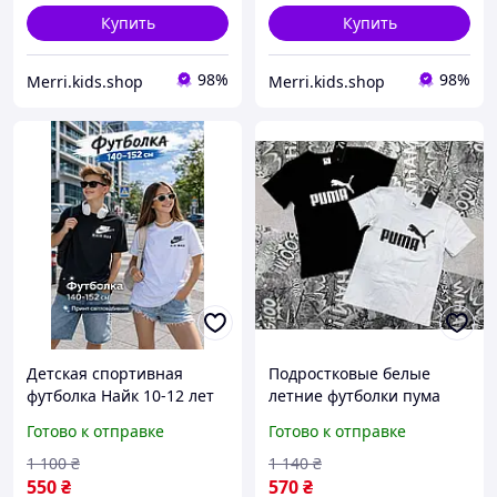
Купить
Купить
98%
98%
Merri.kids.shop
Merri.kids.shop
Детская спортивная
Подростковые белые
футболка Найк 10-12 лет
летние футболки пума
для мальчиков девочек,
для мальчиков 10-11-12
Готово к отправке
Готово к отправке
интересные
лет детская черная
подростковые летние
футболка хлопок с
1 100
₴
1 140
₴
футболки принт Nike air
надписью
550
₴
570
₴