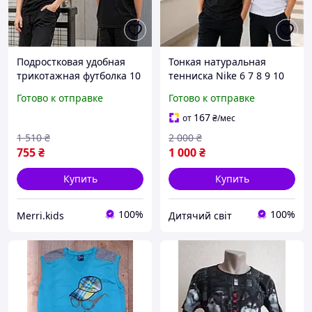
Подростковая удобная
Тонкая натуральная
трикотажная футболка 10
тенниска Nike 6 7 8 9 10
11 12 13 лет для
11 12 13 14 15 лет в школу
Готово к отправке
Готово к отправке
мальчиков, прикольные
мальчику, детские
легкие футболки принт
подростковые футболки
167
от
₴
/мес
без ворота для детей
поло с логотипом
1 510
₴
2 000
₴
755
₴
1 000
₴
Купить
Купить
100%
100%
Merri.kids
Дитячий світ