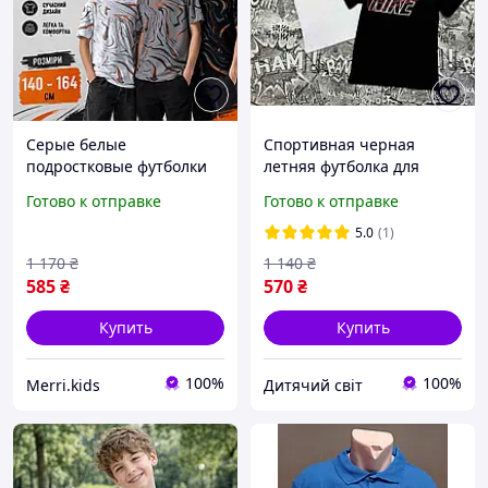
Серые белые
Спортивная черная
подростковые футболки
летняя футболка для
абстрактный принт на
мальчиков подростков
Готово к отправке
Готово к отправке
мальчика, детская крутая
детские стильные белые
черная футболка 10-11-
футболки с принтом 8-14
5.0
(1)
12-13-14 лет
1 170
₴
1 140
₴
585
₴
570
₴
Купить
Купить
100%
100%
Merri.kids
Дитячий світ