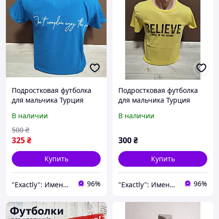
Подростковая футболка
Подростковая футболка
для мальчика Турция
для мальчика Турция
Надпись на 12-18 лет
Вера на 12-18 лет желтая
В наличии
В наличии
голубая хлопок
хлопок
500
₴
325
₴
300
₴
Купить
Купить
96%
96%
"Exactly": Именно то, что Вы искали!
"Exactly": Именно то, что Вы искали!