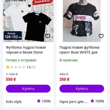
Футболка подростковая
Подростковая футболка
черная и белая Stone
принт Волк WHITE для
Island с патчами для
мальчика 12,18 лет
Готово к отправке
В наличии
мальчиков 128-152 см,
летние качественные
1.0
(1)
базовые детские
1 100
₴
440
₴
футболки
550
₴
350
₴
Купить
Купить
100%
100%
Kids style
Гарні речі для дорослих та малечі