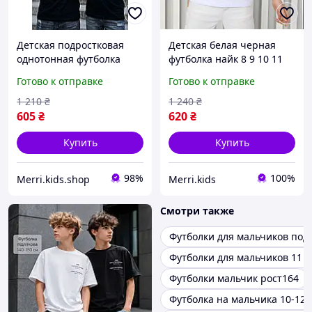
Детская подростковая
Детская белая черная
однотонная футболка
футболка найк 8 9 10 11
найк 9-10-11-12-13 лет
12 13 14 15 лет для
Готово к отправке
Готово к отправке
для мальчиков, летняя
подростков,
стильная одежда для
подростковые летние
1 210
₴
1 240
₴
подростков
футболки для детей
605
₴
620
₴
мальчиков
Купить
Купить
98%
100%
Merri.kids.shop
Merri.kids
Смотри также
Футболки для мальчиков под
Футболки для мальчиков 11 л
Футболки мальчик рост164
Футболка на мальчика 10-12 