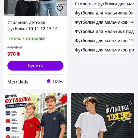
Стильные футболки для маль
Футболка для мальчиков 9лет
Футболки для мальчиков 14 л
Стильная детская
футболка 10 11 12 13 14
Футболка для мальчика подро
15 16 17 лет для мальчика
Готово к отправке
Футболки для мальчиков 15 л
юноши, подростковые
футболки черного белого
1 940
₴
Футболки для мальчиков рост
цвета с принтом
970
₴
Купить
100%
Merri.kids