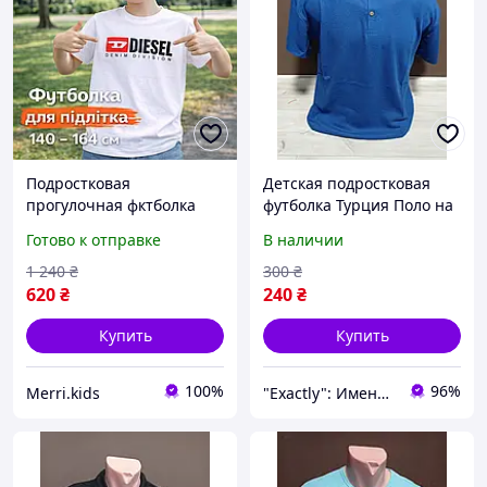
Подростковая
Детская подростковая
прогулочная фктболка
футболка Турция Поло на
Diesel 10 11 12 13 14 лет
12-18 лет хлопок синяя
Готово к отправке
В наличии
мальчику на лето,
детские трикотажные
1 240
₴
300
₴
футболки с коротким
620
₴
240
₴
рукавом
Купить
Купить
100%
96%
Merri.kids
"Exactly": Именно то, что Вы искали!