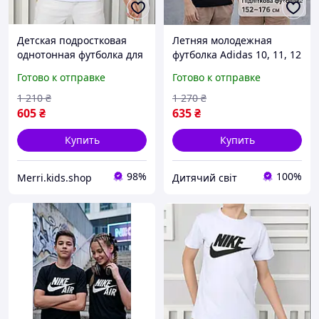
Детская подростковая
Летняя молодежная
однотонная футболка для
футболка Adidas 10, 11, 12
мальчиков, летняя
13 14 лет для мальчиков
Готово к отправке
Готово к отправке
стильная одежда для
подростков, детские
подростков юниор 9-15
крутые футболки Адидас с
1 210
₴
1 270
₴
лет
коротким рукавом
605
₴
635
₴
Купить
Купить
98%
100%
Merri.kids.shop
Дитячий світ