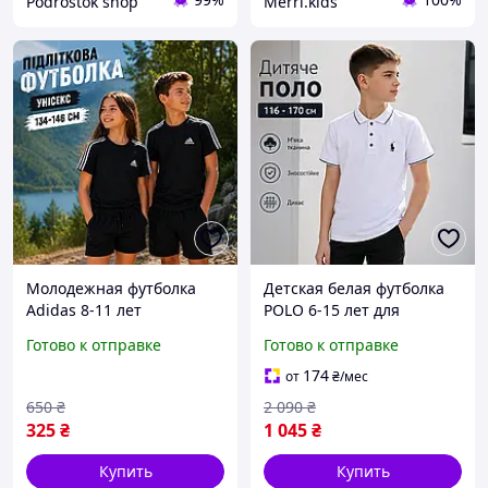
Podrostok shop
Merri.kids
Молодежная футболка
Детская белая футболка
Adidas 8-11 лет
POLO 6-15 лет для
трикотажная на мальчика
тенниса на мальчиков
Готово к отправке
Готово к отправке
девочку, детские
подростков, красивые
подростковые черные
белые нарядные
174
от
₴
/мес
футболки Адидас юниор
футболки хлопок для
650
₴
2 090
₴
унисекс
детей Турция
325
₴
1 045
₴
Купить
Купить