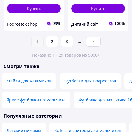
унисекс
Купить
Купить
99%
100%
Podrostok shop
Дитячий світ
1
2
3
...
Показано 1 - 29 товаров из 9000+
Смотри также
Майки для мальчиков
Футболки для подростков
Д
Яркие футболки на мальчика
Футболка для мальчика 16
Популярные категории
Детские пижамы
Кофты и свитеры для мальчиков