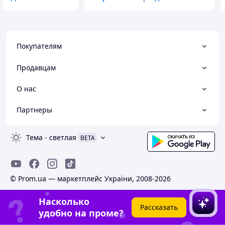
Покупателям
Продавцам
О нас
Партнеры
Тема
-
светлая
BETA
© Prom.ua — маркетплейс України, 2008-2026
Насколько
Рассказать
удобно на проме?