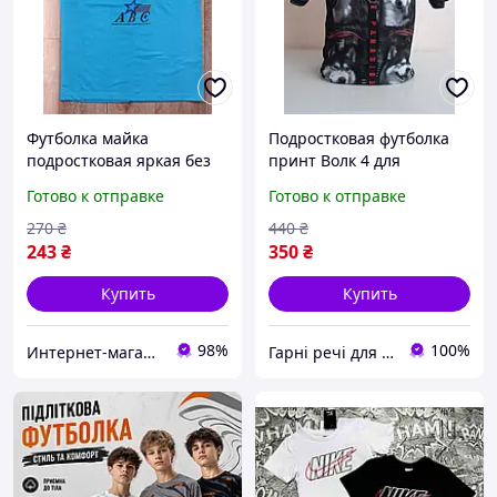
Футболка майка
Подростковая футболка
подростковая яркая без
принт Волк 4 для
рукавов 11-13 лет
мальчика 12/14/16 лет
Готово к отправке
Готово к отправке
270
₴
440
₴
243
₴
350
₴
Купить
Купить
98%
100%
Интернет-магазин "Саламандра"
Гарні речі для дорослих та малечі