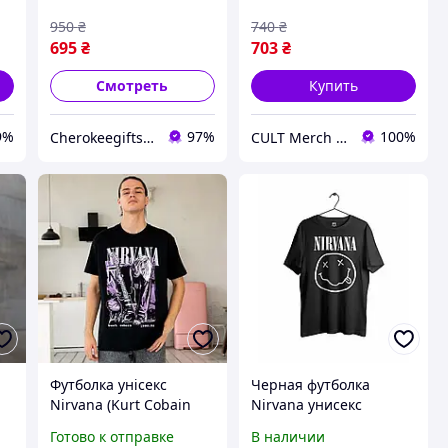
950
₴
740
₴
695
₴
703
₴
Смотреть
Купить
9%
97%
100%
Cherokeegifts - магазин подарунків
CULT Merch Store
Футболка унісекс
Черная футболка
Nirvana (Kurt Cobain
Nirvana унисекс
1982-94) XS чорний
футболки Нирвана Курт
Готово к отправке
В наличии
Кобейн