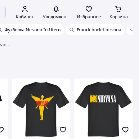
Кабинет
Уведомления
Избранное
Корзина
Футболка Nirvana In Utero
Franck boclet nirvana
Футболка нирвана nirvana нирвана nirvana