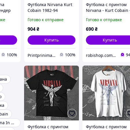
na
Футболка Nirvana Kurt
Футболка с принтом
ендер
Cobain 1982-94
Nirvana - Kurt Cobain 
eclama
PG07321 goodreclama
Brilliance - BLACK,
вке
Готово к отправке
Готово к отправке
Черный, XS
904
₴
690
₴
ь
Купить
Купить
100%
100%
9
Printprinimatel
robishop.com.ua
ана
o
ка
bain
Футболка Nirvana In Utero
Футболка c принтом
Футболка c принтом