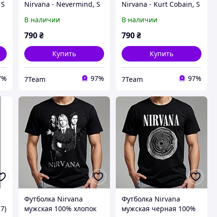
 S
Nirvana - Nevermind, S
Nirvana - Kurt Cobain, S
В наличии
В наличии
790
₴
790
₴
Купить
Купить
7%
97%
97%
7Team
7Team
Футболка Nirvana
Футболка Nirvana
7)
мужская 100% хлопок
мужская черная 100%