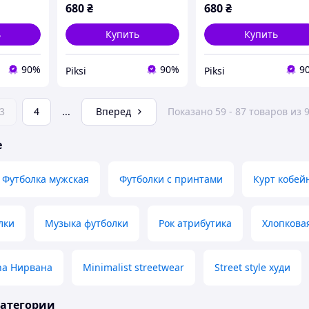
680
₴
680
₴
ь
Купить
Купить
90%
90%
9
Piksi
Piksi
3
4
...
Вперед
Показано 59 - 87 товаров из 
е
Футболка мужская
Футболки с принтами
Курт кобей
лки
Музыка футболки
Рок атрибутика
Хлопкова
na Нирвана
Minimalist streetwear
Street style худи
категории