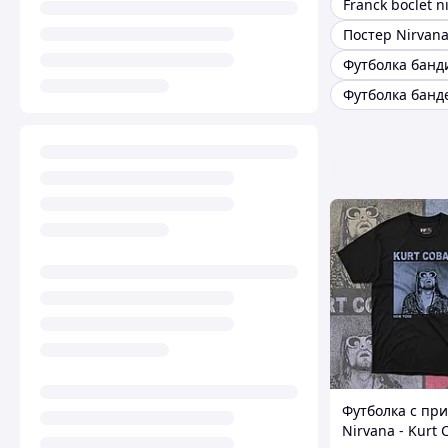
Franck boclet n
Постер Nirvan
Футболка банд
Футболка банд
Футболка c пр
Nirvana - Kurt 