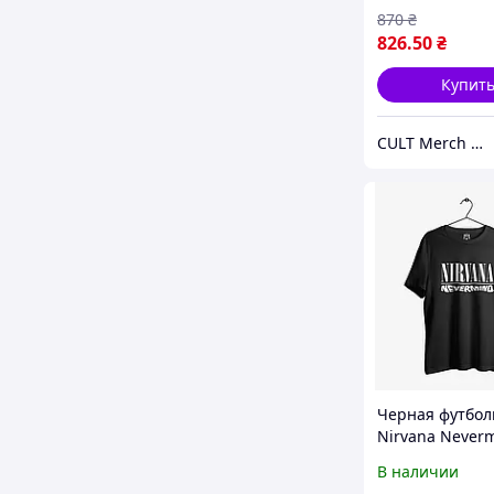
870
₴
826
.50
₴
Купит
CULT Merch Store
Черная футбол
Nirvana Never
унисекс футбо
В наличии
Нирвана Курт 