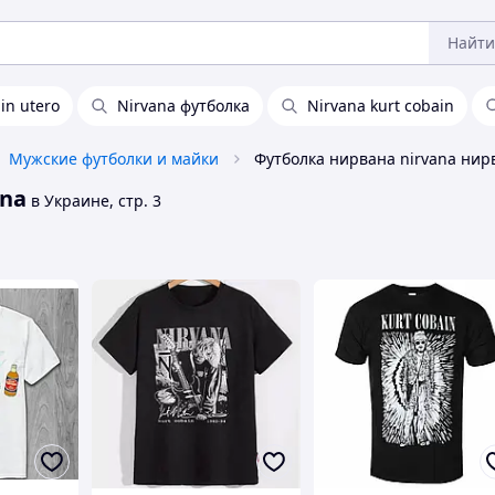
Найти
in utero
Nirvana футболка
Nirvana kurt cobain
Мужские футболки и майки
ana
в Украине, стр. 3