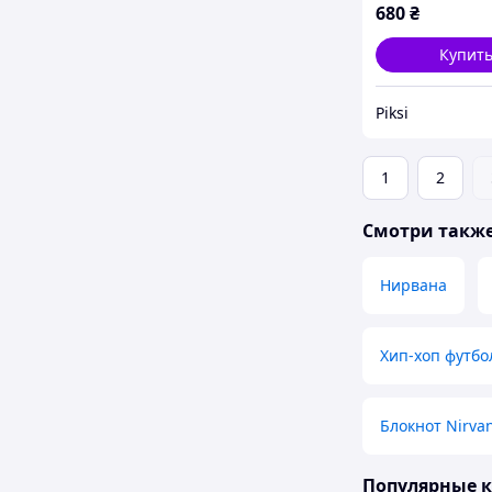
680
₴
Купит
Piksi
1
2
Смотри такж
Нирвана
Хип-хоп футбо
Блокнот Nirva
Популярные 