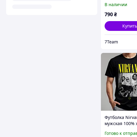
S
В наличии
790
₴
Купит
7Team
Футболка Nirva
мужская 100% 
черная
Готово к отпра