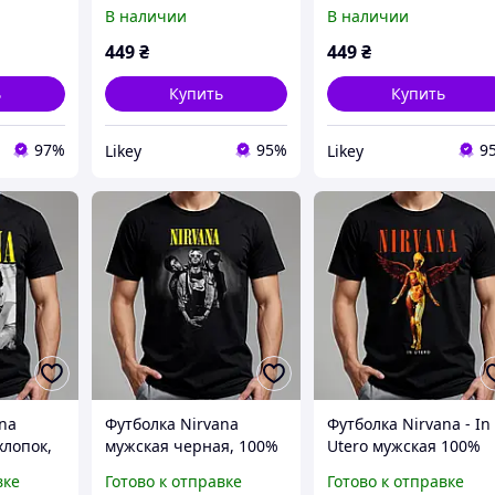
В наличии
В наличии
449
₴
449
₴
ь
Купить
Купить
97%
95%
9
Likey
Likey
na
Футболка Nirvana
Футболка Nirvana - In
хлопок,
мужская черная, 100%
Utero мужская 100%
хлопок
хлопок черная
вке
Готово к отправке
Готово к отправке