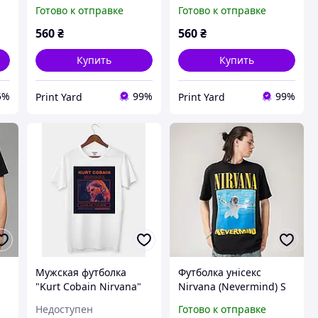
черная
хлопок
Готово к отправке
Готово к отправке
560
₴
560
₴
Купить
Купить
5%
99%
99%
Print Yard
Print Yard
Мужская футболка
Футболка унісекс
"Kurt Cobain Nirvana"
Nirvana (Nevermind) S
чорний
Недоступен
Готово к отправке