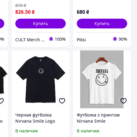
870
₴
826
.50
₴
680
₴
Купить
Купить
0%
100%
90%
CULT Merch Store
Piksi
Черная футболка
Футболка з принтом
go
Nirvana Smile Logo
Nirvana Smile
рт
черные футболки
(Нирвана) (0419)
В наличии
В наличии
Нирвана Курт Кобейн