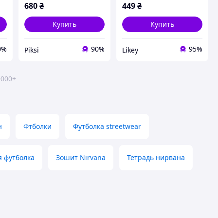
унисекс
680
₴
449
₴
Купить
Купить
0%
90%
95%
Piksi
Likey
9000+
н
Фтболки
Футболка streetwear
я футболка
Зошит Nirvana
Тетрадь нирвана