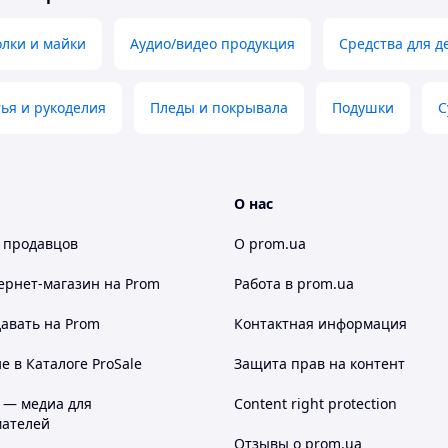
лки и майки
Аудио/видео продукция
Средства для 
ья и рукоделия
Пледы и покрывала
Подушки
С
О нас
 продавцов
О prom.ua
ернет-магазин
на Prom
Работа в prom.ua
авать на Prom
Контактная информация
 в Каталоге ProSale
Защита прав на контент
 — медиа для
Content right protection
ателей
Отзывы о prom.ua