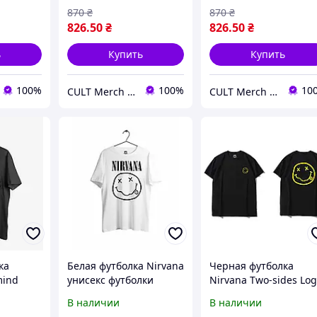
870
₴
870
₴
826
.50
₴
826
.50
₴
ь
Купить
Купить
100%
100%
10
CULT Merch Store
CULT Merch Store
ка
Белая футболка Nirvana
Черная футболка
mind
унисекс футболки
Nirvana Two-sides Lo
лки
Нирвана Курт Кобейн
футболки Нирвана Ку
В наличии
В наличии
Кобейн
Кобейн унисекс