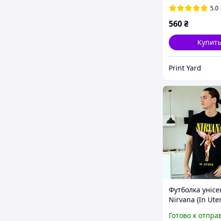
5.0
560
₴
Купит
Print Yard
Футболка унісе
Nirvana (In Ute
чорний
Готово к отпра