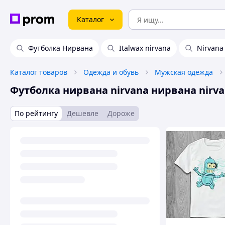
Каталог
Футболка Нирвана
Italwax nirvana
Nirvana 
Каталог товаров
Одежда и обувь
Мужская одежда
Футболка нирвана nirvana нирвана nirv
По рейтингу
Дешевле
Дороже