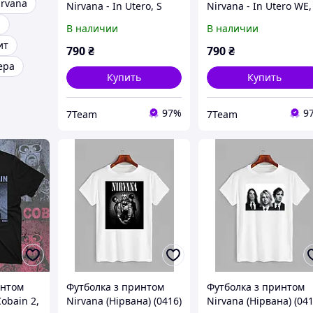
irvana
Nirvana - In Utero, S
Nirvana - In Utero WE,
a
В наличии
В наличии
ит
790
₴
790
₴
ера
Купить
Купить
97%
9
7Team
7Team
интом
Футболка з принтом
Футболка з принтом
Cobain 2,
Nirvana (Нірвана) (0416)
Nirvana (Нірвана) (041