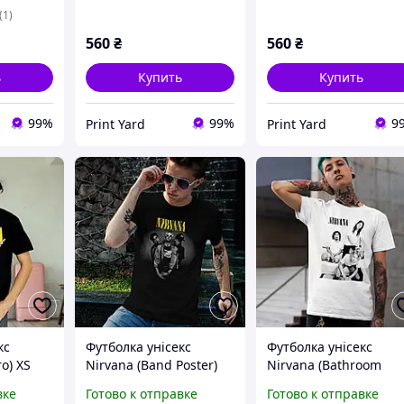
(1)
560
₴
560
₴
ь
Купить
Купить
99%
99%
9
Print Yard
Print Yard
кс
Футболка унісекс
Футболка унісекс
ro) XS
Nirvana (Band Poster)
Nirvana (Bathroom
XS чорний
Poster) XS білий
вке
Готово к отправке
Готово к отправке