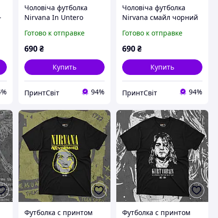
Чоловіча футболка
Чоловіча футболка
-
Nirvana In Untero
Nirvana смайл чорний
чорний XS
XS
Готово к отправке
Готово к отправке
690
₴
690
₴
Купить
Купить
4%
94%
94%
ПринтСвіт
ПринтСвіт
Футболка c принтом
Футболка c принтом