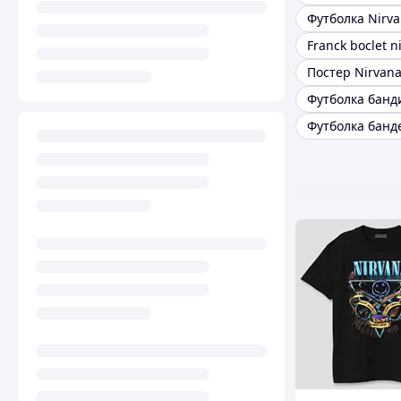
Franck boclet n
Постер Nirvan
Футболка банд
Футболка банд