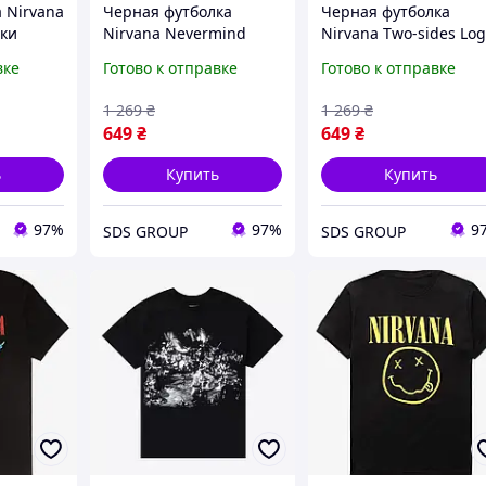
 Nirvana
Черная футболка
Черная футболка
лки
Nirvana Nevermind
Nirvana Two-sides Lo
Кобейн
унисекс Нирвана Курт
футболки Нирвана Ку
вке
Готово к отправке
Готово к отправке
Кобейн
Кобейн унисекс
1 269
₴
1 269
₴
649
₴
649
₴
ь
Купить
Купить
97%
97%
9
SDS GROUP
SDS GROUP