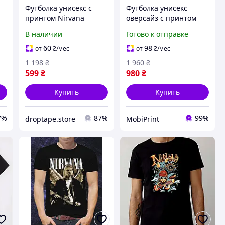
Футболка унисекс с
Футболка унисекс
принтом Nirvana
оверсайз с принтом
я
Нірвана група
Нирвана (Nirvana)
В наличии
Готово к отправке
Оверсайз черная S
черная
60
98
от
₴
/мес
от
₴
/мес
1 198
₴
1 960
₴
599
₴
980
₴
Купить
Купить
7%
87%
99%
droptape.store
MobiPrint