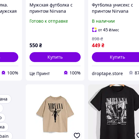
лка.
Мужская футболка с
Футболка унисекс с
мужская
принтом Nirvana
принтом Nirvana
нтом.
Nevermind
Нірвана група базова
Готово к отправке
В наличии
ана
черная XS
45
от
₴
/мес
898
₴
550
₴
449
₴
ь
Купить
Купить
100%
100%
8
Це Принт
droptape.store
ана
o
ка
bain