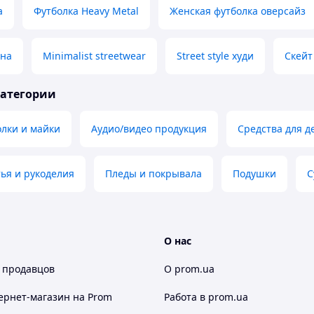
а
Футболка Heavy Metal
Женская футболка оверсайз
ана
Minimalist streetwear
Street style худи
Скейт
категории
лки и майки
Аудио/видео продукция
Средства для 
ья и рукоделия
Пледы и покрывала
Подушки
С
О нас
 продавцов
О prom.ua
ернет-магазин
на Prom
Работа в prom.ua