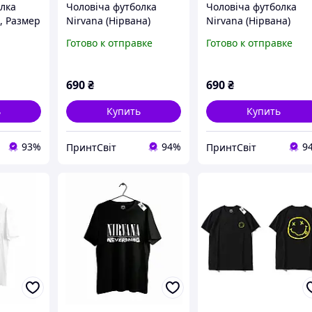
лка
Чоловіча футболка
Чоловіча футболка
, Размер
Nirvana (Нірвана)
Nirvana (Нірвана)
оливковий S
чорний XS
Готово к отправке
Готово к отправке
690
₴
690
₴
ь
Купить
Купить
93%
94%
9
ПринтСвіт
ПринтСвіт