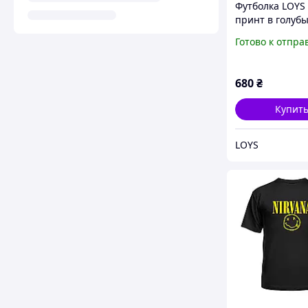
Футболка LOYS 
принт в голубы
PG09580 goodr
Готово к отпра
XS
680
₴
Купит
LOYS