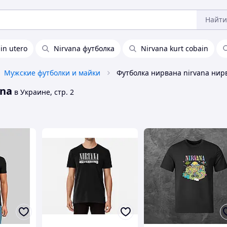
Найти
in utero
Nirvana футболка
Nirvana kurt cobain
Мужские футболки и майки
ana
в Украине, стр. 2