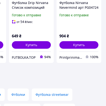
a
Футболка Drip Nirvana
Футболка Nirvana
Список композиций
Nevermind арт PG04724
альбома In Utero
goodreclama
Готово к отправке
Готово к отправке
(двусторонняя версия).
Нирвана
54
от
₴
/мес
649
₴
904
₴
Купить
Купить
4%
94%
100%
FUTBOLKA.TOP
Printprinimatel
и
Фтболки
Футболка streetwear