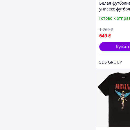
Белая футболка
унисекс футбо
Нирвана Курт 
Готово к отпра
1 269
₴
649
₴
Купит
SDS GROUP