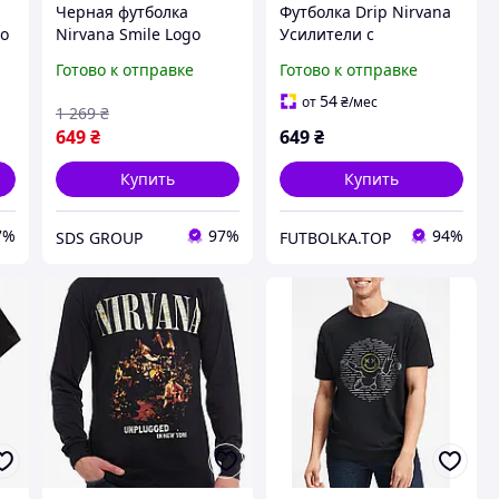
Черная футболка
Футболка Drip Nirvana
go
Nirvana Smile Logo
Усилители с
рт
черные футболки
циферблатами,
Готово к отправке
Готово к отправке
Нирвана Курт Кобейн
тяжелые. Нирвана XS
унисекс
54
от
₴
/мес
1 269
₴
649
₴
649
₴
Купить
Купить
7%
97%
94%
SDS GROUP
FUTBOLKA.TOP