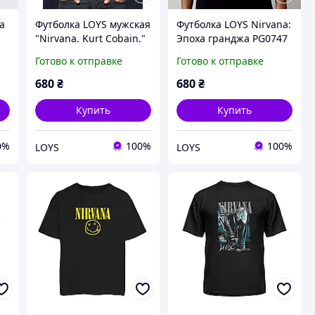
a
Футболка LOYS мужская
Футболка LOYS Nirvana:
"Nirvana. Kurt Cobain."
Эпоха гранджа PG0747
PG00939 goodreclama
goodreclama Черный
Готово к отправке
Готово к отправке
Черный XS
XS
680
₴
680
₴
Купить
Купить
0%
100%
100%
LOYS
LOYS