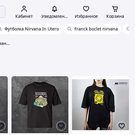
Кабинет
Уведомления
Избранное
Корзина
Футболка Nirvana In Utero
Franck boclet nirvana
Футболка нирвана nirvana нирвана nirvana