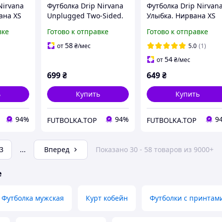
Nirvana
Футболка Drip Nirvana
Футболка Drip Nirvan
ана XS
Unplugged Two-Sided.
Улыбка. Нирвана XS
Нирвана XS
вке
Готово к отправке
Готово к отправке
58
от
₴
/мес
5.0
(1)
54
от
₴
/мес
699
₴
649
₴
ь
Купить
Купить
94%
94%
9
FUTBOLKA.TOP
FUTBOLKA.TOP
3
...
Вперед
Показано 30 - 58 товаров из 9000+
е
Футболка мужская
Курт кобейн
Футболки с принтам