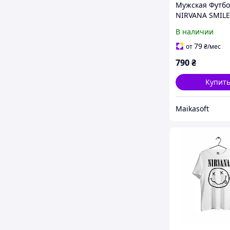
Мужская Футбо
NIRVANA SMILE
XS
В наличии
79
от
₴
/мес
790
₴
Купит
Maikasoft