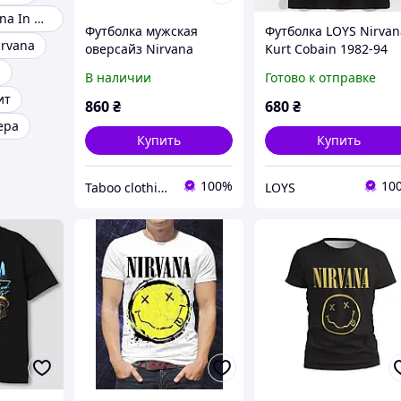
Футболка Nirvana In Utero
Футболка мужская
Футболка LOYS Nirvan
irvana
оверсайз Nirvana
Kurt Cobain 1982-94
Бежевая
PG07321 goodreclama
a
В наличии
Готово к отправке
Черный XS
ит
860
₴
680
₴
ера
Купить
Купить
100%
10
Taboo clothing company
LOYS