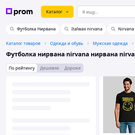
Каталог
Футболка Нирвана
Italwax nirvana
Nirvana 
Каталог товаров
Одежда и обувь
Мужская одежда
Футболка нирвана nirvana нирвана nirv
По рейтингу
Дешевле
Дороже