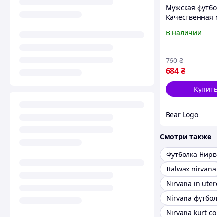
Мужская футбо
Качественная 
футболка с при
В наличии
Nirvana. Нирв
760
₴
684
₴
Купит
Bear Logo
Смотри также
Футболка Нирв
Italwax nirvana
Nirvana in uter
Nirvana футбол
Nirvana kurt co