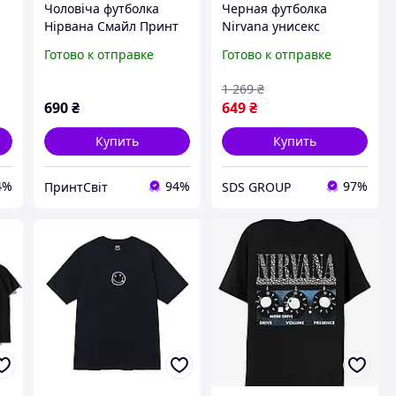
Чоловіча футболка
Черная футболка
Нірвана Смайл Принт
Nirvana унисекс
чорний XS
футболки Нирвана Курт
Готово к отправке
Готово к отправке
Кобейн
1 269
₴
690
₴
649
₴
Купить
Купить
4%
94%
97%
ПринтСвіт
SDS GROUP