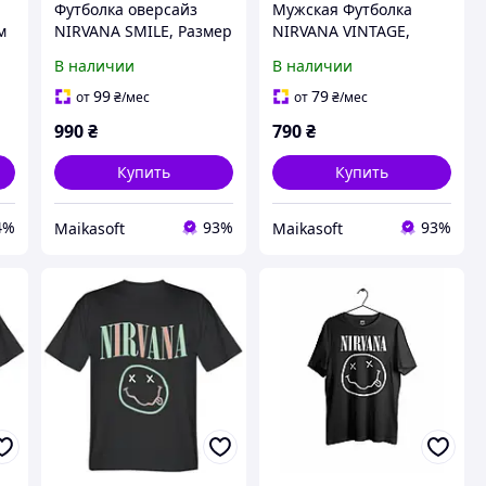
Футболка оверсайз
Мужская Футболка
м
NIRVANA SMILE, Размер
NIRVANA VINTAGE,
XXL Черный
Размер XS
В наличии
В наличии
99
79
от
₴
/мес
от
₴
/мес
990
₴
790
₴
Купить
Купить
4%
93%
93%
Maikasoft
Maikasoft