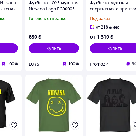
Nirvana
Футболка LOYS мужская
Футболка мужская
х тонах
Nirvana Logo PG00005
спортивная с принто
eclama
goodreclama Белый XS
«Нирвана.
вке
Готово к отправке
Под заказ
Американская рок-
группа. Nirvana»
218
от
₴
/мес
680
₴
от
1 310
₴
ь
Купить
Купить
100%
100%
9
LOYS
PromoZP