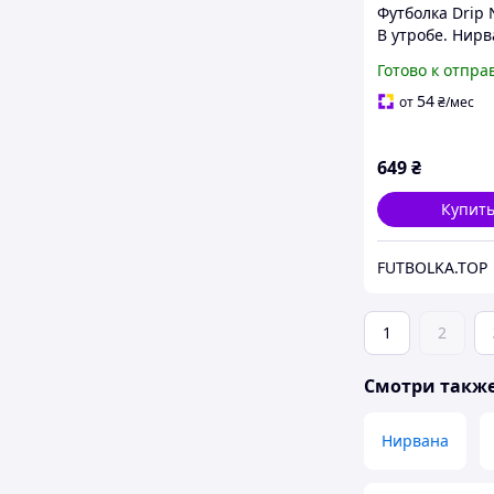
Футболка Drip 
В утробе. Нирв
Готово к отпра
54
от
₴
/мес
649
₴
Купит
FUTBOLKA.TOP
1
2
Смотри такж
Нирвана