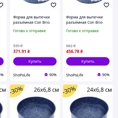
Форма для выпечки
Форма для выпечки
разъёмная Con Brio
разъёмная Con Brio
СВ-515 24 х 6.8 см
СВ-514 26 х 6.8 см
Готово к отправке
Готово к отправке
я
круглая для запекания
круглая для запекания
с антипригарным
с антипригарным
покрытием с SPL
покрытием с SPL
539
₴
662
₴
371
.91
₴
456
.78
₴
Купить
Купить
3%
90%
90%
ShoPoLife
ShoPoLife