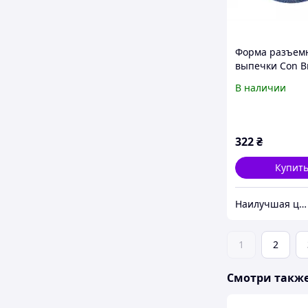
Форма разъем
выпечки Con B
СВ-514
В наличии
322
₴
Купит
Наилучшая цена
1
2
Смотри такж