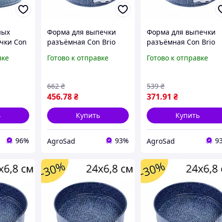
ных
Форма для выпечки
Форма для выпечки
чки Con
разъёмная Con Brio
разъёмная Con Brio
e CB-532
СВ-514 26 х 6.8 см
СВ-515 24 х 6.8 см
вке
Готово к отправке
Готово к отправке
емным
круглая для запекания
круглая для запекани
ригарным
с антипригарным
с антипригарным
покрытием серая
покрытием серая
662
₴
539
₴
456
.78
₴
371
.91
₴
ь
Купить
Купить
96%
93%
9
AgroSad
AgroSad