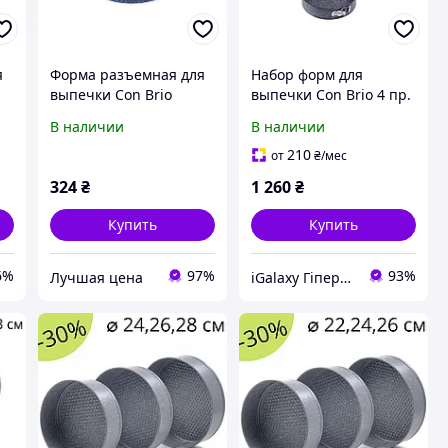
я
Форма разъемная для
Набор форм для
выпечки Con Brio
выпечки Con Brio 4 пр.
СВ-514
539-CB
В наличии
В наличии
210
от
₴
/мес
324
₴
1 260
₴
Купить
Купить
6%
97%
93%
Лучшая цена
iGalaxy Гіпермаркет подарунків