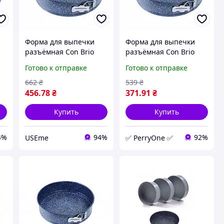
Форма для выпечки
Форма для выпечки
разъёмная Con Brio
разъёмная Con Brio
СВ-514 26 х 6.8 см
СВ-515 24 х 6.8 см
Готово к отправке
Готово к отправке
я
круглая для запекания
круглая для запекания
с антипригарным
с антипригарным
662
₴
539
₴
покрытием серая
покрытием с PER
456
.78
₴
371
.91
₴
Купить
Купить
4%
94%
92%
USEme
✅ PerryOne ✅