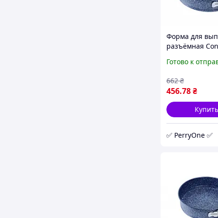
Форма для вы
разъёмная Con
СВ-514 26 х 6.8
Готово к отпра
круглая для за
с антипригар
662
₴
покрытием с P
456
.78
₴
Купит
✅ PerryOne ✅