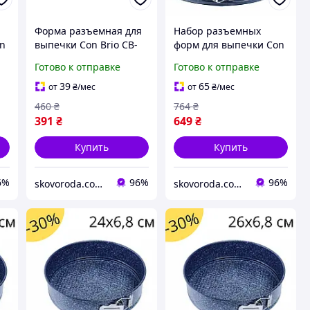
Форма разъемная для
Набор разъемных
on
выпечки Con Brio CB-
форм для выпечки Con
о
514, 26 см со съемным
Brio Pfluon CB-531 из 3
Готово к отправке
Готово к отправке
дном антипригарная
шт со съемным дном и
Eco Granit De Luxe
антипригарным
39
65
от
₴
/мес
от
₴
/мес
покрытием
460
₴
764
₴
391
₴
649
₴
Купить
Купить
6%
96%
96%
skovoroda.com.ua – все для кухни и дома
skovoroda.com.ua – все для кухни и дома