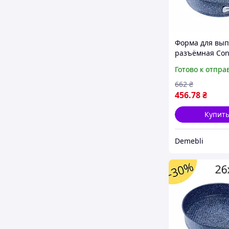
Форма для вы
разъёмная Con
СВ-514 26 х 6.8
Готово к отпра
круглая для за
с антипригар
662
₴
покрытием сер
456
.78
₴
Купит
Demebli