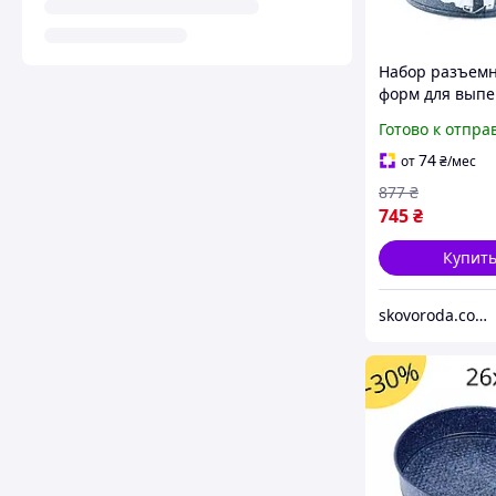
Набор разъем
форм для выпе
Brio Eco Granit
Готово к отпра
из 3 шт со съ
дном и антип
74
от
₴
/мес
покрытием
877
₴
745
₴
Купит
skovoroda.com.ua – все для кухни и дома