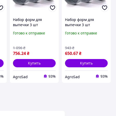
Набор форм для
Набор форм для
выпечки 3 шт
выпечки 3 шт
ая
разъёмные Con Brio
разъёмные Con Brio
Готово к отправке
Готово к отправке
СВ-532 круглая форма
СВ-501 круглая форма
для запекания с
для запекания с
антипригарным
антипригарным
1 096
₴
943
₴
покрытием
покрытием
756
.24
₴
650
.67
₴
Купить
Купить
3%
93%
93%
AgroSad
AgroSad