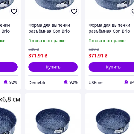
печки
Форма для выпечки
Форма для выпечки
 Brio
разъёмная Con Brio
разъёмная Con Brio
 см
СВ-515 24 х 6.8 см
СВ-515 24 х 6.8 см
вке
Готово к отправке
Готово к отправке
пекания
круглая для запекания
круглая для запекани
ным
с антипригарным
с антипригарным
539
₴
539
₴
ая
покрытием серая
покрытием серая
371
.91
₴
371
.91
₴
ь
Купить
Купить
92%
92%
9
Demebli
USEme