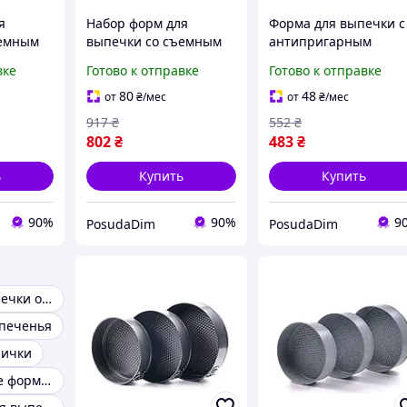
я
Набор форм для
Форма для выпечки с
ъемным
выпечки со съемным
антипригарным
3 шт (CB-
дном Con Brio 3 шт (CB-
покрытием Con Brio
вке
Готово к отправке
Готово к отправке
502)
26х6.8 см (СВ-514)
80
48
от
₴
/мес
от
₴
/мес
917
₴
552
₴
802
₴
483
₴
ь
Купить
Купить
90%
90%
9
PosudaDim
PosudaDim
Форма для выпечки орешков
 печенья
пички
Металлические формы для выпечки кексов