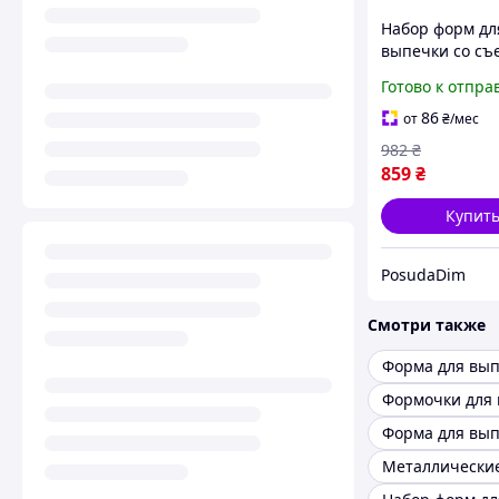
Набор форм дл
выпечки со с
дном Con Brio 
Готово к отпра
501)
86
от
₴
/мес
982
₴
859
₴
Купит
PosudaDim
Смотри также
Формочки для
Форма для вы