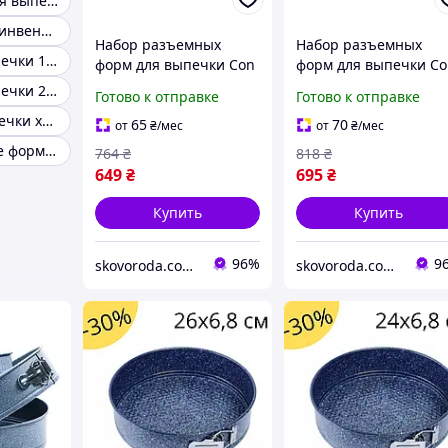
Набор форм для выпечки
Кондитерский инвентарь
Набор разъемных
Набор разъемных
Форма для выпечки 16 см
форм для выпечки Con
форм для выпечки C
Brio CB-502 из 3 шт со
Brio CB-501 из 3 шт с
Форма для выпечки 24 см
Готово к отправке
Готово к отправке
съемным дном и
съемным дном и
Набор для выпечки хлеба
антипригарным
антипригарным
65
70
от
₴
/мес
от
₴
/мес
покрытием
покрытием
Металлические формы для выпечки
764
₴
818
₴
649
₴
695
₴
Купить
Купить
96%
9
skovoroda.com.ua – все для кухни и дома
skovoroda.com.ua – все для кухни и дома