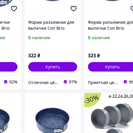
печки
Форма разъемная для
Форма разъемная дл
 Brio
выпечки Con Brio
выпечки Con Brio
 см
СВ-514
СВ-514
вке
В наличии
В наличии
пекания
ным
ER
322
₴
323
₴
ь
Купить
Купить
92%
97%
9
Отличная цена
Приятная цена