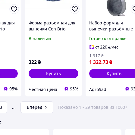
ная для
Форма разъемная для
Набор форм для
rio
выпечки Con Brio
выпечки разъёмные
СВ-514
Con Brio СВ-539 кругл
В наличии
Готово к отправке
4 шт форма для
запекания с
220
от
₴
/мес
антипригарным
1 917
₴
покрытием
322
₴
1 322
.73
₴
ь
Купить
Купить
95%
95%
9
Честная цена
AgroSad
3
...
Вперед
Показано 1 - 29 товаров из 1000+
е