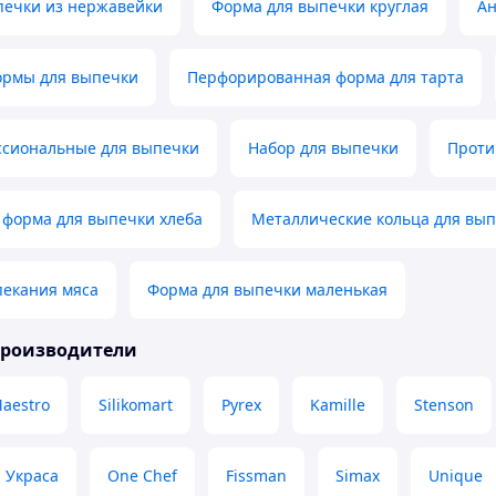
печки из нержавейки
Форма для выпечки круглая
Ан
ормы для выпечки
Перфорированная форма для тарта
сиональные для выпечки
Набор для выпечки
Проти
 форма для выпечки хлеба
Металлические кольца для вы
пекания мяса
Форма для выпечки маленькая
производители
aestro
Silikomart
Pyrex
Kamille
Stenson
Украса
One Chef
Fissman
Simax
Unique