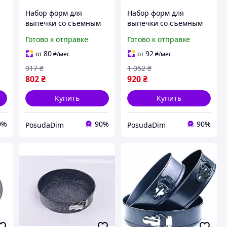
Набор форм для
Набор форм для
выпечки со съемным
выпечки со съемным
дном Con Brio Pfluon 3
дном Con Brio Eco
Готово к отправке
Готово к отправке
шт (CB-531)
Granite 3 шт (CB-532)
80
92
от
₴
/мес
от
₴
/мес
917
₴
1 052
₴
802
₴
920
₴
Купить
Купить
0%
90%
90%
PosudaDim
PosudaDim