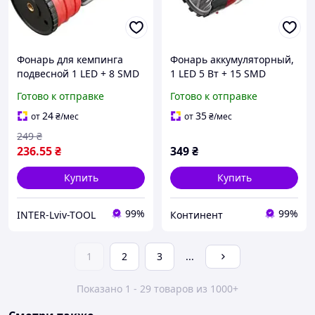
Фонарь для кемпинга
Фонарь аккумуляторный,
подвесной 1 LED + 8 SMD
1 LED 5 Вт + 15 SMD
INTERTOOL (LB-0210)
INTERTOOL LB-0101
Готово к отправке
Готово к отправке
24
35
от
₴
/мес
от
₴
/мес
249
₴
236
.55
₴
349
₴
Купить
Купить
99%
99%
INTER-Lviv-TOOL
Континент
1
2
3
...
Показано 1 - 29 товаров из 1000+