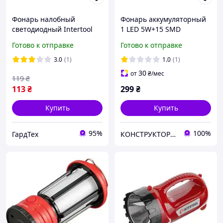
Фонарь налобный
Фонарь аккумуляторный
светодиодный Intertool
1 LED 5W+15 SMD
GRT LB-0302
INTERTOOL LB-0101
Готово к отправке
Готово к отправке
пылевлагозащищенный
корпус, 4 режима работы,
3.0
(1)
1.0
(1)
1 Вт+2 LED,
30
от
₴
/мес
119
₴
113
₴
299
₴
Купить
Купить
95%
100%
ГардТех
КОНСТРУКТОР онлайн-магазин