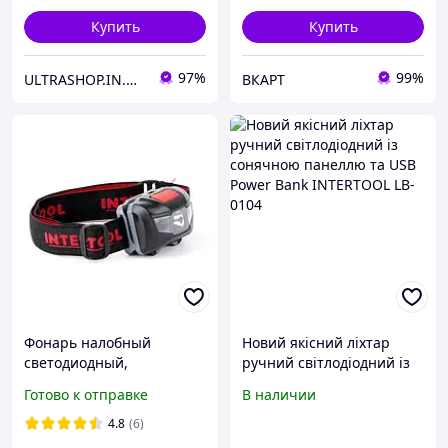
Купить
Купить
97%
99%
ULTRASHOP.IN.UA 🛒 Интернет-магазин трендовых гаджетов
ВКАРТ
Фонарь налобный
Новий якісний ліхтар
светодиодный,
ручний світлодіодний із
пылевлагозащищенный
сонячною панеллю та
Готово к отправке
В наличии
корпус 1 Вт + 2 LED,
USB Power Bank
батарейки 3 ААА
INTERTOOL LB-0104
4.8
(6)
INTERTOOL LB-0302