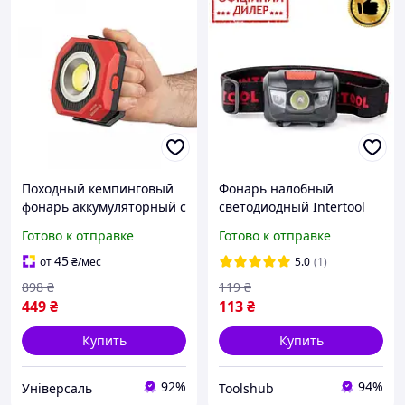
Походный кемпинговый
Фонарь налобный
фонарь аккумуляторный с
светодиодный Intertool
разными режимами,
TSH LB-0302
Готово к отправке
Готово к отправке
Солнечный фонарь для
пылевлагозащищенный
кемпинга
корпус, 4 режима работы,
45
от
₴
/мес
5.0
(1)
1 Вт+2 LED,
898
₴
119
₴
449
₴
113
₴
Купить
Купить
92%
94%
Універсаль
Toolshub