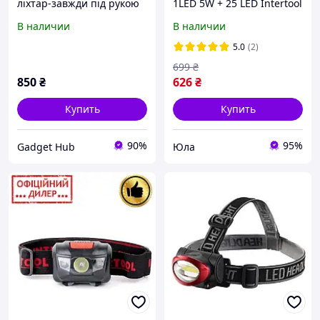
ліхтар-завжди під рукою
1LED 5W + 25 LED Intertool
1 LED 5 W + 25 LED
YLP LB-0102
В наличии
В наличии
INTERTOOL
5.0
(2)
699
₴
850
₴
626
₴
Купить
Купить
90%
95%
Gadget Hub
Юла