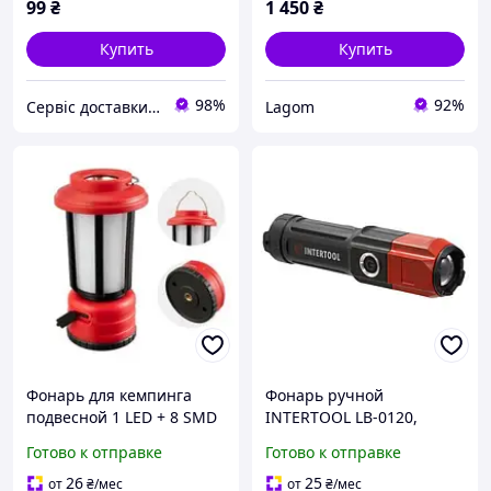
99
₴
1 450
₴
Купить
Купить
98%
92%
Сервіс доставки будівельних матеріалів
Lagom
Фонарь для кемпинга
Фонарь ручной
подвесной 1 LED + 8 SMD
INTERTOOL LB-0120,
светодиодный XPE,
Готово к отправке
Готово к отправке
аккумуляторный Li-Ion,
zoom, четыре режима,
26
25
от
₴
/мес
от
₴
/мес