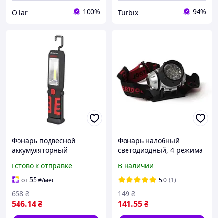
100%
94%
Ollar
Turbix
Фонарь подвесной
Фонарь налобный
аккумуляторный
светодиодный, 4 режима
INTERTOOL LB-0145
работы, 19 LED,
Готово к отправке
В наличии
WORKLIGHT 270°, LED 1Вт,
батарейки 3 ААА
COB 3Вт, 200Лм
INTERTOOL LB-0301
55
от
₴
/мес
5.0
(1)
658
₴
149
₴
546
.14
₴
141
.55
₴