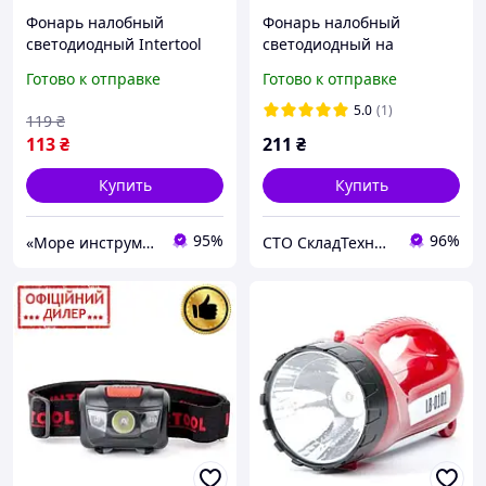
Фонарь налобный
Фонарь налобный
светодиодный Intertool
светодиодный на
STP LB-0302
батарейках 3 ААА
Готово к отправке
Готово к отправке
пылевлагозащищенный
пылевлагозащищенный
корпус, 4 режима работы,
корпус 3W COB
5.0
(1)
119
₴
1 Вт+2 LED,
INTERTOOL LB-0304
113
₴
211
₴
Купить
Купить
95%
96%
«Море инструментов»
СТО СкладТехника