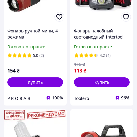
Фонарь ручной мини, 4
Фонарь налобный
режима
светодиодный Intertool
INT LB-0302
Готово к отправке
Готово к отправке
пылевлагозащищенный
корпус, 4 режима работы,
5.0
(2)
4.2
(4)
1 Вт+2 LED,
119
₴
154
₴
113
₴
Купить
Купить
100%
96%
P R O R A B
Toolero