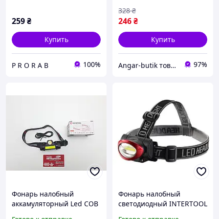
яркость 120 лм, USB
328
₴
зарядка
259
₴
246
₴
Купить
Купить
100%
97%
P R O R A B
Angar-butik товары для дома и быта
Фонарь налобный
Фонарь налобный
аккамуляторный Led COB
светодиодный INTERTOOL
Intertool
LB-0304, 3W COB, 150 Лм,