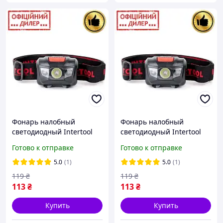
Фонарь налобный
Фонарь налобный
светодиодный Intertool
светодиодный Intertool
YLP LB-0302
PAK LB-0302
Готово к отправке
Готово к отправке
пылевлагозащищенный
пылевлагозащищенный
корпус, 4 режима работы,
корпус, 4 режима работы,
5.0
(1)
5.0
(1)
1 Вт+2 LED,
1 Вт+2 LED,
119
₴
119
₴
113
₴
113
₴
Купить
Купить