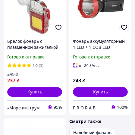
Брелок фонарь с
Фонарь аккумуляторный
плазменной зажигалкой
1 LED + 1 COB LED
INTERTOOL STP LB-0165
Готово к отправке
Готово к отправке
(100 Лм, 300 мАч, 3
режима) Мини фонарь
24
5.0
(3)
от
₴
/мес
249
₴
237
₴
243
₴
Купить
Купить
95%
100%
«Море инструментов»
P R O R A B
Смотри также
Налобный фонарь