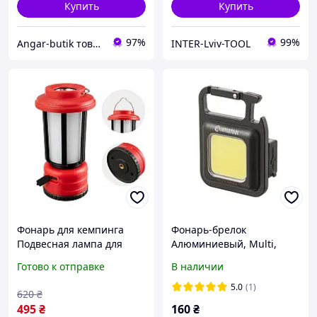
Купить
Купить
97%
99%
Angar-butik товары для дома и быта
INTER-Lviv-TOOL
Фонарь для кемпинга
Фонарь-брелок
Подвесная лампа для
Алюминиевый, Multi,
палатки INTERTOOL LB-
STORM
Готово к отправке
В наличии
0210 1 LED + 8 SMD
5.0
(1)
620
₴
495
₴
160
₴