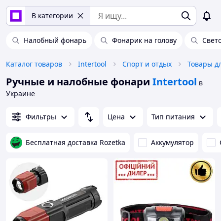
В категории
Налобный фонарь
Фонарик на голову
Свет
Каталог товаров
Intertool
Спорт и отдых
Товары д
Ручные и налобные фонари
Intertool
в
Украине
Фильтры
Цена
Тип питания
Бесплатная доставка Rozetka
Аккумулятор