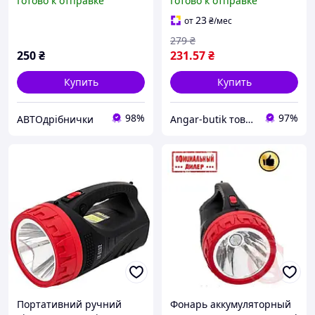
Готово к отправке
Готово к отправке
3 режима, питание
3xAAA, пылевлагозащита
23
от
₴
/мес
279
₴
250
₴
231
.57
₴
Купить
Купить
98%
97%
АВТОдрібнички
Angar-butik товары для дома и быта
Портативний ручний
Фонарь аккумуляторный