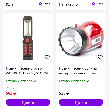
95%
95%
Юла
ПапаКарло
Новий якісний ліхтар
Новий якісний ручний
WORKLIGHT 270°, STORM
ліхтар акумуляторний 1
INTERTOOL чорного
LED 5W+15 SMD
Готово к отправке
Готово к отправке
кольору
INTERTOOL LB-0101 колір
червоний
703
.75
₴
563
₴
535
₴
Купить
Купить