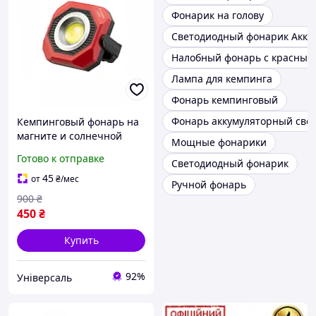
Фонарик на голову
Светодиодный фонарик Акку
Налобный фонарь с красным
Лампа для кемпинга
Фонарь кемпинговый
Фонарь аккумуляторный св
Кемпинговый фонарь на
магните и солнечной
Мощные фонарики
зарядке, Турестический
Готово к отправке
Светодиодный фонарик
подвесной фонарь в
палатку LB-0215
45
от
₴
/мес
Ручной фонарь
900
₴
450
₴
Купить
92%
Універсаль