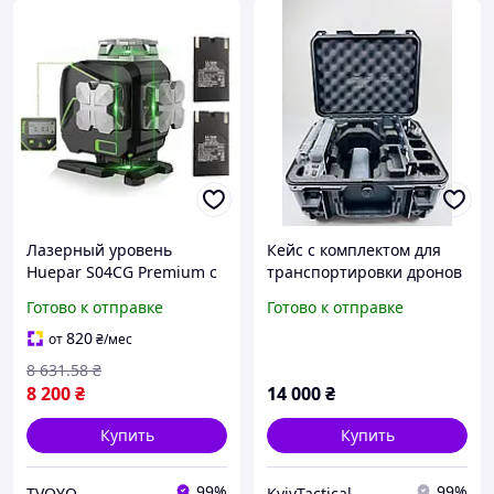
Лазерный уровень
Кейс с комплектом для
Huepar S04CG Premium с
транспортировки дронов
2 аккумуляторами + кейс
DJI Matrice 4E и Matrice
Готово к отправке
Готово к отправке
для транспортировки
4T, Black
820
от
₴
/мес
8 631
.58
₴
8 200
₴
14 000
₴
Купить
Купить
99%
99%
TVOYO
KyivTactical