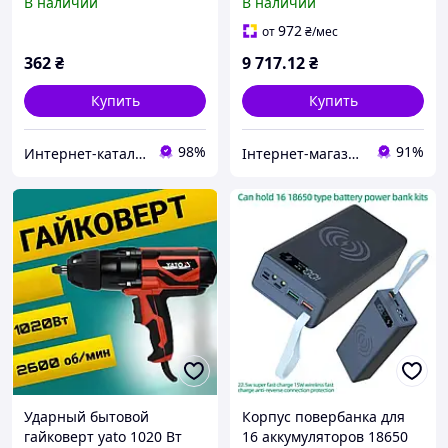
В наличии
В наличии
транспортировки оружия
972
от
₴
/мес
362
₴
9 717
.12
₴
Купить
Купить
98%
91%
Интерн​ет-кат​а​л​ог ск​​и​до​к "GALANTI"
Інтернет-магазин Premium Pro
Ударный бытовой
Корпус повербанка для
гайковерт yato 1020 Вт
16 аккумуляторов 18650