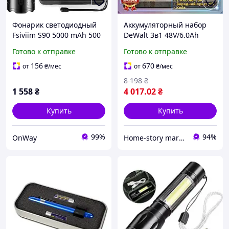
Фонарик светодиодный
Аккумуляторный набор
Fsiviim S90 5000 mAh 500
DeWalt 3в1 48V/6.0Ah
000 люмен черный с
гайковерт, ударный
Готово к отправке
Готово к отправке
кейсом и USB для
перфоратор и УШМ с
кемпинга
зарядным устройством в
156
670
от
₴
/мес
от
₴
/мес
кейсе для
8 198
₴
транспортировки
1 558
₴
4 017
.02
₴
Купить
Купить
99%
94%
OnWay
Home-story market