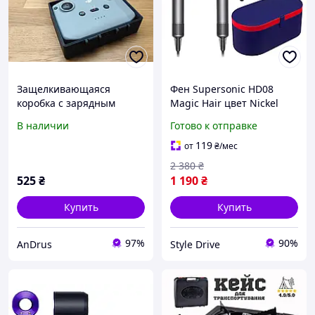
Защелкивающаяся
Фен Supersonic HD08
коробка с зарядным
Magic Hair цвет Nickel
портом для DJI RC-N3,
Fuchsia Розовый с
В наличии
Готово к отправке
защитный кейс для
насадкой
хранения и
концентратором + кейс
119
от
₴
/мес
транспортировки пульта
для транспортировки -
2 380
₴
DJI RC-N3, органайзер
премиальный фен
525
₴
1 190
₴
Купить
Купить
97%
90%
AnDrus
Style Drive