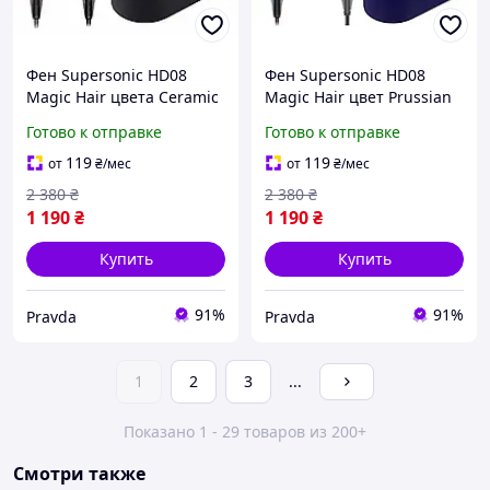
Фен Supersonic HD08
Фен Supersonic HD08
Magic Hair цвета Ceramic
Magic Hair цвет Prussian
Pink Sakura Телесный с
Blue Синий с насадкой
Готово к отправке
Готово к отправке
насадкой
концентратором и кейсом
концентратором + кейс
для транспортировки -
119
119
от
₴
/мес
от
₴
/мес
для транспортировки
премиальный фен
2 380
₴
2 380
₴
1 190
₴
1 190
₴
Купить
Купить
91%
91%
Pravda
Pravda
1
2
3
...
Показано 1 - 29 товаров из 200+
Смотри также