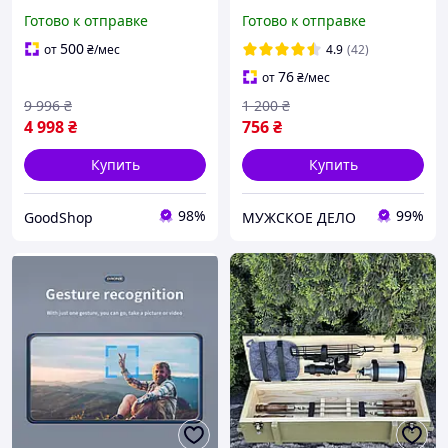
для дома и
Кейс для PowerBank с
Готово к отправке
Готово к отправке
шиномонтажа,
быстрой зарядкой PD-QI
электрогайковерт YATO с
на винтах с дисплеем
500
от
₴
/мес
4.9
(42)
пластиковым кейсом для
76
от
₴
/мес
транспортировки
9 996
₴
1 200
₴
4 998
₴
756
₴
Купить
Купить
98%
99%
GoodShop
МУЖСКОЕ ДЕЛО