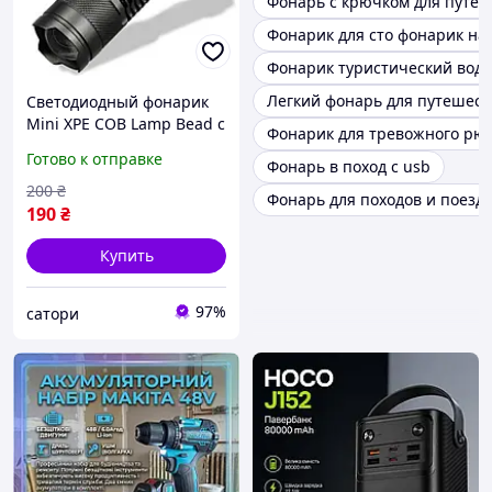
Фонарь с крючком для путе
Фонарик для сто фонарик на
Фонарик туристический во
Легкий фонарь для путешес
Светодиодный фонарик
Mini XPE COB Lamp Bead с
Фонарик для тревожного рю
боковым фонарем и
Готово к отправке
Фонарь в поход с usb
кейсом для хранения
200
₴
Фонарь для походов и поезд
190
₴
Купить
97%
сатори