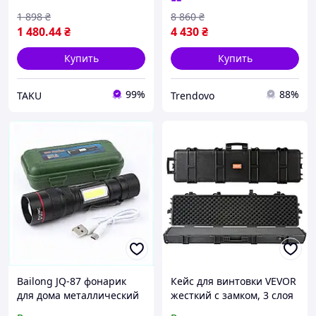
транспортировки
инструментов
1 898
₴
8 860
₴
1 480
.44
₴
4 430
₴
Купить
Купить
99%
88%
TAKU
Trendovo
Bailong JQ-87 фонарик
Кейс для винтовки VEVOR
для дома металлический
жесткий с замком, 3 слоя
с кейсом 6K269499E
пены для хранения и