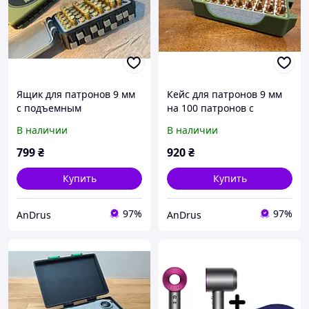
Ящик для патронов 9 мм
Кейс для патронов 9 мм
с подъемным
на 100 патронов с
механизмом на 50
защёлкой | Пластиковый
В наличии
В наличии
патронов кейс для
бокс для хранения и
хранения и
транспортировки
799
₴
920
₴
транспортировки
боеприпасов 9x19 мм
боеприпасов, органайзер
AnDrus
Купить
Купить
для пат
97%
97%
AnDrus
AnDrus