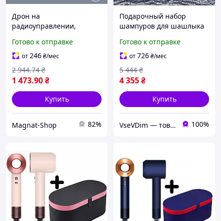
Дрон на
Подарочный набор
радиоуправлении,
шампуров для шашлыка
квадрокоптер с камерой
и гриля в деревянном
Готово к отправке
Готово к отправке
HD + функцией FPV и
кейсе на 6 персон с
кейсом для
решеткой для овощей
246
726
от
₴
/мес
от
₴
/мес
транспортировки код
бутылкой и фонариком
2 944
.74
₴
5 444
₴
395174
оливковый
1 473
.90
₴
4 355
₴
Купить
Купить
82%
100%
Magnat-Shop
VseVDim — товари, що роблять життя простішим