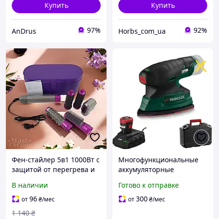
Купить
Купить
97%
92%
AnDrus
Horbs_com_ua
Фен-стайлер 5в1 1000Вт с
Многофункциональные
защитой от перегрева и
аккумуляторные
кейсом для
шлифовальные машины
В наличии
Готово к отправке
транспортировки и
Parkside PAMS 12 A1 с
хранения K459F
кейсом для
96
300
от
₴
/мес
от
₴
/мес
транспортировки
1 140
₴