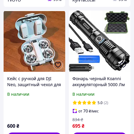
Кейс с ручкой для DJI
Фонарь черный Koanni
Neo, защитный чехол для
аккумуляторный 5000 Лм
хранения и
5 режимов дальность
В наличии
В наличии
транспортировки дрона
1500 м с кейсом USB
DJI Neo AnDrus
5.0
(2)
70
от
₴
/мес
834
₴
600
₴
695
₴