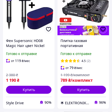
Фен Supersonic HD08
Плитка газовая
Magic Hair цвет Nickel
портативная
Purple Фиолетовый с
туристическая с
Готово к отправке
Готово к отправке
насадкой
пьезоподжигом + кейс
концентратором + кейс
для транспортировки в
119
от
₴
/мес
4.5
(2)
для транспортировки
комплекте
79
от
₴
/мес
профессиональный
2 380
₴
1 199
₴/комплект
1 190
₴
789
₴/комплект
Купить
Купить
90%
96%
Style Drive
🌟 ELEKTRONIKA UA – твой магазин техники 🌟