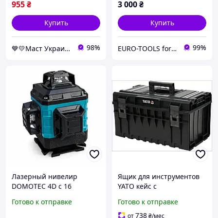
955
₴
3 000
₴
Купить
Купить
98%
99%
💙💛Маст Украина 💙💛
EURO-TOOLS for HOME
Лазерный нивелир
Ящик для инструментов
DOMOTEC 4D с 16
YATO кейс с
лазерными линиями,
перегородками для
Готово к отправке
Готово к отправке
LCD-дисплеем, двумя АКБ
хранения и
и прочным кейсом для
транспортировки
738
от
₴
/мес