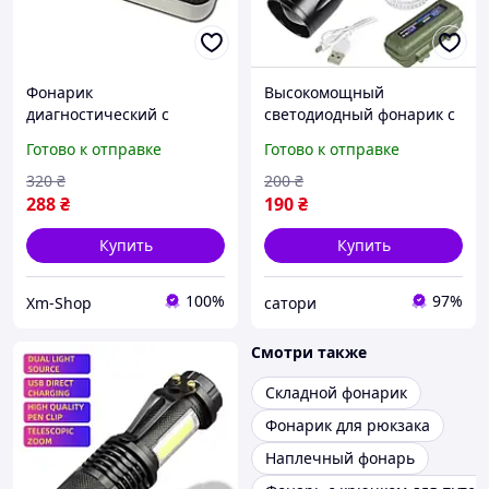
Фонарик
Высокомощный
диагностический с
светодиодный фонарик с
держателем для
боковым фонарем
Готово к отправке
Готово к отправке
шпателей в
регулируемым световым
металлическом кейсе
потоком кейсом для
320
₴
200
₴
хранения
288
₴
190
₴
Купить
Купить
100%
97%
Xm-Shop
сатори
Смотри также
Складной фонарик
Фонарик для рюкзака
Наплечный фонарь