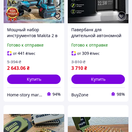
Мощный набор
Павербанк для
инструментов Makita 2 в
длительной автономной
1 48 В 6.0Ah гайковерт с
работы 80тыс, повербанк
Готово к отправке
Готово к отправке
подсветкой и болгарка в
со встроенным
кейсе для
фонариком, Большой
441
309
от
₴
/мес
от
₴
/мес
транспортировки с 2 АКБ
павербанк с ручкой для
5 394
₴
3 810
₴
транспортировк
2 643
.06
₴
3 710
₴
Купить
Купить
94%
98%
Home-story market
BuyZone