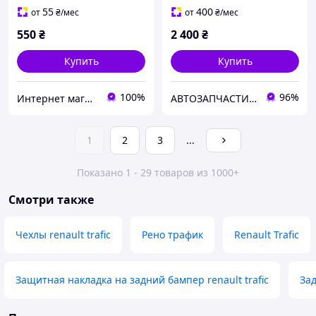
Laguna I 1998-2001 год
Magneti Marelli
55
400
от
₴
/мес
от
₴
/мес
550
₴
2 400
₴
Купить
Купить
100%
96%
Интернет магазин "Avto-Rozbir"
АВТОЗАПЧАСТИНИ-ВІКТОР
1
2
3
...
Показано 1 - 29 товаров из 1000+
Смотри также
Чехлы renault trafic
Рено трафик
Renault Trafic
Защитная накладка на задний бампер renault trafic
Зад