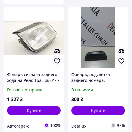
Фонарь сигнала заднего
Фонарь, подсветка
хода на Рено Трафик 01->
заднего номера,
R DEPO (Тайвань)
8200211477 на Renault
Готово к отправке
В наличии
4421304RLDUE
Trafic, Opel Vivaro, Nissan
Primastar, Рено Трафик,
1 327
₴
300
₴
Купить
Купить
100%
97%
Автогараж
Detalux