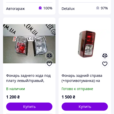
100%
97%
Автогараж
Detalux
Фонарь заднего хода под
Фонарь задний справа
плату левый/правый,
(+противотуманка) на
8200968070, 8200968063
Рено Трафик 2014 -> TYC
В наличии
Готово к отправке
на Vivaro, Trafic, Primastar,
(Тайвань) - 1912477012
Трафик,
1 200
₴
1 500
₴
Купить
Купить