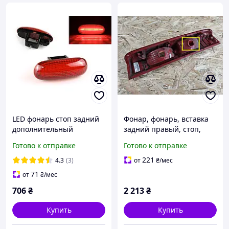
LED фонарь стоп задний
Фонар, фонарь, вставка
дополнительный
задний правый, стоп,
диодный на двери Рено
поворот (под патроны на
Готово к отправке
Готово к отправке
Трафик Renault Trafic
4 усики) 2006-2014
2001-2013
8200415251 Рено Трафик,
221
4.3
(3)
от
₴
/мес
Опель Виваро,
71
от
₴
/мес
706
₴
2 213
₴
Купить
Купить