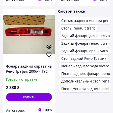
Смотри также
Стекло заднего фонаря рено
Стопы renault trafic
Задний фонарь для опель ви
Задний фонарь renault trafic 
Задний фонарь opel vivaro
Стоп задний Рено Трафик
Фонарь заднего хода vivaro
Фонарь задний справа на
Рено Трафик 2006-> TYC
Плата заднего фонаря рено 
(Тайвань) 1112383012
Готово к отправке
Дополнительный стоп renault 
2 338
₴
Плата фонаря заднего opel vi
Купить
100%
Автогараж