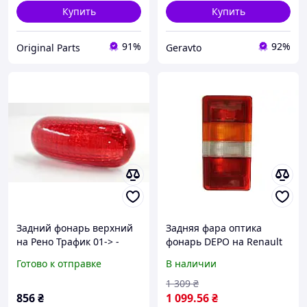
Купить
Купить
91%
92%
Original Parts
Geravto
Задний фонарь верхний
Задняя фара оптика
на Рено Трафик 01-> -
фонарь DEPO на Renault
Loro (Турция) 03742870
Trafic левый 81-94 Рено
Готово к отправке
В наличии
Трафик 2
1 309
₴
856
₴
1 099
.56
₴