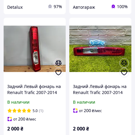
97%
100%
Detalux
Автогараж
Задний Левый фонарь на
Задний Левый фонарь на
Renault Trafic 2007-2014
Renault Trafic 2007-2014
(Рено Трафик) Опель
(Рено Трафик) Опель
В наличии
В наличии
Виваро Примастар стоп
Виваро Примастар стоп
Фонар левий задний
Фонар лівий задній
200
5.0
(1)
от
₴
/мес
200
от
₴
/мес
2 000
₴
2 000
₴