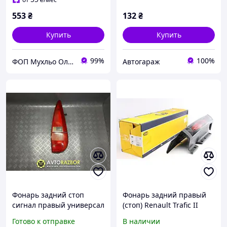
553
₴
132
₴
Купить
Купить
99%
100%
ФОП Мухльо Олег Олександрович
Автогараж
Фонарь задний стоп
Фонарь задний правый
сигнал правый универсал
(стоп) Renault Trafic II
рестайлинг 7701040957,
/Nissan Primastar/Opel
Готово к отправке
В наличии
7700429517 на Renault
Vivaro 01-06 (180 град.)