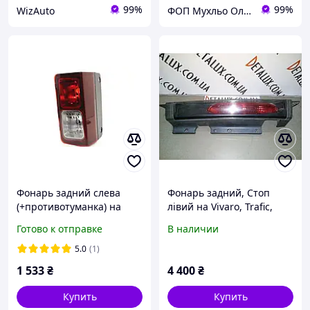
99%
99%
WizAuto
ФОП Мухльо Олег Олександрович
Фонарь задний слева
Фонарь задний, Стоп
(+противотуманка) на
лівий на Vivaro, Trafic,
Рено Трафик 2014 -> TYC
Primastar, Трафик,
Готово к отправке
В наличии
(Тайвань) - 1912478012
Виваро, Примастар 2001 -
г.в.
5.0
(1)
1 533
₴
4 400
₴
Купить
Купить