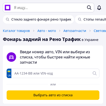
Стекло заднего фонаря рено трафик
Стопы renault 
Каталог товаров
Авто - мото
Автозапчасти
Светов
Фонарь задний на Рено Трафик
в Украине
Введи номер авто, VIN или выбери из
списка, чтобы быстрее найти нужные
запчасти
UA
или
Выбрать авто из списка