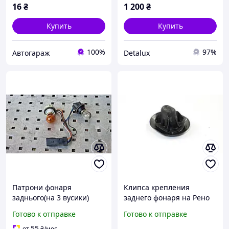
12301C
Трафик, Виваро,
16
₴
1 200
₴
Купить
Купить
100%
97%
Автогараж
Detalux
Патрони фонаря
Клипса крепления
заднього(на 3 вусики)
заднего фонаря на Рено
2007-2014 4416771 Рено
Трафик RENAULT
Готово к отправке
Готово к отправке
Трафік, Опель Віваро,
(Оригинал) 7703081213
Ніссан Прімастар
55
от
₴
/мес