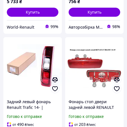
5 733
₴
756
₴
Купить
Купить
99%
98%
World-Renault
Авторозбірка Мікроавтобусів
Задний левый фонарь
Фонарь стоп двери
Renault Trafic 14- |
задней левой RENAULT
Задний правый фонарь
TRAFIC 14-19 (РЕНО
Готово к отправке
Готово к отправке
Рено Трафик
ТРАФИК) (265904849R,
93867977)
490
203
от
₴
/мес
от
₴
/мес