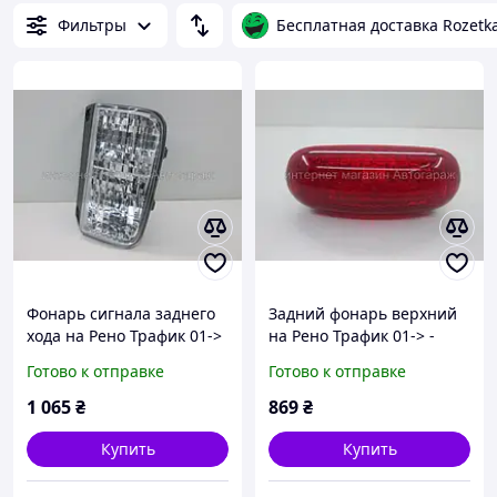
Фильтры
Бесплатная доставка Rozetk
Фонарь сигнала заднего
Задний фонарь верхний
хода на Рено Трафик 01->
на Рено Трафик 01-> -
R TYC (Тайвань) - TYC
Renault (Оригинал)
Готово к отправке
Готово к отправке
190661012
8200209522
1 065
₴
869
₴
Купить
Купить