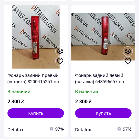
Фонарь задний правый
Фонарь задний левый
(вставка) 8200415251 на
(вставка) 648596657 на
Renault Trafic, Opel Vivaro,
Renault Trafic, Opel Vivaro,
В наличии
В наличии
Nissan Primastar, Рено
Nissan Primastar, Рено
Трафик, Опель
Трафик, Опель
2 300
₴
2 300
₴
Купить
Купить
97%
97%
Detalux
Detalux