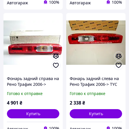
100%
100%
Автогараж
Автогараж
Фонарь задний справа на
Фонарь задний слева на
Рено Трафик 2006->
Рено Трафик 2006-> TYC
RENAULT (Оригинал)
(Тайвань) 1112384012
Готово к отправке
Готово к отправке
8200415251
4 901
₴
2 338
₴
Купить
Купить
100%
100%
Автогараж
Автогараж