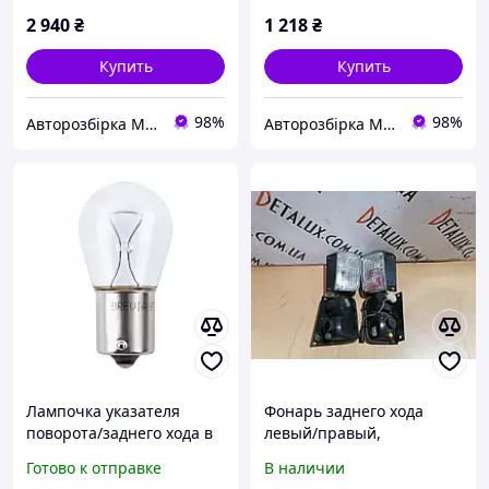
2 940
₴
1 218
₴
Купить
Купить
98%
98%
Авторозбірка Мікроавтобусів
Авторозбірка Мікроавтобусів
Лампочка указателя
Фонарь заднего хода
поворота/заднего хода в
левый/правый,
задний фонарь на Рено
8200047554, 8200047555
Готово к отправке
В наличии
Трафик BREVIA (Корея)
на Vivaro, Trafic, Primastar,