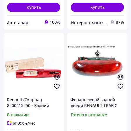
Купить
Купить
100%
87%
Автогараж
Интернет магазин "КУЗОВ-ЦЕНТР"
Renault (Original)
Фонарь левой задней
8200415250 - Задний
двери RENAULT TRAFIC
фонарь (Левый, L) на
00-10 (РЕНО ТРАФИК)
В наличии
Готово к отправке
Рено Трафик II 2006г.
(8200209522, 4411019)
956
от
₴
/мес