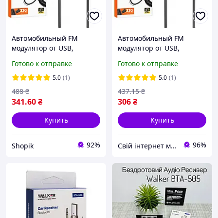
Автомобильный FM
Автомобильный FM
модулятор от USB,
модулятор от USB,
Bluetooth, TF, Borofone
Bluetooth, TF, Borofone
Готово к отправке
Готово к отправке
BC49 / Трансмиттер в
BC49 / Трансмиттер в
авто / Аудиоадаптер
авто / Аудиоадаптер
5.0
(1)
5.0
(1)
универсальный
универсальный
488
₴
437
.15
₴
341
.60
₴
306
₴
Купить
Купить
92%
96%
Shopik
Свій інтернет магазин