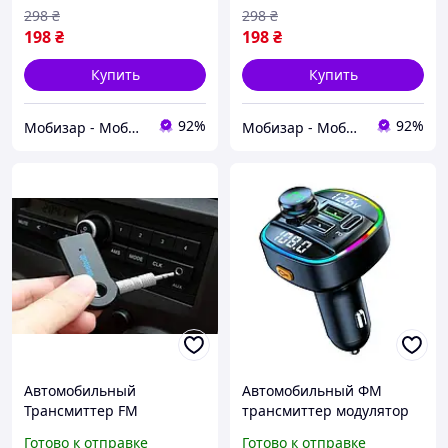
Модулятор AUX Bluetooth
Блютуз\Bluetooth \
298
₴
298
₴
Аукс Блютуз
адаптер AUX FM для
198
₴
198
₴
старых магнитол
Купить
Купить
92%
92%
Мобизар - Мобильный Заряд
Мобизар - Мобильный Заряд
Автомобильный
Автомобильный ФМ
Трансмиттер FM
трансмиттер модулятор
Модулятор AUX Bluetooth
FM CAR C22 с быстрой
Готово к отправке
Готово к отправке