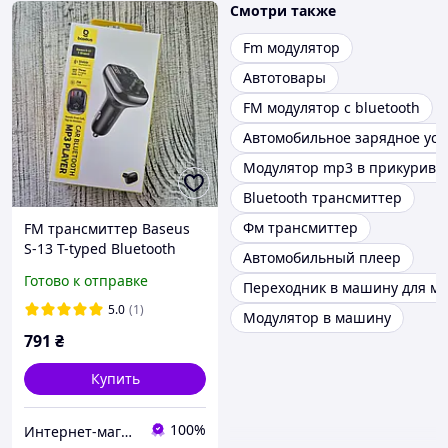
Смотри также
Fm модулятор
Автотовары
FM модулятор с bluetooth
Автомобильное зарядное уст
Модулятор mp3 в прикурива
Bluetooth трансмиттер
Фм трансмиттер
FM трансмиттер Baseus
S-13 T-typed Bluetooth
Автомобильный плеер
модулятор
Готово к отправке
Переходник в машину для м
автомобильный
2USB/Type-C
5.0
(1)
Модулятор в машину
791
₴
Купить
100%
Интернет-магазин "Он лайн"