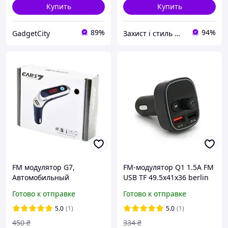
Купить
Купить
89%
94%
GadgetCity
Захист і стиль — в одному магазині
FM модулятор G7,
FM-модулятор Q1 1.5A FM
Автомобильный
USB TF 49.5х41х36 berlin
трансмиттер, FM-
Готово к отправке
Готово к отправке
передатчик для авто
Bluetooth
5.0
(1)
5.0
(1)
450
₴
334
₴