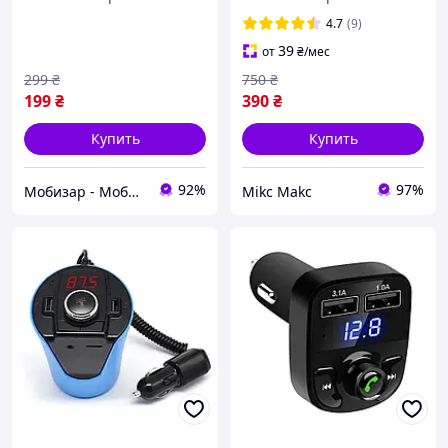
Аукс Блютуз
зарядки PD QC3.0
2хUSB+Type C с
4.7
(9)
подсветкой
39
от
₴
/мес
299
₴
750
₴
199
₴
390
₴
Купить
Купить
92%
97%
Мобизар - Мобильный Заряд
Mikc Makc