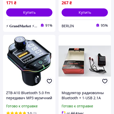
171
₴
267
₴
Купить
Купить
91%
95%
⚡️ 𝐆𝐫𝐚𝐧𝐝𝐌𝐚𝐫𝐤𝐞𝐭 ⚡️ – Трендовые товары по самым низким ценам
BERLIN
ZTB-A10 Bluetooth 5.0 Fm
Модулятор радиоволны
передавач MP3 музичний
Bluetooth + 1-USB 2.1A
плеєр Тип-c + подвійний
"HZ" +кабель
Готово к отправке
Готово к отправке
USB автомобільний
IPhone/microUSB
зарядний пристрій
44
5.0
(3)
от
₴
/мес