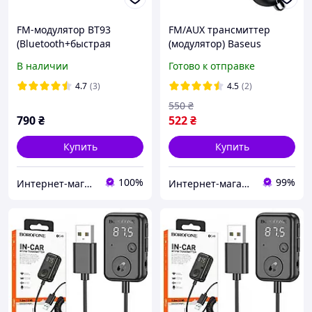
FM-модулятор BT93
FM/AUX трансмиттер
(Bluetooth+быстрая
(модулятор) Baseus
зарядка QC3.0, PD)
Bluetooth 5.0 MP3 VAW
В наличии
Готово к отправке
CCLH-01
4.7
(3)
4.5
(2)
550
₴
790
₴
522
₴
Купить
Купить
100%
99%
Интернет-магазин "Aux-Market"
Интернет-магазин Смарт Хаус