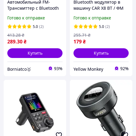
Автомобильный FM-
Bluetooth модулятор в
Трансмиттер с Bluetooth
машину CAR X8 BT / ФМ
и USB, H26+BT /
Модулятор / ФМ
Готово к отправке
Готово к отправке
Модулятор MP3 в машину
Трансмиттер из блютуз /
Блютуз модулятор
5.0
(2)
5.0
(2)
413
.28
₴
255
.71
₴
289
.30
₴
179
₴
Купить
Купить
93%
92%
Borniatco🥇
Yellow Monkey