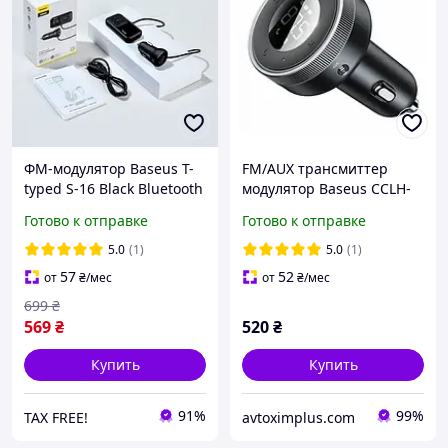
ФМ-модулятор Baseus T-
FM/AUX трансмиттер
typed S-16 Black Bluetooth
модулятор Baseus CCLH-
MP3 Car Charger (CCTM-
01 Bluetooth 5.0 MP3 VAW
Готово к отправке
Готово к отправке
E01/CCMT000201)
(CCLH-01)
5.0
(1)
5.0
(1)
57
52
от
₴
/мес
от
₴
/мес
699
₴
569
₴
520
₴
Купить
Купить
91%
99%
TAX FREE!
avtoximplus.com