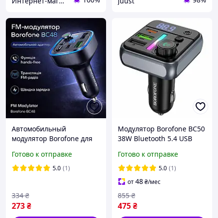
Интернет-магазин "Он лайн"
Juust
Автомобильный
Модулятор Borofone BC50
модулятор Borofone для
38W Bluetooth 5.4 USB
автомобиля с поддержкой
Type-C QC3.0 Черный
Готово к отправке
Готово к отправке
USB и microSD, FM
трансмитер с дисплеем и
5.0
(1)
5.0
(1)
Bluetooth
48
от
₴
/мес
334
₴
855
₴
273
₴
475
₴