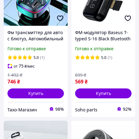
Фм трансмиттер для авто
ФМ-модулятор Baseus T-
с блютуз, Автомобильный
typed S-16 Black Bluetooth
трансмиттер (2 USB+1
MP3 Car Charger (CCTM-
Готово к отправке
Готово к отправке
Type-C, С подсветкой),
E01/CCMT000201)
THO
5.0
(1)
5.0
(1)
75
от
₴
/мес
1 492
₴
699
₴
746
₴
569
₴
Купить
Купить
98%
92%
Тахо-Магазин
Soho parts