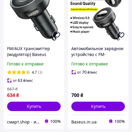
FM/AUX трансмиттер
Автомобильное зарядное
(модулятор) Baseus
устройство с FM-
Bluetooth 5.0 MP3 VAW
модулятором Baseus
Готово к отправке
Готово к отправке
CCLH-01
Enjoy Bluetooth FM
Launcher 3.4 A Black
70
4.7
(3)
от
₴
/мес
(CCLH-01)
63
от
₴
/мес
667
₴
634
₴
700
₴
Купить
Купить
100%
100%
смарт.shop - интернет магазин электроники
Baseus.in.ua