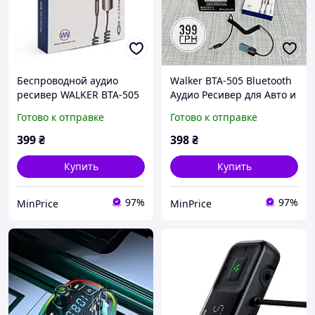
Беспроводной аудио
Walker BTA-505 Bluetooth
ресивер WALKER BTA-505
Аудио Ресивер для Авто и
Car Receiver to AUX 3.5мм
Колонок | AUX 3.5 мм |
Готово к отправке
Готово к отправке
Bluetooth black
Микрофон | BT 5.0
399
₴
398
₴
Купить
Купить
97%
97%
MinPrice
MinPrice