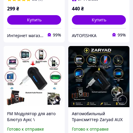
299
₴
440
₴
Купить
Купить
99%
99%
Интернет магазин "Техника"
AVTOFISHKA
FM Модулятор для авто
Автомобильный
Блютуз Аукс \
Трансмиттер Zaryad AUX
Автомобильный
FM \ FM Модулятор AUX
Готово к отправке
Готово к отправке
Трансмиттер FM
Bluetooth Аукс