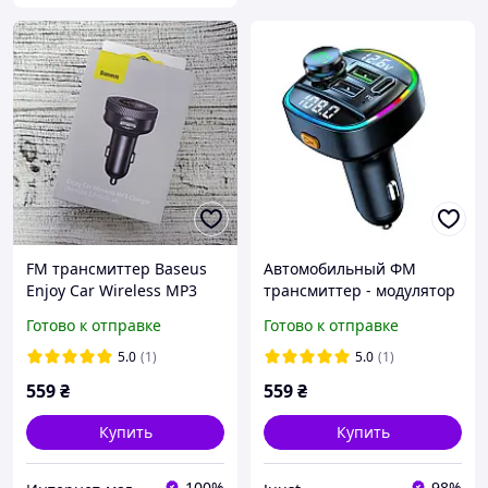
FM трансмиттер Baseus
Автомобильный ФМ
Enjoy Car Wireless MP3
трансмиттер - модулятор
Charger (CCLH-01)
FM CAR С22 с поддержкой
Готово к отправке
Готово к отправке
модулятор
быстрой зарядки QC3.0
автомобильный 2USB
5.0
(1)
5.0
(1)
559
₴
559
₴
Купить
Купить
100%
98%