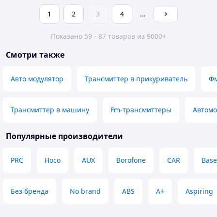
1
2
3
4
...
Показано 59 - 87 товаров из 9000+
Смотри также
Авто модулятор
Трансмиттер в прикуриватель
Фм
Трансмиттер в машину
Fm-трансмиттеры
Автомо
Популярные производители
PRC
Hoco
AUX
Borofone
CAR
Base
Без бренда
No brand
ABS
A+
Aspiring