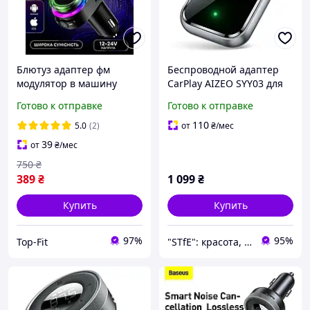
Блютуз адаптер фм
Беспроводной адаптер
модулятор в машину
CarPlay AIZEO SYY03 для
bluetooth FM трансмитер
автомобилей с
Готово к отправке
Готово к отправке
для авто автомобильный
проводным CarPlay
трансмиттер передатчик
iPhone iOS 10+ серый
110
5.0
(2)
от
₴
/мес
39
от
₴
/мес
750
₴
389
₴
1 099
₴
Купить
Купить
97%
95%
Top-Fit
"STfE": красота, комфорт и удовольствие!