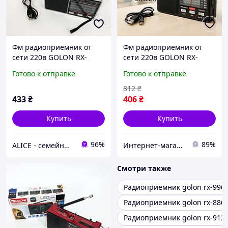
Фм радиоприемник от
Фм радиоприемник от
сети 220в GOLON RX-
сети 220в GOLON RX-
8866, Радиоприемник фм
8866, Портативный радио
Готово к отправке
Готово к отправке
ретро на батарейках QJ-
приемник от сети,
39
Радиоприемник удобный
812
₴
PG-27
433
₴
406
₴
Купить
Купить
96%
89%
ALICE - семейный Интернет-магазин, товары для всей семьи
Интернет-магазин 1001USEfulness
Смотри также
Радиоприемник golon rx-996
Радиоприемник golon rx-886
Радиоприемник golon rx-913