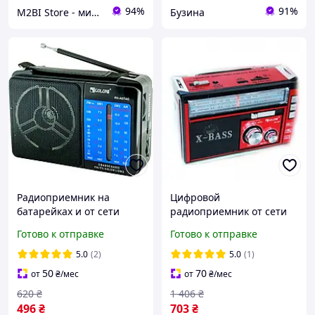
94%
91%
M2BI Store - мир техники и аксессуаров
Бузина
Радиоприемник на
Цифровой
батарейках и от сети
радиоприемник от сети
Golon RX-A07AC /
радиоприемник
Готово к отправке
Готово к отправке
Мощный 4-волновой
портативный аналоговый
приемник /
аккумуляторное радио
5.0
(2)
5.0
(1)
Радиоприемник ФМ
Golon rx382
50
70
от
₴
/мес
от
₴
/мес
620
₴
1 406
₴
496
₴
703
₴