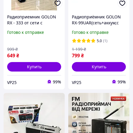
Радиоприемник GOLON
Радиоприёмник GOLON
RX - 333 от сети с
RX-99UAR(сеть+аккум;с
аккумулятором и
USB;SD;FM)
Готово к отправке
Готово к отправке
разъемом под батарейки,
USB, SD и фонариком
5.0
(1)
Синий
999
₴
1 199
₴
649
₴
799
₴
Купить
Купить
99%
99%
VP25
VP25