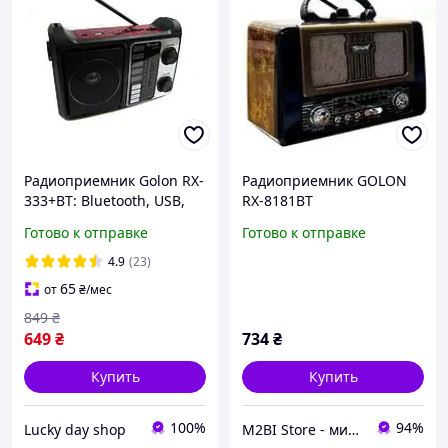
Радиоприемник Golon RX-
Радиоприемник GOLON
333+BT: Bluetooth, USB,
RX-8181BT
SD, FM/AM/SW,
(FM/AM/SW/USB/TF)
Готово к отправке
Готово к отправке
аккумулятор, от сети 220V
и батареек, фонарик
4.9
(23)
65
от
₴
/мес
849
₴
649
₴
734
₴
Купить
Купить
100%
94%
Lucky day shop
M2BI Store - мир техники и аксессуаров