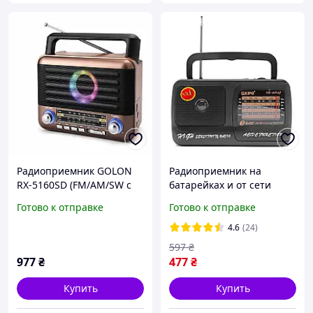
Радиоприемник GOLON
Радиоприемник на
RX-5160SD (FM/AM/SW с
батарейках и от сети
USB, SD и MP3)
KIPO KB-409 AC / Мощный
Готово к отправке
Готово к отправке
5-ти волновой Радио
приемник ФМ
4.6
(24)
597
₴
977
₴
477
₴
Купить
Купить