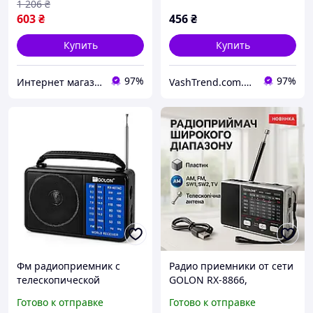
1 206
₴
603
₴
456
₴
Купить
Купить
97%
97%
Интернет магазин "Select Store" 🛒 Только качественные товары по лучшим ценам ✅
VashTrend.com.ua - Рознично-оптовый интернет магазин!
Фм радиоприемник с
Радио приемники от сети
телескопической
GOLON RX-8866,
антенной GOLON RX-
Радиоприемник фм ретро
Готово к отправке
Готово к отправке
A06AC, Радиоприемник
на батарейках,