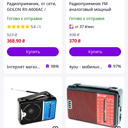
Радиоприемник, от сети,
Радиоприемник FM
GOLON RX-A606AC /
аналоговый мощный
Всеволновое
Golon RX-A608ACW от
Готово к отправке
Готово к отправке
портативное радио / FM
сети и батареек R20
радиоприемник
105х160х60мм Wood
37
5.0
(3)
от
₴
/мес
527
₴
398
₴
368
.90
₴
370
₴
Купить
Купить
98%
97%
Інтернет магазин Sklad-032
4you - мобильные, компьютерные, автомобильные аксессуары