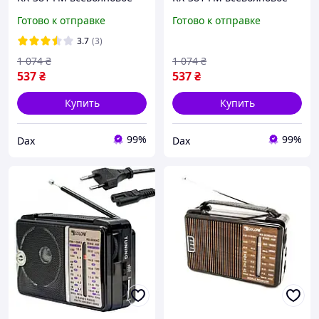
переносное радио работа
переносное радио робота
Готово к отправке
Готово к отправке
от сети акумулятора
от сети аккумулятора
батареек Черный pix
батарей Gold
3.7
(3)
1 074
₴
1 074
₴
537
₴
537
₴
Купить
Купить
99%
99%
Dax
Dax