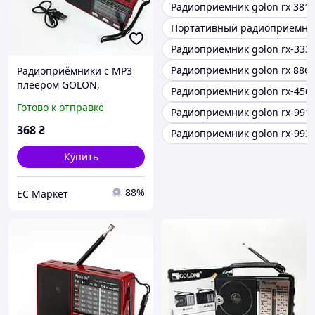
Радиоприемник golon rx 381
Портативный радиоприемник 
Радиоприемник golon rx-333 
Радиоприемник golon rx 8866
Радиоприёмники с MP3
плеером GOLON,
Радиоприемник golon rx-456
Радиоприемник
Готово к отправке
Радиоприемник golon rx-991
портативный
аналоговый, Мощный
368
₴
Радиоприемник golon rx-993
радиоприёмник MU-81
Купить
88%
EC Маркет