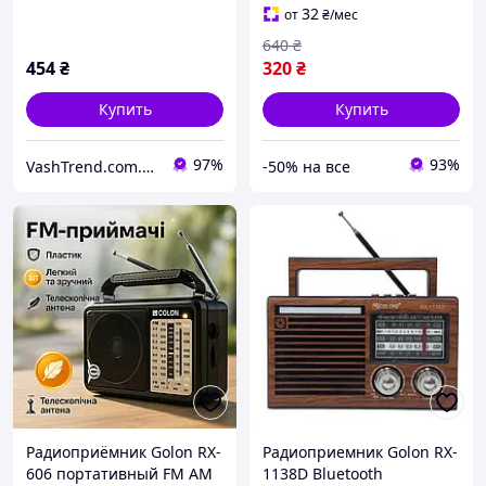
для сельской местности
Радиоприемник от 220 JC-
32
от
₴
/мес
WP-54
23
640
₴
454
₴
320
₴
Купить
Купить
97%
93%
VashTrend.com.ua - Рознично-оптовый интернет магазин!
-50% на все
Радиоприёмник Golon RX-
Радиоприемник Golon RX-
606 портативный FM AM
1138D Bluetooth