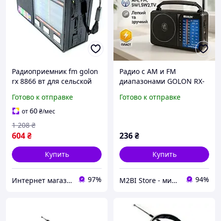
Радиоприемник fm golon
Радио с AM и FM
rx 8866 вт для сельской
диапазонами GOLON RX-
местности с мощным
A06AC, Радиоприемник
Готово к отправке
Готово к отправке
приемом аккумулятор
проигрыватель,
Портативное радио
Портативная связь радио
60
от
₴
/мес
GB-16
1 208
₴
604
₴
236
₴
Купить
Купить
97%
94%
Интернет магазин "Select Store" 🛒 Только качественные товары по лучшим ценам ✅
M2BI Store - мир техники и аксессуаров