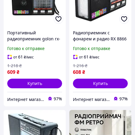
Портативный
Радиоприемник с
радиоприемник golon rx-
фонарем и радио RX 8866
8866 с LED фонариком и
цифровое FM на
Готово к отправке
Готово к отправке
MP3 FM радио для музыки
батарейках и сетевом
и новостей на батарейках
питании
61
61
от
₴
/мес
от
₴
/мес
Радиоприемники golon
1 218
₴
1 216
₴
609
₴
608
₴
Купить
Купить
97%
97%
Интернет магазин "Select Store" 🛒 Только качественные товары по лучшим ценам ✅
Интернет магазин "Select Store" 🛒 Только качественные товары по лучшим ценам ✅