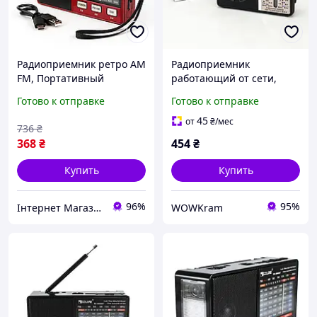
Радиоприемник ретро AM
Радиоприемник
FM, Портативный
работающий от сети,
всеволновый
Портативная связь
Готово к отправке
Готово к отправке
радиоприемник Фм от
радио, Фм
сети 220в BS-57
радиоприемник с
45
от
₴
/мес
736
₴
телескопической
368
₴
454
₴
антенной UQ-20
Купить
Купить
96%
95%
Інтернет Магазин "Tano"
WOWKram