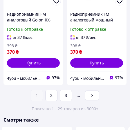
Радиоприемник FM
Радиоприемник FM
аналоговый Golon RX-
аналоговый мощный
A06AC от сети и батареек
Golon RX-A08AC от сети
Готово к отправке
Готово к отправке
R20 155x104x54мм Black
220 или батареек R20 Red
37
37
от
₴
/мес
от
₴
/мес
398
₴
398
₴
370
₴
370
₴
Купить
Купить
97%
97%
4you - мобильные, компьютерные, автомобильные аксессуары
4you - мобильные, компьютерные, автомобильные аксессуары
1
2
3
...
Показано 1 - 29 товаров из 3000+
Смотри также