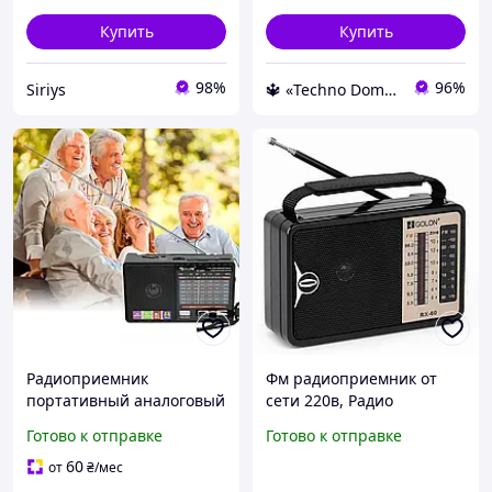
Купить
Купить
98%
96%
Siriys
🔱 «Techno Dom» Компетентность! Качество товара! Быстрая отправка! ✅
Радиоприемник
Фм радиоприемник от
портативный аналоговый
сети 220в, Радио
Golon 8866 FM-
приемники от сети,
Готово к отправке
Готово к отправке
приемники Радио
Приемник ретро стиль,
приемник на акумуляторе
Радиоприемник удобный
60
от
₴
/мес
батарейках
YL-93