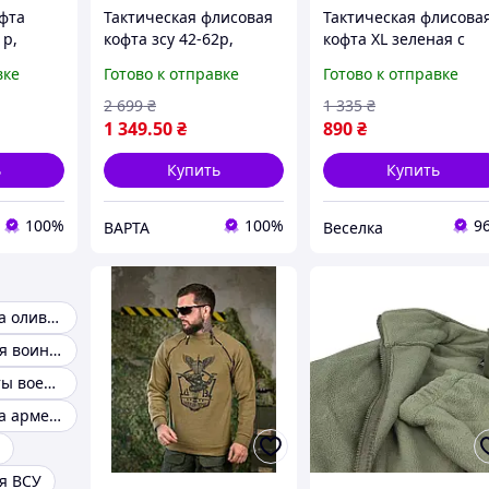
офта
Тактическая флисовая
Тактическая флисова
 р,
кофта зсу 42-62р,
кофта XL зеленая с
ска с
армейская флиска хаки
защитой локтей и
вке
Готово к отправке
Готово к отправке
оенная
с капюшоном, теплая
карманом для военн
вая
военная флиска олива
и туристов FLAME
2 699
₴
1 335
₴
1 349
.50
₴
890
₴
ь
Купить
Купить
100%
100%
9
ВАРТА
Веселка
Флисовая кофта олива зсу
Кофта флисовая воинская
Флисовые кофты военные
Флисовая кофта армейская
я ВСУ