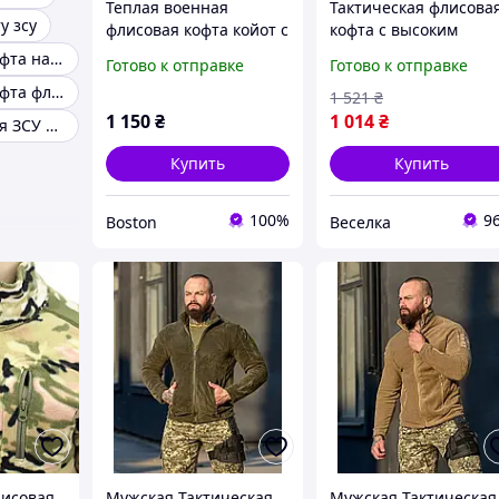
Теплая военная
Тактическая флисова
у зсу
флисовая кофта койот с
кофта с высоким
молниями зсу, плотная
воротником и
Тактическая кофта на флисе с надписью зсу
Готово к отправке
Готово к отправке
военная кофта флиска,
карманами для
Тактическая кофта флис зсу
армейская флиска ДШВ
зимнего активного
1 521
₴
койот _M2_zx8c
отдыха FLAME
1 150
₴
1 014
₴
Кофта флисовая ЗСУ хаки с капюшоном
Купить
Купить
100%
9
Boston
Веселка
лисовая
Мужская Тактическая
Мужская Тактическая