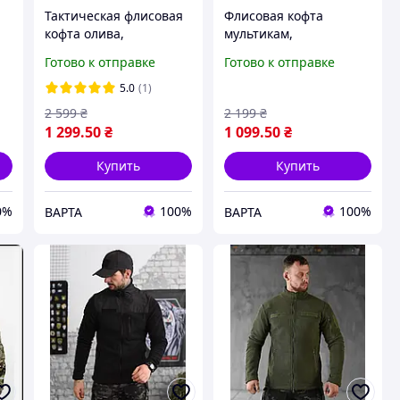
Тактическая флисовая
Флисовая кофта
кофта олива,
мультикам,
армейская флиска хаки
качественная военная
Готово к отправке
Готово к отправке
42-62 р, военная
флиска зсу,
флисовая кофта олива
тактическая кофта
5.0
(1)
зсу
мультикам
2 599
₴
2 199
₴
у
1 299
.50
₴
1 099
.50
₴
Купить
Купить
0%
100%
100%
ВАРТА
ВАРТА