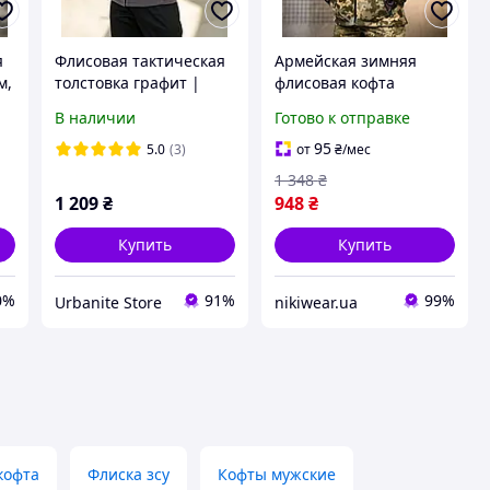
я
Флисовая тактическая
Армейская зимняя
м,
толстовка графит |
флисовая кофта
Кофта теплая
пиксель save
В наличии
Готово к отправке
армейская военная с
тактическая на
длинным рукавом
молнии, Утепленная
95
5.0
(3)
от
₴
/мес
Флиска
пиксельная флиска с
1 348
₴
липу nikiwe
1 209
₴
948
₴
Купить
Купить
0%
91%
99%
Urbanite Store
nikiwear.ua
кофта
Флиска зсу
Кофты мужские