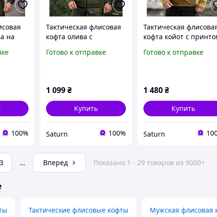
исовая
Тактическая флисовая
Тактическая флисова
а на
кофта олива с
кофта койот с принто
капюшоном зсу,
мужская военная
вке
Готово к отправке
Готово к отправке
 с
военная флисовая
флиска с капюшоном
толстовка на замке,
зимняя армейская
ска ЗСУ
армейская теплая
кофта флис зсу
c
флиска _M2_zx8c
_M2_zx8c
1 099
₴
1 480
₴
ь
Купить
Купить
100%
100%
10
Saturn
Saturn
3
...
Вперед
Показано 1 - 29 товаров из 9000+
е
ты
Тактические флисовые кофты
Мужская флисовая 