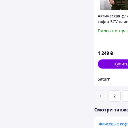
Актическая фл
кофта ЗСУ олив
замке, военная
Готово к отпра
флисовая кофта
капюшоном,
армейская фли
Ewerty _M2_zx8
1 249
₴
Купит
Saturn
1
2
Смотри такж
Флисовые коф