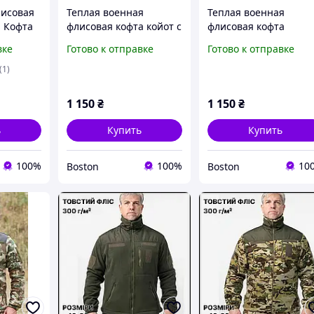
лисовая
Теплая военная
Теплая военная
m Кофта
флисовая кофта койот с
флисовая кофта
ex Кофта
молниями зсу, плотная
Верный зсу с
вке
Готово к отправке
Готово к отправке
l Военная
военная кофта флиска,
капюшоном олива,
 с
армейская флиска
военная кофта на
(1)
"Пихота" койот
флисе, теплая
_M2_zx8c
армейская флиска зс
1 150
₴
1 150
₴
_M2_zx8c
ь
Купить
Купить
100%
100%
10
Boston
Boston