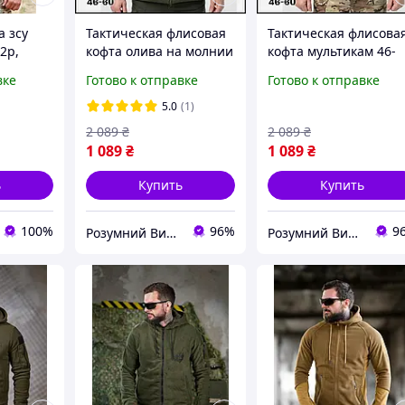
а зсу
Тактическая флисовая
Тактическая флисова
2р,
кофта олива на молнии
кофта мультикам 46-
а
46-60р теплая военная
60р теплая военная
вке
Готово к отправке
Готово к отправке
льшие
мужская флиска хаки с
флиска мультикам на
овая
липучками кофта ЗСУ
молнии с липучками
5.0
(1)
ам
Р/В
кофта ЗСУ Р/В
2 089
₴
2 089
₴
1 089
₴
1 089
₴
ь
Купить
Купить
100%
96%
9
Розумний Вибір
Розумний Вибір