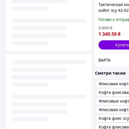
Тактическая к
койот зсу 42-62
армейская фли
Готово к отпра
капюшоном, в
мужская флисо
2 699
₴
кофта койот
1 349
.50
₴
Купит
ВАРТА
Смотри также
Кофта флис зсу
Кофта флисова