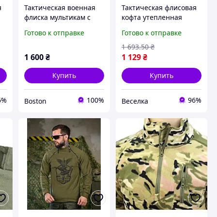
я
Тактическая военная
Тактическая флисовая
флиска мультикам с
кофта утепленная
капюшоном, мужкая
дышащая для военных
Готово к отправке
Готово к отправке
ых
армейская флиска
туристов активного
камуфляж, военная
отдыха зимняя FLAME
1 693
.50
₴
флисовая кофта зсу
1 600
₴
1 129
₴
_M2_zx8c
Купить
Купить
6%
100%
96%
Boston
Веселка