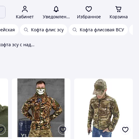
Кабинет
Уведомления
Избранное
Корзина
мейская
Кофта флис зсу
Кофта флисовая ВСУ
Флисовая военная кофта зсу с надписью