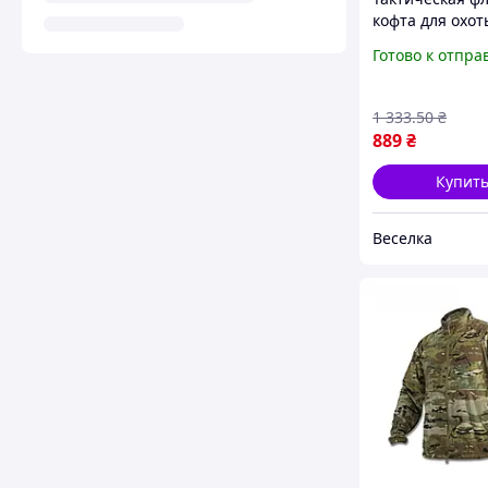
кофта для охот
туризма с
Готово к отпра
анатомически
и карманом на
FLAME
1 333
.50
₴
889
₴
Купит
Веселка