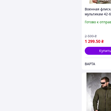
Военная флиск
мультикам 42-6
мужская флиск
Готово к отпра
мультикам бо
размеры, флис
кофта мультик
2 599
₴
1 299
.50
₴
Купит
ВАРТА