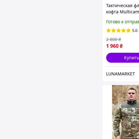
Тактическая ф
кофта Multica
флисовая Milit
Готово к отпра
Militex Tactica
флисовая кофта
5.0
карманами
2 800
₴
1 960
₴
Купит
LUNAMARKET