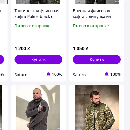
я
Тактическая флисовая
Военная флисовая
кофта Police black с
кофта с липучками
липучками, плотная
олива,тактическая
Готово к отправке
Готово к отправке
военная кофта флиска
флисовка уставная
на замке черная
кофта зсу, мужская
уставная зсу viy skk tor
армейская флиска зсу
viy skk tor
1 200
₴
1 050
₴
Купить
Купить
6%
100%
100%
Saturn
Saturn