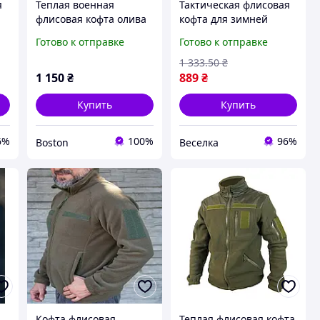
я
Теплая военная
Тактическая флисовая
флисовая кофта олива
кофта для зимней
с молниями зсу,
охоты и туризма с
Готово к отправке
Готово к отправке
плотная военная кофта
утеплителем и
флиска, армейская
карманом на молнии
1 333
.50
₴
флиска ДШВ олива
FLAME
1 150
₴
889
₴
_M2_zx8c
Купить
Купить
6%
100%
96%
Boston
Веселка
Кофта флисовая
Теплая флисовая кофта