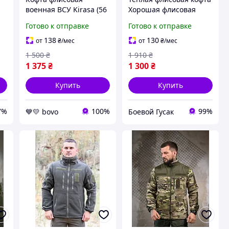
военная ВСУ Kirasa (56
Хорошая флисовая
размер), тактическая
кофта ВСУ хаки
Готово к отправке
Готово к отправке
флисовая кофта хаки,
тактическая флисовая
кофта флис армейская
кофта зсу хаки
138
130
от
₴
/мес
от
₴
/мес
1 500
₴
1 910
₴
1 375
₴
1 300
₴
Купить
Купить
7%
100%
99%
💙💛 bovo
Боевой Гусак