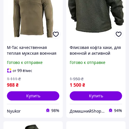
M-Tac качественная
Флисовая кофта хаки, для
теплая мужская военная
военной и активной
флисовая кофта хаки
деятельности
Готово к отправке
Готово к отправке
99
от
₴
/мес
1 111
₴
1 950
₴
988
₴
1 500
₴
Купить
Купить
98%
94%
Nyukor
ДомашнийShop🏡✨ - заказ онлайн, не выходя из дома💕