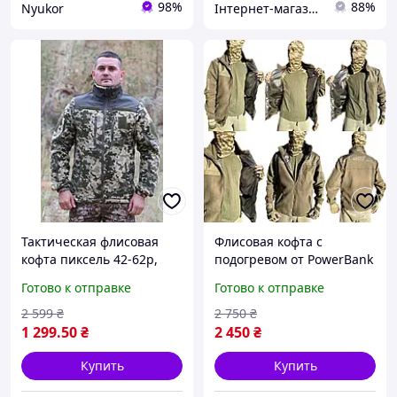
98%
88%
Nyukor
Інтернет-магазин "COMFORT.shop"
Тактическая флисовая
Флисовая кофта с
кофта пиксель 42-62р,
подогревом от PowerBank
армейская теплая флиска
и термоподкладкой Omni
Готово к отправке
Готово к отправке
зсу, мужская военная
Heat. Флиска армейская
флиска пиксель
военная Хаки 48-56
2 599
₴
2 750
₴
1 299
.50
₴
2 450
₴
Купить
Купить