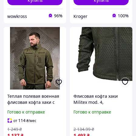
Купить
Купить
96%
100%
wowkross
Kroger
Теплая полевая военная
Флисовая кофта хаки
флисовая кофта хаки с
Militex mod. 4,
велкро панелями для
утеплённая для военных
Готово к отправке
Готово к отправке
шевронов
и активных операций
114
от
₴
/мес
1 249
₴
2 134
.99
₴
1 137
₴
1 493
₴