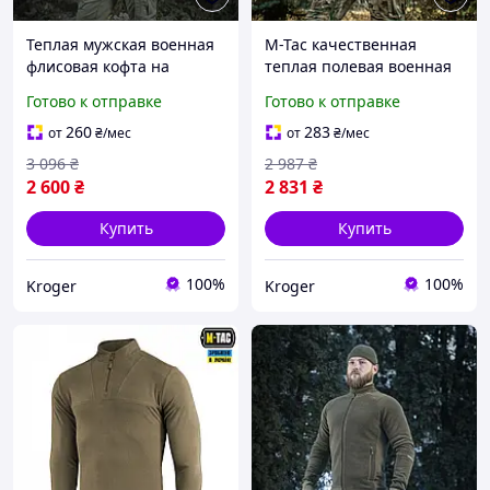
Теплая мужская военная
M-Tac качественная
флисовая кофта на
теплая полевая военная
молнии M-Tac Nord Fleece
флисовая кофта с
Готово к отправке
Готово к отправке
Polartec Army Olive
капюшоном
260
283
от
₴
/мес
от
₴
/мес
3 096
₴
2 987
₴
2 600
₴
2 831
₴
Купить
Купить
100%
100%
Kroger
Kroger