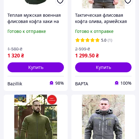
Теплая мужская военная
Тактическая флисовая
флисовая кофта хаки на
кофта олива, армейская
молнии с велкро
флиска хаки 42-62 р,
Готово к отправке
Готово к отправке
панелями
военная флисовая кофта
олива зсу
5.0
(1)
1 580
₴
2 599
₴
1 320
₴
1 299
.50
₴
Купить
Купить
98%
100%
Bazillik
ВАРТА