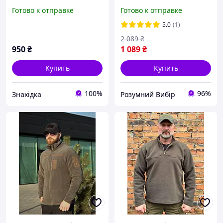
производства Украины
46-60р теплая военная
Готово к отправке
Готово к отправке
мужская флиска хаки с
липучками кофта ЗСУ Р/В
5.0
(1)
2 089
₴
950
₴
1 089
₴
Купить
Купить
100%
96%
Знахідка
Розумний Вибір