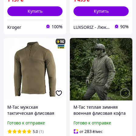
Купить
Купить
100%
90%
Kroger
LUXSORIZ - Люксово ріжем ціни ✂️✨
M-Tac мужская
M-Tac теплая зимняя
тактическая флисовая
военная флисовая кофта
кофта хаки военная
хаки на молнии
Готово к отправке
Готово к отправке
теплая флиска на змейке
Delta Fleece Dark Olive
283
5.0
(1)
от
₴
/мес