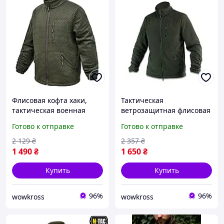
Флисовая кофта хаки,
Тактическая
тактическая военная
ветрозащитная флисовая
теплая Militex mod. 4
кофта, военная теплая
Готово к отправке
Готово к отправке
Militex mod. 5 Хаки
2 129
₴
2 357
₴
1 490
₴
1 650
₴
Купить
Купить
96%
96%
wowkross
wowkross