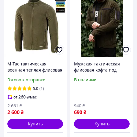
M-Tac тактическая
Мужская тактическая
военная теплая флисовая
флисовая кофта под
кофта хаки
шеврон (XL-2XL), военная
Готово к отправке
В наличии
флиска хаки
5.0
(1)
260
от
₴
/мес
2 661
₴
940
₴
2 600
₴
690
₴
Купить
Купить