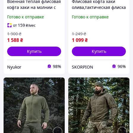
Военная теплая флисовая
Флисовая кофта хаки
кофта хаки на молнии с
олива,тактическая флиска
велкро панелями для
хаки,мужская флисовая
Готово к отправке
Готово к отправке
шевронов
кофта олива,военная
флисовая кофта,флисовая
159
от
₴
/мес
кофта хаки мужская
1 900
₴
1 249
₴
1 588
₴
1 099
₴
Купить
Купить
98%
96%
Nyukor
SKORPION