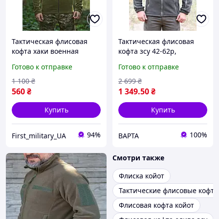
Тактическая флисовая
Тактическая флисовая
кофта хаки военная
кофта зсу 42-62р,
флисовка для ЗСУ флиска
армейская флиска хаки с
Готово к отправке
Готово к отправке
армейская хаки с
капюшоном, теплая
шевроном теплая флиска
военная флиска олива
1 100
₴
2 699
₴
олива
560
₴
1 349
.50
₴
Купить
Купить
94%
100%
First_military_UA
ВАРТА
Смотри также
Флиска койот
Тактические флисовые кофт
Флисовая кофта койот