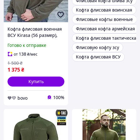
Флисовая кофта олива зсу
Кофта флисовая воинская
Флисовые кофты военные
Флисовая кофта армейская
Кофта флисовая военная
ВСУ Kirasa (56 размер),
Кофта флисовая тактическая
тактическая флисовая
Готово к отправке
Флисовую кофту зсу
кофта хаки, кофта флис
армейская
138
от
₴
/мес
Кофта флисовая ВСУ
1 500
₴
1 375
₴
Купить
100%
💙💛 bovo