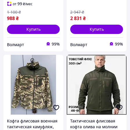
99
от
₴
/мес
1 100
₴
2 947
₴
988
₴
2 831
₴
Купить
Купить
99%
99%
Волмарт
Волмарт
Кофта флисовая военная
Тактическая флисовая
тактическая камуфляж,
кофта олива на молнии