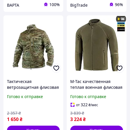
100%
96%
ВАРТА
BigTrade
Тактическая
M-Tac качественная
ветрозащитная флисовая
теплая военная флисовая
кофта, военная теплая
кофта на молнии хаки
Готово к отправке
Готово к отправке
Militex mod. 5 Мультикам
322
от
₴
/мес
2 357
₴
3 839
₴
1 650
₴
3 224
₴