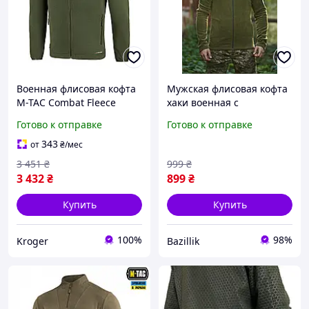
Военная флисовая кофта
Мужская флисовая кофта
M-TAC Combat Fleece
хаки военная с
Polartec хаки на молнии
шевронами
Готово к отправке
Готово к отправке
343
от
₴
/мес
3 451
₴
999
₴
3 432
₴
899
₴
Купить
Купить
100%
98%
Kroger
Bazillik