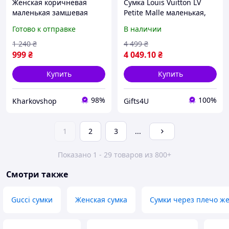
Женская коричневая
Сумка Louis Vuitton LV
маленькая замшевая
Petite Malle маленькая,
сумка кросс-боди
канва фирменных цветов
Готово к отправке
В наличии
бренда
1 240
₴
4 499
₴
999
₴
4 049
.10
₴
Купить
Купить
98%
100%
Kharkovshop
Gifts4U
1
2
3
...
Показано 1 - 29 товаров из 800+
Смотри также
Gucci сумки
Женская сумка
Сумки через плечо ж