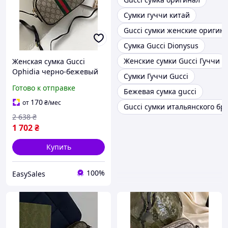
Сумки гуччи китай
Gucci сумки женские оригин
Сумка Gucci Dionysus
Женские сумки Gucci Гуччи
Женская сумка Gucci
Ophidia черно-бежевый
Сумки Гуччи Gucci
крос боди через плече
Готово к отправке
Бежевая сумка gucci
Гучии
170
от
₴
/мес
Gucci сумки итальянского бр
2 638
₴
1 702
₴
Купить
100%
EasySales