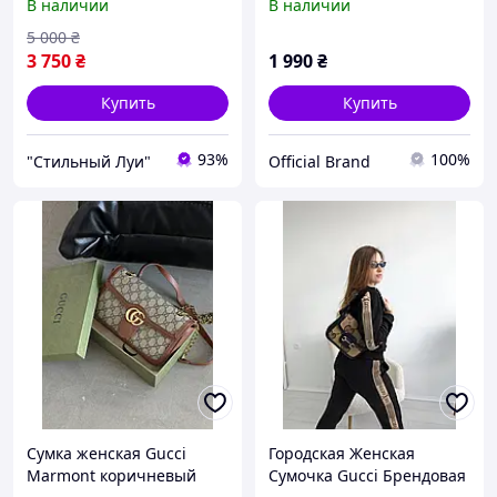
В наличии
В наличии
боди, брендовая сумка
5 000
₴
3 750
₴
1 990
₴
Купить
Купить
93%
100%
"Стильный Луи"
Official Brand
Сумка женская Gucci
Городская Женская
Marmont коричневый
Сумочка Gucci Брендовая