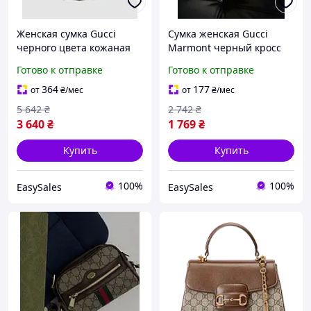
Женская сумка Gucci
Сумка женская Gucci
черного цвета кожаная
Marmont черный кросс
стеганая мини сумка
боди через плечо Гуччи
Готово к отправке
Готово к отправке
кросс-боди Гуччи с
ручкой и ремешком 16 х
364
177
от
₴
/мес
от
₴
/мес
13 х 5 см
5 642
₴
2 742
₴
3 640
₴
1 769
₴
Купить
Купить
100%
100%
EasySales
EasySales