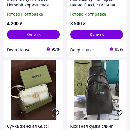
Horsebit коричневая,
плечо Gucci, стильная
сумочка кросс боди
сумочка кросс-боди /
Готово к отправке
Готово к отправке
вечерняя гуччи
Модные женские сумки
Гуччи
4 200
₴
3 500
₴
Купить
Купить
95%
95%
Deep House
Deep House
Сумка женская Gucci
Кожаная сумка слинг