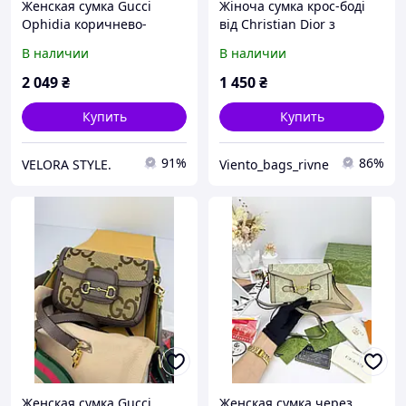
Женская сумка Gucci
Жіноча сумка крос-боді
Ophidia коричнево-
від Christian Dior з
бежевый крос боди через
фірмовим мотивом Dior
В наличии
В наличии
плече Гучии
Oblique
2 049
₴
1 450
₴
Купить
Купить
91%
86%
VELORA STYLE.
Viento_bags_rivne
Женская сумка Gucci
Женская сумка через