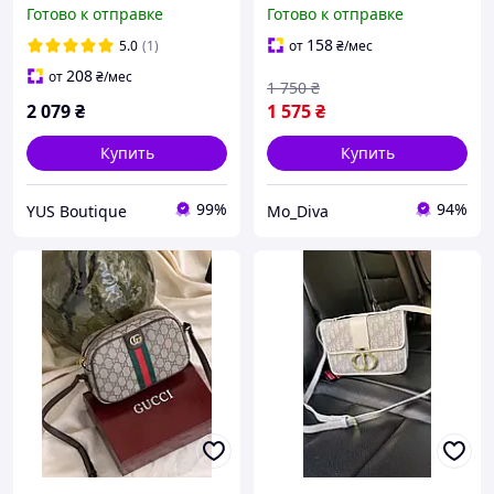
Сумка Кросс Боди для
Готово к отправке
Готово к отправке
Девушки Гуччи Кожаная
Сумка через Плечо для
158
5.0
(1)
от
₴
/мес
Женщины
208
от
₴
/мес
1 750
₴
2 079
₴
1 575
₴
Купить
Купить
99%
94%
YUS Boutique
Mo_Diva