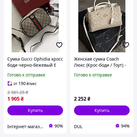
Сумка Gucci Ophidia кросс
Женская сумка Coach
боди черно-бежевый Е
Люкс (Крос-боди / Тоут) -
Молочная с фирменным
Готово к отправке
Готово к отправке
принтом, Эко-кожа,
Размер 25.5х19.5 см
190
от
₴
/мес
2 381
.25
₴
1 905
₴
2 252
₴
Купить
Купить
90%
94%
Інтернет-магазин Look 100 Clothes
DUL