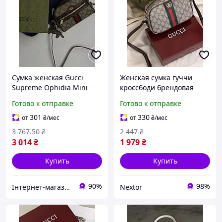
Сумка женская Gucci
Женская сумка гуччи
Supreme Ophidia Mini
кроссбоди брендовая
Shoulder Bag коричневый
коричневобежевая
Готово к отправке
Готово к отправке
кросс боди через плечо
стильная из экокожи
Гуччи
Gucci Salex Жіноча сумка
301
330
от
₴
/мес
от
₴
/мес
гуччі крос боді брендова
3 767
.50
₴
2 447
₴
3 014
₴
1 979
₴
Купить
Купить
90%
98%
Інтернет-магазин Look 100 Clothes
Nextor