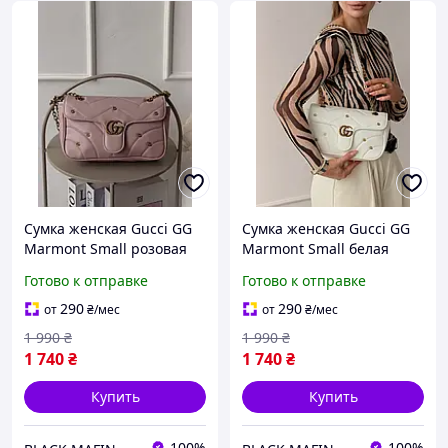
Сумка женская Gucci GG
Сумка женская Gucci GG
Marmont Small розовая
Marmont Small белая
кросс боди через плече
кросс боди через плече
Готово к отправке
Готово к отправке
Гуччи Мармонт
Гуччи Мармонт
290
290
от
₴
/мес
от
₴
/мес
1 990
₴
1 990
₴
1 740
₴
1 740
₴
Купить
Купить
100%
100%