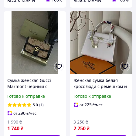
BLACK MAFIN
BLACK MAFIN
Сумка женская Gucci
Женская сумка белая
Marmont черный с
кросс боди с ремешком и
большим лого кросс боди
платком средняя
Готово к отправке
Готово к отправке
через плечо Гуччи
повседневная фирменная
удобная сумочка на
225
5.0
(1)
от
₴
/мес
каждый день через плечо
290
от
₴
/мес
1 990
₴
3 250
₴
1 740
₴
2 250
₴