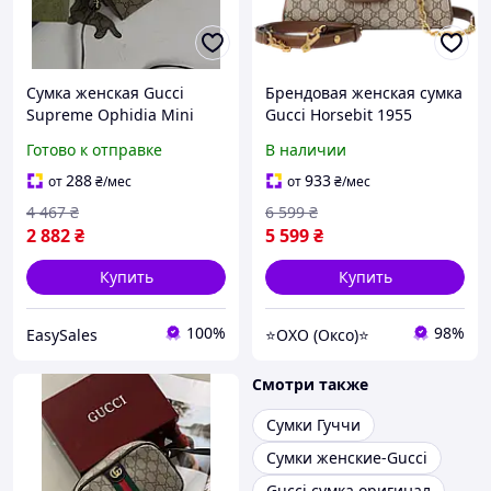
Сумка женская Gucci
Брендовая женская сумка
Supreme Ophidia Mini
Gucci Horsebit 1955
Shoulder Bag коричневый
Medium Top Handle Bag |
Готово к отправке
В наличии
кросс боди через плечо
Элегантная модель из
Гуччи
кожи и фирменного
288
933
от
₴
/мес
от
₴
/мес
канваса
4 467
₴
6 599
₴
2 882
₴
5 599
₴
Купить
Купить
100%
98%
EasySales
⭐OXO (Оксо)⭐
Смотри также
Сумки Гуччи
Сумки женские-Gucci
Gucci сумка оригинал