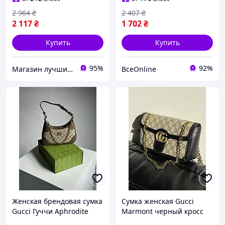
2 964
₴
2 407
₴
2 117
₴
1 702
₴
Купить
Купить
95%
92%
Магазин лучших сумок
ВсеOnline
Женская брендовая сумка
Сумка женская Gucci
Gucci Гуччи Aphrodite
Marmont черный кросс
Small Shoulder Bag, кросс
боди через плечо Гуччи