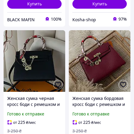
Купить
Купить
100%
97%
BLACK MAFIN
Kosha-shop
Женская сумка черная
Женская сумка бордовая
кросс боди с ремешком и
кросс боди с ремешком и
платком средняя
платком средняя
Готово к отправке
Готово к отправке
повседневная фирменная
повседневная фирменная
удобная сумочка на
удобная сумочка на
225
225
от
₴
/мес
от
₴
/мес
каждый день через плечо
каждый день через плечо
3 250
₴
3 250
₴