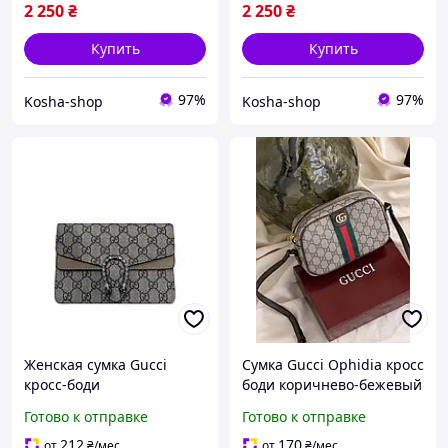
2 250
₴
2 250
₴
Купить
Купить
97%
97%
Kosha-shop
Kosha-shop
Женская сумка Gucci
Сумка Gucci Ophidia кросс
кросс-боди
боди коричнево-бежевый
MDR
Готово к отправке
Готово к отправке
212
170
от
₴
/мес
от
₴
/мес