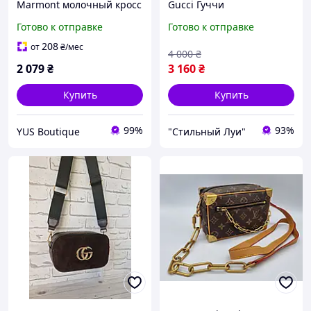
Marmont молочный кросс
Gucci Гуччи
боди через плечо Гуччи
Готово к отправке
Готово к отправке
208
от
₴
/мес
4 000
₴
2 079
₴
3 160
₴
Купить
Купить
99%
93%
YUS Boutique
"Стильный Луи"