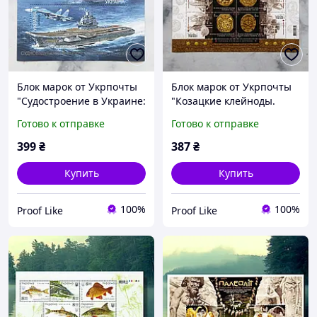
Блок марок от Укрпочты
Блок марок от Укрпочты
"Судостроение в Украине:
"Козацкие клейноды.
от чаек до крейсеров" (3
Печатки казацкого
Готово к отправке
Готово к отправке
марки), 2004
времени" (6 марок), 2017
399
₴
387
₴
Купить
Купить
100%
100%
Proof Like
Proof Like