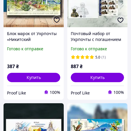
Блок марок от Укрпочты
Почтовый набор от
«Никитский
Укрпочты с погашением
ботанический сад
Киев «Служба
Готово к отправке
Готово к отправке
Национальный научный
Безопасности Украины
центр. 200 лет» (4 марки),
(СБУ)», 5 марок, номинал
5.0
(1)
2012
F, 2023
387
₴
887
₴
Купить
Купить
100%
100%
Proof Like
Proof Like