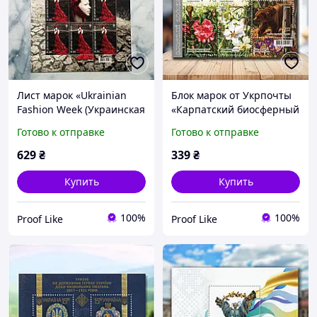
Лист марок «Ukrainian
Блок марок от Укрпочты
Fashion Week (Украинская
«Карпатский биосферный
неделя моды)», 2017
заповедник» (6 марок),
Готово к отправке
Готово к отправке
2018
629
₴
339
₴
Купить
Купить
100%
100%
Proof Like
Proof Like