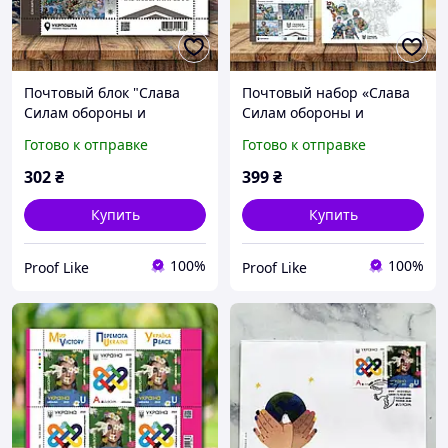
Почтовый блок "Слава
Почтовый набор «Слава
Силам обороны и
Силам обороны и
безопасности Украины!
безопасности Украины!
Готово к отправке
Готово к отправке
Гвардия наступления", 3
Гвардия наступления»
марки, номинал F, 2023
302
₴
399
₴
Купить
Купить
100%
100%
Proof Like
Proof Like