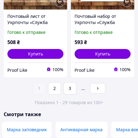
Почтовый лист от
Почтовый набор от
Укрпочты «Служба
Укрпочты «Служба
Безопасности Украины
Безопасности Украины
Готово к отправке
Готово к отправке
(СБУ)», 5 марок, номинал
(СБУ)», 5 марок, номинал
F, 2023
F, 2023
508
₴
593
₴
Купить
Купить
100%
100%
Proof Like
Proof Like
1
2
3
...
Показано 1 - 29 товаров из 100+
Смотри также
Марка заповедник
Антикварная марка
Марка во