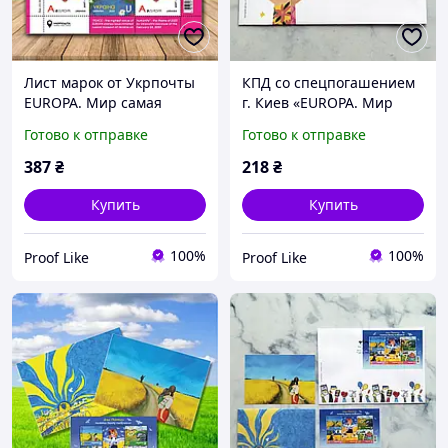
Лист марок от Укрпочты
КПД со спецпогашением
EUROPA. Мир самая
г. Киев «EUROPA. Мир
высокая ценность
самая высокая ценность
Готово к отправке
Готово к отправке
человечества», 2023
человечества», 2023
387
₴
218
₴
Купить
Купить
100%
100%
Proof Like
Proof Like