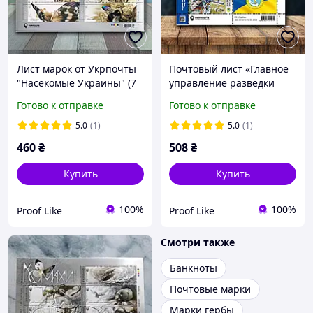
Лист марок от Укрпочты
Почтовый лист «Главное
"Насекомые Украины" (7
управление разведки
марок), 2018
Министерства обороны
Готово к отправке
Готово к отправке
Украины (ГУР)», 5 марок,
номинал F, 2023
5.0
(1)
5.0
(1)
460
₴
508
₴
Купить
Купить
100%
100%
Proof Like
Proof Like
Смотри также
Банкноты
Почтовые марки
Марки гербы