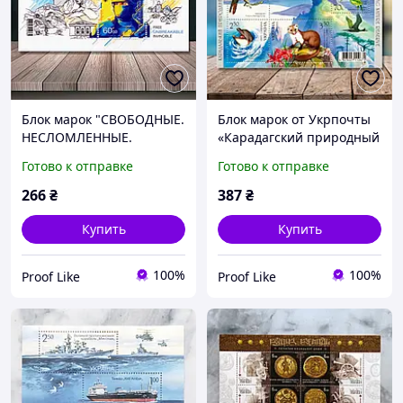
Блок марок "СВОБОДНЫЕ.
Блок марок от Укрпочты
НЕСЛОМЛЕННЫЕ.
«Карадагский природный
НЕПОБЕДИМЫЕ" без
заповедник» (4 марки),
Готово к отправке
Готово к отправке
перфорации, 2022
2005
266
₴
387
₴
Купить
Купить
100%
100%
Proof Like
Proof Like