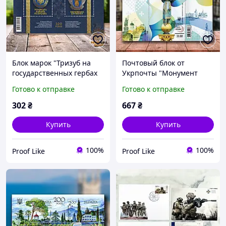
Блок марок "Тризуб на
Почтовый блок от
государственных гербах
Укрпочты "Монумент
Украины эпохи
Независимости", 2021
Готово к отправке
Готово к отправке
освободительной борьбы
1917-1921 годов", 2018
302
₴
667
₴
Купить
Купить
100%
100%
Proof Like
Proof Like