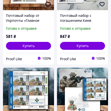
Почтовый набор от
Почтовый набор с
Укрпочты «Главное
погашением Киев
управление разведки
«Главное управление
Готово к отправке
Готово к отправке
Министерства обороны
разведки Министерства
Украины (ГУР)», 2023
обороны Украины (ГУР)»,
581
₴
847
₴
2023
Купить
Купить
100%
100%
Proof Like
Proof Like