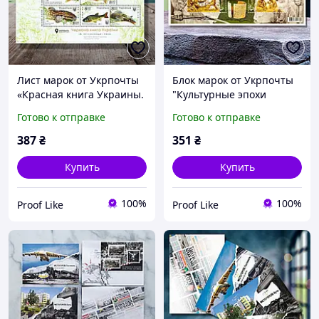
Лист марок от Укрпочты
Блок марок от Укрпочты
«Красная книга Украины.
"Культурные эпохи
Пресноводные рыбы» (8
Украины. Палеолит" (2
Готово к отправке
Готово к отправке
марок), 2019
марки), 2017
387
₴
351
₴
Купить
Купить
100%
100%
Proof Like
Proof Like