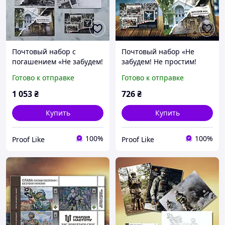
Почтовый набор с
Почтовый набор «Не
погашением «Не забудем!
забудем! Не простим!
Не простим! Буча.
Буча. Ирпень.
Готово к отправке
Готово к отправке
Ирпень. Гостомель», 2023
Гостомель», 2023
1 053
₴
726
₴
Купить
Купить
100%
100%
Proof Like
Proof Like