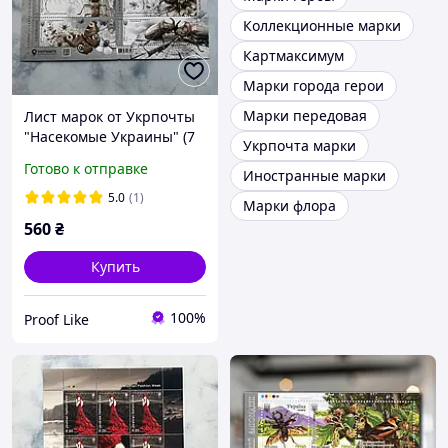
Коллекционные марки
Картмаксимум
Марки города герои
Марки передовая
Лист марок от Укрпочты
"Насекомые Украины" (7
Укрпочта марки
марок), 2024
Готово к отправке
Иностранные марки
5.0
(1)
Марки флора
560
₴
Купить
100%
Proof Like