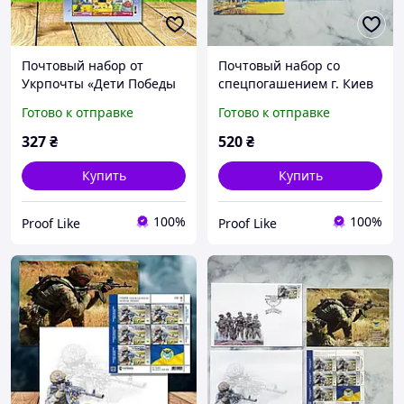
Почтовый набор от
Почтовый набор со
Укрпочты «Дети Победы
спецпогашением г. Киев
рисуют Украину
«Дети Победы рисуют
Готово к отправке
Готово к отправке
будущего», 2023
Украину будущего», 2023
327
₴
520
₴
Купить
Купить
100%
100%
Proof Like
Proof Like