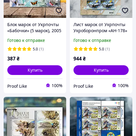
Блок марок от Укрпочты
Лист марок от Укрпочты
«Бабочки» (5 марок), 2005
Укроборонпром «АН-178»
серия марок "Военная
Готово к отправке
Готово к отправке
техника Украины" (8
марок), 2017
5.0
(1)
5.0
(1)
387
₴
944
₴
Купить
Купить
100%
100%
Proof Like
Proof Like