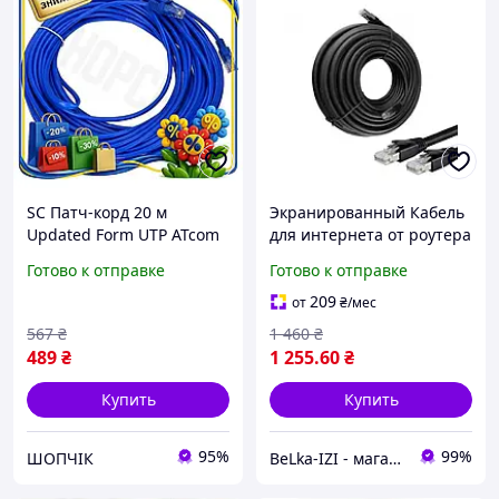
SC Патч-корд 20 м
Экранированный Кабель
Updated Form UTP ATcom
для интернета от роутера
Cat.5e синий кабель для
к компьютеру наружный
Готово к отправке
Готово к отправке
домашней сети
GEAR 50 м Патч корд LAN
соединение компьютеров
1 Гбит/с
209
от
₴
/мес
CH2_99K
567
₴
1 460
₴
489
₴
1 255
.60
₴
Купить
Купить
95%
99%
ШОПЧІК
BeLka-IZI - магазин электроники и товаров для дома