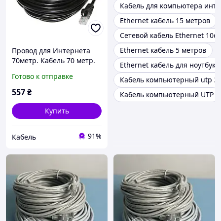
Кабель для компьютера инт
Ethernet кабель 15 метров
Сетевой кабель Ethernet 10с
Ethernet кабель 5 метров
Провод для Интернета
70метр. Кабель 70 метр.
Ethernet кабель для ноутбука
UTP LAN
Готово к отправке
Кабель компьютерный utp 3
Высокоскоростной
сетевой Патч корд DSS
557
₴
Кабель компьютерный UTP
Ethernet кабель для
интернета передачи
Купить
91%
Кабель