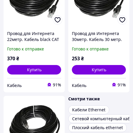
Провод для Интернета
Провод для Интернета
22метр. Кабель black CAT
30метр. Кабель 30 метр.
5E UTP 22 метра Витая
UTP LAN
Готово к отправке
Готово к отправке
Пара Ethernet черный
Высокоскоростной
провод для Роутера
сетевой Патч корд DSS
370
₴
253
₴
сетевой LAN
Ethernet кабель для
интернета передачи
Купить
Купить
91%
91%
Кабель
Кабель
Смотри также
Кабели Ethernet
Сетевой компьютерный кабе
Плоский кабель ethernet