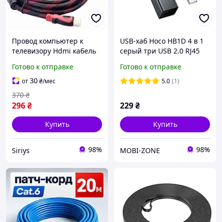
Провод компьютер к
USB-хаб Hoco HB1D 4 в 1
телевизору Hdmi кабель
серый три USB 2.0 RJ45
1080p для компьютера 4k
для ноутбука и
Готово к отправке
Готово к отправке
10м v2.0 Кабель до
компьютера
телевизора hdmi-hdmi
алюминиевый сплав
30
от
₴
/мес
5.0
(1)
длина кабеля 1 м
370
₴
296
₴
229
₴
Купить
Купить
98%
98%
Siriys
MOBI-ZONE