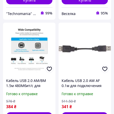
Купить
Купить
99%
95%
"Technomania" Интернет-магазин
Веселка
Кабель USB 2.0 AM/BM
Кабель USB 2.0 AM AF
1.5м 480Мбит/с для
0.1м для подключения
подключения принтера к
устройств к компьютеру
Готово к отправке
Готово к отправке
компьютеру или ноутбуку
высокоскоростной и
FLAME
надежный FLAME
576
₴
511
.50
₴
384
₴
341
₴