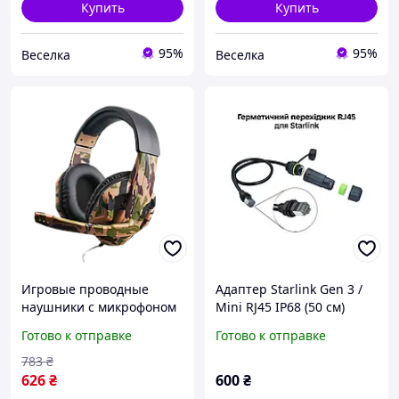
Купить
Купить
95%
95%
Веселка
Веселка
Игровые проводные
Адаптер Starlink Gen 3 /
наушники с микрофоном
Mini RJ45 IP68 (50 см)
Jedel GH-237 игровая
Ethernet переходник M20
Готово к отправке
Готово к отправке
гарнитура для
для Dish и Router
компьютера и ноутбука с
783
₴
регулятором
626
₴
600
₴