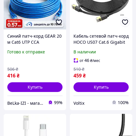
Синий патч-корд GEAR 20
Кабель сетевой патч-корд
м Cat6 UTP CCA
HOCO US07 Cat.6 Gigabit
внутренний RJ45 кабель
Ethernet LAN RJ45
Готово к отправке
В наличии
для LAN сети роутера
Плоский 20м Black (HOCO-
компьютера Smart TV
US07) для интернета
46
от
₴
/мес
дома и офиса
506
₴
510
₴
416
₴
459
₴
Купить
Купить
99%
100%
BeLka-IZI - магазин электроники и товаров для дома
Voltix