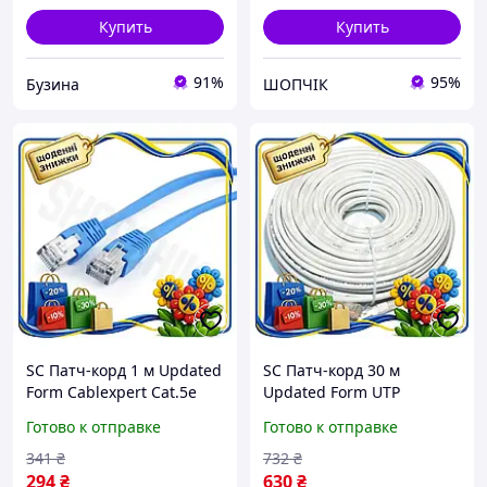
Купить
Купить
91%
95%
Бузина
ШОПЧІК
SC Патч-корд 1 м Updated
SC Патч-корд 30 м
Form Cablexpert Cat.5e
Updated Form UTP
синий FTP сетевой кабель
Cablexpert Cat.5e серый
Готово к отправке
Готово к отправке
для компьютера и
сетевой кабель для
роутера CH2_99K
подключения роутера
341
₴
732
₴
комп CH2_99K
294
₴
630
₴