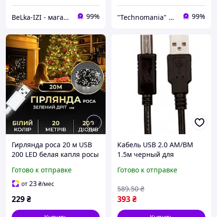
99%
99%
BeLka-IZI - магазин электроники и товаров для дома
"Technomania" Интернет-магазин
Гирлянда роса 20 м USB
Кабель USB 2.0 AM/BM
200 LED белая капля росы
1.5м черный для
зеленый провод для дома
подключения принтера к
Готово к отправке
Готово к отправке
улицы IP44
компьютеру для офиса и
дома FLAME
23
от
₴
/мес
589
.50
₴
229
₴
393
₴