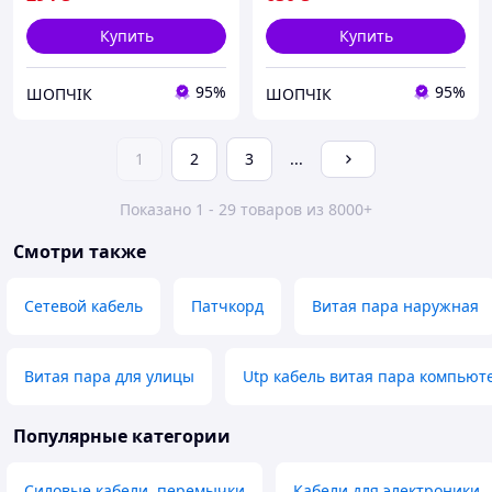
Купить
Купить
95%
95%
ШОПЧІК
ШОПЧІК
1
2
3
...
Показано 1 - 29 товаров из 8000+
Смотри также
Сетевой кабель
Патчкорд
Витая пара наружная
Витая пара для улицы
Utp кабель витая пара компью
Популярные категории
Силовые кабели, перемычки
Кабели для электроники