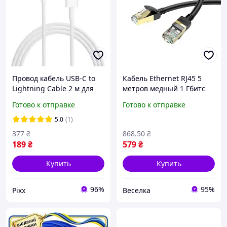
Провод кабель USB-C to
Кабель Ethernet RJ45 5
Lightning Cable 2 м для
метров медный 1 Гбитс
телефона компьютера
для компьютеров и
Готово к отправке
Готово к отправке
планшета быстрая
игровых консолей FLAME
зарядка Белый pod
5.0
(1)
377
₴
868
.50
₴
189
₴
579
₴
Купить
Купить
96%
95%
Pixx
Веселка