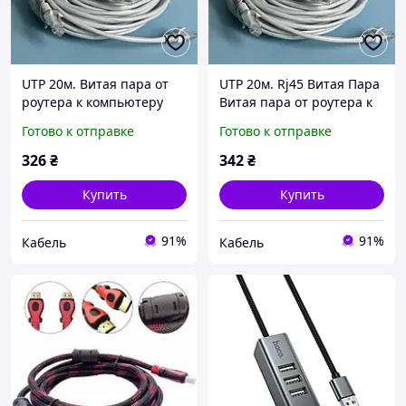
UTP 20м. Витая пара от
UTP 20м. Rj45 Витая Пара
роутера к компьютеру
Витая пара от роутера к
20м. Патч Корд LAN CAT5e
компьютеру 20м. Патч
Готово к отправке
Готово к отправке
Корд LAN CAT5e
Внутренний
326
₴
342
₴
Купить
Купить
91%
91%
Кабель
Кабель