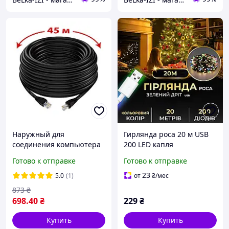
Наружный для
Гирлянда роса 20 м USB
соединения компьютера
200 LED капля
и роутера 45м патч корд
мультиколор зеленый
Готово к отправке
Готово к отправке
кабель для интернета
провод для дома и улицы
CAT5e LAN UTP до
IP44
23
5.0
(1)
от
₴
/мес
1000Мбит/с)
873
₴
698
.40
₴
229
₴
Купить
Купить