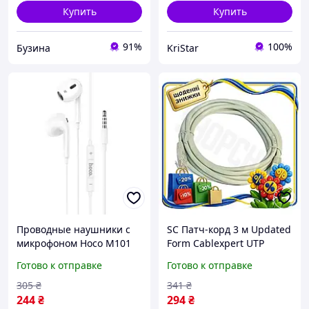
Купить
Купить
91%
100%
Бузина
KriStar
Проводные наушники с
SC Патч-корд 3 м Updated
микрофоном Hoco M101
Form Cablexpert UTP
Max Цвет Белый
серый Cat.5e для
Готово к отправке
Готово к отправке
совместимы с
подключения
телефонами и
компьютера сетевой
305
₴
341
₴
компьютерами kalyna
кабель PV CH2_99K
244
₴
294
₴