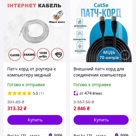
Патч корд от роутера к
Внешний патч корд для
компьютеру медный
соединения компьютера
Kabelist 15м U/UTP Cat5e
и роутера Gear интернет
Готово к отправке
Готово к отправке
24AWG для интернета с
кабель 70м Cat5e медный
скорость 1 Гбит/с
проводник 1Гбит
474
5.0
(1)
от
₴
/мес
391
.65
₴
3 557
.50
₴
313
.32
₴
2 846
₴
Купить
Купить
99%
99%
BeLka-IZI - магазин электроники и товаров для дома
BeLka-IZI - магазин электроники и товаров для дома