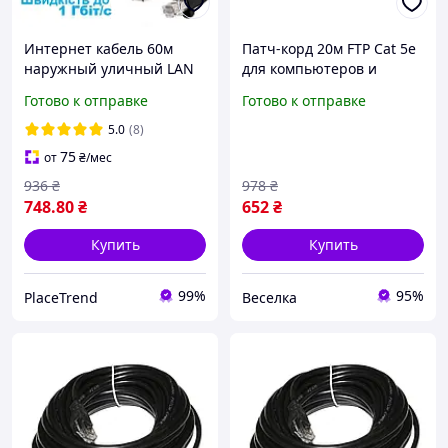
Интернет кабель 60м
Патч-корд 20м FTP Cat 5e
наружный уличный LAN
для компьютеров и
сетевой Патч корд
маршрутизаторов
Готово к отправке
Готово к отправке
провод для интернета до
высокоскоростной
1000 Мбит/с черный
сетевой кабель FLAME
5.0
(8)
(Gigabit
75
от
₴
/мес
936
₴
978
₴
748
.80
₴
652
₴
Купить
Купить
99%
95%
PlaceTrend
Веселка