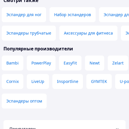
Смотри также
Эспандер для ног
Набор эспандеров
Эспандер дл
Эспандеры трубчатые
Аксессуары для фитнеса
Э
Популярные производители
Bambi
PowerPlay
EasyFit
Newt
Zelart
Cornix
LiveUp
Insportline
GYMTEK
U-p
Эспандеры оптом
Покупателям