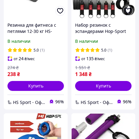
Резинка для фитнеса с
Набор резинок с
петлями 12-30 кг HS-
эспандерами Hop-Sport
N904GB черная
HS-R060RT
В наличии
В наличии
5.0
(1)
5.0
(1)
24
135
от
₴
/мес
от
₴
/мес
274
₴
1 551
₴
238
₴
1 348
₴
Купить
Купить
96%
96%
🦾 HS Sport - Офіційний дистриб'ютор тренажерів Hop-Sport
🦾 HS Sport - Офіційний дистриб'ютор тренажерів Hop-Sport