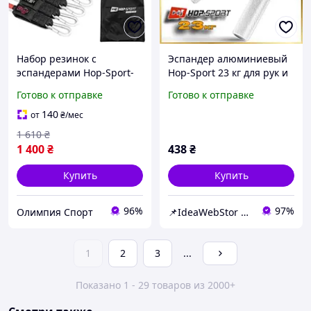
Набор резинок с
Эспандер алюминиевый
эспандерами Hop-Sport-
Hop-Sport 23 кг для рук и
R050
предплечий, тренажер
Готово к отправке
Готово к отправке
для силы хвата и фитнеса
140
от
₴
/мес
1 610
₴
1 400
₴
438
₴
Купить
Купить
96%
97%
Олимпия Спорт
📌IdeaWebStor интернет-магазин товаров для спорта
1
2
3
...
Показано 1 - 29 товаров из 2000+