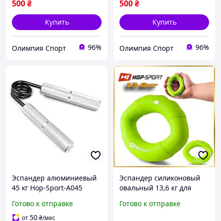
500
₴
500
₴
Купить
Купить
96%
96%
Олимпия Спорт
Олимпия Спорт
Эспандер алюминиевый
Эспандер силиконовый
45 кг Hop-Sport-A045
овальный 13,6 кг для
тренировок рук, кистей и
Готово к отправке
Готово к отправке
предплечий
50
от
₴
/мес