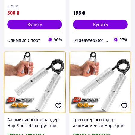
575
₴
500
₴
198
₴
Купить
Купить
96%
97%
Олимпия Спорт
📌IdeaWebStor интернет-магазин товаров для спорта
Алюминиевый эспандер
Тренажер эспандер
Hop-Sport 45 кг, ручной
алюминиевый Hop-Sport
тренажер для
68 кг, набор для силы