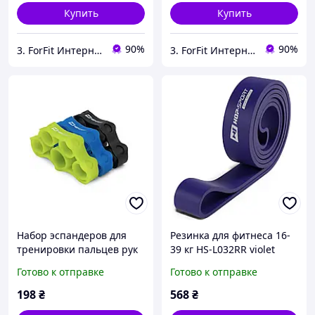
Купить
Купить
90%
90%
3. ForFit Интернет-магазин спортивных товаров
3. ForFit Интернет-магазин спортивных товаров
Набор эспандеров для
Резинка для фитнеса 16-
тренировки пальцев рук
39 кг HS-L032RR violet
3-5 кг Hop-Sport HS-
эспандеры ленточные
Готово к отправке
Готово к отправке
L003FT р. S для дома и
для дома и спортзала
спортзала лучшая цена с
лучшая цена с быстрой
198
₴
568
₴
быстрой
доставкой по