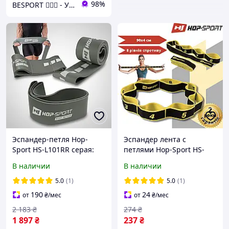
98%
BESPORT 🏋🏻‍♂️ - Український бренд спорттоварів 🇺🇦
Эспандер-петля Hop-
Эспандер лента с
Sport HS-L101RR серая:
петлями Hop-Sport HS-
55-137 кг, латекс, для
N904GB желтая: 8 петель,
В наличии
В наличии
турника, пауэрлифтинга
12-30 кг, для растяжки,
фитнеса
5.0
(1)
5.0
(1)
190
24
от
₴
/мес
от
₴
/мес
2 183
₴
274
₴
1 897
₴
237
₴