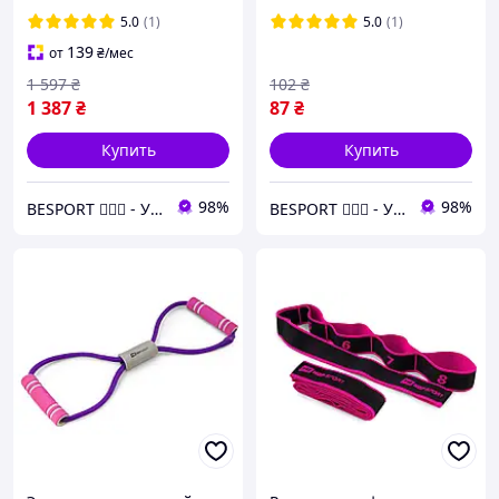
фитнеса
5.0
(1)
5.0
(1)
139
от
₴
/мес
1 597
₴
102
₴
1 387
₴
87
₴
Купить
Купить
98%
98%
BESPORT 🏋🏻‍♂️ - Український бренд спорттоварів 🇺🇦
BESPORT 🏋🏻‍♂️ - Український бренд спорттоварів 🇺🇦