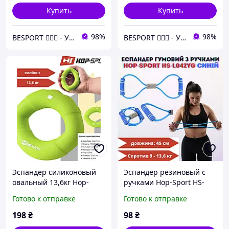
Купить
Купить
98%
98%
BESPORT 🏋🏻‍♂️ - Український бренд спорттоварів 🇺🇦
BESPORT 🏋🏻‍♂️ - Український бренд спорттоварів 🇺🇦
Эспандер силиконовый
Эспандер резиновый с
овальный 13,6кг Hop-
ручками Hop-Sport HS-
Sport HS-S013OG
L042YG синий латексный
Готово к отправке
Готово к отправке
зеленый, Эспандер для
сопротивление 9 13,6 кг
рук, Эспандер кистевой
для разминки
198
₴
98
₴
силиконовый
реабилитации и