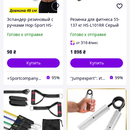
Эспандер резиновый с
Резинка для фитнеса 55-
ручками Hop-Sport HS-
137 кг HS-L101RR Серый
L042YG фиолетовый
Готово к отправке
Готово к отправке
тренажер-эспандер
восьмерка для фитнеса
316
от
₴
/мес
Резинка эспандер для
98
₴
1 898
₴
фитнеса
Купить
Купить
95%
99%
⭐️Sportcompany⭐️ Інтернет магазин спортивних товарів⭐️
"Jumpexpert": Интернет-магазин товаров для активного отдыха и спорта!