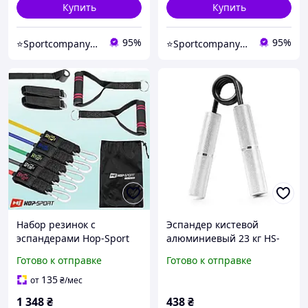
тренировок
Купить
Купить
95%
95%
⭐️Sportcompany⭐️ Інтернет магазин спортивних товарів⭐️
⭐️Sportcompany⭐️ Інтернет магазин спортивних товарів⭐️
Набор резинок с
Эспандер кистевой
эспандерами Hop-Sport
алюминиевый 23 кг HS-
HS-R050RT 5 резинок
A023HG серый для дома и
Готово к отправке
Готово к отправке
сопротивления 4,5 22,7 кг
спортзала лучшая цена с
нагрузка до 68 кг с
быстрой доставкой по
135
от
₴
/мес
ручками ремнями
Украине
1 348
₴
438
₴