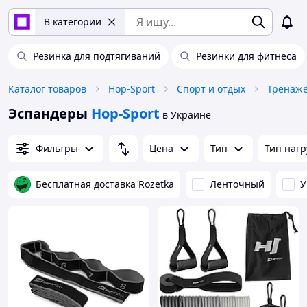
В категории
Резинка для подтягиваний
Резинки для фитнеса
Каталог товаров
Hop-Sport
Спорт и отдых
Тренаж
Эспандеры
Hop-Sport
в Украине
Фильтры
Цена
Тип
Тип нагр
Бесплатная доставка Rozetka
Ленточный
У