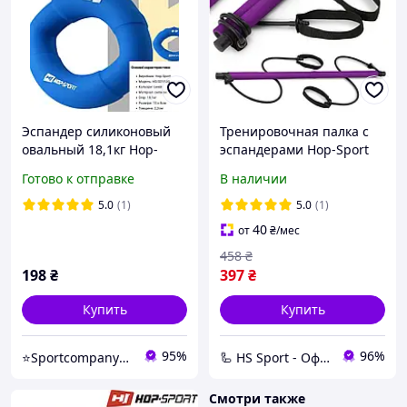
Эспандер силиконовый
Тренировочная палка с
овальный 18,1кг Hop-
эспандерами Hop-Sport
Sport HS-S018OG
HS-T090GS фиолетовая
Готово к отправке
В наличии
синий,Эспандер для рук,
Эспандер кистевой
5.0
(1)
5.0
(1)
силиконовый
40
от
₴
/мес
458
₴
198
₴
397
₴
Купить
Купить
95%
96%
⭐️Sportcompany⭐️ Інтернет магазин спортивних товарів⭐️
🦾 HS Sport - Офіційний дистриб'ютор тренажерів Hop-Sport
Смотри также