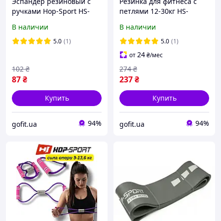
Эспандер резиновый с
Резинка для фитнеса с
ручками Hop-Sport HS-
петлями 12-30кг HS-
L042YG фиолетовый
N904GB розовая
В наличии
В наличии
5.0
(1)
5.0
(1)
24
от
₴
/мес
102
₴
274
₴
87
₴
237
₴
Купить
Купить
94%
94%
gofit.ua
gofit.ua