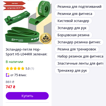
Резинка для подтягиваний
Резинки для фитнеса
Кистевой эспандер
Эспандер для рук
Борцовская резина
Эспандер резинка фитнес
Резина для тренировок
Эспандер-петля Hop-
Sport HS-L044RR зеленая:
Набор резинок для фитнеса
23-57 кг, латекс, для
В наличии
Эластичные ленты для фитн
турника, кроссфита,
фитнеса
5.0
(1)
Тренажер для рук
75
от
₴
/мес
861
₴
747
₴
Купить