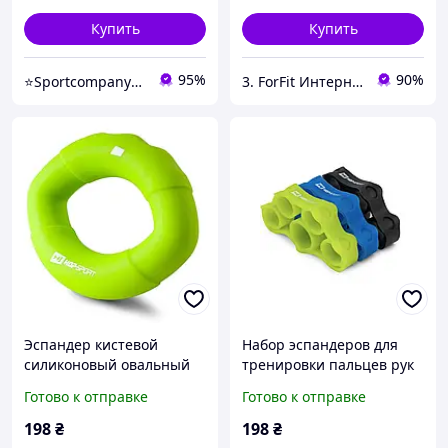
Купить
Купить
95%
90%
⭐️Sportcompany⭐️ Інтернет магазин спортивних товарів⭐️
3. ForFit Интернет-магазин спортивных товаров
Эспандер кистевой
Набор эспандеров для
силиконовый овальный
тренировки пальцев рук
13,6 кг Hop-Sport HS-
3-5 кг Hop-Sport HS-
Готово к отправке
Готово к отправке
S013OGелений для дома
M003FT р. M для дома и
и спортзала лучшая цена
спортзала лучшая цена с
198
₴
198
₴
с быстрой доставкой
быстрой