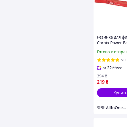
Резинка для ф
Cornix Power B
мм с сопротив
Готово к отпра
7-16 кг для тр
XR-0058 AllInOn
5.0
market-without
22
от
₴
/мес
394
₴
219
₴
Купит
💛💙 AllInOne - находи все необходимое в одном магазине!