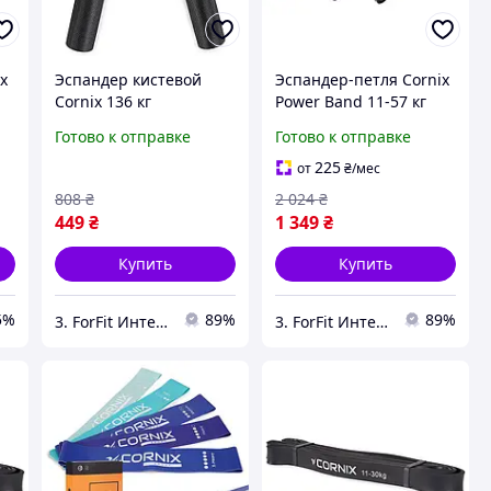
x
Эспандер кистевой
Эспандер-петля Cornix
Cornix 136 кг
Power Band 11-57 кг
и
металлический XR-0070
(резина для фитнеса и
Готово к отправке
Готово к отправке
R-
лучшая цена с быстрой
спорта) набор 3 шт XR-
доставкой по Украине
0089 лучшая цена с
225
от
₴
/мес
быстрой доставкой по
808
₴
2 024
₴
449
₴
1 349
₴
Купить
Купить
5%
89%
89%
3. ForFit Интернет-магазин спортивных товаров
3. ForFit Интернет-магазин спортивных товаров