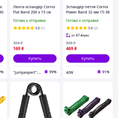
x
Лента-эспандер Cornix
Эспандер-петля Cornix
30
Flat Band 200 х 15 cм
Power Band 32 мм 15-38
са
для спорта и
кг (резина для фитнеса
Готово к отправке
Готово к отправке
реабилитации 25 кг XR-
и спорта) XR-0060
0084
orig2190
5.0
(1)
5.0
(2)
47
от
₴
/мес
304
₴
808
₴
169
₴
469
₴
Купить
Купить
9%
99%
91%
"Jumpexpert": Интернет-магазин товаров для активного отдыха и спорта!
AIW