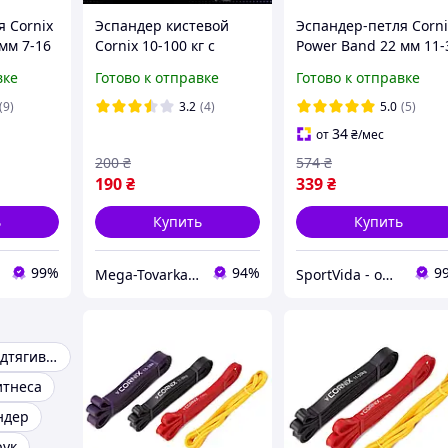
 Cornix
Эспандер кистевой
Эспандер-петля Corni
мм 7-16
Cornix 10-100 кг с
Power Band 22 мм 11-
 фитнеса
регулируемой
кг (резина для фитне
вке
Готово к отправке
Готово к отправке
058
нагрузкой и счетчиком
и спорта) XR-0059
XR-0276 Black/Grey
(9)
3.2
(4)
5.0
(5)
34
от
₴
/мес
200
₴
574
₴
190
₴
339
₴
ь
Купить
Купить
99%
94%
9
Mega-Tovarka📦💙💛
SportVida - официальный интернет-магазин
Резинка для подтягиваний
итнеса
ндер
рук