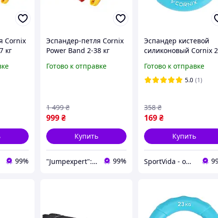
 Cornix
Эспандер-петля Cornix
Эспандер кистевой
7 кг
Power Band 2-38 кг
силиконовый Cornix 
тнеса и
(резина для фитнеса и
кг XR-0074
вке
Готово к отправке
Готово к отправке
5 шт XR-
спорта) набор 4 шт XR-
0087
5.0
(1)
1 499
₴
358
₴
999
₴
169
₴
ь
Купить
Купить
99%
99%
9
"Jumpexpert": Интернет-магазин товаров для активного отдыха и спорта!
SportVida - официальный интернет-магазин