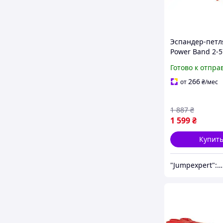
Эспандер-петля
Power Band 2-5
(резина для фи
Готово к отпра
спорта) набор 
0086
266
от
₴
/мес
1 887
₴
1 599
₴
Купит
"Jumpexpert": Интернет-магазин товаров для активного отдыха и спорта!