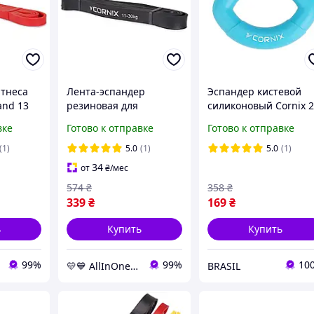
итнеса
Лента-эспандер
Эспандер кистевой
and 13
резиновая для
силиконовый Cornix 
лением
тренировок Cornix
кг XR-0074 :BRASIL:
вке
Готово к отправке
Готово к отправке
енировок
Power Band 22 мм,
e -
сопротивление 11-30
(1)
5.0
(1)
5.0
(1)
-queues-
кг, XR-0059 AllInOne -
34
от
₴
/мес
market-without-queues-
574
₴
358
₴
339
₴
169
₴
ь
Купить
Купить
99%
99%
10
💛💙 AllInOne - находи все необходимое в одном магазине!
BRASIL