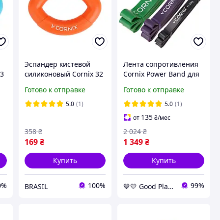
Эспандер кистевой
Лента сопротивления
23
силиконовый Cornix 32
Cornix Power Band для
кг XR-0076 :BRASIL:
фитнеса и спорта,
Готово к отправке
Готово к отправке
набор из трех петель,
11-57 кг, артикул XR-
5.0
(1)
5.0
(1)
0089 GoodPlace
135
от
₴
/мес
358
₴
2 024
₴
169
₴
1 349
₴
Купить
Купить
0%
100%
99%
BRASIL
💙💛 Good Place