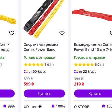
ornix
Спортивная резина
Еспандер-петля Corni
 мм для
Cornix Power Band,
Power Band 13 мм 7-1
спандер
эластичная лента-
кг (резина для фітнес
вке
Готово к отправке
Готово к отправке
г XR-
эспандер для фитнеса,
та спорту) XR-0058 Q-
 -worry-
комплект из 3 штук,
STORE -shopping-
(1)
5.0
(1)
5.0
(1)
нагрузка от 2 до 30 кг,
without-problems-
60
22
от
₴
/мес
от
₴
/мес
модель
899
₴
394
₴
599
₴
219
₴
ь
Купить
Купить
99%
100%
10
UDstore 💝
Q-STORE