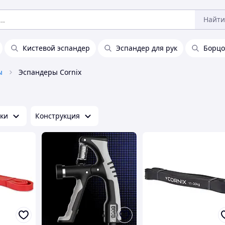
Найти
Кистевой эспандер
Эспандер для рук
Борцо
ы
Эспандеры Cornix
зки
Конструкция