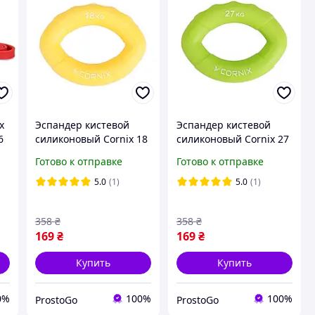
x
Эспандер кистевой
Эспандер кистевой
6
силиконовый Cornix 18
силиконовый Cornix 27
у
кг XR-0073
кг XR-0075
Готово к отправке
Готово к отправке
5.0
(1)
5.0
(1)
358
₴
358
₴
169
₴
169
₴
Купить
Купить
0%
100%
100%
ProstoGo
ProstoGo