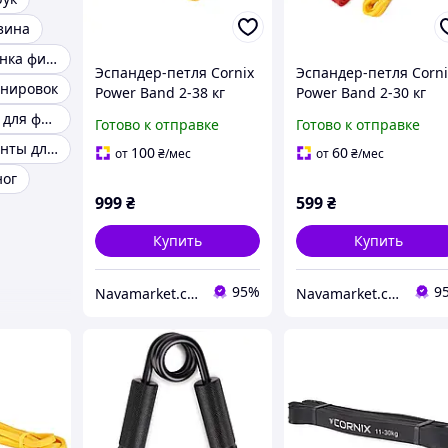
зина
Эспандер резинка фитнес
Эспандер-петля Cornix
Эспандер-петля Corni
енировок
Power Band 2-38 кг
Power Band 2-30 кг
(резина для фитнеса и
(резина для фитнеса 
Набор резинок для фитнеса
Готово к отправке
Готово к отправке
спорта) набор 4 шт XR-
спорта) набор 3 шт X
Эластичные ленты для фитнеса
0087
0090
100
60
от
₴
/мес
от
₴
/мес
ног
999
₴
599
₴
Купить
Купить
95%
9
Navamarket.com.ua © Туристическое и спортивное снаряжение
Navamarket.com.ua © Туристическое и спортивное снаряжение