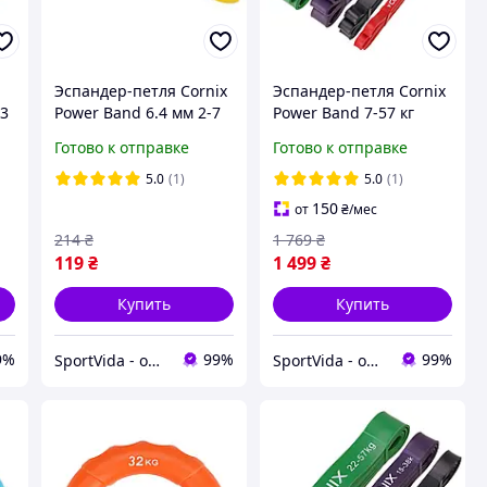
Эспандер-петля Cornix
Эспандер-петля Cornix
23
Power Band 6.4 мм 2-7
Power Band 7-57 кг
кг (резина для фитнеса
(резина для фитнеса и
Готово к отправке
Готово к отправке
и спорта) XR-0057
спорта) набор 4 шт XR-
0088
5.0
(1)
5.0
(1)
150
от
₴
/мес
214
₴
1 769
₴
119
₴
1 499
₴
Купить
Купить
9%
99%
99%
SportVida - официальный интернет-магазин
SportVida - официальный интернет-магазин