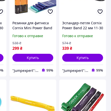
x
Резинки для фитнеса
Эспандер-петля Cornix
30
Cornix Mini Power Band
Power Band 22 мм 11-30
са
набор 5 шт 1-20 кг XR-
кг (резина для фитнеса
Готово к отправке
Готово к отправке
0047
и спорта) XR-0059
ой
538
₴
574
₴
299
₴
339
₴
Купить
Купить
9%
99%
99%
"Jumpexpert": Интернет-магазин товаров для активного отдыха и спорта!
"Jumpexpert": Интернет-магазин товаров для активного отдыха и спорта!