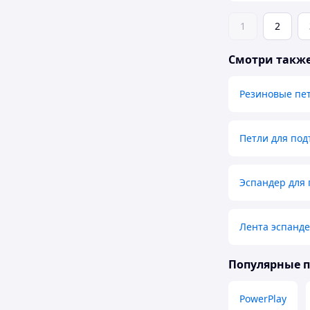
1
2
Смотри такж
Резиновые пе
Петли для под
Эспандер для
Лента эспанде
Популярные 
PowerPlay