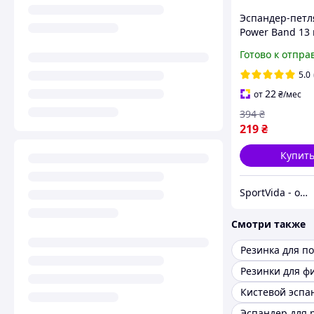
Эспандер-петля
Power Band 13 
кг (резина для
Готово к отпра
и спорта) XR-0
5.0
22
от
₴
/мес
394
₴
219
₴
Купит
SportVida - официальный интернет-магазин
Смотри также
Резинки для ф
Кистевой эспа
Эспандер для 