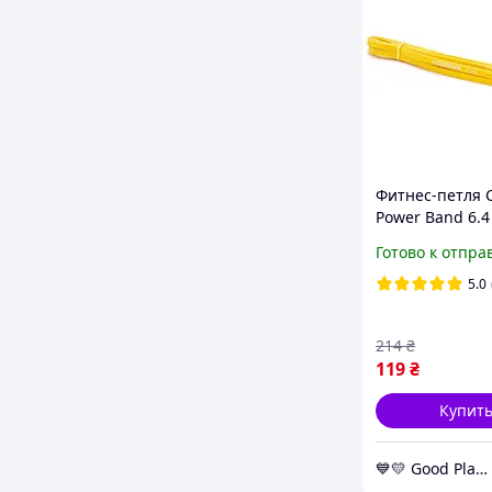
Фитнес-петля C
Power Band 6.4
тренировок, э
Готово к отпра
с усилием 2-7 к
0057 GoodPlace
5.0
free-shopping-
214
₴
119
₴
Купит
💙💛 Good Place