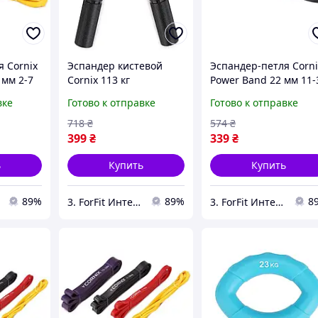
 Cornix
Эспандер кистевой
Эспандер-петля Corni
 мм 2-7
Cornix 113 кг
Power Band 22 мм 11-
 фитнеса
металлический XR-0069
кг (резина для фитне
вке
Готово к отправке
Готово к отправке
057
лучшая цена с быстрой
и спорта) XR-0059
 быстрой
доставкой по Украине
лучшая цена с быстр
718
₴
574
₴
доставкой по
399
₴
339
₴
ь
Купить
Купить
89%
89%
8
3. ForFit Интернет-магазин спортивных товаров
3. ForFit Интернет-магазин спортивных товаров