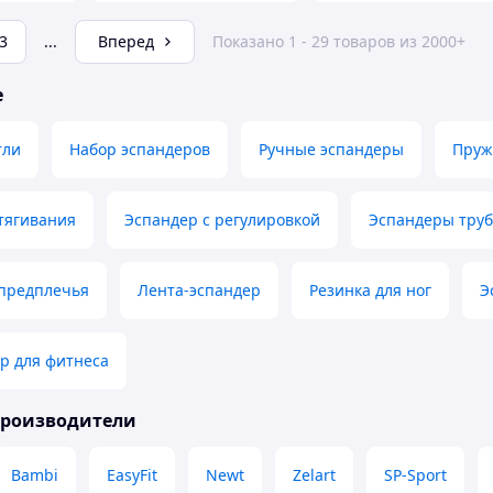
3
...
Вперед
Показано 1 - 29 товаров из 2000+
е
тли
Набор эспандеров
Ручные эспандеры
Пруж
тягивания
Эспандер с регулировкой
Эспандеры тру
 предплечья
Лента-эспандер
Резинка для ног
Э
р для фитнеса
производители
Bambi
EasyFit
Newt
Zelart
SP-Sport