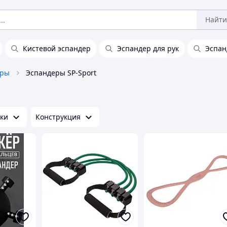
Найти
Кистевой эспандер
Эспандер для рук
Эспан
еры
Эспандеры SP-Sport
зки
Конструкция