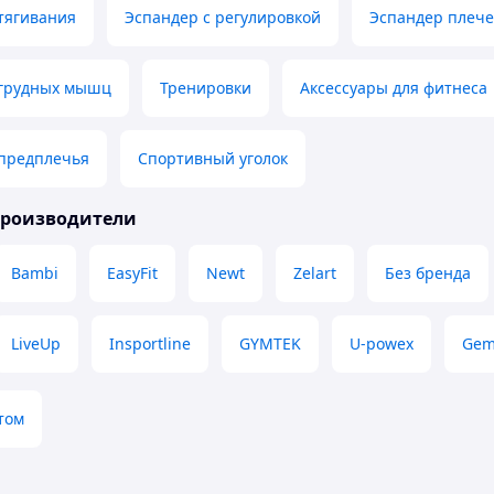
тягивания
Эспандер с регулировкой
Эспандер плеч
 грудных мышц
Тренировки
Аксессуары для фитнеса
 предплечья
Спортивный уголок
производители
Bambi
EasyFit
Newt
Zelart
Без бренда
LiveUp
Insportline
GYMTEK
U-powex
Gem
том