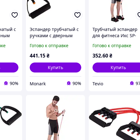
чатый с
Эспандер трубчатый с
Трубчатый эспандер
рным
ручками с дверным
для фитнеса Икс SP-
Sport FI-
фиксатором SP-Sport FI-
Sport 8035 резина дл
вке
Готово к отправке
Готово к отправке
а-7кг
2659-OR, нагрузка 18кг,
комплексных
еленый
оранжевый
тренировок
441
.15
₴
352
.60
₴
и
ь
Купить
Купить
90%
90%
9
Monark
Tevio