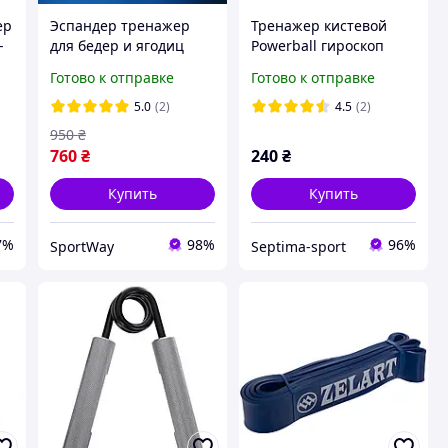
ер
Эспандер тренажер
Тренажер кистевой
-
для бедер и ягодиц
Powerball гироскоп
BEAUTY SP-Sport
Готово к отправке
Готово к отправке
тренажер для девушек
6-18кг с регулировкой
5.0
(2)
4.5
(2)
нагрузки
950
₴
760
₴
240
₴
Купить
Купить
7%
98%
96%
SportWay
Septima-sport