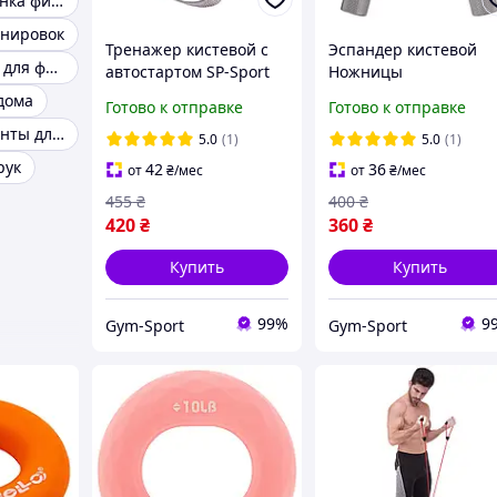
Эспандер резинка фитнес
енировок
Тренажер кистевой с
Эспандер кистевой
Набор резинок для фитнеса
автостартом SP-Sport
Ножницы
Powerball Forse Ball FI-
профессиональный
дома
Готово к отправке
Готово к отправке
0037 цвета в
Bone Crusher SP-Spor
Эластичные ленты для фитнеса
ассортименте
FI-4125-200LB нагруз
5.0
(1)
5.0
(1)
90кг
рук
42
36
от
₴
/мес
от
₴
/мес
455
₴
400
₴
420
₴
360
₴
Купить
Купить
99%
9
Gym-Sport
Gym-Sport