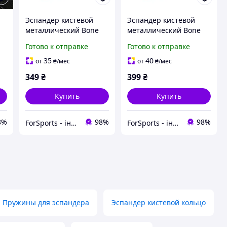
Эспандер кистевой
Эспандер кистевой
металлический Bone
металлический Bone
-
Crusher SP-Sport FI-
Crusher SP-Sport FI-
Готово к отправке
Готово к отправке
4125-150LB нагрузка
4125-250LB нагрузка
67,5 кг
112,5 кг
35
40
от
₴
/мес
от
₴
/мес
349
₴
399
₴
Купить
Купить
8%
98%
98%
ForSports - інтернет-магазин спортивних товарів
ForSports - інтернет-магазин спортивних товарів
Пружины для эспандера
Эспандер кистевой кольцо