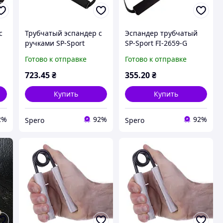
с
Трубчатый эспандер с
Эспандер трубчатый
ручками SP-Sport
SP-Sport FI-2659-G
Resistance Band 8021-4,
зеленый для
Готово к отправке
Готово к отправке
желтый, нагрузка 18кг
тренировки с ручками
для тренировок
и дверным фиксатором
723
.45
₴
355
.20
₴
7кг 120см
Купить
Купить
2%
92%
92%
Spero
Spero