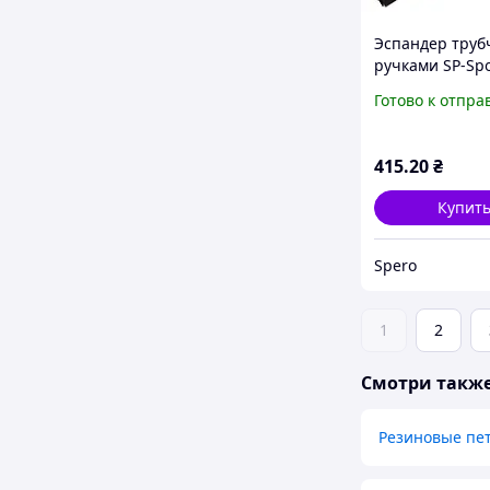
Эспандер труб
ручками SP-Spor
2659-OR оран
Готово к отпра
для фитнеса на
18кг
415
.20
₴
Купит
Spero
1
2
Смотри такж
Резиновые пе