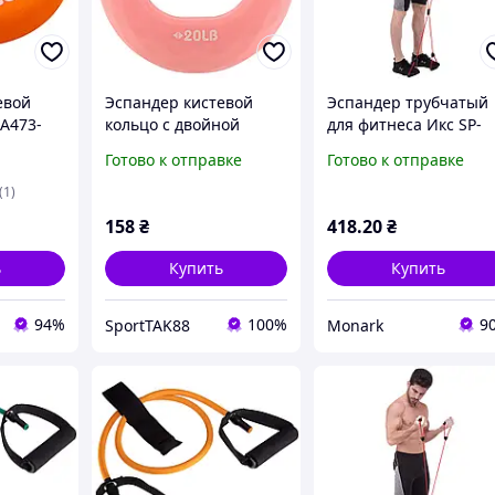
евой
Эспандер кистевой
Эспандер трубчатый
LA473-
кольцо с двойной
для фитнеса Икс SP-
22,5кг
нагрузкой SP-Sport FI
Sport 8035 резина дл
Готово к отправке
Готово к отправке
9472 1шт ø73мм
комплексных
тренировок
(1)
158
₴
418
.20
₴
ь
Купить
Купить
94%
100%
9
SportTAK88
Monark