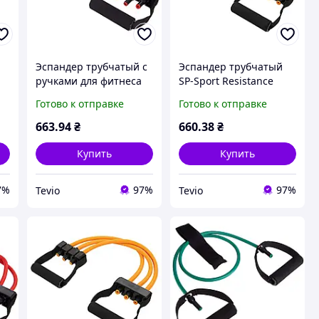
Эспандер трубчатый с
Эспандер трубчатый
ручками для фитнеса
SP-Sport Resistance
я
SP-Sport Resistance
Band 8021-4 желтый
Готово к отправке
Готово к отправке
Band 8021-30 75см
для тренировок
красный 13,5кг
нагрузка 18кг
663
.94
₴
660
.38
₴
Купить
Купить
7%
97%
97%
Tevio
Tevio