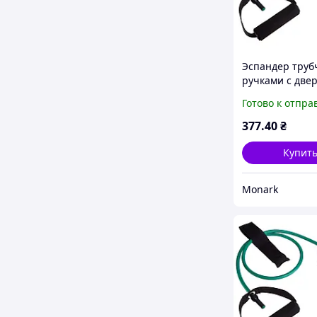
Эспандер труб
ручками с две
фиксатором SP-
Готово к отпра
2659-G нагрузк
длина-120см з
377
.40
₴
для тренировк
Купит
Monark