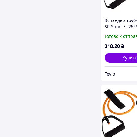
Эспандер труб
SP-Sport FI-265
зелёный для
Готово к отпра
тренировки с 
и дверным фик
318
.20
₴
7кг 120см
Купит
Tevio