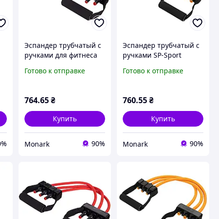
Эспандер трубчатый с
Эспандер трубчатый с
ручками для фитнеса
ручками SP-Sport
я
SP-Sport Resistance
Resistance Band 8021-4
Готово к отправке
Готово к отправке
Band 8021-30 75см
нагрузка 18кг для
13,5кг красный для
тренировок желтый
тренировок
764
.65
₴
760
.55
₴
Купить
Купить
0%
90%
90%
Monark
Monark