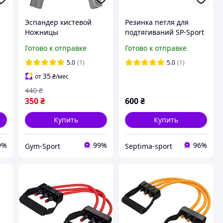
Эспандер кистевой
Резинка петля для
Ножницы
подтягиваний SP-Sport
профессиональный
POWER BAND 25-57кг
Готово к отправке
Готово к отправке
t
Bone Crusher SP-Sport
синий
ка
FI-4125-150LB нагрузка
5.0
(1)
5.0
(1)
67,5кг
35
от
₴
/мес
440
₴
350
₴
600
₴
Купить
Купить
9%
99%
96%
Gym-Sport
Septima-sport