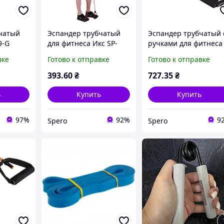
чатый
Эспандер трубчатый
Эспандер трубчатый 
9-G
для фитнеса Икс SP-
ручками для фитнеса
Sport 8035 резина для
SP-Sport Resistance
вке
Готово к отправке
Готово к отправке
ручками
комплексных
Band 8021-30 75см
сатором
тренировок
красный 13,5кг
393
.60
₴
727
.35
₴
ь
Купить
Купить
97%
92%
9
Spero
Spero