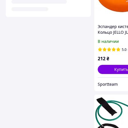
Эспандер кист
Кольцо JELLO J
50LB нагрузка 
В наличии
5.0
212
₴
Купит
Sportteam