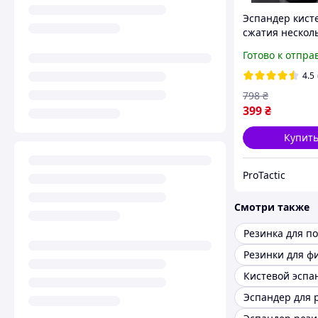
Эспандер кист
сжатия неско
с регулировко
Готово к отпра
тренажер для
укрепления па
4.5
рук предплечь
798
₴
399
₴
Купит
ProTactic
Смотри также
Резинки для ф
Кистевой эспа
Эспандер для 