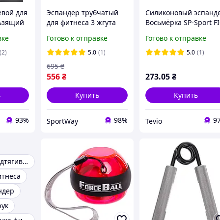
евой для
Эспандер трубчатый
Силиконовый эспанд
льзящий
для фитнеса 3 жгута
Восьмёрка SP-Sport FI
й
15LB SP-Sport 7кг
0741 розовый для
вке
Готово к отправке
Готово к отправке
резинка с ручками для
фитнеса и йоги 15LB
льцев
упражнений фитнеса
(2)
5.0
(1)
5.0
(1)
я
растяжки
695
₴
556
₴
273
.05
₴
ь
Купить
Купить
93%
98%
9
SportWay
Tevio
Резинка для подтягиваний
итнеса
ндер
рук