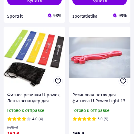
Купить
Купить
98%
99%
SportFit
sportatletika
Фитнес резинки U-powex,
Резиновая петля для
Лента эспандер для
фитнеса U-Powex Light 13
фитнеса, Резинки для
мм, 4-16 кг
Готово к отправке
Готово к отправке
тренировок
4.0
(4)
5.0
(5)
270
₴
162
₴
165
₴