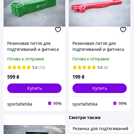
Резиновая петля для
Резиновая петля для
подтягиваний и фитнеса
подтягиваний и фитнеса
U-Powex Зеленая 24-76 кг
U-Powex Красная 4-16 кг
Готово к отправке
Готово к отправке
5.0
(10)
5.0
(6)
599
₴
199
₴
Купить
Купить
99%
99%
sportatletika
sportatletika
Смотри также
Резинка для подтягиваний