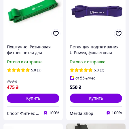
Поштучно. Резиновая
Петля для подтягивания
фитнес петля для
U-Powex, фиолетовая
подтягивания Зеленая
Готово к отправке
Готово к отправке
Петли для спорта U-
Powex FHS, код:
5.0
(2)
5.0
(2)
55
от
₴
/мес
700
₴
475
₴
550
₴
Купить
Купить
100%
100%
Спорт Фитнес Хобби - качественные товары оптом и в розницу
Merda Shop