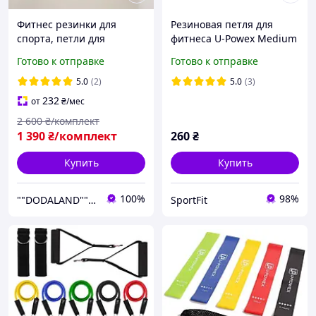
Фитнес резинки для
Резиновая петля для
спорта, петли для
фитнеса U-Powex Medium
подтягиваний и силовых
9-28 кг
Готово к отправке
Готово к отправке
упражнений U-Powex
набор из 5шт(4-57кг)
5.0
(2)
5.0
(3)
232
от
₴
/мес
2 600
₴/комплект
1 390
₴/комплект
260
₴
Купить
Купить
100%
98%
""DODALAND"" - Интернет-магазин / Мебель, фитнес товары, контакты, цены
SportFit