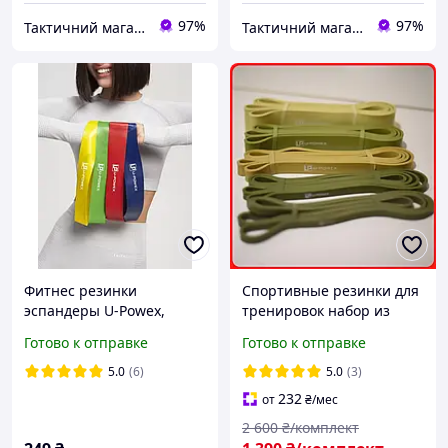
97%
97%
Тактичний магазин
Тактичний магазин
Фитнес резинки
Спортивные резинки для
эспандеры U-Powex,
тренировок набор из
Оригинальный комплект
5шт.(от 4 до 57кг)
Готово к отправке
Готово к отправке
из 5 штук, инструкция +
резиновые петли для
чехол в подарок
спорта U-Powex
5.0
(6)
5.0
(3)
232
от
₴
/мес
2 600
₴/комплект