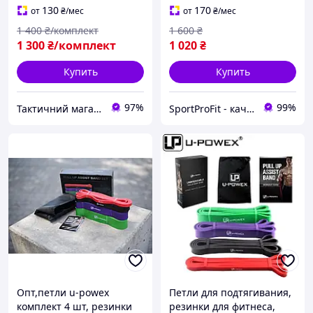
130
170
от
₴
/мес
от
₴
/мес
1 400
₴/комплект
1 600
₴
1 300
₴/комплект
1 020
₴
Купить
Купить
97%
99%
Тактичний магазин
SportProFit - качественные спортивные и туристические товары оптом и в розницу
Опт,петли u-powex
Петли для подтягивания,
комплект 4 шт, резинки
резинки для фитнеса,