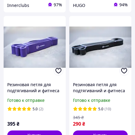
97%
94%
Innerclubs
HUGO
Резиновая петля для
Резиновая петля для
подтягиваний и фитнеса
подтягиваний и фитнеса
U-Powex Hard 16-42 кг
U-Powex Фиолетовая 9-28
Готово к отправке
Готово к отправке
кг
5.0
(2)
5.0
(10)
345
₴
395
₴
290
₴