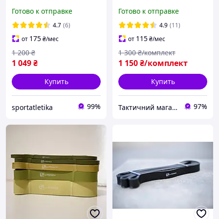
для подтягивания
фитнес резинки,
Готово к отправке
Готово к отправке
кроссфит U-Powex 4 шт .
4.7
(6)
4.9
(11)
175
115
от
₴
/мес
от
₴
/мес
1 200
₴
1 300
₴/комплект
1 049
₴
1 150
₴/комплект
Купить
Купить
99%
97%
sportatletika
Тактичний магазин