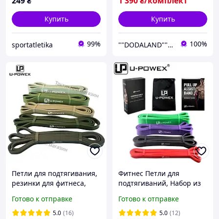
249
₴
1 390
₴/комплект
Купить
Купить
99%
100%
sportatletika
""DODALAND"" - Интернет-магазин / Мебель, фитнес товары, контакты, цены
Петли для подтягивания,
Фитнес Петли для
резинки для фитнеса,
подтягиваний, Набор из
фитнес резинки,
4-х петель (от 7 до 56 кг)
Готово к отправке
Готово к отправке
кроссфит U-Powex 5 шт .
Петли для спорта U-
Powex Петли для Фитнеса
5.0
(16)
5.0
(12)