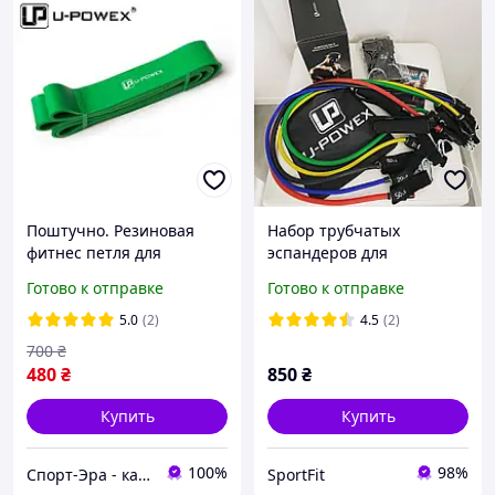
Поштучно. Резиновая
Набор трубчатых
фитнес петля для
эспандеров для
подтягивания Зеленая
упражнений U-Powex
Готово к отправке
Готово к отправке
Петли для спорта U-
Home Gym 5 шт. original
Powex SER, код:
5.0
(2)
4.5
(2)
700
₴
480
₴
850
₴
Купить
Купить
100%
98%
Спорт-Эра - качественные спортивные и туристические товары оптом и в розницу
SportFit