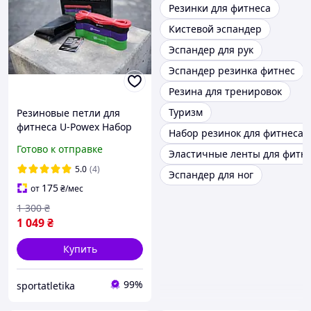
Резинки для фитнеса
Кистевой эспандер
Эспандер для рук
Эспандер резинка фитнес
Резина для тренировок
Туризм
Резиновые петли для
фитнеса U-Powex Набор
Набор резинок для фитнеса
из 4 петель + чехол
Готово к отправке
Эластичные ленты для фитн
Оригинал
5.0
(4)
Эспандер для ног
175
от
₴
/мес
1 300
₴
1 049
₴
Купить
99%
sportatletika