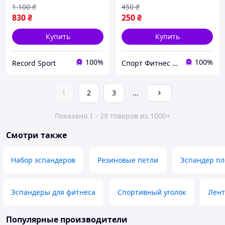
1 100
₴
450
₴
830
₴
250
₴
Купить
Купить
100%
100%
Record Sport
Спорт Фитнес Хобби - качественные товары оптом и в розницу
1
2
3
...
Показано 1 - 29 товаров из 1000+
Смотри также
Набор эспандеров
Резиновые петли
Эспандер п
Эспандеры для фитнеса
Спортивный уголок
Лент
Популярные производители