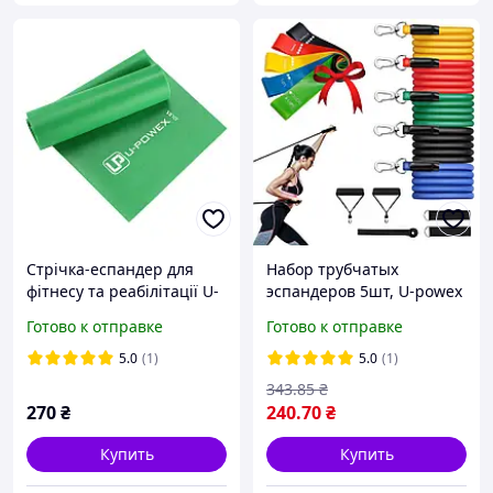
Стрічка-еспандер для
Набор трубчатых
фітнесу та реабілітації U-
эспандеров 5шт, U-powex
POWEX Fitness band
JT-003 + Фитнес резинки
Готово к отправке
Готово к отправке
0.5мм. (9.1 кг) Green
5шт / Эспандеры для
фитнеса
5.0
(1)
5.0
(1)
343
.85
₴
270
₴
240
.70
₴
Купить
Купить