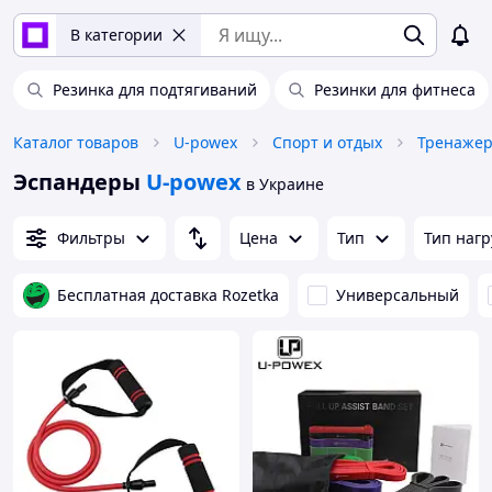
В категории
Резинка для подтягиваний
Резинки для фитнеса
Каталог товаров
U-powex
Спорт и отдых
Тренаже
Эспандеры
U-powex
в Украине
Фильтры
Цена
Тип
Тип нагр
Бесплатная доставка Rozetka
Универсальный