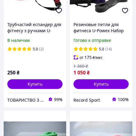
Трубчастий еспандер для
Резиновые петли для
фітнесу з ручками U-
фитнеса U-Powex Набор
POWEX Latex resistance
из 4 петель + чехол
В наличии
Готово к отправке
tube 30LB Red (13.5кг.)
Оригинал
5.0
(2)
5.0
(14)
175
от
₴
/мес
1 360
₴
250
₴
1 050
₴
Купить
Купить
99%
100%
ТОВАРИСТВО З ОБМЕЖЕНОЮ ВІДПОВІДАЛЬНІСТЮ "АКОРД-УКРАЇНА"
Record Sport