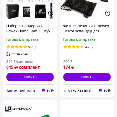
Набор эспандеров U-
Фитнес резинки U-powex,
Powex Home Gym 5 штук,
Лента эспандер для
фитнес резинки нагрузка
фитнеса, Резинки для
Готово к отправке
Готово к отправке
68 кг + книжечка с
тренировок
упражнениями
5.0
(6)
4.7
(7)
84
от
₴
/мес
895
₴/комплект
290
₴
845
₴/комплект
174
₴
Купить
Купить
97%
90%
Тактичний магазин
🔆 𝐍𝐄𝐖 𝐌𝐀𝐑𝐊𝐄𝐓 🔆 – Продукция премиум-класса от официального представителя!