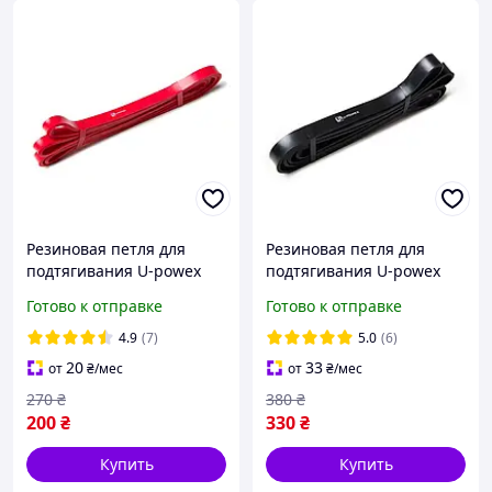
Резиновая петля для
Резиновая петля для
подтягивания U-powex
подтягивания U-powex
Power band красная 13мм
Power band черная 22мм
Готово к отправке
Готово к отправке
ширина 4-16кг нагрузка
ширина 9-28кг нагрузка
для фитнеса
для фитнеса
4.9
(7)
5.0
(6)
20
33
от
₴
/мес
от
₴
/мес
270
₴
380
₴
200
₴
330
₴
Купить
Купить