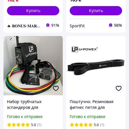
Купить
Купить
91%
98%
🔥 𝐁𝐎𝐍𝐔𝐒-𝐌𝐀𝐑𝐊𝐄𝐓 🔥 – Трендовые товары по лучшим ценам
SportFit
Набор трубчатых
Поштучно. Резиновая
эспандеров для
фитнес петля для
упражнений U-Powex
подтягивания Черная
Готово к отправке
Готово к отправке
Home Gym 5 шт. original
Петли для спорта U-
Powex FHS, код:
5.0
(1)
5.0
(1)