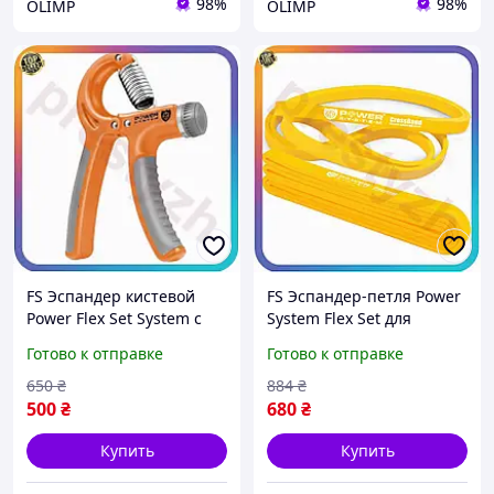
98%
98%
OLIMP
OLIMP
FS Эспандер кистевой
FS Эспандер-петля Power
Power Flex Set System с
System Flex Set для
регулируемой нагрузкой
фитнеса и кроссфита
Готово к отправке
Готово к отправке
10-40 кг для тренировки
желтая
рук и пред SET18-F
сопротивляемость 4-25 кг
650
₴
884
₴
резинк SET18-F
500
₴
680
₴
Купить
Купить