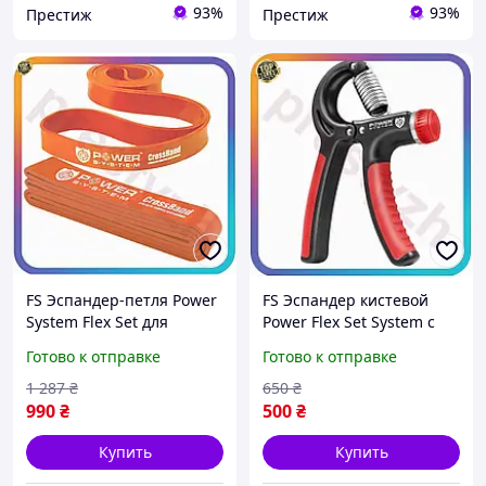
93%
93%
Престиж
Престиж
FS Эспандер-петля Power
FS Эспандер кистевой
System Flex Set для
Power Flex Set System с
фитнеса и кроссфита
регулируемой нагрузкой
Готово к отправке
Готово к отправке
сопротивление 10-35 кг
10-40 кг силовой
латексная униве SET18-F
тренажер для рук SET18-F
1 287
₴
650
₴
990
₴
500
₴
Купить
Купить