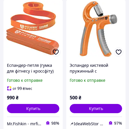
Еспандер-петля (гумка
Эспандер кистевой
для фітнесу і кроссфіту)
пружинный с
Power System PS-4052
регулируемой нагрузкой
Готово к отправке
Готово к отправке
CrossFit Level 2 Orange
10-40 кг Power System PS-
(опір 10-35 кг)
4, эспандер для кисти рук
99
от
₴
/мес
990
₴
500
₴
Купить
Купить
98%
97%
Mr.Fishkin - mrfishkin.com.ua
📌IdeaWebStor интернет-магазин товаров для спорта