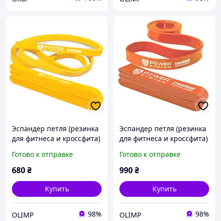
Эспандер петля (резинка
Эспандер петля (резинка
для фитнеса и кроссфита)
для фитнеса и кроссфита)
Power System PS-4051
Power System PS-4052
Готово к отправке
Готово к отправке
CrossFit Level 1 Yellow
CrossFit Level 2 Orange
(опира 4-25 кг)
(опира 10-35 кг)
680
₴
990
₴
Купить
Купить
98%
98%
OLIMP
OLIMP