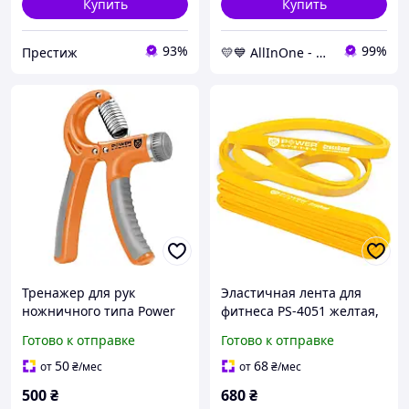
Купить
Купить
93%
99%
Престиж
💛💙 AllInOne - находи все необходимое в одном магазине!
Тренажер для рук
Эластичная лента для
ножничного типа Power
фитнеса PS-4051 желтая,
System PS-4021 Power
Level 1, сопротивление 4-
Готово к отправке
Готово к отправке
Hand Grip, пружинный,
25кг AllInOne -market-
оранжевый AllInOne -
without-queues-
50
68
от
₴
/мес
от
₴
/мес
market-without-queues-
500
₴
680
₴