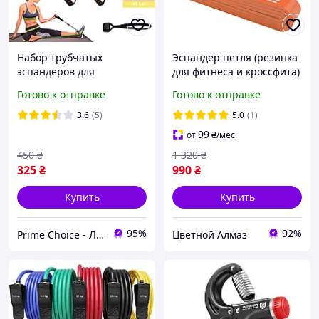
Набор трубчатых
Эспандер петля (резинка
эспандеров для
для фитнеса и кроссфита)
упражнений фитнеса и
Power System PS-4052
Готово к отправке
Готово к отправке
спорта Power Bands 5
CrossFit Level 2 Orange
жгутов Бубновского чехол
(опира 10-35 кг) 3860832
3.6
(5)
5.0
(1)
резинки
colero.
99
от
₴
/мес
450
₴
1 320
₴
325
₴
990
₴
Купить
Купить
95%
92%
Prime Choice - Лучший выбор
Цветной Алмаз