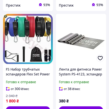
93%
93%
Престиж
Престиж
FS Набор трубчатых
Лента для фитнеса Power
эспандеров Flex Set Power
System PS-4123, эспандер
System 5шт до 55кг для
плоский, уровень 3,
Готово к отправке
Готово к отправке
фитнеса йоги пилатеса
черный AllInOne -market-
тренировок SET18-F
without-queues-
300
38
от
₴
/мес
от
₴
/мес
2 340
₴
1 800
₴
380
₴