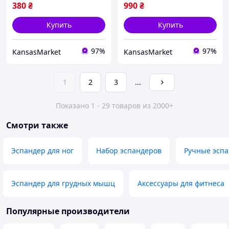
и
380
₴
990
₴
Купить
Купить
97%
97%
KansasMarket
KansasMarket
1
2
3
...
Показано 1 - 29 товаров из 2000+
Смотри также
Эспандер для ног
Набор эспандеров
Ручные эсп
Эспандер для грудных мышц
Аксессуары для фитнеса
Популярные производители