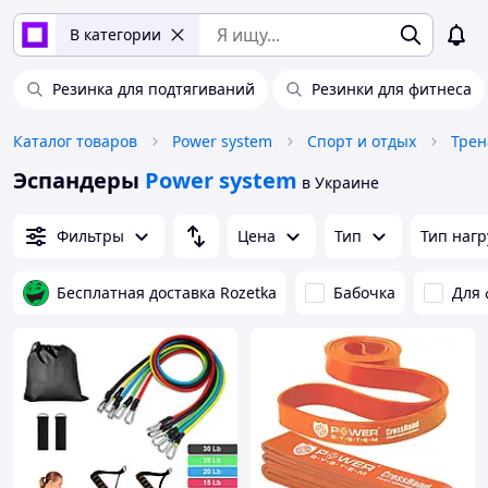
В категории
Резинка для подтягиваний
Резинки для фитнеса
Каталог товаров
Power system
Спорт и отдых
Тре
Эспандеры
Power system
в Украине
Фильтры
Цена
Тип
Тип нагр
Бесплатная доставка Rozetka
Бабочка
Для 