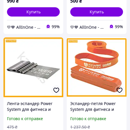
990
₴
500
₴
queues-
Купить
Купить
99%
99%
💛💙 AllInOne - находи все необходимое в одном магазине!
💛💙 AllInOne - находи все необходимое в одном магазине!
Лента-эспандер Power
Эспандер-петля Power
System для фитнеса и
System для фитнеса и
реабилитации черная 25-
кроссфита оранжевое
Готово к отправке
Готово к отправке
35 кг эластичная
сопротивление 10-35 кг
тренировочная лента
резинка для тренировок
475
₴
1 237
.50
₴