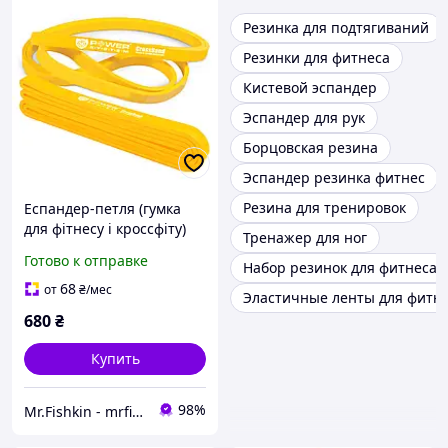
Резинка для подтягиваний
Резинки для фитнеса
Кистевой эспандер
Эспандер для рук
Борцовская резина
Эспандер резинка фитнес
Резина для тренировок
Еспандер-петля (гумка
для фітнесу і кроссфіту)
Тренажер для ног
Power System PS-4051
Готово к отправке
Набор резинок для фитнеса
CrossFit Level 1 Yellow
(опір 4-25 кг)
68
от
₴
/мес
Эластичные ленты для фитн
680
₴
Купить
98%
Mr.Fishkin - mrfishkin.com.ua