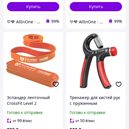
Купить
Купить
99%
99%
💛💙 AllInOne - находи все необходимое в одном магазине!
💛💙 AllInOne - находи все необходимое в одном магазине!
Эспандер ленточный
Тренажер для кистей рук
CrossFit Level 2
с пружинным
оранжевый PS-4052,
механизмом Power
Готово к отправке
Готово к отправке
сопротивление 10-35кг
System PS-4021 Power
AllInOne -market-without-
Hand Grip черный
99
50
от
₴
/мес
от
₴
/мес
queues-
AllInOne -market-without-