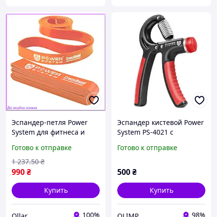
Эспандер-петля Power
Эспандер кистевой Power
System для фитнеса и
System PS-4021 с
кроссфита
регулируемой нагрузкой
Готово к отправке
Готово к отправке
сопротивление 10-35 кг
10-40 кг. Power Hand Grip
оранжевая резинка для
Black
1 237
.50
₴
тренировок и
990
₴
500
₴
Купить
Купить
100%
98%
Ollar
OLIMP