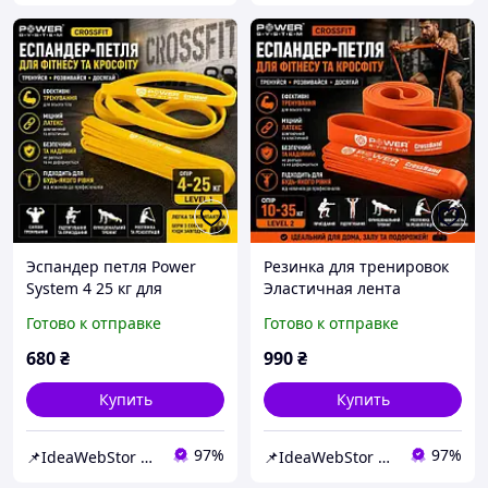
Эспандер петля Power
Резинка для тренировок
System 4 25 кг для
Эластичная лента
фитнеса и тренировок
Эспандер петля для
Готово к отправке
Готово к отправке
силовых упражнений и
спорта фитнеса
растяжки Резинка для
кроссфита 10-35 кг
680
₴
990
₴
фитнеса
Купить
Купить
97%
97%
📌IdeaWebStor интернет-магазин товаров для спорта
📌IdeaWebStor интернет-магазин товаров для спорта