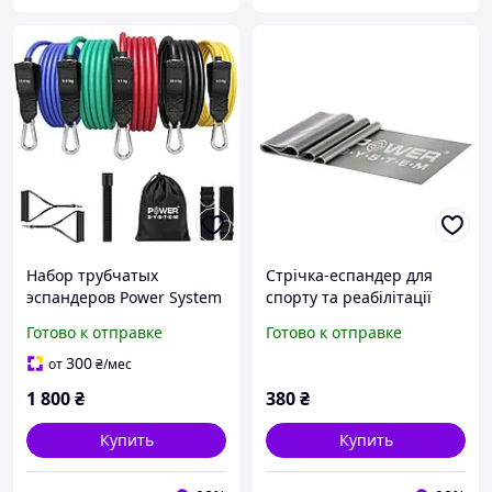
Набор трубчатых
Стрічка-еспандер для
эспандеров Power System
спорту та реабілітації
PS-4099 Total Expander Set
Power System PS-4123 Flat
Готово к отправке
Готово к отправке
5шт.
Stretch Band Level 3 Grey
(25-35кг.)
300
от
₴
/мес
1 800
₴
380
₴
Купить
Купить