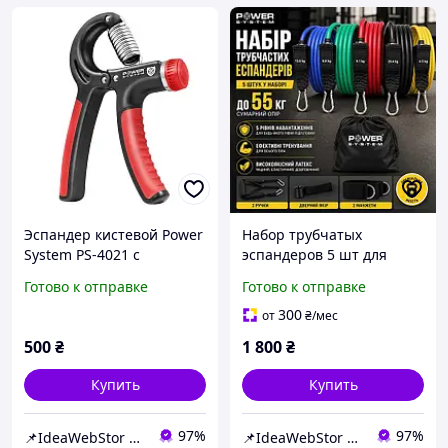
Эспандер кистевой Power
Набор трубчатых
System PS-4021 с
эспандеров 5 шт для
регулируемой нагрузкой
фитнеса и силовых
Готово к отправке
Готово к отправке
10-40 кг. Power Hand Grip
тренировок
Black
сопротивления до 55 кг
300
от
₴
/мес
Power System
500
₴
1 800
₴
Купить
Купить
97%
97%
📌IdeaWebStor интернет-магазин товаров для спорта
📌IdeaWebStor интернет-магазин товаров для спорта