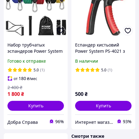
Набор трубчатых
Еспандер кистьовий
эспандеров Power System
Power System PS-4021 з
PS-4099 Total Expander Set
регульованим
Готово к отправке
В наличии
5шт. (до 55 кг.) 4133923
навантаженням 10-40 кг.
dobra sprava
Power Hand Grip Black
5.0
(1)
5.0
(1)
180
от
₴
/мес
2 400
₴
1 800
₴
500
₴
Купить
Купить
96%
93%
Добра Справа
Интернет магазин CONOR.COM.UA
Смотри также