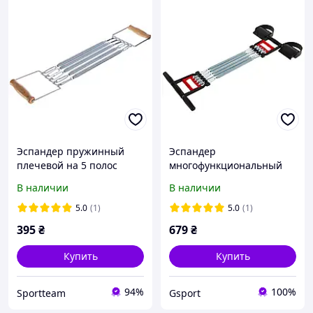
Эспандер пружинный
Эспандер
плечевой на 5 полос
многофункциональный
нагрузка 30 кг FI-3862
для пресса и рук 3в1 5
В наличии
В наличии
пружин Zelart CMH-113 -
gsport:- Gsport
5.0
(1)
5.0
(1)
395
₴
679
₴
Купить
Купить
94%
100%
Sportteam
Gsport