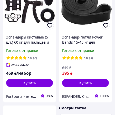
Эспандеры кистевые (5
Эспандер-петли Power
шт.) 60 кг для пальцев и
Bands 15-45 кг для
запястья JELLO FI-2527
подтягивания, турника,
Готово к отправке
Готово к отправке
металл
тренировок (MS-1877)
5.0
(2)
5.0
(3)
47
от
₴
/мес
649
₴
469
₴/набор
395
₴
Купить
Купить
98%
100%
ForSports - інтернет-магазин спортивних товарів
ESPANDER. Спортивний інтернет-магазин.
Смотри также