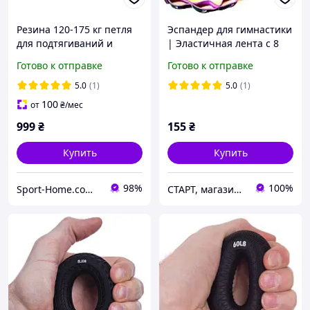
Резина 120-175 кг петля
Эспандер для гимнастики
для подтягиваний и
| Эластичная лента с 8
тренировок лента
петлями | Для растяжки
Готово к отправке
Готово к отправке
силовая Zelart POWER
и фитнеса |
LOOP FI-5439-8
Сопротивление 10 кг
5.0
(1)
5.0
(1)
100
от
₴
/мес
999
₴
155
₴
Купить
Купить
98%
100%
Sport-Home.com.ua Интернет-магазин спортивых товаров для дома и спортзалов
СТАРТ, магазин спортивных товаров