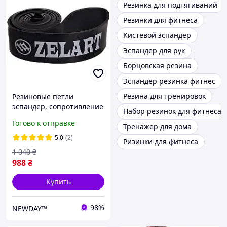
Резинка для подтягиваний
Резинки для фитнеса
Кистевой эспандер
Эспандер для рук
Борцовская резина
Эспандер резинка фитнес
Резина для тренировок
Резиновые петли
эспандер, сопротивление
Набор резинок для фитнеса
29-79 кг для
Готово к отправке
Тренажер для дома
подтягивания на турнике
и фитнеса, латекс резина,
5.0
(2)
Ризинки для фитнеса
FI-0889-5
1 040
₴
988
₴
Купить
98%
NEWDAY™