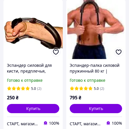
Эспандер силовой для
Эспандер-палка силовой
кисти, предплечья,
пружинный 80 кг |
запястья 20 кг, сталь,
тренажер для груди и рук
Готово к отправке
Готово к отправке
резина
| металлический прут 68
см
5.0
(2)
5.0
(2)
250
₴
795
₴
Купить
Купить
100%
100%
СТАРТ, магазин спортивных товаров
СТАРТ, магазин спортивных товаров