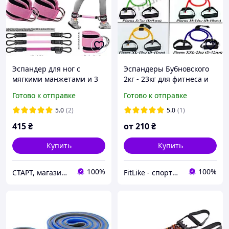
Эспандер для ног с
Эспандеры Бубновского
мягкими манжетами и 3
2кг - 23кг для фитнеса и
трубчатыми жгутами
реабилитации трубчатые
Готово к отправке
Готово к отправке
(многофункциональный
+ дверной фиксатор
латексный тренажер
5.0
(2)
5.0
(1)
415
₴
от
210
₴
Купить
Купить
100%
100%
СТАРТ, магазин спортивных товаров
FitLike - спортивний інтернет-магазин