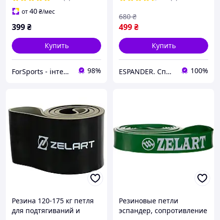
40
от
₴
/мес
680
₴
399
₴
499
₴
Купить
Купить
98%
100%
ForSports - інтернет-магазин спортивних товарів
ESPANDER. Спортивний інтернет-магазин.
Резина 120-175 кг петля
Резиновые петли
для подтягиваний и
эспандер, сопротивление