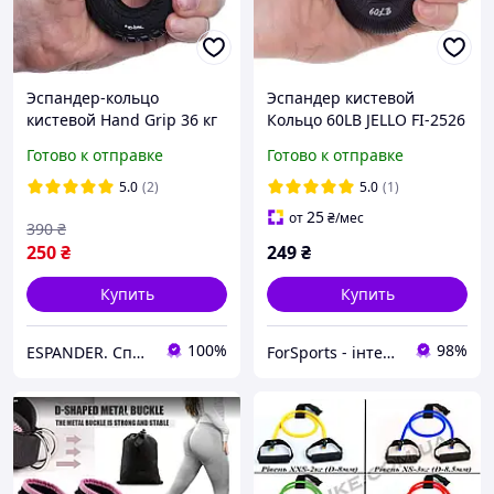
Эспандер-кольцо
Эспандер кистевой
кистевой Hand Grip 36 кг
Кольцо 60LB JELLO FI-2526
для тренировки рук
черный
Готово к отправке
Готово к отправке
(JLA470-80LB)
5.0
(2)
5.0
(1)
25
от
₴
/мес
390
₴
250
₴
249
₴
Купить
Купить
100%
98%
ESPANDER. Спортивний інтернет-магазин.
ForSports - інтернет-магазин спортивних товарів