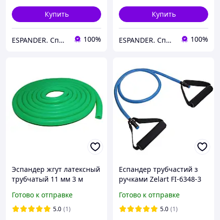
Купить
Купить
100%
100%
ESPANDER. Спортивний інтернет-магазин.
ESPANDER. Спортивний інтернет-магазин.
Эспандер жгут латексный
Еспандер трубчастий з
трубчатый 11 мм 3 м
ручками Zelart FI-6348-3
зелёный до 17 кг для
Готово к отправке
Готово к отправке
фитнеса и тренировок
5.0
(1)
5.0
(1)