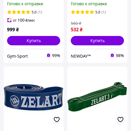
тренировок лента
16-39 кг для
Готово к отправке
Готово к отправке
силовая Zelart POWER
подтягивания на турнике
LOOP FI-5439-8
и фитнеса, латекс резина,
5.0
(1)
5.0
(1)
FI-0889-3
100
от
₴
/мес
560
₴
999
₴
532
₴
Купить
Купить
99%
98%
Gym-Sport
NEWDAY™