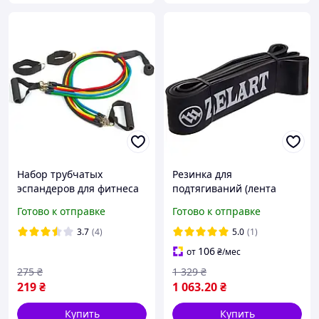
Набор трубчатых
Резинка для
эспандеров для фитнеса
подтягиваний (лента
5 штук /
силовая) нагрузка 29-79кг
Готово к отправке
Готово к отправке
Многофункциональный
POWER BANDS FI-0889-5
комплект + Чехол
3.7
(4)
5.0
(1)
106
от
₴
/мес
275
₴
1 329
₴
219
₴
1 063
.20
₴
Купить
Купить