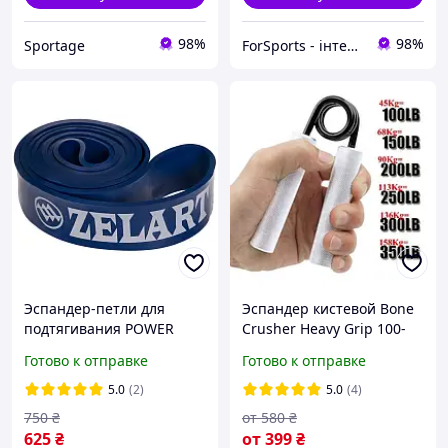
98%
98%
Sportage
ForSports - інтернет-магазин спортивних товарів
Эспандер-петли для
Эспандер кистевой Bone
подтягивания POWER
Crusher Heavy Grip 100-
BANDS 2080x45x4,5 мм
150-200-250-300-350 LB
Готово к отправке
Готово к отправке
жесткость L нагрузка 25-
(45-158 кг) металлический
57 кг
(FI-4125)
5.0
(2)
5.0
(4)
750
₴
от
580
₴
625
₴
от
399
₴