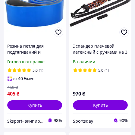
Резина петля для
Эспандер плечевой
подтягиваний и
латексный с ручками на 3
тренировок лента
жгута Zelart 55LB FI-7835-
Готово к отправке
В наличии
силовая двухслойная SP-
55
Sport 8037-ХL DUAL
5.0
(1)
5.0
(1)
POWER BAND 39-77кг
40
от
₴
/мес
450
₴
405
₴
970
₴
Купить
Купить
98%
90%
Sksport- экипировка для единоборств
Sportsday