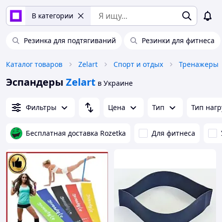
В категории
Резинка для подтягиваний
Резинки для фитнеса
Каталог товаров
Zelart
Спорт и отдых
Тренажеры
Эспандеры
Zelart
в Украине
Фильтры
Цена
Тип
Тип нагр
Бесплатная доставка Rozetka
Для фитнеса