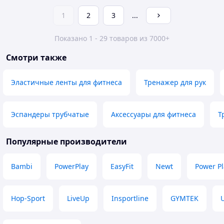
1
2
3
...
Показано 1 - 29 товаров из 7000+
Смотри также
Эластичные ленты для фитнеса
Тренажер для рук
Эспандеры трубчатые
Аксессуары для фитнеса
Т
Популярные производители
Bambi
PowerPlay
EasyFit
Newt
Power Pl
Hop-Sport
LiveUp
Insportline
GYMTEK