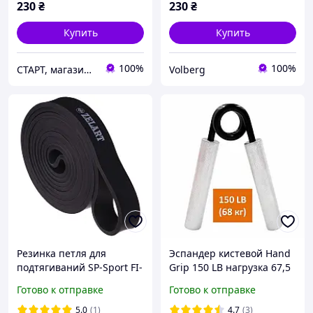
230
₴
230
₴
Купить
Купить
100%
100%
СТАРТ, магазин спортивных товаров
Volberg
Резинка петля для
Эспандер кистевой Hand
подтягиваний SP-Sport FI-
Grip 150 LB нагрузка 67,5
3917-BK POWER BANDS
кг пружинный
Готово к отправке
Готово к отправке
черный
металлический для
кистей рук и запястья
5.0
(1)
4.7
(3)