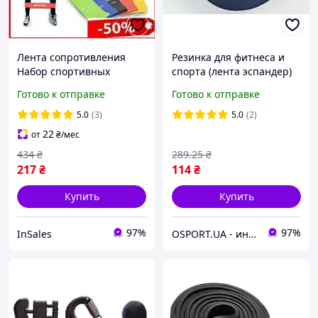
Лента сопротивления
Резинка для фитнеса и
Набор спортивных
спорта (лента эспандер)
резинок Эспандер
эластичная OSPORT Profi
Готово к отправке
Готово к отправке
резинка для фитнеса
XL (MS 3009)
широкая для женщин
5.0
(3)
5.0
(2)
мужчин WSG
22
от
₴
/мес
434
₴
289
.25
₴
217
₴
114
₴
Купить
Купить
97%
97%
InSales
OSPORT.UA - интернет магазин спортивных товаров