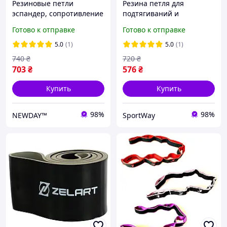
Резиновые петли
Резина петля для
эспандер, сопротивление
подтягиваний и
25-57 кг для
тренировок лента
Готово к отправке
Готово к отправке
подтягивания на турнике
силовая Zelart POWER
и фитнеса, латекс резина,
BANDS нагрузка 16-39кг
5.0
(1)
5.0
(1)
FI-0889-4
зеленый
740
₴
720
₴
703
₴
576
₴
Купить
Купить
98%
98%
NEWDAY™
SportWay