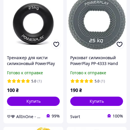
Тренажер для кисти
Рукохват силиконовый
силиконовый PowerPlay
PowerPlay PP-4333 Hand
PP-4324 Hand Grip Ring
Grip Large 25 кг Серый
Готово к отправке
Готово к отправке
Hard, жесткость 25 кг,
/Svart/ -stunning-
черный AllInOne -market-
products-for-life-
5.0
(1)
5.0
(1)
without-queues-
100
₴
190
₴
Купить
Купить
99%
100%
💛💙 AllInOne - находи все необходимое в одном магазине!
Svart