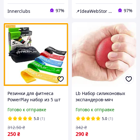
97%
97%
Innerclubs
📌IdeaWebStor интернет-магазин товаров для спорта
Резинки для фитнеса
Lb Набор силиконовых
PowerPlay набор из 5 шт
экспандеров-мяч
1-20 кг латексные
(тренажер для кисти)
Готово к отправке
Готово к отправке
эспандеры для
PowerPlay PP-4339 Grip
тренировок дома и в зале
Ball Set (набор 3 шт.)
5.0
(1)
5.0
(1)
312
.50
₴
342
₴
250
₴
290
₴