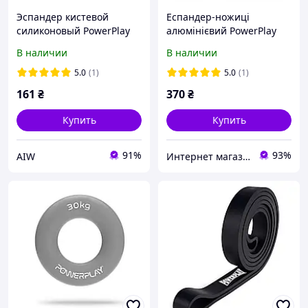
Эспандер кистевой
Еспандер-ножиці
силиконовый PowerPlay
алюмінієвий PowerPlay
PP-4324 Hand Grip Ring X-
4322 (45 кг) Hand Grip
В наличии
В наличии
Hard 30 кг. Сірий aiw
Срібний
Оригинал 4432
5.0
(1)
5.0
(1)
161
₴
370
₴
Купить
Купить
91%
93%
AIW
Интернет магазин CONOR.COM.UA