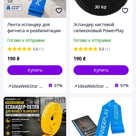
Лента-эспандер для
Эспандер кистевой
фитнеса и реабилитации
силиконовый PowerPlay
PowerPlay 4112 0.4мм
PP-4333 Hand Grip Hard
Готово к отправке
Готово к отправке
MediBand Light Синяя (6.8
30 кг. Черный
кг)
5.0
(1)
5.0
(1)
190
₴
190
₴
Купить
Купить
97%
97%
📌IdeaWebStor интернет-магазин товаров для спорта
📌IdeaWebStor интернет-магазин товаров для спорта