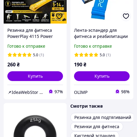
Резинка для фитнеса
Лента-эспандер для
PowerPlay 4115 Power
фитнеса и реабилитации
Band Light Yellow
PowerPlay 4112 0.4мм
Готово к отправке
Готово к отправке
эспандер-петля для
MediBand Light Синяя (6.8
подтягиваний
кг)
5.0
(1)
5.0
(1)
тренировок и кроссфита
260
₴
190
₴
5 14 кг
Купить
Купить
97%
98%
📌IdeaWebStor интернет-магазин товаров для спорта
OLIMP
Смотри также
Резинка для подтягиваний
Резинки для фитнеса
Кистевой эспандер