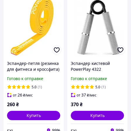
Эспандер-петля (резинка
Эспандер кистевой
для фитнеса и кроссфита)
PowerPlay 4322
PowerPlay 4115 Power
алюминиевый 45 кг
Готово к отправке
Готово к отправке
Band Light Желтая (5-
серебристый для
14kg)
тренировки силы хвата
5.0
(1)
5.0
(1)
пальцев кисти
26
37
от
₴
/мес
от
₴
/мес
предплечья и
260
₴
370
₴
реабилитации
Купить
Купить
99%
99%
SXL
SXL