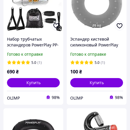
Набор трубчатых
Эспандер кистевой
эспандеров PowerPlay PP-
силиконовый PowerPlay
4101 Expander Tube Set
PP-4338 Hand Grip Large
Готово к отправке
Готово к отправке
3шт. (до 18,2 кг.)
25 кг. Серый
5.0
(1)
5.0
(1)
690
₴
100
₴
Купить
Купить
98%
98%
OLIMP
OLIMP