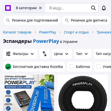
В категории
Резинка для подтягиваний
Резинки для фитнеса
Каталог товаров
PowerPlay
Спорт и отдых
Тренаж
Эспандеры
PowerPlay
в Украине
Фильтры
Цена
Тип
Тип нагр
Бесплатная доставка Rozetka
Бабочка
Уни