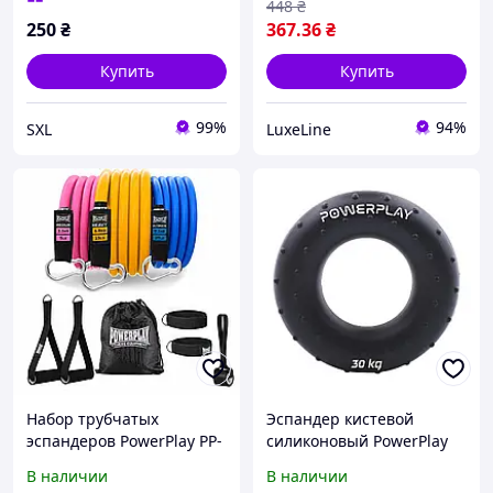
448
₴
250
₴
367
.36
₴
Купить
Купить
99%
94%
SXL
LuxeLine
Набор трубчатых
Эспандер кистевой
эспандеров PowerPlay PP-
силиконовый PowerPlay
4101 Expander Tube Set
PP-4338 Hand Grip Hard
В наличии
В наличии
3шт. (до 18,2 кг.)
30 кг. Черный