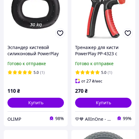
Эспандер кистевой
Тренажер для кисти
силиконовый PowerPlay
PowerPlay PP-4323 с
PP-4337 Hand Grip Hard
настраиваемой нагрузкой
Готово к отправке
Готово к отправке
30 кг. Черный
10-40 кг AllInOne -market-
without-queues-
5.0
(1)
5.0
(1)
27
от
₴
/мес
110
₴
270
₴
Купить
Купить
98%
99%
OLIMP
💛💙 AllInOne - находи все необходимое в одном магазине!