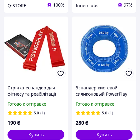
100%
97%
Q-STORE
Innerclubs
Стрічка-еспандер для
Эспандер кистевой
фітнесу та реабілітації
силиконовый PowerPlay
PowerPlay 4112 0.6мм
PP-4331 Hand Grip Hard
Готово к отправке
Готово к отправке
MediBand Heavy Червона
50-55-60 кг. Темно Синий
(11кг)
5.0
(1)
5.0
(1)
190
₴
280
₴
Купить
Купить