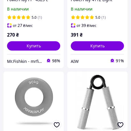
регулируемой нагрузкой
cиняя (200*15*0.4мм,
В наличии
В наличии
10-40 кг. Strength Grip
6.8кг) СКИДКА aiw
Черно-зеленый
Оригинал 1528
5.0
(1)
5.0
(1)
27
39
от
₴
/мес
от
₴
/мес
270
₴
391
₴
Купить
Купить
98%
91%
Mr.Fishkin - mrfishkin.com.ua
AIW