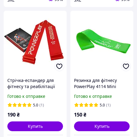
Стрічка-еспандер для
Резинка для фітнесу
фітнесу та реабілітації
PowerPlay 4114 Mini
PowerPlay 4112 0.6мм
Power Band 0.8мм. Light
Готово к отправке
Готово к отправке
MediBand Heavy Червона
Зелена (5-8кг)
(11кг) Q-STORE
5.0
(1)
5.0
(1)
190
₴
150
₴
Купить
Купить