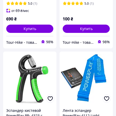
5.0
(1)
5.0
(1)
69
от
₴
/мес
690
₴
100
₴
Купить
Купить
98%
98%
Tour-Hike - товары для туризма и активного отдыха
Tour-Hike - товары для туризма и активного отдыха
Эспандер кистевой
Лента эспандер
PowerPlay PP- 4323 с
PowerPlay 4112 Light