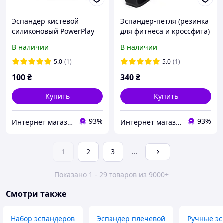
Эспандер кистевой
Эспандер-петля (резинка
силиконовый PowerPlay
для фитнеса и кроссфита)
PP-4324 Hand Grip Ring X-
PowerPlay 4117 Power
В наличии
В наличии
Hard 30 кг (Серый)
Band Черная (14-23kg)
5.0
(1)
5.0
(1)
100
₴
340
₴
Купить
Купить
93%
93%
Интернет магазин CONOR.COM.UA
Интернет магазин CONOR.COM.UA
1
2
3
...
Показано 1 - 29 товаров из 9000+
Смотри также
Набор эспандеров
Эспандер плечевой
Ручные э