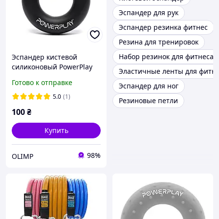
Эспандер для рук
Эспандер резинка фитнес
Резина для тренировок
Набор резинок для фитнеса
Эспандер кистевой
силиконовый PowerPlay
Эластичные ленты для фитн
PP-4324 Hand Grip Ring
Готово к отправке
Эспандер для ног
Hard 25 кг. Черный
5.0
(1)
Резиновые петли
100
₴
Купить
98%
OLIMP