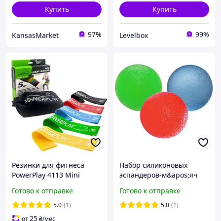
Купить
Купить
97%
99%
KansasMarket
Levelbox
Резинки для фитнеса
Набор силиконовых
PowerPlay 4113 Mini
эспандеров-м&apos;яч
Power Band Set набор из
(тренажер для кисти)
Готово к отправке
Готово к отправке
5 шт. (от 1 до 20 кг)
PowerPlay PP-4339 Grip
Ball Set (набор 3 шт.)
5.0
(1)
5.0
(1)
25
от
₴
/мес