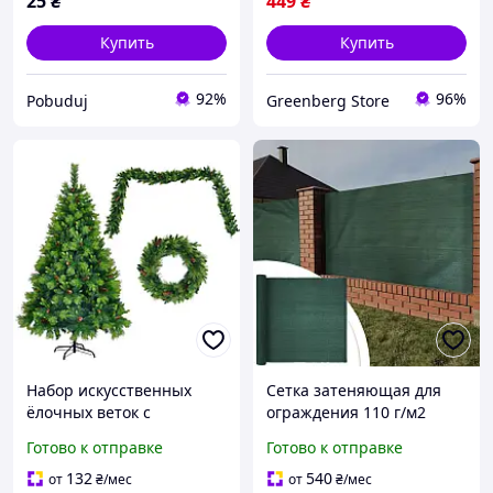
25
₴
449
₴
Купить
Купить
92%
96%
Pobuduj
Greenberg Store
Набор искусственных
Сетка затеняющая для
ёлочных веток с
ограждения 110 г/м2
шишками и подсветкой
1.5х50м зеленая, Growtex
Готово к отправке
Готово к отправке
2м Artificial Plant Cane
Рождественская
132
540
от
₴
/мес
от
₴
/мес