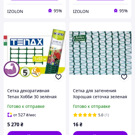
95%
95%
IZOLON
IZOLON
Сетка декоративная
Сетка для затенения
Tenax Хобби 30 зелёная
Хорошая сеточка зеленая
(1х50м)
60% 1,5x50м
Готово к отправке
Готово к отправке
527
от
₴
/мес
5.0
(1)
5 270
₴
16
₴