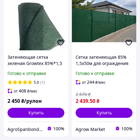
Затеняющая сетка
Сетка затеняющая 85%
зеленая Growtex 85%*1,5
1,5х50м для ограждения
м*50 м, Украина
зеленая, Украина
Готово к отправке
Готово к отправке
244
5.0
(1)
от
₴
/мес
408
от
₴
/мес
2 870
₴
2 450
₴/рулон
2 439
.50
₴
Купить
Купить
100%
100%
AgroSpanbond-Market
Agrow Market