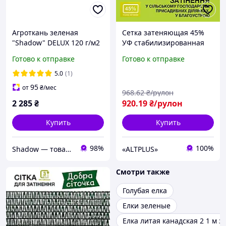
Агроткань зеленая
Сетка затеняющая 45%
"Shadow" DELUX 120 г/м2
УФ стабилизированная
1.2 х 50 м.агроткани от
50×1.5 м темно-зеленая
Готово к отправке
Готово к отправке
сорняков
для растений и теплиц
5.0
(1)
95
от
₴
/мес
968
.62
₴/рулон
2 285
₴
920
.19
₴/рулон
Купить
Купить
98%
100%
Shadow — товары для сельского хозяйства и домашнего обихода
«ALTPLUS»
Смотри также
Голубая елка
Елки зеленые
Елка литая канадская 2 1 м з