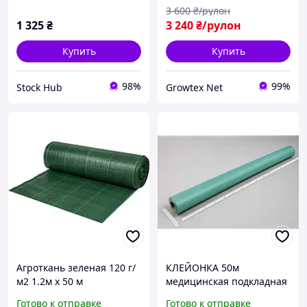
искусственная ёлка
3 600
₴/рулон
1 325
₴
3 240
₴/рулон
Купить
Купить
98%
99%
Stock Hub
Growtex Net
Агроткань зеленая 120 г/
КЛЕЙОНКА 50м
м2 1.2м х 50 м
медицинская подкладная
ПВХ 1,4×50 м зеленая
Готово к отправке
Готово к отправке