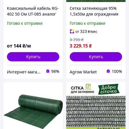
Коаксиальный кабель RG-
Сетка затеняющая 95%
402 50 Ом UT-085 аналог
1,5х50м для ограждения
RG-141, 1 м, ВЧ кабель до
зеленая, Украина
Готово к отправке
Готово к отправке
18 ГГц для антенн, Wi-Fi,
LTE, GPS, RF
323
от
₴
/мес
оборудования
3 799
₴
от
144
₴/м
3 229
.15
₴
Купить
Купить
98%
100%
Интернет-магазин "Ginza" — разъёмы, кабели и комплектующие высокого качества
Agrow Market