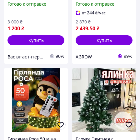
кінчиком, ялина з
зеленая, Украина
Готово к отправке
Готово к отправке
шишками та червоними
ягодами
244
от
₴
/мес
3 000
₴
2 870
₴
1 200
₴
2 439
.50
₴
Купить
Купить
90%
99%
Вас вітає інтернет магазин "Sales Spirit"
AGROW
Гирлянда Роса 50 м на
Елочка Элитная с