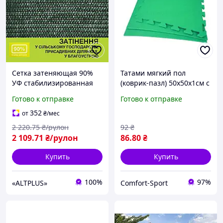
Сетка затеняющая 90%
Татами мягкий пол
УФ стабилизированная
(коврик-пазл) 50х50х1см с
50×1.5 м темно-зеленая
бортиком Зеленый (без
Готово к отправке
Готово к отправке
для забора и навеса
тиснения)
352
от
₴
/мес
2 220
.75
₴/рулон
92
₴
2 109
.71
₴/рулон
86
.80
₴
Купить
Купить
100%
97%
«ALTPLUS»
Comfort-Sport