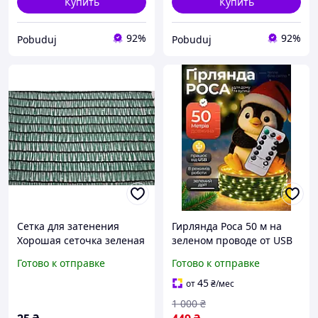
Купить
Купить
92%
92%
Pobuduj
Pobuduj
Сетка для затенения
Гирлянда Роса 50 м на
Хорошая сеточка зеленая
зеленом проводе от USB
90% 1,5x50м
на елку 500 LED капли
Готово к отправке
Готово к отправке
росы
45
от
₴
/мес
1 000
₴