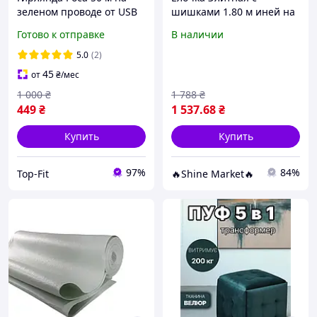
зеленом проводе от USB
шишками 1.80 м иней на
на елку 500 LED капли
кончиках , новогоднее
Готово к отправке
В наличии
росы
пышное дерево. Елка
2024 искусственная
5.0
(2)
премиум.
45
от
₴
/мес
1 000
₴
1 788
₴
449
₴
1 537
.68
₴
Купить
Купить
97%
84%
Top-Fit
🔥Shine Market🔥