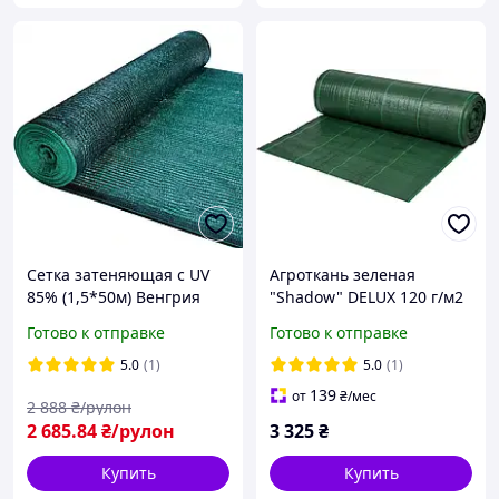
Сетка затеняющая с UV
Агроткань зеленая
85% (1,5*50м) Венгрия
"Shadow" DELUX 120 г/м2
1.6 х 50 м.агроткани от
Готово к отправке
Готово к отправке
сорняков
5.0
(1)
5.0
(1)
139
от
₴
/мес
2 888
₴/рулон
2 685
.84
₴/рулон
3 325
₴
Купить
Купить