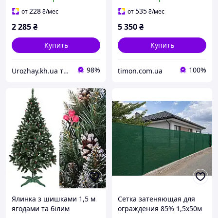
228
535
от
₴
/мес
от
₴
/мес
2 285
₴
5 350
₴
Купить
Купить
98%
100%
Urozhay.kh.ua товары для богатого урожая
timon.com.ua
Ялинка з шишками 1,5 м
Сетка затеняющая для
ягодами та білим
ограждения 85% 1,5х50м