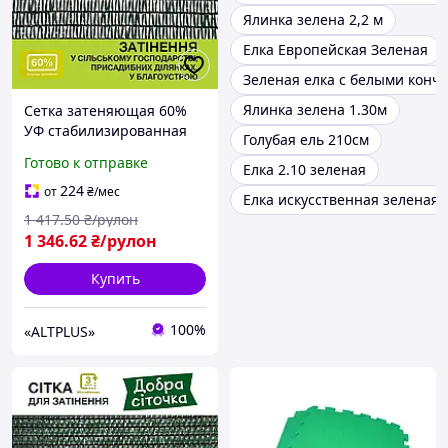
Ялинка зелена 2,2 м
Елка Европейская Зеленая
Зеленая елка с белыми конч
Ялинка зелена 1.30м
Сетка затеняющая 60%
УФ стабилизированная
Голубая ель 210см
50×1.5 м темно-зеленая
Готово к отправке
Елка 2.10 зеленая
для растений
224
от
₴
/мес
Елка искусственная зеленая 
1 417
.50
₴/рулон
1 346
.62
₴/рулон
Купить
100%
«ALTPLUS»