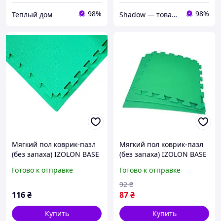
98%
98%
Теплый дом
Shadow — товары для сельского хозяйства и домашнего обихода
Мягкий пол коврик-пазл
Мягкий пол коврик-пазл
(без запаха) IZOLON BASE
(без запаха) IZOLON BASE
50х50х1см с бортиком
50х50х1см с бортиком
Готово к отправке
Готово к отправке
Зеленый
Зеленый (без тиснения)
92
₴
116
₴
87
₴
Купить
Купить