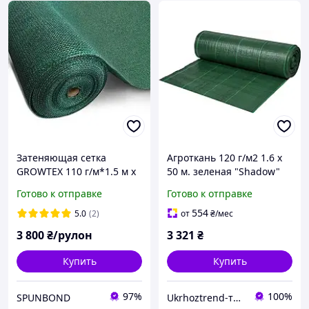
Затеняющая сетка
Агроткань 120 г/м2 1.6 х
GROWTEX 110 г/м*1.5 м х
50 м. зеленая "Shadow"
50 м, для заборов,
DELUX агроткань для
Готово к отправке
Готово к отправке
Украина производство
мульчирования
554
5.0
(2)
от
₴
/мес
3 800
₴/рулон
3 321
₴
Купить
Купить
97%
100%
SPUNBOND
Ukrhoztrend-товари для саду та городу