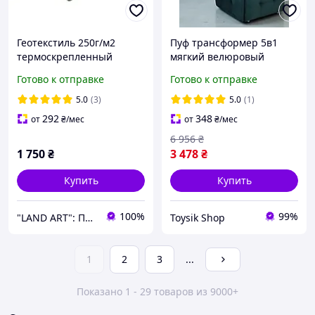
Геотекстиль 250г/м2
Пуф трансформер 5в1
термоскрепленный
мягкий велюровый
пропитаный 1м*50м
каркасный раскладной
Готово к отправке
Готово к отправке
Геотекстиль дорожный
квадратный изумрудный
Геотекстиль
тёмно-зелёный 50 см на
5.0
(3)
5.0
(1)
строительный
колесах
292
348
от
₴
/мес
от
₴
/мес
6 956
₴
1 750
₴
3 478
₴
Купить
Купить
100%
99%
"LAND ART": Полезные товары для вашего дома и сада!
Toysik Shop
1
2
3
...
Показано 1 - 29 товаров из 9000+