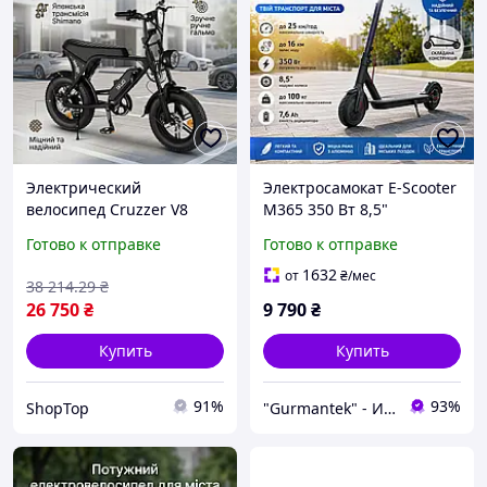
Электрический
Электросамокат E-Scooter
велосипед Cruzzer V8
M365 350 Вт 8,5"
Mini 500W, 16, 36V 10.4Ah,
складной до 25 км/ч
Готово к отправке
Готово к отправке
до 45 км складной для
электрический самокат
взрослых электро-байк до
для города
1632
от
₴
/мес
38 214
.29
₴
32 км ч
26 750
₴
9 790
₴
Купить
Купить
91%
93%
ShopTop
"Gurmantek" - Интернет-магазин