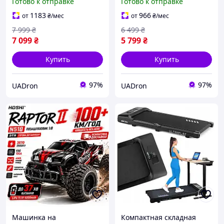
Готово к отправке
Готово к отправке
бесщеточный 4WD джип
трак, внедорожник на
до 50 км/ч 4x4
пульте, вездеход, полный
1183
966
от
₴
/мес
от
₴
/мес
Профессиональная
привод, 2 аккумулятора,
7 999
₴
6 499
₴
машинка
7 099
₴
5 799
₴
Купить
Купить
97%
97%
UADron
UADron
Машинка на
Компактная складная