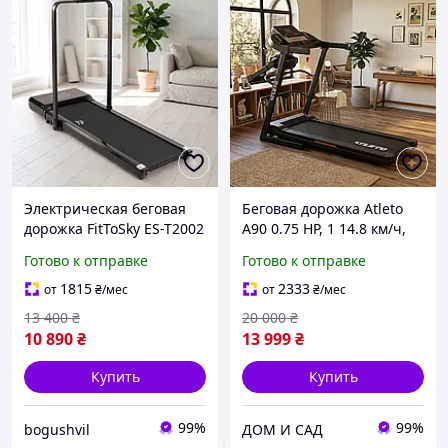
Электрическая беговая
Беговая дорожка Atleto
дорожка FitToSky ES-T2002
A90 0.75 HP, 1 14.8 км/ч,
8 км для похудения для
12 программ, 3 режима,
Готово к отправке
Готово к отправке
дома профессиональная
складная, с гантелями и
до 100 кг
массажером (до 110кг)
1815
2333
от
₴
/мес
от
₴
/мес
13 400
₴
20 000
₴
10 890
₴
13 999
₴
Купить
Купить
99%
99%
bogushvil
ДОМ И САД