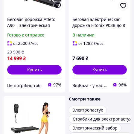
Беговая дорожка Atleto
Беговая электрическая
A90 | электрическая
дорожка Fitonix P03B до 8
складная | скорость 14.8
км/ч, LED дисплей, 110 кг
Готово к отправке
В наличии
км/ч | массажер и
гантели | 12 про+ СУПЕР
2500
1282
от
₴
/мес
от
₴
/мес
29 998
₴
14 999
₴
7 690
₴
Купить
Купить
97%
96%
Це потрібно тобі
BigBaza - у нас лучшие цены!
Смотри также
Электропастух
Столбики для электропастуха
Электрический забор