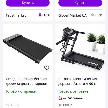
Купить
Купить
97%
80%
Faustmarket
Global Market UA
Складная легкая беговая
Беговая электрическая
дорожка для тренировок
дорожка Атлето A-90 с
дома Fitonix P03B,
массажером до 14,8 км/ч
Готово к отправке
Готово к отправке
Тренажер компактный
с углом наклона
электрический до 110 кг 8
профессиональная
2416
от
₴
/мес
км/ч
17 180
₴
18 000
₴