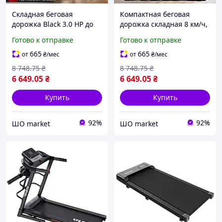
Складная беговая
Компактная беговая
дорожка Black 3.0 HP до
дорожка складная 8 км/ч,
150 кг для дома,
домашний электрический
Готово к отправке
Готово к отправке
электрическая
тренажер для ходьбы и
компактная дорожка 8 км/
бега до 150 кг
665
665
от
₴
/мес
от
₴
/мес
ч с пультом управления
8 748
.75
₴
8 748
.75
₴
6 649
.05
₴
6 649
.05
₴
Купить
Купить
92%
92%
ШО market
ШО market