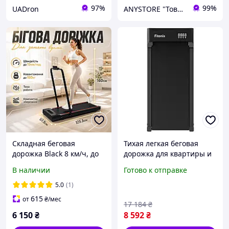
97%
99%
UADron
ANYSTORE "Товары для дома и активного отдыха"
Складная беговая
Тихая легкая беговая
дорожка Black 8 км/ч, до
дорожка для квартиры и
120 кг, с пультом, тихая,
офиса Fitonix P03B,
В наличии
Готово к отправке
двигатель 3.0 (18кг)
Складной электрический
тренажер со скоростью
5.0
(1)
до 8 км/ч
615
от
₴
/мес
17 184
₴
6 150
₴
8 592
₴