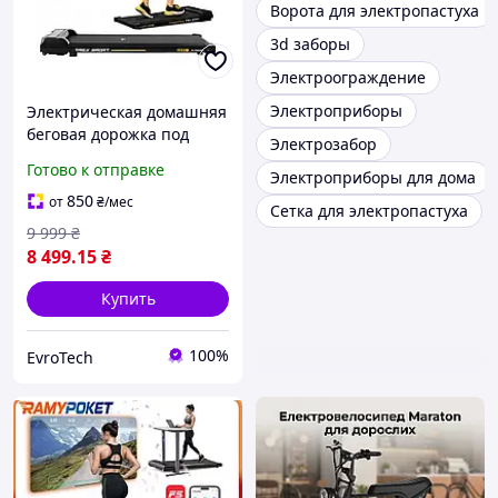
Ворота для электропастуха
3d заборы
Электроограждение
Электроприборы
Электрическая домашняя
беговая дорожка под
Электрозабор
кровать 0,8 6 км/ч AERO
Готово к отправке
Электроприборы для дома
Trex Sport до 100 кг
850
от
₴
/мес
Сетка для электропастуха
9 999
₴
8 499
.15
₴
Купить
100%
EvroTech