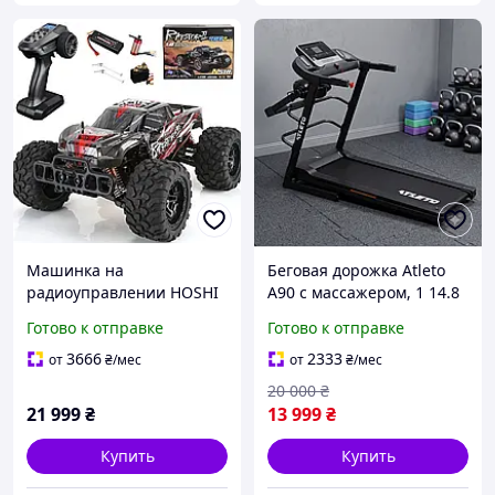
Машинка на
Беговая дорожка Atleto
радиоуправлении HOSHI
A90 с массажером, 1 14.8
RC машинка N518 4WD
км/ч, наклон, 0.75 HP,
Готово к отправке
Готово к отправке
1:8 до 100+ км/ч |
складная , до 110 кг
Бесколлекторный
домашний спортзал у вас
3666
2333
от
₴
/мес
от
₴
/мес
Monster Truck 3670
дома
20 000
₴
2500KV | RC внедорожник
21 999
₴
13 999
₴
Купить
Купить