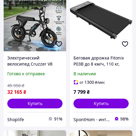
Электрический
Беговая дорожка Fitonix
велосипед Cruzzer V8
P03B до 8 км/ч, 110 кг,
Mini с пробегом до 45 км
компактная, тихая
Готово к отправке
В наличии
и мощностью 500 Вт,
диаметр колеса 406 мм,
1300
от
₴
/мес
45 950
₴
для взрослых
32 165
₴
7 799
₴
Купить
Купить
91%
98%
Shoplife
SpontHom - интернет-магазин для дома и всей семьи