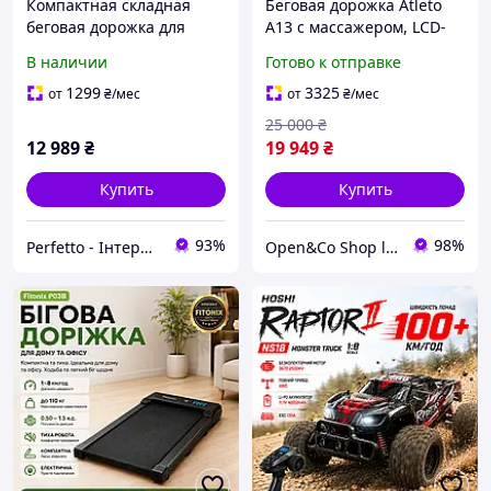
Компактная складная
Беговая дорожка Atleto
беговая дорожка для
A13 с массажером, LCD-
ходьбы с дисплеем
дисплей, скорость 0,8-16
В наличии
Готово к отправке
Gymtek 1-8 км/ч. до 110 кг.
км/ч, двигатель 4 л.с,
Bluetooth ультратонкая
USB, AUX , до 120 кг
1299
3325
от
₴
/мес
от
₴
/мес
электрическая беговая
Домашняя /Профес
25 000
₴
12 989
₴
19 949
₴
Купить
Купить
93%
98%
Perfetto - Інтернет-магазин
Open&Co Shop l Товары с Европы