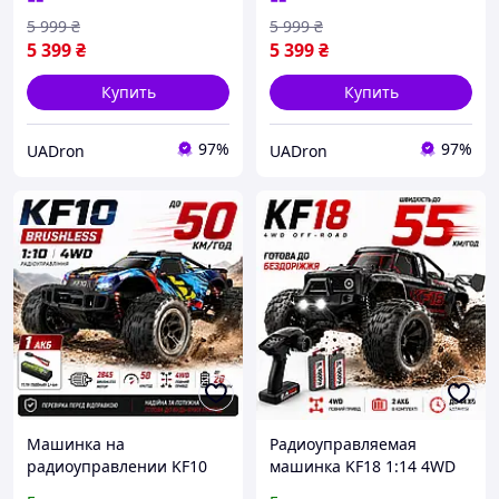
бездорожья, дрифта и
5 999
₴
5 999
₴
драйва
5 399
₴
5 399
₴
Купить
Купить
97%
97%
UADron
UADron
Машинка на
Радиоуправляемая
радиоуправлении KF10
машинка KF18 1:14 4WD
Brushless 1:10
до 55 км/ч, RC монстр-