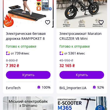
Электрическая беговая
Электросамокат Maraton
дорожка RAMYPOKET 8
CRUZZER V8 Mini
км/ч до 120кг
электрический, 500 Вт,
Готово к отправке
Готово к отправке
10.4Ач, до 45 км для
подростка 10.4 Ач 406 мм
739
5361
от
₴
/мес
от
₴
/мес
100 см 32 км ч
8 800
₴
45 950
₴
7 392
₴
32 165
₴
Купить
Купить
100%
92%
EvroTech
BiG_Importer.UA