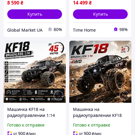
8 590
₴
14 499
₴
Купить
Купить
80%
98%
Global Market UA
Time Home
Машинка KF18 на
Машинка на
радиоуправлении 1:14
радиоуправлении KF18
внедорожник 4WD до 45
Brushless 1:14 4WD
Готово к отправке
Готово к отправке
км/ч Радиоуправляемый
мощный RC внедорожник
джип монстр-трак
до 45 км/ч для
900
900
от
₴
/мес
от
₴
/мес