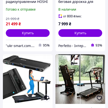
радиоуправлении HOSHI
беговая дорожка для
RC машинка N518 4WD
ходьбы с дисплеем
Готово к отправке
В наличии
1:8 до 100+ км/ч |
Gymtek 1-8 км/ч. до 100 кг.
Бесколлекторный
Bluetooth ультратонкая
800
от
₴
/мес
21 999
₴
Monster Truck 3670
электрическая беговая
21 499
₴
7 999
₴
2500KV | RC внедорожник
Купить
Купить
95%
93%
"ukr-smart.com.ua" - интернет-магазин
Perfetto - Інтернет-магазин