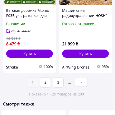
Беговая дорожка Fitonix
Машинка на
P03B ультратонкая для
радиоуправлении HOSHI
ходьбы и бега 1.8 км/ч
RC машинка N518 4WD
В наличии
Готово к отправке
компактная до 110 кг
1:8 до 100+ км/ч |
Тредмилы для дома
Бесколлекторный
848
от
₴
/мес
тренажеры для бега
Monster Truck 3670
16 958
₴
2500KV | RC внедорожник
8 479
₴
21 999
₴
Купить
Купить
100%
95%
Stroika
AirWing Drones
1
2
3
...
Показано 1 - 29 товаров из 200+
Смотри также